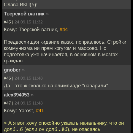
Слава ВКП(б)!
Тверской ватник
»
#45 |
24.09.15 11:32
Кому: Тверской ватник,
#44
Предвосхищая кидание каках, поправлюсь. Стройки
коммунизма ни прям кргугом и массово. Но
подготовка уже начинается, в основном в мозгах
граждан.
gnober
»
#46 |
24.09.15 11:48
Да...это ж сколько на олимпиаде "наварили"...
alex394053
»
#47 |
24.09.15 11:48
Кому: Yarost,
#41
> А я вот хочу спокойно указать начальнику, что он
долб...б (если он долб...ёб), не опасаясь