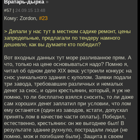
Вратарь-дырка
»
#57 |
24.09.15 13:48
Кому: Zordon,
#23
> Делали у нас тут в местном садике ремонт, цены
запредельные, предлагали по тендеру намного
дешевле, как вы думаете кто победил?
Вот входных данных тут море разливанное прям. А
что, только на цене основываться надо? Помню я,
читал об одном деле XIX века: устроили конкурс на
снос уникального здания с куполом. Заявки подали
три завода, требовавшие различных и немалых
денег за снос, и один крестьянин, который, я уж не
помню, то ли бесплатно взялся сносить, то ли даже
сам хороших денег заплатил при условии, что лом
ему останется (один из заводов, кстати, допускал
принять лом в качестве части оплаты). Победил,
естественно, крестьянин: он же выгоднее был! В
результате здание рухнуло, пострадали люди (не
помню, мож и погибшие были). Защита в своем