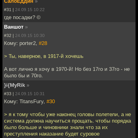
СалоЕддин
»
#31 |
24.09.15 10:22
где посадки? ©
Ваншот
»
#32 |
24.09.15 10:30
Кому: porter2,
#28
> Ты, наверное, в 1917-й хочешь
А вот лично я хочу в 1970-й! Но без 17го и 37го - не
было бы и 70го.
}i{MyRik
»
#33 |
24.09.15 10:31
Кому: TitansFury,
#30
> я к тому чтобы уже наконец головы полетели, а не
система должна научиться прощать. чтобы порядка
было больше и чиновники знали что за их
преступления наказание будет суровое