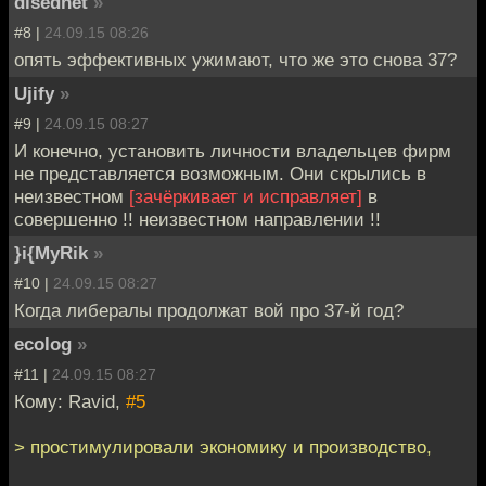
disednet
»
#8 |
24.09.15 08:26
опять эффективных ужимают, что же это снова 37?
Ujify
»
#9 |
24.09.15 08:27
И конечно, установить личности владельцев фирм
не представляется возможным. Они скрылись в
неизвестном
[зачёркивает и исправляет]
в
совершенно !! неизвестном направлении !!
}i{MyRik
»
#10 |
24.09.15 08:27
Когда либералы продолжат вой про 37-й год?
ecolog
»
#11 |
24.09.15 08:27
Кому: Ravid,
#5
> простимулировали экономику и производство,