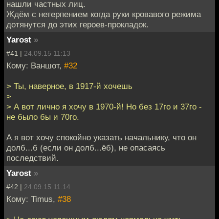
нашли частных лиц.
Ждём с нетерпением когда руки кровавого режима
дотянутся до этих героев-прокладок.
Yarost
»
#41 |
24.09.15 11:13
Кому: Ваншот,
#32
> Ты, наверное, в 1917-й хочешь
>
> А вот лично я хочу в 1970-й! Но без 17го и 37го -
не было бы и 70го.
А я вот хочу спокойно указать начальнику, что он
долб...б (если он долб...ёб), не опасаясь
последствий.
Yarost
»
#42 |
24.09.15 11:14
Кому: Timus,
#38