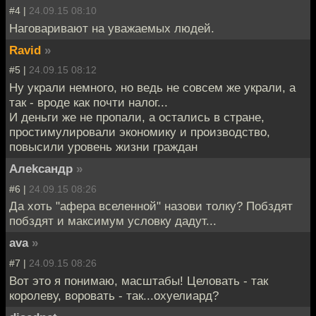
#4 |
24.09.15 08:10
Наговаривают на уважаемых людей.
Ravid
»
#5 |
24.09.15 08:12
Ну украли немного, но ведь не совсем же украли, а
так - вроде как почти налог...
И деньги же не пропали, а остались в стране,
простимулировали экономику и производство,
повысили уровень жизни граждан
Алеkсандр
»
#6 |
24.09.15 08:26
Да хоть "афера вселенной" назови толку? Побздят
побздят и максимум условку дадут...
ava
»
#7 |
24.09.15 08:26
Вот это я понимаю, масштабы! Целовать - так
королеву, воровать - так...охуелиард?