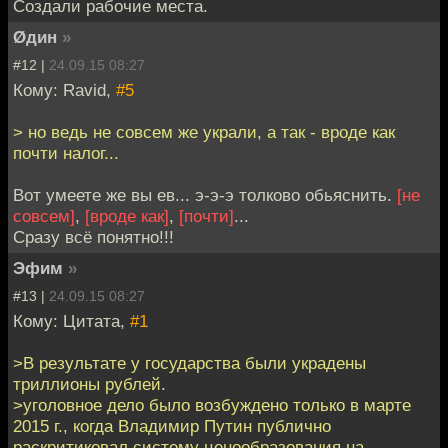
Создали рабочие места.
Øдин
»
#12 |
24.09.15 08:27
Кому: Ravid,
#5
> но ведь не совсем же украли, а так - вроде как
почти налог...
Вот умеете же вы ев... э-э-э толково обьяснить.
[не
совсем]
,
[вроде как]
,
[почти]
...
Cразу всё понятно!!!
Эфим
»
#13 |
24.09.15 08:27
Кому: Цитата,
#1
>В результате у государства были украдены
триллионы рублей.
>уголовное дело было возбуждено только в марте
2015 г., когда Владимир Путин публично
раскритиковал систему ценообразования на