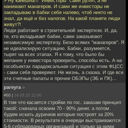
> Ну канешна!!! "Инвесторы" сами рулят, а не
нанимают манагеров. И сами же инвесторы не
закладываю в бабки себе налево, чтоб никто не
знал, да ещё и без налогов. На какой планете люди
живут?!
Люди работают в строительной экспертизе. И, да,
те, кто вкладывает бабки, сами заказывают
независимую экспертизу. Безо всяких "манагеров". Я
не идеализирую ситуацию. Бабки, разумеется,
тырят на всех этапах. Я к тому, что было бы
желание у инвестора проверить, способы есть. А на
гособъектах парадоксальная ситуация с этим ФЦСС
- сами себя проверяют. Не жизнь, а сказка. И где все
эти счетные палаты и прочие ОБЭПы (ЭБ и ПК)...
pareyra
»
#50 |
24.09.15 12:06
В том что касается стройки по гос. заказам принцип
такой: сначала освоим 70 - 90% денег, а потом
будем искать дурачков которые построят за 20%
стоимости. В результате в очереди выстраиваются
5-6 субподрядных организаций и только за ними