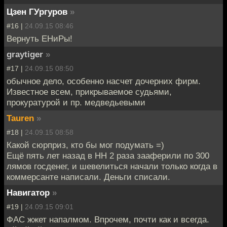
Цзен ГУргуров
»
#16 |
24.09.15 08:46
Вернуть ЕНиРы!
graytiger
»
#17 |
24.09.15 08:50
обычное дело, особенно насчет дочерних фирм.
Известное всем, прикрываемое судьями,
прокуратурой и пр. медведьевыми
Tauren
»
#18 |
24.09.15 08:58
Какой сюрприз, кто бы мог подумать =)
Ещё пять лет назад в НН 2 раза зааферили по 300
лямов госденег, и шевелиться начали только когда в
коммерсанте написали. Деньги списали.
Навигатор
»
#19 |
24.09.15 09:01
ФАС жжет напалмом. Впрочем, почти как и всегда.