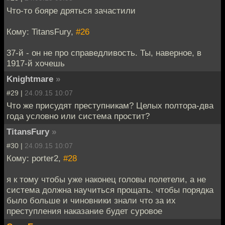
Что-то бояре дряться зачастили
Кому: TitansFury,
#26
37-й - он не про справедливость. Ты, наверное, в
1917-й хочешь
Knightmare
»
#29 |
24.09.15 10:07
Что же присудят преступникам? Целых полтора-два
года условно или система простит?
TitansFury
»
#30 |
24.09.15 10:07
Кому: porter2,
#28
я к тому чтобы уже наконец головы полетели, а не
система должна научиться прощать. чтобы порядка
было больше и чиновники знали что за их
преступления наказание будет суровое