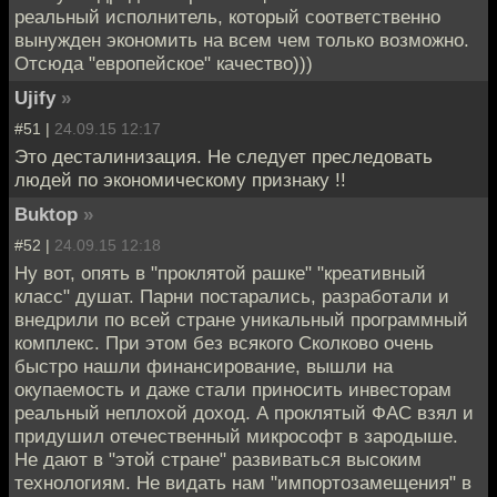
реальный исполнитель, который соответственно
вынужден экономить на всем чем только возможно.
Отсюда "европейское" качество)))
Ujify
»
#51 |
24.09.15 12:17
Это десталинизация. Не следует преследовать
людей по экономическому признаку !!
Buktop
»
#52 |
24.09.15 12:18
Ну вот, опять в "проклятой рашке" "креативный
класс" душат. Парни постарались, разработали и
внедрили по всей стране уникальный программный
комплекс. При этом без всякого Сколково очень
быстро нашли финансирование, вышли на
окупаемость и даже стали приносить инвесторам
реальный неплохой доход. А проклятый ФАС взял и
придушил отечественный микрософт в зародыше.
Не дают в "этой стране" развиваться высоким
технологиям. Не видать нам "импортозамещения" в