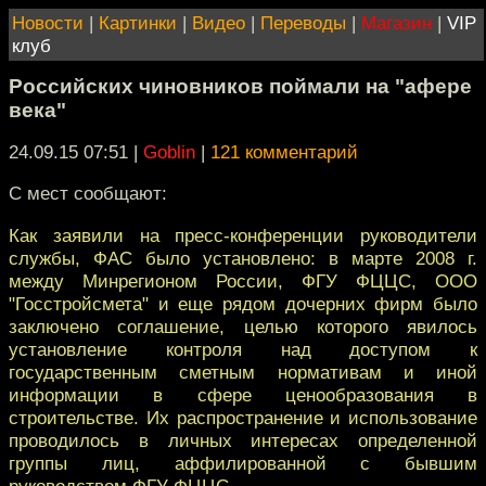
Новости
|
Картинки
|
Видео
|
Переводы
|
Магазин
|
VIP
клуб
Российских чиновников поймали на "афере
века"
24.09.15 07:51
|
Goblin
|
121 комментарий
С мест сообщают:
Как заявили на пресс-конференции руководители
службы, ФАС было установлено: в марте 2008 г.
между Минрегионом России, ФГУ ФЦЦС, ООО
"Госстройсмета" и еще рядом дочерних фирм было
заключено соглашение, целью которого явилось
установление контроля над доступом к
государственным сметным нормативам и иной
информации в сфере ценообразования в
строительстве. Их распространение и использование
проводилось в личных интересах определенной
группы лиц, аффилированной с бывшим
руководством ФГУ ФЦЦС.