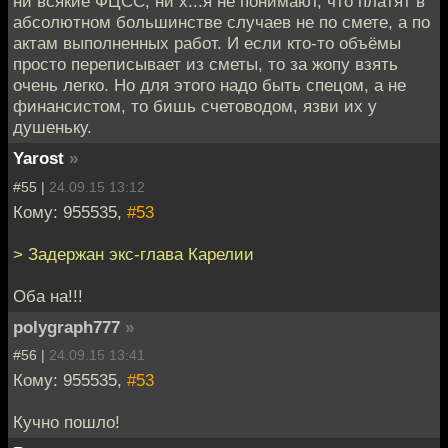
ни всякие ФЦСС, ни х...я не понимают, что платят в
абсолютном большинстве случаев не по смете, а по
актам выполненных работ. И если кто-то объёмы
просто переписывает из сметы, то за жопу взять
очень легко. Но для этого надо быть спецом, а не
финансистом, то бишь счетоводом, язви их у
душеньку.
Yarost
»
#55 |
24.09.15 13:12
Кому: 955535,
#53
> Задержан экс-глава Карелии
Оба на!!!
polygraph777
»
#56 |
24.09.15 13:41
Кому: 955535,
#53
Кучно пошло!