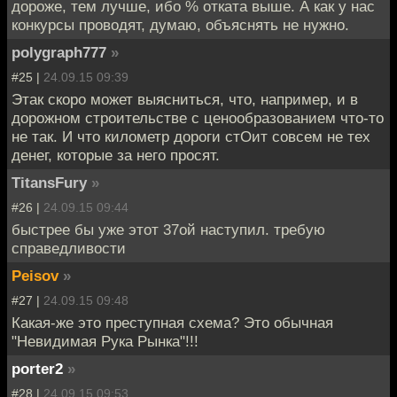
дороже, тем лучше, ибо % отката выше. А как у нас
конкурсы проводят, думаю, объяснять не нужно.
polygraph777
»
#25 |
24.09.15 09:39
Этак скоро может выясниться, что, например, и в
дорожном строительстве с ценообразованием что-то
не так. И что километр дороги стОит совсем не тех
денег, которые за него просят.
TitansFury
»
#26 |
24.09.15 09:44
быстрее бы уже этот 37ой наступил. требую
справедливости
Peisov
»
#27 |
24.09.15 09:48
Какая-же это преступная схема? Это обычная
"Невидимая Рука Рынка"!!!
porter2
»
#28 |
24.09.15 09:53