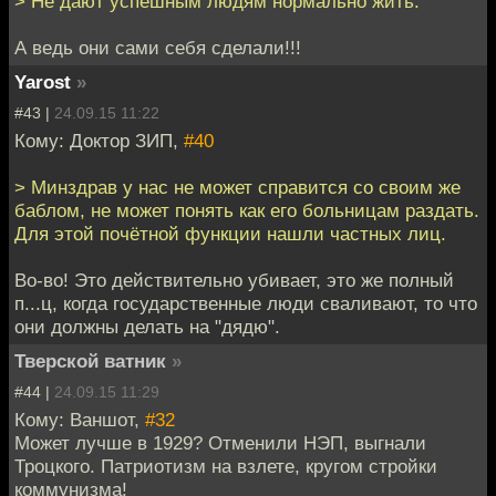
> Не дают успешным людям нормально жить.
А ведь они сами себя сделали!!!
Yarost
»
#43 |
24.09.15 11:22
Кому: Доктор ЗИП,
#40
> Минздрав у нас не может справится со своим же
баблом, не может понять как его больницам раздать.
Для этой почётной функции нашли частных лиц.
Во-во! Это действительно убивает, это же полный
п...ц, когда государственные люди сваливают, то что
они должны делать на "дядю".
Тверской ватник
»
#44 |
24.09.15 11:29
Кому: Ваншот,
#32
Может лучше в 1929? Отменили НЭП, выгнали
Троцкого. Патриотизм на взлете, кругом стройки
коммунизма!