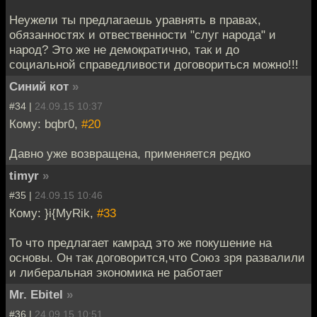
Неужели ты предлагаешь уравнять в правах,
обязанностях и отвественности "слуг народа" и
народ? Это же не демократично, так и до
социальной справедливости договориться можно!!!
Синий кот
»
#34 |
24.09.15 10:37
Кому: bqbr0,
#20
Давно уже возвращена, применяется редко
timyr
»
#35 |
24.09.15 10:46
Кому: }i{MyRik,
#33
То что предлагает камрад это же покушение на
основы. Он так договорится,что Союз зря развалили
и либеральная экономика не работает
Mr. Ebitel
»
#36 |
24.09.15 10:51