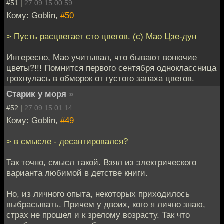
#51 |
27.09.15 00:59
Кому: Goblin,
#50
> Пусть расцветает сто цветов. (с) Мао Цзе-дун
Интересно, Мао учитывал, что бывают вонючие
цветы?!!! Помнится первого сентября одноклассница
грохнулась в обморок от густого запаха цветов.
Старик у моря
»
#52 |
27.09.15 01:14
Кому: Goblin,
#49
> в смысле - десантировался?
Так точно, смысл такой. Взял из электрического
варианта любимой в детстве книги.
Но, из личного опыта, некоторых приходилось
выбрасывать. Причем у двоих, кого я лично знаю,
страх не прошел и к зрелому возрасту. Так что