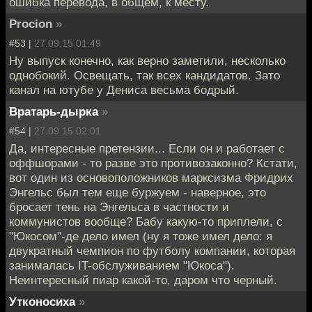
ошибка перевода, в общем, к месту.
Procion
»
#53 |
27.09.15 01:49
Ну выпуск конечно, как верно заметили, несколько
однобокий. Освещать, так всех кандидатов. Зато
канал на ютубе у Дениса весьма бодрый.
Вратарь-дырка
»
#54 |
27.09.15 02:01
Да, интересные претензии... Если он и работает с
оффшорами - то разве это противозаконно? Кстати,
вот один из основоположников марксизма Фридрих
Энгельс был тем еще буржуем - наверное, это
бросает тень на Энгельса в частности и
коммунистов вообще? Бабу какую-то приплели, с
"Юкосом"-де дело имел (ну я тоже имел дело: я
двукратный чемпион по футболу компании, которая
занималась IT-обслуживанием "Юкоса").
Неинтересный пиар какой-то, даром что черный.
Утконосиха
»