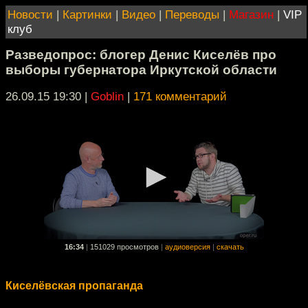
Новости
|
Картинки
|
Видео
|
Переводы
|
Магазин
|
VIP
клуб
Разведопрос: блогер Денис Киселёв про
выборы губернатора Иркутской области
26.09.15 19:30
|
Goblin
|
171 комментарий
16:34
|
151029 просмотров
|
аудиоверсия
|
скачать
Киселёвская пропаганда