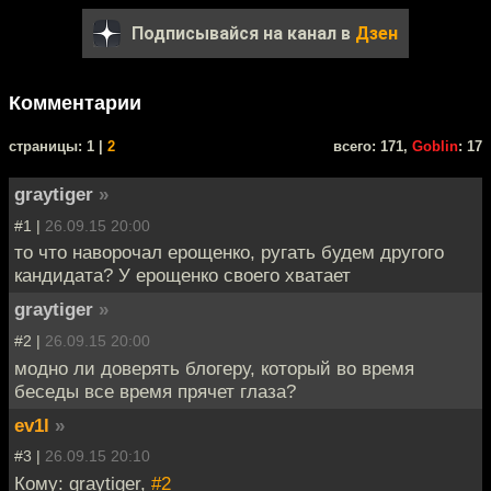
Подписывайся на канал в
Дзен
Комментарии
cтраницы: 1 |
2
всего: 171,
Goblin
: 17
graytiger
»
#1 |
26.09.15 20:00
то что наворочал ерощенко, ругать будем другого
кандидата? У ерощенко своего хватает
graytiger
»
#2 |
26.09.15 20:00
модно ли доверять блогеру, который во время
беседы все время прячет глаза?
ev1l
»
#3 |
26.09.15 20:10
Кому: graytiger,
#2