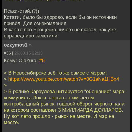
Псаки-стайл?))
Кстати, было бы здорово, если бы он источники
привёл. Для ознакомления.
И как-то про Ерощенко ничего не сказал, как уже
справедливо заметили.
ozzymos1
»
#36 |
26.09.15 22:13
Кому: OldYura,
#6
> В Новосибирске всё то же самое с мэром:
>
https://www.youtube.com/watch?v=0G1aNa1HBx4
>
> В ролике Караулова цитируется "обещание" мэра-
коммуниста Локтя закрыть этим летом
контробандный рынок, годовой оборот черного нала
на котором составляет 3 МИЛЛИАРДА ДОЛЛАРОВ.
Ну вот лето прошло - рынок на месте. И мэр на
месте.