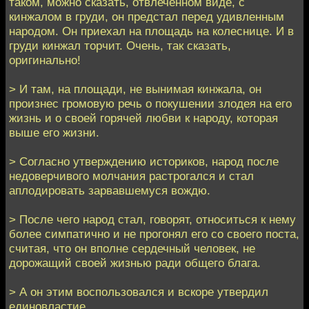
таком, можно сказать, отвлеченном виде, с
кинжалом в груди, он предстал перед удивленным
народом. Он приехал на площадь на колеснице. И в
груди кинжал торчит. Очень, так сказать,
оригинально!
> И там, на площади, не вынимая кинжала, он
произнес громовую речь о покушении злодея на его
жизнь и о своей горячей любви к народу, которая
выше его жизни.
> Согласно утверждению историков, народ после
недоверчивого молчания растрогался и стал
аплодировать зарвавшемуся вождю.
> После чего народ стал, говорят, относиться к нему
более симпатично и не прогонял его со своего поста,
считая, что он вполне сердечный человек, не
дорожащий своей жизнью ради общего блага.
> А он этим воспользовался и вскоре утвердил
единовластие.