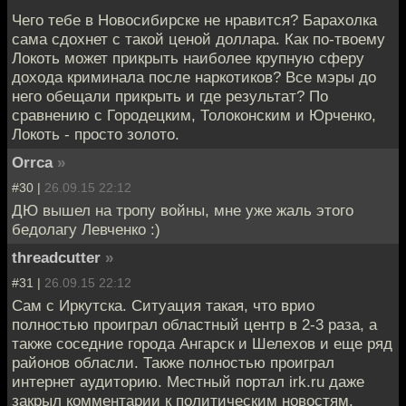
Чего тебе в Новосибирске не нравится? Барахолка
сама сдохнет с такой ценой доллара. Как по-твоему
Локоть может прикрыть наиболее крупную сферу
дохода криминала после наркотиков? Все мэры до
него обещали прикрыть и где результат? По
сравнению с Городецким, Толоконским и Юрченко,
Локоть - просто золото.
Orrca
»
#30 |
26.09.15 22:12
ДЮ вышел на тропу войны, мне уже жаль этого
бедолагу Левченко :)
threadcutter
»
#31 |
26.09.15 22:12
Сам с Иркутска. Ситуация такая, что врио
полностью проиграл областный центр в 2-3 раза, а
также соседние города Ангарск и Шелехов и еще ряд
районов обласли. Также полностью проиграл
интернет аудиторию. Местный портал irk.ru даже
закрыл комментарии к политическим новостям,