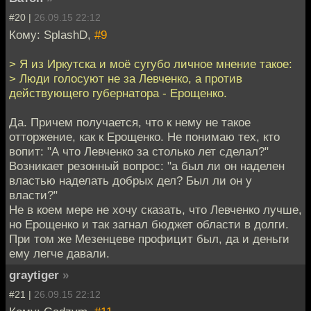
#20 |
26.09.15 22:12
Кому: SplashD,
#9
> Я из Иркутска и моё сугубо личное мнение такое:
> Люди голосуют не за Левченко, а против
действующего губернатора - Ерощенко.
Да. Причем получается, что к нему не такое
отторжение, как к Ерощенко. Не понимаю тех, кто
вопит: "А что Левченко за столько лет сделал?"
Возникает резонный вопрос: "а был ли он наделен
властью наделать добрых дел? Был ли он у
власти?"
Не в коем мере не хочу сказать, что Левченко лучше,
но Ерощенко и так загнал бюджет области в долги.
При том же Мезенцеве профицит был, да и деньги
ему легче давали.
graytiger
»
#21 |
26.09.15 22:12