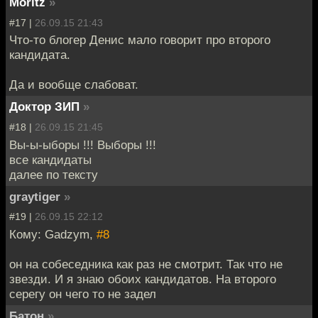
Moritz
»
#17 |
26.09.15 21:43
Что-то блогер Денис мало говорит про второго
кандидата.
Да и вообще слабоват.
Доктор ЗИП
»
#18 |
26.09.15 21:45
Вы-ы-ыборы !!! Выборы !!!
все кандидаты
далее по тексту
graytiger
»
#19 |
26.09.15 22:12
Кому: Gadzym,
#8
он на собеседника как раз не смотрит. Так что не
звезди. И я знаю обоих кандидатов. На второго
серегу он чего то не задел
Батон
»