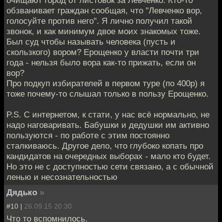
обзванивает граждан сообщая, что "Левченко вор,
голосуйте против него". Я лично получил такой
звонок, и как минимум двое моих знакомых тоже.
Был суд чтобы называть человека (пусть и
скользкого) вором? Ерощенко у власти почти три
года - нельзя было вора как-то прижать, если он
вор?
Про подкуп избирателей в первом туре (по 400р) я
тоже почему-то слышал только в пользу Ерощенко.
P.S. С интернетом, к стати, у нас всё нормально, не
надо наговаривать. Бабушки и дедушки им активно
пользуются - по работе с этим постоянно
сталкиваюсь. Другое дело, что глубоко копать про
кандидатов на очередных выборах - мало кто будет.
Но это не с доступностью сети связано, а с обычной
ленью и несознательностью
Дядько
»
#10 |
26.09.15 20:30
Что то вспомнилось.