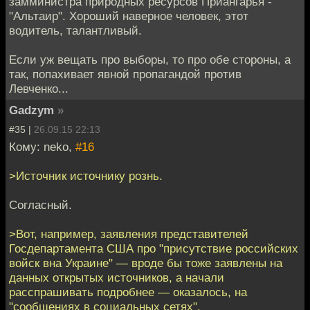
замминистра природных ресурсов Приангарья -
"Альтаир". Хороший наверное человек, этот
водитель, талантливый.
Если уж вещать про выборы, то про обе стороны, а
так, попахивает явной пропагандой против
Левченко...
Gadzym
»
#35 |
26.09.15 22:13
Кому: neko,
#16
>Источник источнику рознь.
Согласный.
>Вот, например, заявления представителей
Госдепартамента США про "присутствие российских
войск вна Украине" — вроде бы тоже заявлены на
данных открытых источников, а начали
расспрашивать подробнее — оказалось, на
"сообщениях в социальных сетях".