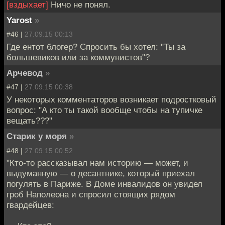
[вздыхает]
Ничо не понял.
Yarost
»
#46 |
27.09.15 00:13
Где ентот блогер? Спросить бы хотел: "Ты за
большевиков или за коммунистов"?
Арчевод
»
#47 |
27.09.15 00:38
У некоторых комментаторов возникает подростковый
вопрос: "А кто ты такой вообще чтобы на тупичке
вещать???"
Старик у моря
»
#48 |
27.09.15 00:52
"Кто-то рассказывал нам историю — может, и
выдуманную — о десантнике, который приехал
погулять в Париже. В Доме инвалидов он увидел
гроб Наполеона и спросил стоящих рядом
гвардейцев: