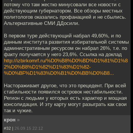
потому что там жестко минусовали все новости с
действующим губернатором. Все обзоры местных
политологов оказались профанацией и не сбылись.
Альтернативные СМИ ДДосили.
В первом туре действующий набрал 49,60%, и по
данным института развития избирательной системы
административным ресурсом он набрал 26%, т.е. по
факту получается у него 23,6%. Ссылка на доклад
http://izbirkomrf.ru/%D0%B8%D0%BD%D1%81%D1%8
2%D0%B8%D1%82%D1%83%D1%82-
%D0%BF%D1%83%D0%B1%D0%BB%D0%B8...
Настораживает другое, что это прецедент. При всей
стабильности появился островок нестабильности.
Регион с людьми у которых есть характер и мощная
консолидация. И эту карту могут разыграть как свои
так и чужие.
крон
»
#32 |
26.09.15 22:12