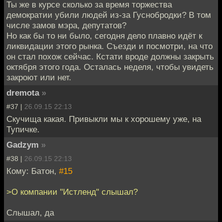
Ты же в курсе сколько за время торжества
демократии убили людей из-за Гуснобродки? В том
числе замов мэра, депутатов?
Но как бы то ни было, сегодня дело плавно идёт к
ликвидации этого рынка. Съезди и посмотри, на что
он стал похож сейчас. Кстати вроде должны закрыть
октября этого года. Осталась неделя, чтобы увидеть
закроют или нет.
dremota
»
#37 |
26.09.15 22:13
Скучища какая. Привыкли мы к хорошему уже, на
Тупичке.
Gadzym
»
#38 |
26.09.15 22:13
Кому: Батон,
#15
>О компании "Истленд" слышал?
Слышал, да