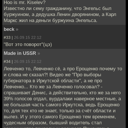
Hoo is mr. Kiselev?
Известно ли сему гражданину, что Энгельс был
буржуином, а дедушка Ленин дворянином, а Карл
Маркс жил на деньги буржуина Энгельса.
beck
»
#33 |
26.09.15 22:12
"Вот это поворот"(цэ)
Made in USSR
»
#34 |
26.09.15 22:12
Левченко то, Левченко сё, а про Ерощенко почему то
и слова не сказал?! Видео же "Про выборы
губернатора в Иркутской области", а не про
Левченко... Кто же за Левченко голосовал? -
спрашивает Денис, а действительно, кто же за него
39% голосов отдал, вурдалаки наверное местные, а
не большая часть самого Иркутска, ведь Ерощенко
то, для тех кто не знает, только за счёт области и
вылез. И у этого самого Ерощенко тем временем,
чудесным образом, бывший водитель стал