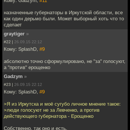
Кому: Gadzym,
#11
назначенные губернаторы в Иркутской области, все
как один дерьмо были. Может выборный хоть что то
сделает
graytiger
»
#22 |
26.09.15 22:12
Кому: SplashD,
#9
абсолютно точно сформулировано, не "за" голосуют,
а "против" ерощенко
Gadzym
»
#23 |
26.09.15 22:12
Кому: SplashD,
#9
>Я из Иркутска и моё сугубо личное мнение такое:
>люди голосуют не за Левченко, а против
действующего губернатора - Ерощенко
Собственно, так оно и есть.