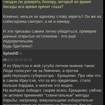
>модно ли доверять блогеру, который во время
беседы все время прячет глаза?
Конечно, нельзя ни единому слову верить!! Он же на
собеседника смотрит, а не в камеру.
И эти призывы самим лично убедиться, проверив
данные открытых источников - это ещё
подозрительнее.
Будь бдителен!!
SplashD
»
#9 |
26.09.15 20:30
Я из Иркутска и моё сугубо личное мнение такое:
Люди голосуют не за Левченко, а против
действующего губернатора - Ерощенко. При нём что
в самом Иркутске, что за его пределами, стало
больше бардака, и многим это видно.
На выборах победит, скорее всего, Ерощенко: сейчас
он активно применяет "сомнительные" методы
борьбы: например, комунальщики избирательно
очищают город от листовок за Левченко. Кто-то