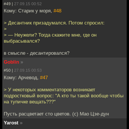
#49 |
27.09.15 00:52
Кому: Старик у моря,
#48
> Десантник призадумался. Потом спросил:
>
> — Неужели? Тогда скажите мне, где он
выбрасывался?
в смысле - десантировался?
Goblin
»
#50 |
27.09.15 00:53
Кому: Арчевод,
#47
> У некоторых комментаторов возникает
подростковый вопрос: "А кто ты такой вообще чтобы
на тупичке вещать???"
Пусть расцветает сто цветов. (с) Мао Цзе-дун
Yarost
»