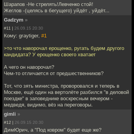
Шарапов -Не стрелять!Левченко стой!
Жеглов -(целясь в бегущего) уйдёт , уйдёт...
Gadzym
»
#11 |
26.09.15 20:30
Кому: graytiger,
#1
>то что наворочал ерощенко, ругать будем другого
кандидата? У ерощенко своего хватает
А чего он наворочал?
Чем-то отличается от предшественников?
Тот, что зять министра, проворовался и теперь в
Москве, ещё один на вертолёте разбился "в деловой
поездке" в заповеднике воскресным вечером -
медведя, видимо, вёз на переговоры.
gimli
»
#12 |
26.09.15 20:30
ДимЮрич, а "Под ковром" будет еще же?