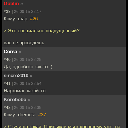
Goblin
»
#39 |
26.09.15 22:17
Кому: шар,
#26
> Это специально подпущенный?
вас не проведёшь
Corsa
»
#40 |
26.09.15 22:28
Да, однобоко как-то :(
sincro2010
»
#41 |
26.09.15 22:54
Наркоман какой-то
Korobobo
»
#42 |
26.09.15 23:38
Кому: dremota,
#37
> Скучища какая. Привыкли мы к хорошему уже, на