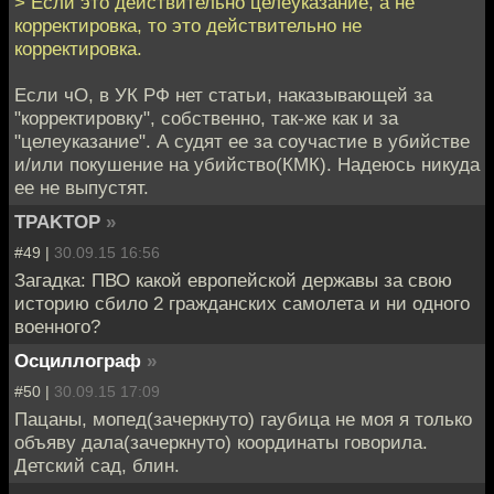
> Если это действительно целеуказание, а не
корректировка, то это действительно не
корректировка.
Если чО, в УК РФ нет статьи, наказывающей за
"корректировку", собственно, так-же как и за
"целеуказание". А судят ее за соучастие в убийстве
и/или покушение на убийство(КМК). Надеюсь никуда
ее не выпустят.
TPAKTOP
»
#49 |
30.09.15 16:56
Загадка: ПВО какой европейской державы за свою
историю сбило 2 гражданских самолета и ни одного
военного?
Осциллограф
»
#50 |
30.09.15 17:09
Пацаны, мопед(зачеркнуто) гаубица не моя я только
объяву дала(зачеркнуто) координаты говорила.
Детский сад, блин.