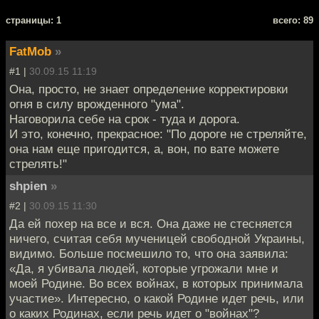
cтраницы: 1
всего: 89
FatMob
»
#1 |
30.09.15 11:19
Она, просто, не знает определение корректировки
огня в силу врожденного "ума".
Наговорила себе на срок - туда и дорога.
И это, конечно, прекрасное: "По дороге не стреляйте,
она нам еще пригодится, а, вон, по вате можете
стрелять!"
shpien
»
#2 |
30.09.15 11:30
Да ей похер на все и вся. Она даже не стесняется
ничего, считая себя мученицей свободной Украины,
видимо. Больше посмешило то, что она заявила:
«Да, я убивала людей, которые угрожали мне и
моей Родине. Во всех войнах, в которых принимала
участие». Интересно, о какой Родине идет речь, или
о каких Родинах, если речь идет о "войнах"?