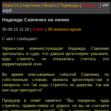
Новости
|
Картинки
|
Видео
|
Переводы
|
Магазин
|
VIP
клуб
Надежда Савченко на линии
30.09.15 11:16
|
Goblin
|
89 комментариев
С мест сообщают:
Украинская военнослужащая Надежда Савченко
призналась в суде, что давала артиллерии указания,
куда стрелять, но отказалась считать это
корректировкой огня.
Во время описываемых событий Савченко, по
собственным словам, звонила артиллеристам и
говорила, что "не надо стрелять по дорогам, так как
они еще пригодятся".
Прокурор в ответ заметил: "Вы говорили, куда
стрелять: правее-левее от дороги, но вы не считаете
это корректировкой огня?". "Да, я говорила. Можете