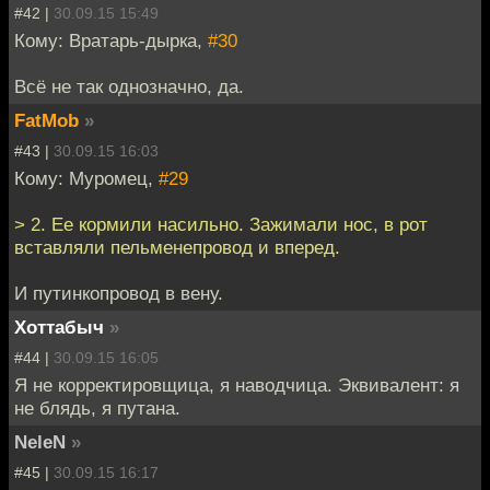
#42 |
30.09.15 15:49
Кому: Вратарь-дырка,
#30
Всё не так однозначно, да.
FatMob
»
#43 |
30.09.15 16:03
Кому: Муромец,
#29
> 2. Ее кормили насильно. Зажимали нос, в рот
вставляли пельменепровод и вперед.
И путинкопровод в вену.
Хоттабыч
»
#44 |
30.09.15 16:05
Я не корректировщица, я наводчица. Эквивалент: я
не блядь, я путана.
NeleN
»
#45 |
30.09.15 16:17