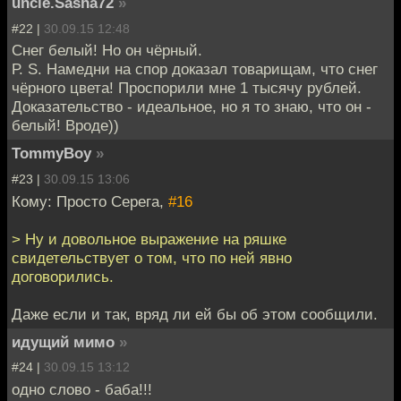
uncle.Sasha72
»
#22 |
30.09.15 12:48
Снег белый! Но он чёрный.
Р. S. Намедни на спор доказал товарищам, что снег
чёрного цвета! Проспорили мне 1 тысячу рублей.
Доказательство - идеальное, но я то знаю, что он -
белый! Вроде))
TommyBoy
»
#23 |
30.09.15 13:06
Кому: Просто Серега,
#16
> Ну и довольное выражение на ряшке
свидетельствует о том, что по ней явно
договорились.
Даже если и так, вряд ли ей бы об этом сообщили.
идущий мимо
»
#24 |
30.09.15 13:12
одно слово - баба!!!