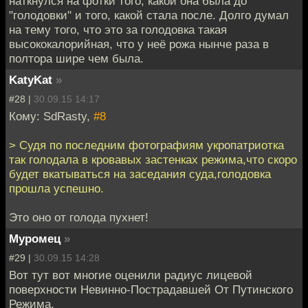
наткнулся на фотки того, какой она была до
"голодовки" и того, какой стала после. Долго думал
на тему того, что это за голодовка такая
высококалорийная, что у неё рожа нынче раза в
полтора шире чем была.
KatyKat
»
#28 |
30.09.15 14:17
Кому: SdRasty,
#8
> Судя по последним фотографиям укропатриотка
так голодала в кровавых застенках режима,что скоро
будет вкатываться на заседания суда,голодовка
прошла успешно.
Это оно от голода пухнет!
Муромец
»
#29 |
30.09.15 14:28
Вот тут вот многие оценили радиус лицевой
поверхности Невинно-Пострадавшей От Путинского
Режима.