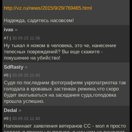
http://vz.ru/news/2015/9/29/769465.html
Надежда, садитесь насовсем!
ivas
»
#7 |
30.09.15 11:36
Ну тыкал я ножом в человека, это че, нанесение
телесных повреждений? Вы еще скажите -
покушение на убийство!
SdRasty
»
#8 |
30.09.15 11:40
Судя по последним фотографиям укропатриотка так
голодала в кровавых застенках режима,что скоро
будет вкатываться на заседания суда,голодовка
прошла успешно.
Dedal
»
#9 |
30.09.15 11:40
Напоминает заявления ветеранов СС - мол я просто
солдат, я приказы выполнял, я ниу чем не винауват.