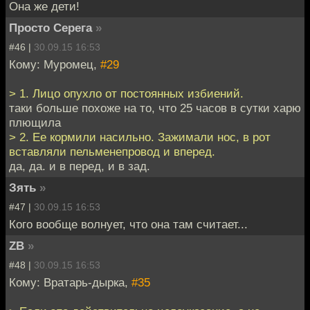
Она же дети!
Просто Серега
»
#46 |
30.09.15 16:53
Кому: Муромец,
#29
> 1. Лицо опухло от постоянных избиений.
таки больше похоже на то, что 25 часов в сутки харю
плющила
> 2. Ее кормили насильно. Зажимали нос, в рот
вставляли пельменепровод и вперед.
да, да. и в перед, и в зад.
Зять
»
#47 |
30.09.15 16:53
Кого вообще волнует, что она там считает...
ZB
»
#48 |
30.09.15 16:53
Кому: Вратарь-дырка,
#35