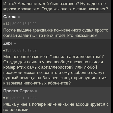
И что? А дальше какой был разговор? Ну ладно, не
корректировка это. Тогда как она это сама называет?
Carma
»
#14 |
30.09.15 12:29
После выдаче гражданке пожизненного судья просто
обязан заявить, что не считает это наказанием!
Zebr
»
#15 |
30.09.15 12:32
Мне непонятен момент "звонила артиллеристам"?
Откуда для начала у нее вообще внезапно взялся
номер этих самых артиллеристов? Или любой
прохожий может позвонить и ему свободно скажут
нужный номер,а на батарее станут прислушиваться
к звонкам непонятных абонентов?
Просто Серега
»
#16 |
30.09.15 12:32
Ряшка у неё в поперечнике никак не ассоциируется с
голодовками.