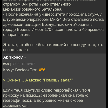
стрелком 3-й роты 72-го отдельного
механизированного батальона.
- После окончания университета проходила службу
штурманом-оператором Ми-24 3-го отдельного полка
армейской авиации Воздушных сил Украины в
городе Броды. Имеет 170 часов налёта и 45 прыжков
с парашютом.
Это так, чтобы не было иллюзий по поводу того, кто
попал в плен.
Abrikosov
»
#58 |
30.09.15 18:07
Кому: BooldozErrr,
#56
> Э-э-э-э... А можно "Помощь зала"?
Если тебя смутило слово "европейская", то я
прихожу на помощь: европейская она только
географически, а по уровню жизни скорее
африканская!