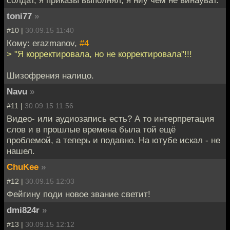
toni77
»
#10 |
30.09.15 11:40
Кому: erazmanov,
#4
> "Я корректировала, но не корректировала"!!!
Шизофрения налицо.
Navu
»
#11 |
30.09.15 11:56
Видео- или аудиозапись есть? А то интерпретация
слов и в прошлые времена была той ещё
проблемой, а теперь и подавно. На ютубе искал - не
нашел.
ChuKee
»
#12 |
30.09.15 12:03
Фейгину поди новое звание светит!
dmi824r
»
#13 |
30.09.15 12:12