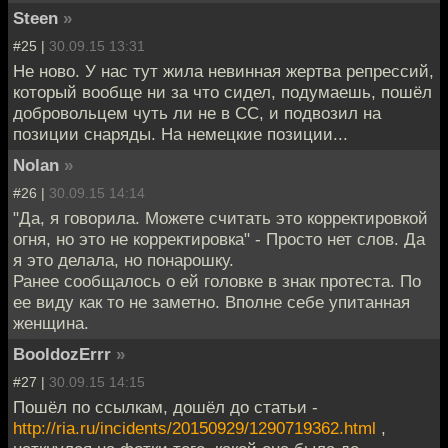
Steen
»
#25 |
30.09.15 13:31
Не ново. У нас тут жила невинная жертва репрессий,
который вообще ни за что сидел, подумаешь, пошёл
добровольцем чуть ли не в СС, и подвозил на
позиции снаряды. На немецкие позиции...
Nolan
»
#26 |
30.09.15 14:14
"Да, я говорила. Можете считать это корректировкой
огня, но это не корректировка" - Просто нет слов. Да
я это делала, но понарошку.
Ранее сообщалось о ей головке в знак протеста. По
ее виду как то не заметно. Вполне себе упитанная
женщина.
BooldozErrr
»
#27 |
30.09.15 14:15
Пошёл по ссылкам, дошёл до статьи -
http://ria.ru/incidents/20150929/1290719362.html
,