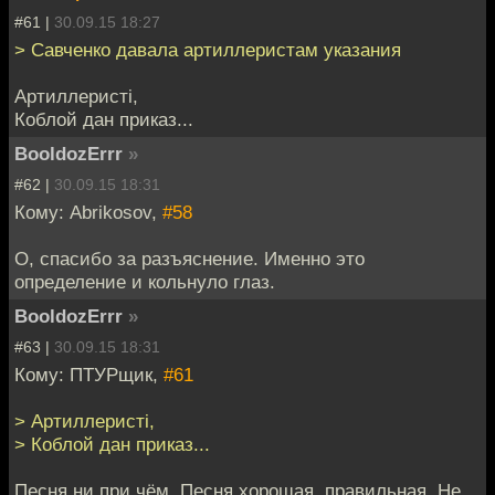
#61 |
30.09.15 18:27
> Савченко давала артиллеристам указания
Артиллеристi,
Коблой дан приказ...
BooldozErrr
»
#62 |
30.09.15 18:31
Кому: Abrikosov,
#58
О, спасибо за разъяснение. Именно это
определение и кольнуло глаз.
BooldozErrr
»
#63 |
30.09.15 18:31
Кому: ПТУРщик,
#61
> Артиллеристi,
> Коблой дан приказ...
Песня ни при чём. Песня хорошая, правильная. Не