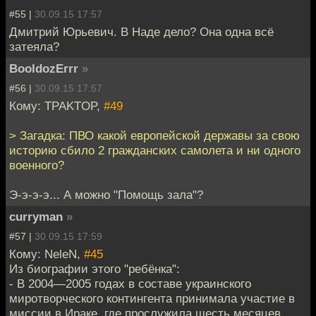
#55 |
30.09.15 17:57
Дмитрий Юрьевич. В Наде дело? Она одна всё
затеяла?
BooldozErrr
»
#56 |
30.09.15 17:57
Кому: TPAKTOP,
#49
> Загадка: ПВО какой европейской державы за свою
историю сбило 2 гражданских самолета и ни одного
военного?
Э-э-э-э... А можно "Помощь зала"?
curryman
»
#57 |
30.09.15 17:59
Кому: NeleN,
#45
Из биографии этого "ребёнка":
- В 2004—2005 годах в составе украинского
миротворческого контингента принимала участие в
миссии в Ираке, где прослужила шесть месяцев