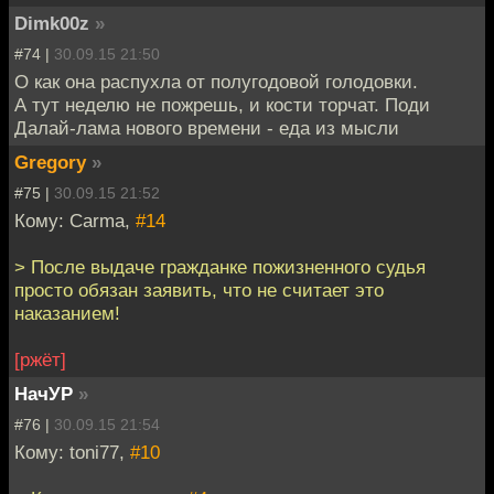
Dimk00z
»
#74 |
30.09.15 21:50
О как она распухла от полугодовой голодовки.
А тут неделю не пожрешь, и кости торчат. Поди
Далай-лама нового времени - еда из мысли
Gregory
»
#75 |
30.09.15 21:52
Кому: Carma,
#14
> После выдаче гражданке пожизненного судья
просто обязан заявить, что не считает это
наказанием!
[ржёт]
НачУР
»
#76 |
30.09.15 21:54
Кому: toni77,
#10