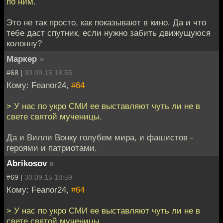
по ним.
Это не так просто, как показывают в кино. Да и что
тебе даст спутник, если нужно забить движущуюся
колонну?
Маркер
»
#68 |
30.09.15 18:55
Кому: Feanor24,
#64
> У нас по укро СМИ ее выставляют чуть ли не в
свете святой мученицы.
Да и Вилли Вонку голубем мира, и фашистов -
героями и патриотами.
Abrikosov
»
#69 |
30.09.15 18:59
Кому: Feanor24,
#64
> У нас по укро СМИ ее выставляют чуть ли не в
свете святой мученицы.