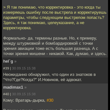
> Я так понимаю, что корректировка - это когда ты
измеряешь ошибку после выстрела и корректируешь
параметры, чтобы следующим выстрелом попасть?
Здесь, я так понимаю, целеуказание, а не
корректировка.
Формально- да, термины разные. Но, к примеру,
между штурмовкой и бомбардировкой с точки
зрения авиации тоже есть большая разница. А с
точки зрения мишени - никакой. Как, думаю, и здесь.
hel`g
»
#39 |
30.09.15 15:38
Неожиданно обнаружил, что один из знатоков в
"Что?Где?Когда?" И.Новиков, её адвокат.
madimax1
»
#40 |
30.09.15 15:38
Кому: Вратарь-дырка,
#30