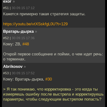
exor
»
#51 |
30.09.15 17:12
Кажется примерно такая стратегия защиты.
https://youtu.be/vtXSskfgL0U?t=129
Вратарь-дырка
»
#52 |
30.09.15 17:36
Кому: ZB,
#48
Открой первое сообщение и пойми, о чем идет речь:
о терминах.
Abrikosov
»
#53 |
30.09.15 17:52
Кому: Вратарь-дырка,
#30
> Я так понимаю, что корректировка - это когда ты
измеряешь ошибку после выстрела и корректируешь
параметры, чтобы следующим выстрелом попасть?