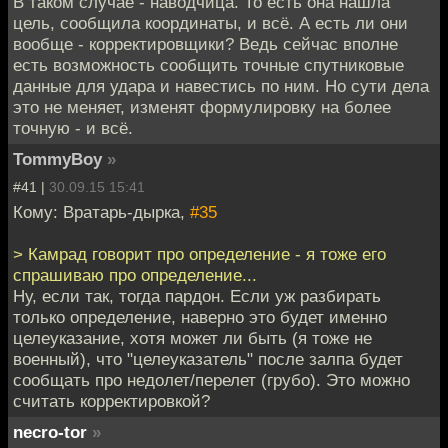
В таком случае - наводчица. То есть она нашла
цель, сообщила координаты, и всё. А есть ли они
вообще - корректировщики? Ведь сейчас вполне
есть возможность сообщить точные спутниковые
данные для удара и навестись по ним. Но сути дела
это не меняет, изменят формулировку на более
точную - и всё.
TommyBoy
»
#41 |
30.09.15 15:41
Кому: Вратарь-дырка,
#35
> Камрад говорит про определение - я тоже его
спрашиваю про определение...
Ну, если так, тогда пардон. Если уж разбирать
только определение, наверно это будет именно
целеуказание, хотя может ли быть (я тоже не
военный), что "целеуказатель" после залпа будет
сообщать про недолет/перелет (грубо). Это можно
считать корректировкой?
necro-tor
»