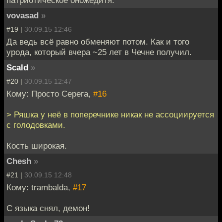
патриотическое оножедитя.
vovasad
»
#19 |
30.09.15 12:46
Да ведь всё равно обменяют потом. Как и того
урода, который вчера ~25 лет в Чечне получил.
Scald
»
#20 |
30.09.15 12:47
Кому: Просто Серега,
#16
> Ряшка у неё в поперечнике никак не ассоциируется
с голодовками.
Кость широкая.
Chesh
»
#21 |
30.09.15 12:48
Кому: trambalda,
#17
С языка снял, демон!