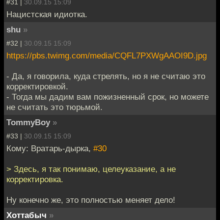
#31 |
30.09.15 15:09
Нацистская идиотка.
shu
»
#32 |
30.09.15 15:09
https://pbs.twimg.com/media/CQFL7PXWgAAOI9D.jpg
- Да, я говорила, куда стрелять, но я не считаю это
корректировкой.
- Тогда мы дадим вам пожизненный срок, но можете
не считать это тюрьмой.
TommyBoy
»
#33 |
30.09.15 15:09
Кому: Вратарь-дырка,
#30
> Здесь, я так понимаю, целеуказание, а не
корректировка.
Ну конечно же, это полностью меняет дело!
Хоттабыч
»