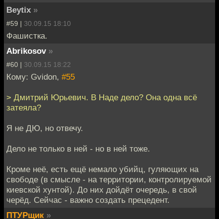
Beytix
»
#59 |
30.09.15 18:10
Фашистка.
Abrikosov
»
#60 |
30.09.15 18:22
Кому: Gvidon,
#55
> Дмитрий Юрьевич. В Наде дело? Она одна всё
затеяла?
Я не ДЮ, но отвечу.
Дело не только в ней - но в ней тоже.
Кроме неё, есть ещё немало убийц, гуляющих на
свободе (в смысле - на территории, контролируемой
киевской хунтой). До них дойдёт очередь, в свой
черёд. Сейчас - важно создать прецедент.
ПТУРщик
»