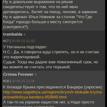
Ну и довольное выражение на ряшке
свидетельствует о том, что по ней явно
договорились. Билет на поезд, похоже, в кармане.
Ну и адвокат Илья Новиков за столом "Что Где
Когда" гораздо больше к месту смотрится
(смотрелся?).
trambalda
»
#17 |
30.09.15 12:33
У Натаныча подглядел:
Н.С.: Да, я говорила куда стрелять, но я не считаю
это корректировкой.
Судья: Тогда мы дадим вам пожизненный срок, но
вы можете не считать это тюрьмой.
Crimea Forewer
»
#18 |
30.09.15 12:36
К блокаде Крыма присоединился Бандера (укросми)
http://www.segodnya.ua/regions/krym/k-blokade-kryma-
prisoedinilsya-bandera-653849.html
А так-то на украине нацистов нет, а Надя просто