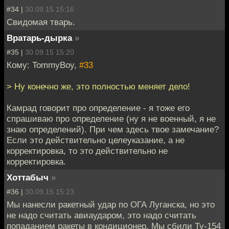
#34 |
30.09.15 15:16
Свидомая тварь.
Вратарь-дырка
»
#35 |
30.09.15 15:20
Кому: TommyBoy,
#33
> Ну конечно же, это полностью меняет дело!
Камрад говорит про определение - я тоже его
спрашиваю про определение (ну я не военный, я не
знаю определений). При чем здесь твое замечание?
Если это действительно целеуказание, а не
корректировка, то это действительно не
корректировка.
Хоттабыч
»
#36 |
30.09.15 15:23
Мы нанесли ракетный удар по ОГА Луганска, но это
не надо считать авиаударом, это надо считать
попаданием ракеты в кондиционер. Мы сбили Ту-154