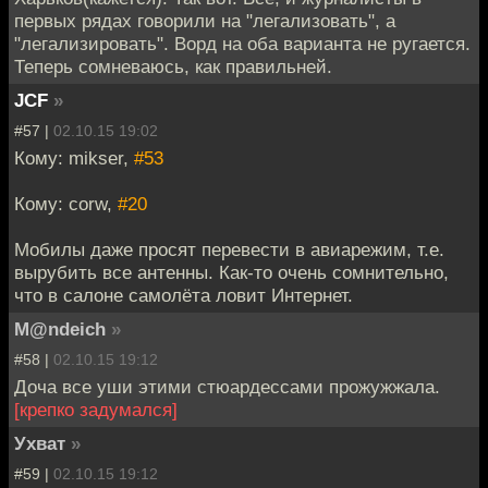
первых рядах говорили на "легализовать", а
"легализировать". Ворд на оба варианта не ругается.
Теперь сомневаюсь, как правильней.
JCF
»
#57 |
02.10.15 19:02
Кому: mikser,
#53
Кому: corw,
#20
Мобилы даже просят перевести в авиарежим, т.е.
вырубить все антенны. Как-то очень сомнительно,
что в салоне самолёта ловит Интернет.
M@ndeich
»
#58 |
02.10.15 19:12
Доча все уши этими стюардессами прожужжала.
[крепко задумался]
Ухват
»
#59 |
02.10.15 19:12