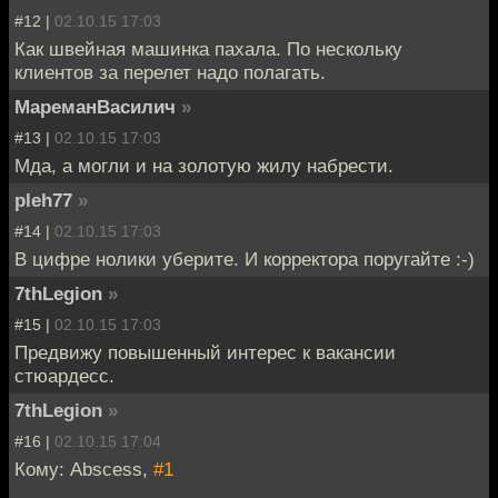
#12 |
02.10.15 17:03
Как швейная машинка пахала. По нескольку
клиентов за перелет надо полагать.
МареманВасилич
»
#13 |
02.10.15 17:03
Мда, а могли и на золотую жилу набрести.
pleh77
»
#14 |
02.10.15 17:03
В цифре нолики уберите. И корректора поругайте :-)
7thLegion
»
#15 |
02.10.15 17:03
Предвижу повышенный интерес к вакансии
стюардесс.
7thLegion
»
#16 |
02.10.15 17:04
Кому: Abscess,
#1