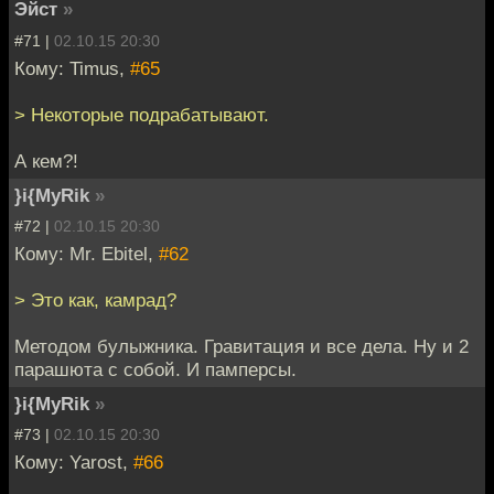
Эйст
»
#71 |
02.10.15 20:30
Кому: Timus,
#65
> Некоторые подрабатывают.
А кем?!
}i{MyRik
»
#72 |
02.10.15 20:30
Кому: Mr. Ebitel,
#62
> Это как, камрад?
Методом булыжника. Гравитация и все дела. Ну и 2
парашюта с собой. И памперсы.
}i{MyRik
»
#73 |
02.10.15 20:30
Кому: Yarost,
#66