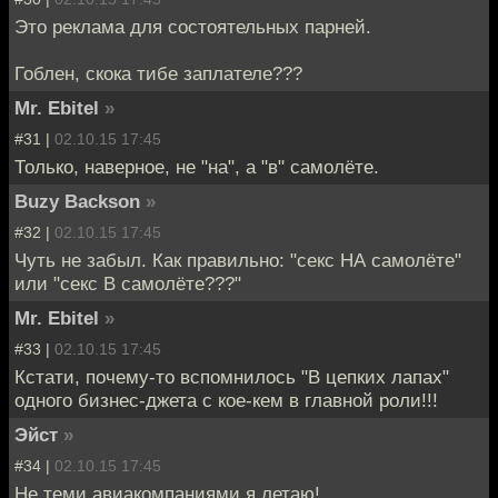
Это реклама для состоятельных парней.
Гоблен, скока тибе заплателе???
Mr. Ebitel
»
#31 |
02.10.15 17:45
Только, наверное, не "на", а "в" самолёте.
Buzy Backson
»
#32 |
02.10.15 17:45
Чуть не забыл. Как правильно: "секс НА самолёте"
или "секс В самолёте???"
Mr. Ebitel
»
#33 |
02.10.15 17:45
Кстати, почему-то вспомнилось "В цепких лапах"
одного бизнес-джета с кое-кем в главной роли!!!
Эйст
»
#34 |
02.10.15 17:45
Не теми авиакомпаниями я летаю!