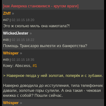
[как Америка становимся - кругом враги]
Zhff
»
#47 |
02.10.15 18:20
Это ж сколько миль она намотала?!
WickedJester
»
#48 |
02.10.15 18:22
Помощь Трансаэро вылезти из банкротства?
Whisper
»
#49 |
02.10.15 18:35
Кому: Abscess,
#1
> Наверное пезда у ней золотая, поперёк и с зубами.
Наверно доводила до исступления, типа телефончик
давали, золотые горы сулили. А она такая - чековая
книжка с собой? Пошли сейчас.
Whisper
»