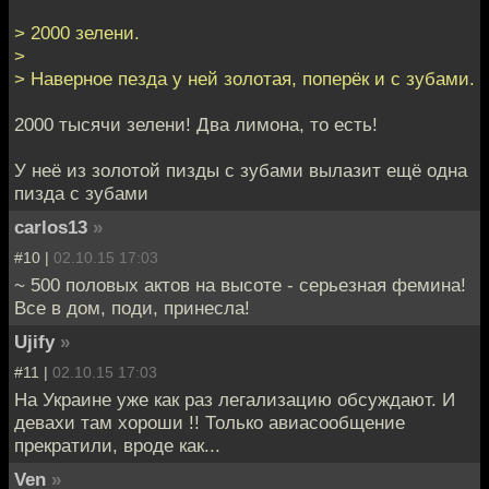
> 2000 зелени.
>
> Наверное пезда у ней золотая, поперёк и с зубами.
2000 тысячи зелени! Два лимона, то есть!
У неё из золотой пизды с зубами вылазит ещё одна
пизда с зубами
carlos13
»
#10 |
02.10.15 17:03
~ 500 половых актов на высоте - серьезная фемина!
Все в дом, поди, принесла!
Ujify
»
#11 |
02.10.15 17:03
На Украине уже как раз легализацию обсуждают. И
девахи там хороши !! Только авиасообщение
прекратили, вроде как...
Ven
»