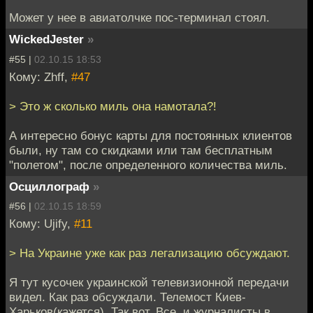
Может у нее в авиатолчке пос-терминал стоял.
WickedJester
»
#55 |
02.10.15 18:53
Кому: Zhff,
#47
> Это ж сколько миль она намотала?!
А интересно бонус карты для постоянных клиентов
были, ну там со скидками или там бесплатным
"полетом", после определенного количества миль.
Осциллограф
»
#56 |
02.10.15 18:59
Кому: Ujify,
#11
> На Украине уже как раз легализацию обсуждают.
Я тут кусочек украинской телевизионной передачи
видел. Как раз обсуждали. Телемост Киев-
Харьков(кажется). Так вот. Все, и журналисты в