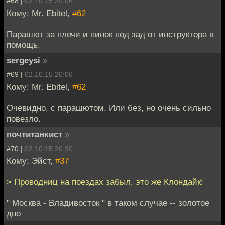
#68 |
02.10.15 20:06
Кому: Mr. Ebitel,
#62
Парашют за плечи и пинок под зад от инструктора в
помощь.
sergeysi
»
#69 |
02.10.15 20:06
Кому: Mr. Ebitel,
#62
Очевидно, с парашютом. Или без, но очень сильно
повезло.
почтитанкист
»
#70 |
02.10.15 20:30
Кому: Эйст,
#37
> Проводниц на поездах забыл, это же Клондайк!
" Москва - Владивосток " в таком случае -- золотое
дно