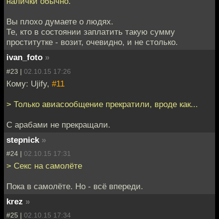
налички обычно.
Вы плохо думаете о людях.
Те, кто в состоянии заплатить такую сумму
проститутке - возит, очевидно, и не столько.
ivan_foto
»
#23 |
02.10.15 17:26
Кому: Ujify,
#11
> Только авиасообщение прекратили, вроде как...
С арабами не прекращали.
stepnick
»
#24 |
02.10.15 17:31
> Секс на самолёте
Пока в самолёте. Но - всё впереди.
krez
»
#25 |
02.10.15 17:34