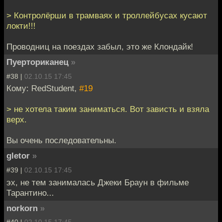
> Контролёрши в трамваях и троллейбусах кусают
локти!!!
Проводниц на поездах забыл, это же Клондайк!
Пуерториканец
»
#38 |
02.10.15 17:45
Кому: RedStudent,
#19
> не хотела таким заниматься. Вот зависть и взяла
верх.
Вы очень последовательны.
gletor
»
#39 |
02.10.15 17:45
эх, не тем занималась Джеки Браун в фильме
Тарантино...
norkorn
»
#40 |
02.10.15 17:45