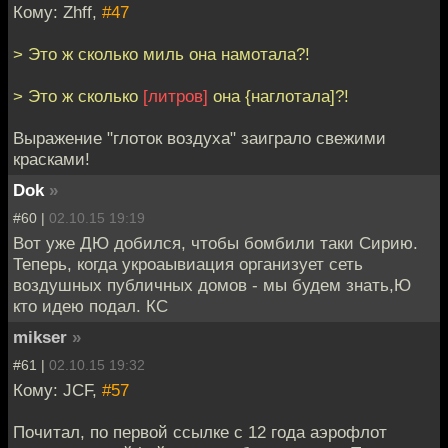
Кому: Zhff,
#47
> Это ж сколько миль она намотала?!
> Это ж сколько
[литров]
она {наглотала]?!
Выражение "глоток воздуха" заиграло свежими
красками!
Dok
»
#60 |
02.10.15 19:19
Вот уже ДЮ добился, чтобы бомбили таки Сирию.
Теперь, когда укроаывиация организует сеть
воздушных публичных домов - мы будем знать,Ю
кто идею подал. КС
mikser
»
#61 |
02.10.15 19:32
Кому: JCF,
#57
Почитал, по первой ссылке с 12 года аэрофлот