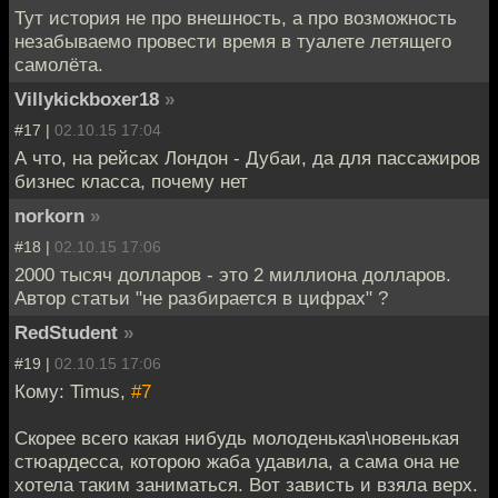
Тут история не про внешность, а про возможность
незабываемо провести время в туалете летящего
самолёта.
Villykickboxer18
»
#17 |
02.10.15 17:04
А что, на рейсах Лондон - Дубаи, да для пассажиров
бизнес класса, почему нет
norkorn
»
#18 |
02.10.15 17:06
2000 тысяч долларов - это 2 миллиона долларов.
Автор статьи "не разбирается в цифрах" ?
RedStudent
»
#19 |
02.10.15 17:06
Кому: Timus,
#7
Скорее всего какая нибудь молоденькая\новенькая
стюардесса, которою жаба удавила, а сама она не
хотела таким заниматься. Вот зависть и взяла верх.