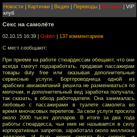
Новости
|
Картинки
|
Видео
|
Переводы
|
Магазин
|
VIP
клуб
Секс на самолёте
02.10.15 16:39
|
Goblin
|
137 комментариев
С мест сообщают:
При приеме на работе стюардессам обещают, что они
всегда смогут подзаработать, продавая пассажирам
товары duty free или оказывая дополнительные
сервисные услуги. Бортпроводница одной из
арабских авиакомпаний решила не размениваться по
мелочам, и дополнительный вид заработка получала,
так сказать, в обход работодателя. Она занималась
любовью с пассажирами в туалете самолета во
время мночасовых перелетов. За свои услуги просила
около 2000 тысяч долларов. В итоге за два года
работы стюардесса, чьи имя не называется в силу
корпоративных запретов, заработала около миллиона
долларов. И быть может смогла бы скопить и