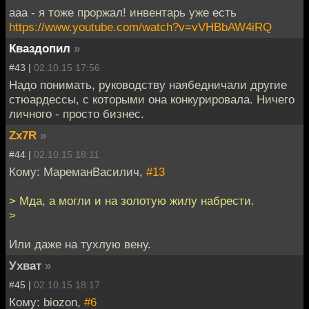
ааа - я тоже проржал! инвентарь уже есть
https://www.youtube.com/watch?v=vVHBbAW4iRQ
Кваздопил
»
#43 |
02.10.15 17:56
Надо понимать, руководству наябедничали другие
стюардессы, с которыми она конкурировала. Ничего
личного - просто бизнес.
Zx7R
»
#44 |
02.10.15 18:11
Кому: МареманВасилич,
#13
> Мда, а могли и на золотую жилу набрести.
>
Или даже на тухлую вену.
Ухват
»
#45 |
02.10.15 18:17
Кому: biozon,
#6