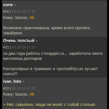
corw
»
#20 |
02.10.15 17:15
Кому: biozon,
#6
Возможно практиковала, кроме всего прочего,
эквайринг.
Очень толстый
»
#21 |
02.10.15 17:17
за два года работы стюардесса... заработала около
миллиона долларов
Контролёрши в трамваях и троллейбусах кусают
локти!!!
ivan_foto
»
#22 |
02.10.15 17:25
Кому: biozon,
#6
> Нет, серьёзно, люди не возят с собой столько