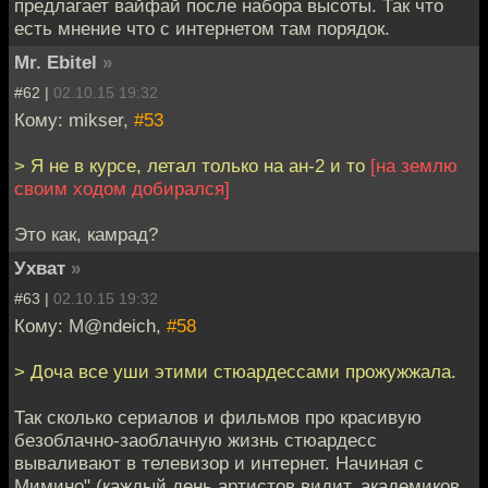
предлагает вайфай после набора высоты. Так что
есть мнение что с интернетом там порядок.
Mr. Ebitel
»
#62 |
02.10.15 19:32
Кому: mikser,
#53
> Я не в курсе, летал только на ан-2 и то
[на землю
своим ходом добирался]
Это как, камрад?
Ухват
»
#63 |
02.10.15 19:32
Кому: M@ndeich,
#58
> Доча все уши этими стюардессами прожужжала.
Так сколько сериалов и фильмов про красивую
безоблачно-заоблачную жизнь стюардесс
вываливают в телевизор и интернет. Начиная с
Мимино" (каждый день артистов видит, академиков