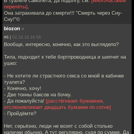
В туалете самолёта, да подолгу, см.
[многочасовые
перелёты]
.
Она затрахивала до смерти!!! "Смерть через Сну-
Сну!"©
biozon
»
#6 |
02.10.15 16:55
Вообще, интересно, конечно, как это выглядело?
Типа, подходит к тебе бортпроводница и шепчет на
ушко:
- Не хотите ли страстного секса со мной в кабинке
туалета?
- Конечно, хочу!
- Две тонны баксов на бочку.
- Да пожалуйста!
[расстёгивает бумажник,
отслюнявливает двадцать бумажек по сотне]
- Пройдёмте?
Нет, серьёзно, люди не возят с собой столько
налички обычно. А тут регулярно, судя по сумме. Да