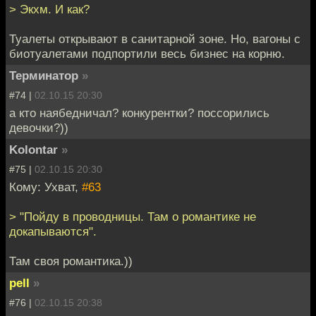
> Экхм. И как?
Туалеты открывают в санитарной зоне. Но, вагоны с
биотуалетами подпортили весь бизнес на корню.
Терминатор
»
#74 |
02.10.15 20:30
а кто наябедничал? конкурентки? поссорились
девочки?))
Kolontar
»
#75 |
02.10.15 20:30
Кому: Ухват,
#63
> "Пойду в проводницы. Там о романтике не
докапываются".
Там своя романтика.))
pell
»
#76 |
02.10.15 20:38