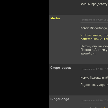
Фильм про девятую
Merlin
отправлено 07.10.15 
Кому: BingoBongo
> Получается, что
влиятельной Англи
Никому они не ну
Просто в Англии у
заклеймят.
Скоро_сорок
отправлено 07.10.15 
Кому: Гражданин7
Ладно, засмущали
BingoBongo
отправлено 07.10.15 