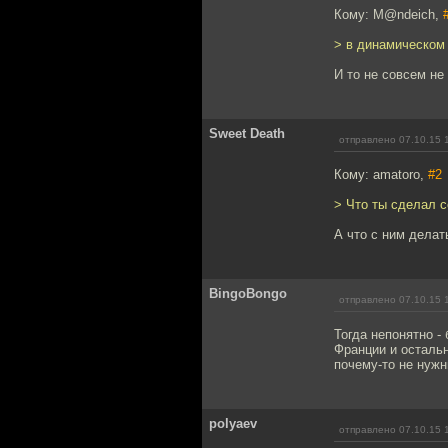
Кому: M@ndeich,
> в динамическо
И то не совсем не
Sweet Death
отправлено 07.10.15 
Кому: amatoro,
#2
> Что ты сделал с
А что с ним делат
BingoBongo
отправлено 07.10.15 
Тогда непонятно -
Франции и осталь
почему-то не нужн
polyaev
отправлено 07.10.15 