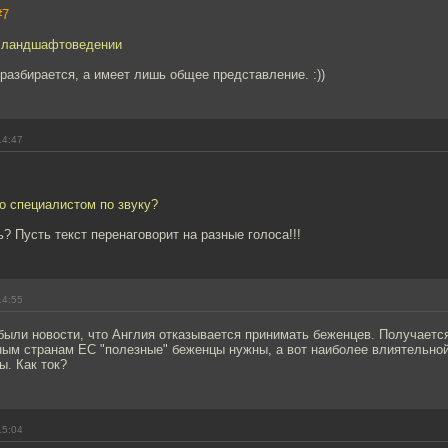
#7
м ландшафтоведении
 разбирается, а имеет лишь общее представление. :))
14:47
о специалистом по звуку?
ь? Пусть текст перенаговорит на разные голоса!!!
14:55
 были новости, что Англия отказывается принимать беженцев. Получается
ным странам ЕС "полезные" беженцы нужны, а вот наиболее влиятельно
ы. Как ток?
15:04