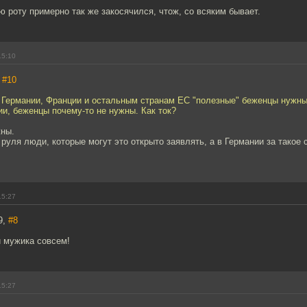
 роту примерно так же закосячился, чтож, со всяким бывает.
15:10
,
#10
 Германии, Франции и остальным странам ЕС "полезные" беженцы нужны
и, беженцы почему-то не нужны. Как ток?
жны.
 руля люди, которые могут это открыто заявлять, а в Германии за такое
15:27
9,
#8
 мужика совсем!
15:27