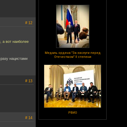
# 12
, а вот наиболее
Медаль ордена "За заслуги перед
Отечеством" II степени
 сразу нацистами
# 13
РВИО
# 14