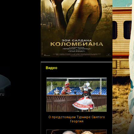
Видео
О предстоящем Турнире Святого
Георгия