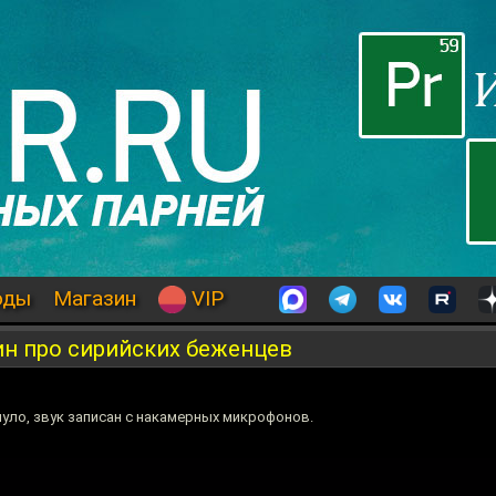
оды
Магазин
VIP
ин про сирийских беженцев
уло, звук записан с накамерных микрофонов.