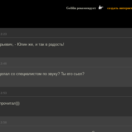
Goblin рекомендует
создать интерне
13:23
ьевич, - Юлин же, и так в радость!
13:46
сделал со специалистом по звуку? Ты его сьел?
13:53
прочитал)))
13:58