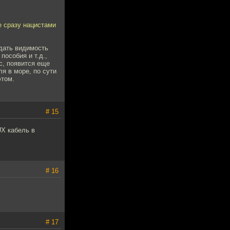
е сразу нацистами
здать видимость
пособия и т.д.,
с, появится еще
я в море, по сути
этом.
# 15
UX кабель в
# 16
# 17