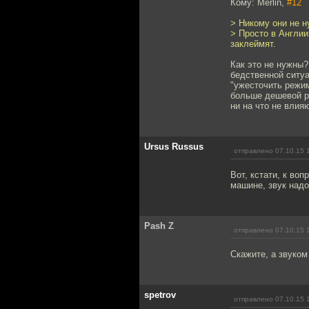
Кому: Merlin,
#12
> Никому они не н
> Просто в Англии
заклеймят.
Как это не нужны?
бедственной ситуа
"ужесточить режим
больше дешевой ра
ни на что не влия
Ursus Russus
отправлено 07.10.15 
Вот, кстати, к во
машине, звук над
Pash Z
отправлено 07.10.15 
Скажите, а звуком
spetrov
отправлено 07.10.15 