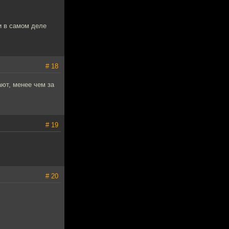
и в самом деле
# 18
ают, менее чем за
# 19
# 20