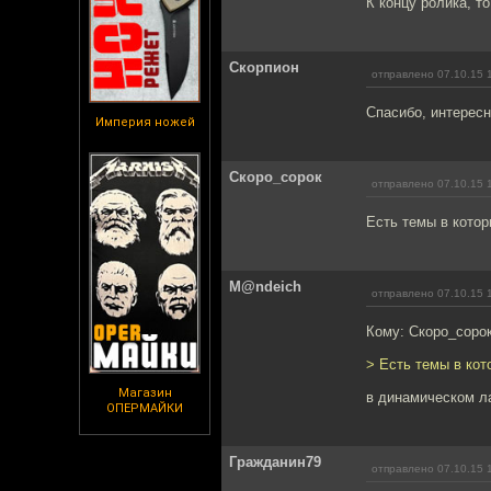
К концу ролика, т
Скорпион
отправлено 07.10.15 
Спасибо, интересн
Империя ножей
Скоро_сорок
отправлено 07.10.15 
Есть темы в котор
M@ndeich
отправлено 07.10.15 
Кому: Скоро_соро
> Есть темы в кот
Магазин
в динамическом 
ОПЕРМАЙКИ
Гражданин79
отправлено 07.10.15 