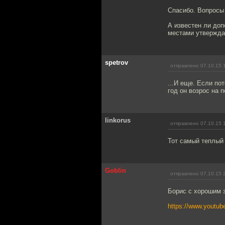
Спасибо. Вопросы
А известен ли до
местами утверждае
spetrov
отправлено 07.10.15 
...И еще. Если по
год он возрос на п
linkorus
отправлено 07.10.15 
Тот самый теплый
Goblin
отправлено 07.10.15 
Борис с хорошим 
https://www.youtu