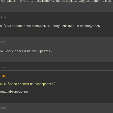
о ли привык, то ли стало заметно лучше со звуком. Слушать вполне можн
14:05
о. Звук вполне себе различимый, вслушиваться не приходилось.
14:11
ых Борис совсем не разбирается?
14:28
к,
#6
орых Борис совсем не разбирается?
ландшафтоведении
14:40