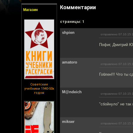
Комментарии
Магазин
cтраницы: 1
shpien
отправлено 07.10.15 
Пофиг, Дмитрий Юр
amatoro
отправлено 07.10.15 
Гоблен!!! Что ты 
Советские
учебники 1940-50х
M@ndeich
годов
отправлено 07.10.15 
"сбойнуло" не так 
mikser
отправлено 07.10.15 