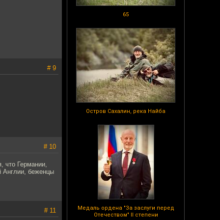
65
# 9
Остров Сахалин, река Найба
# 10
, что Германии,
й Англии, беженцы
Медаль ордена "За заслуги перед
# 11
Отечеством" II степени