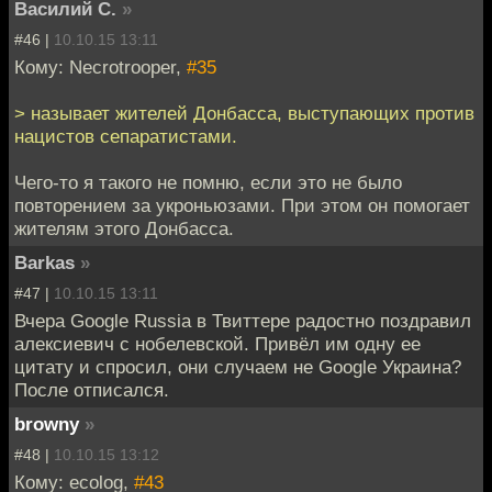
Василий С.
»
#46 |
10.10.15 13:11
Кому: Necrotrooper,
#35
> называет жителей Донбасса, выступающих против
нацистов сепаратистами.
Чего-то я такого не помню, если это не было
повторением за укроньюзами. При этом он помогает
жителям этого Донбасса.
Barkas
»
#47 |
10.10.15 13:11
Вчера Google Russia в Твиттере радостно поздравил
алексиевич с нобелевской. Привёл им одну ее
цитату и спросил, они случаем не Google Украина?
После отписался.
browny
»
#48 |
10.10.15 13:12
Кому: ecolog,
#43