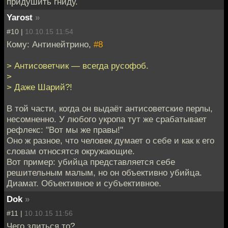
придушить гниду.
Yarost
»
#10 |
10.10.15 11:54
Кому: Антинейтрино,
#8
> Антисоветчик — всегда русофоб.
>
> Даже Шарий?!
В той части, когда он выдаёт антисоветские перлы,
несомненно. У любого укропа тут же срабатывает
рефлекс: "Вот мы же правы!"
Оно ж разное, что человек думает о себе и как к его
словам относятся окружающие.
Вот пример: убийца представляется себе
решительным малым, но он объективно убийца.
Диамат. Объективное и субъективное.
Dok
»
#11 |
10.10.15 11:56
Чего злиться то?