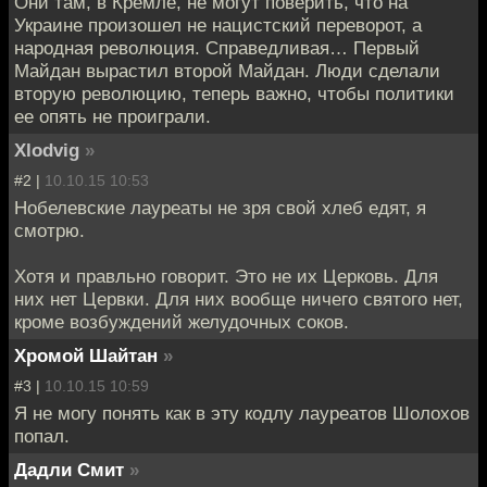
Они там, в Кремле, не могут поверить, что на
Украине произошел не нацистский переворот, а
народная революция. Справедливая… Первый
Майдан вырастил второй Майдан. Люди сделали
вторую революцию, теперь важно, чтобы политики
ее опять не проиграли.
Xlodvig
»
#2 |
10.10.15 10:53
Нобелевские лауреаты не зря свой хлеб едят, я
смотрю.
Хотя и правльно говорит. Это не их Церковь. Для
них нет Цервки. Для них вообще ничего святого нет,
кроме возбуждений желудочных соков.
Хромой Шайтан
»
#3 |
10.10.15 10:59
Я не могу понять как в эту кодлу лауреатов Шолохов
попал.
Дадли Смит
»