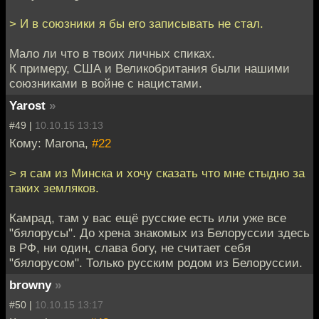
> И в союзники я бы его записывать не стал.
Мало ли что в твоих личных спиках.
К примеру, США и Великобритания были нашими
союзниками в войне с нацистами.
Yarost
»
#49 |
10.10.15 13:13
Кому: Marona,
#22
> я сам из Минска и хочу сказать что мне стыдно за
таких земляков.
Камрад, там у вас ещё русские есть или уже все
"бялорусы". До хрена знакомых из Белоруссии здесь
в РФ, ни один, слава богу, не считает себя
"бялорусом". Только русским родом из Белоруссии.
browny
»
#50 |
10.10.15 13:17