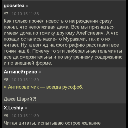
goosetea
»
#7 |
10.10.15 11:38
Как только прочёл новость о награждении сразу
понял, что неполживая дама. Все мы признаться
имеем дома по томику другому АлеГсиевич. А что
позади остались какие-то Мураками, так кто их
читает. Ну, а взгляд на фотографию расставил все
точки над ё. Почему то эти либеральные гельминты
всегда омерзительны и по внутреннему содержанию
и по внешней форме.
Антинейтрино
»
#8 |
10.10.15 11:39
> Антисоветчик — всегда русофоб.
Даже Шарий?!
X.Leshiy
»
#9 |
10.10.15 11:39
Читая цитаты, испытываю острое желание