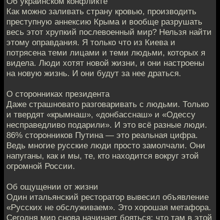
Об украинском конфликте
Как можно заливать страну кровью, производить
преступную аннексию Крыма и вообще разрушать
весь этот хрупкий послевоенный мир? Нельзя найти
этому оправдания. Я только что из Киева и
потрясена теми лицами и теми людьми, которых я
видела. Люди хотят новой жизни, и они настроены
на новую жизнь. И они будут за нее драться.
О сторонниках президента
Даже страшновато разговаривать с людьми. Только
и твердят «крымнаш», «донбасснаш» и «Одессу
несправедливо подарили». И это всё разные люди.
86% сторонников Путина — это реальная цифра.
Ведь многие русские люди просто замолчали. Они
напуганы, как и мы, те, кто находится вокруг этой
огромной России.
Об ощущении от жизни
Один итальянский ресторатор вывесил объявление
«Русских не обслуживаем». Это хорошая метафора.
Сегодня мир снова начинает бояться: что там в этой