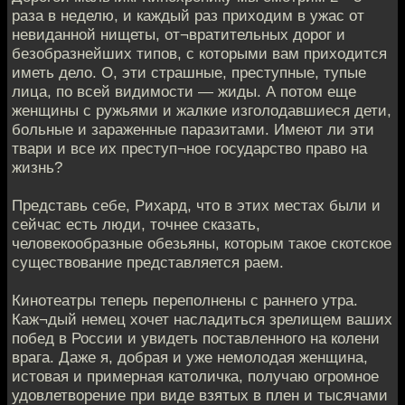
раза в неделю, и каждый раз приходим в ужас от
невиданной нищеты, от¬вратительных дорог и
безобразнейших типов, с которыми вам приходится
иметь дело. О, эти страшные, преступные, тупые
лица, по всей видимости — жиды. А потом еще
женщины с ружьями и жалкие изголодавшиеся дети,
больные и зараженные паразитами. Имеют ли эти
твари и все их преступ¬ное государство право на
жизнь?
Представь себе, Рихард, что в этих местах были и
сейчас есть люди, точнее сказать,
человекообразные обезьяны, которым такое скотское
существование представляется раем.
Кинотеатры теперь переполнены с раннего утра.
Каж¬дый немец хочет насладиться зрелищем ваших
побед в России и увидеть поставленного на колени
врага. Даже я, добрая и уже немолодая женщина,
истовая и примерная католичка, получаю огромное
удовлетворение при виде взятых в плен и тысячами