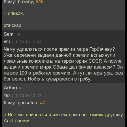
Кому: browny,
#48
> спиках.
списках
Sem_
»
#51 |
10.10.15 13:22
Чему удивляться после премии мира Горбачеву?
Уже к времени выдачи данной премии вспыхнули
локальные конфликты на территории СССР. А после
выдачи премии мира Обаме да причем авансом? Он
на все 100 отработал премию. А тут литература, сам
бог велел. Нобель кувыркается в гробу.
Arkan
»
#52 |
10.10.15 13:22
Кому: goosetea,
#7
> Все мы признаться имеем дома по томику другому
АлеГсиевич.