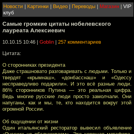
Новости
|
Картинки
|
Видео
|
Переводы
|
Магазин
|
VIP
клуб
Самые громкие цитаты нобелевского
лауреата Алексиевич
10.10.15 10:46
|
Goblin
|
257 комментариев
Цитата:
О сторонниках президента
Даже страшновато разговаривать с людьми. Только и
твердят «крымнаш», «донбасснаш» и «Одессу
несправедливо подарили». И это всё разные люди.
86% сторонников Путина — это реальная цифра.
Ведь многие русские люди просто замолчали. Они
напуганы, как и мы, те, кто находится вокруг этой
огромной России.
Об ощущении от жизни
Один итальянский ресторатор вывесил объявление
«Русских не обслуживаем». Это хорошая метафора.