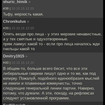
shuric_himik
»
#38 |
10.10.15 12:20
Тьфу, мерзость какая.
Chronikulus
»
#39 |
10.10.15 12:20
Опять везде про лица - у этих мерзкие ненавистные,
а у тех светлые и одухотворенные.
прям лакмус какой то - если про лица началось жди
гнильцы какой то
Dmitry1915
»
#40 |
10.10.15 12:20
В общем-то, больше всего бесит, что все эти
либеральные гаврики пишут одно и то же, как под
копирку. Пожалуй, подобного единообразия мыслей
не имели и пламенные коммунисты, точно
следующие генеральной линии партии. Наверно,
потому, что думали. А эти, походу, на рефлексах
следуют установленной программе.