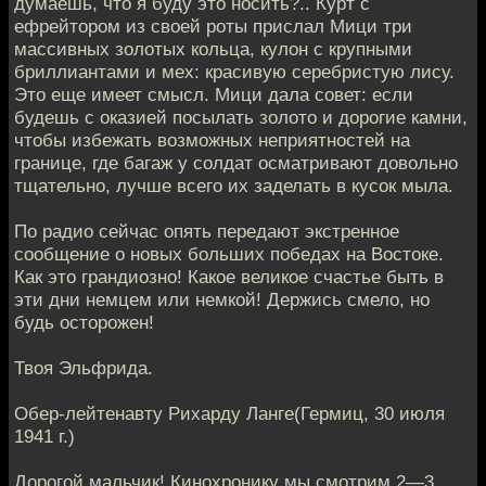
думаешь, что я буду это носить?.. Курт с
ефрейтором из своей роты прислал Мици три
массивных золотых кольца, кулон с крупными
бриллиантами и мех: красивую серебристую лису.
Это еще имеет смысл. Мици дала совет: если
будешь с оказией посылать золото и дорогие камни,
чтобы избежать возможных неприятностей на
границе, где багаж у солдат осматривают довольно
тщательно, лучше всего их заделать в кусок мыла.
По радио сейчас опять передают экстренное
сообщение о новых больших победах на Востоке.
Как это грандиозно! Какое великое счастье быть в
эти дни немцем или немкой! Держись смело, но
будь осторожен!
Твоя Эльфрида.
Обер-лейтенавту Рихарду Ланге(Гермиц, 30 июля
1941 г.)
Дорогой мальчик! Кинохронику мы смотрим 2—3