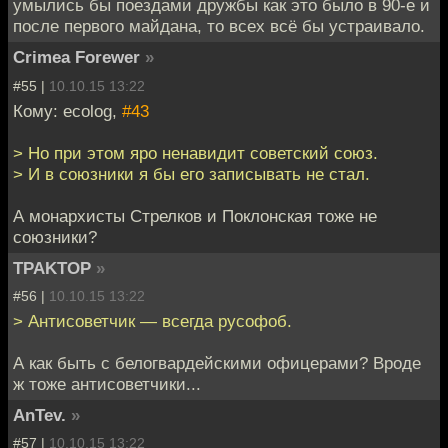
умылись бы поездами дружбы как это было в 90-е и
после первого майдана, то всех всё бы устраивало.
Crimea Forewer
»
#55 |
10.10.15 13:22
Кому: ecolog,
#43
> Но при этом яро ненавидит советский союз.
> И в союзники я бы его записывать не стал.
А монархисты Стрелков и Поклонская тоже не
союзники?
TPAKTOP
»
#56 |
10.10.15 13:22
> Антисоветчик — всегда русофоб.
А как быть с белогвардейскими офицерами? Вроде
ж тоже антисоветчики...
AnTev.
»
#57 |
10.10.15 13:22