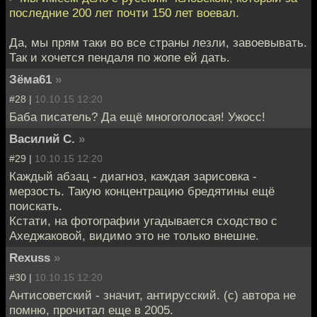
последние 200 лет почти 150 лет воевал.
Да, мы прям таки во все страны лезли, завоевывать.
Так и хочется пендаля по жопе ей дать.
Зёма61
»
#28 |
10.10.15 12:20
Баба писатель? Да ещё многоголосая! Ужосс!
Василий С.
»
#29 |
10.10.15 12:20
Каждый абзац - диагноз, каждая зарисовка -
мерзость. Такую концентрацию бредятины ещё
поискать.
Кстати, на фотографии угадывается сходство с
Ахеджаковой, видимо это не только внешне.
Rexuss
»
#30 |
10.10.15 12:20
Антисоветский - значит, антирусский. (с) автора не
помню, прочитал еще в 2005.