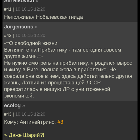
SerNikovich
»
#41 |
10.10.15 12:20
Неполживая Нобелевская гнида
Jorgensons
»
#42 |
10.10.15 12:20
-=О свободной жизни
Взгляните на Прибалтику - там сегодня совсем
другая жизнь.=-
Не нужно смотреть на прибалтику, я родился вырос
и живу в Риге, полная жопа в прибалтике. Не
соврала она кое в чем, здесь действительно другая
жизнь, Латвия из процветающей ЛССР
превратилась в нищую ЛР с уничтоженной
экономикой.
ecolog
»
#43 |
10.10.15 12:20
Кому: Антинейтрино,
#8
> Даже Шарий?!