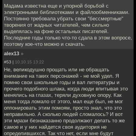
Мадама известна еще и упорной борьбой с
электронными библиотеками и файлообменниками.
Постоянно требовала убрать свои "бессмертные"
творения от жадных читателей, чем сильно
выделялась на фоне остальных писателей.
Последние годы только что-то сдала в этом вопросе,
поэтому кое-что можно и скачать.
alex13
»
#53 |
10.10.15 13:22
Не, великодушно прощать или не обращать
внимание на таких персонажей - не мой удел. Я
помню свои школьные годы и вал литературы и
прочего подобного шлака, когда люди впитывая это
менялись на глазах, теряли духовную опору. Как
меня тогда ломало от этого, мал еще был, не мог
оппонировать этим помоям, просто знал, что это
неправильно. А сколько людей сломалось? И вот
эти мрази безнаказанно продолжают делать то же
самое и у них найдется своя аудитория не
определившихся. Так что нет, если мне будут