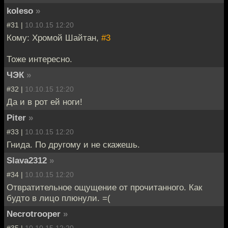
koleso
»
#31 |
10.10.15 12:20
Кому: Хромой Шайтан,
#3
Тоже интересно.
ЧЭК
»
#32 |
10.10.15 12:20
Да и в рот ей ноги!
Piter
»
#33 |
10.10.15 12:20
Гнида. По другому и не скажешь.
Slava2312
»
#34 |
10.10.15 12:20
Отвратительное ощущение от прочитанного. Как
будто в лицо плюнули. =(
Necrotrooper
»