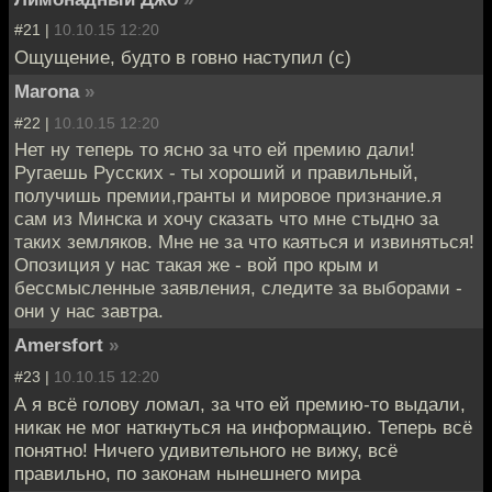
#21 |
10.10.15 12:20
Ощущение, будто в говно наступил (с)
Marona
»
#22 |
10.10.15 12:20
Нет ну теперь то ясно за что ей премию дали!
Ругаешь Русских - ты хороший и правильный,
получишь премии,гранты и мировое признание.я
сам из Минска и хочу сказать что мне стыдно за
таких земляков. Мне не за что каяться и извиняться!
Опозиция у нас такая же - вой про крым и
бессмысленные заявления, следите за выборами -
они у нас завтра.
Amersfort
»
#23 |
10.10.15 12:20
А я всё голову ломал, за что ей премию-то выдали,
никак не мог наткнуться на информацию. Теперь всё
понятно! Ничего удивительного не вижу, всё
правильно, по законам нынешнего мира