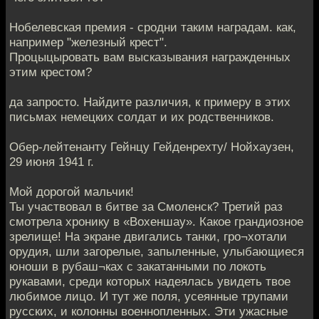
Нобелевская премия - сродни таким наградам. как,
например "железный крест".
Процыцыровать вам высказывания награжденных
этим крестом?
да запросто. Найдите различия, к примеру в этих
письмах немецких солдат и их родственников.
Обер-лейтенанту Гейнцу Гейденрехту/ Нойхаузен,
29 июня 1941 г.
Мой дорогой мальчик!
Ты участвовал в битве за Смоленск? Третий раз
смотрела хронику в «Вохеншау». Какое грандиозное
зрелище! На экране двигались танки, гро¬хотали
орудия, шли загорелые, запыленные, улыбающиеся
юноши в рубаш¬ках с закатанными по локоть
рукавами, среди которых надеялась увидеть твое
любимое лицо. И тут же поля, усеянные трупами
русских, и колонны военнопленных. Эти ужасные