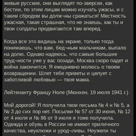
живые русские, они выглядят по-зверски, как
бестии, по этим лицам можно изучать ужасы, и с
таким сбродом вы долж¬ны сражаться! Местность
ужасная, такая страшная, что не знаешь, как ты и
твои солдаты продвигаются там вперед.
Когда все это видишь на экране, только тогда
понимаешь, что вам, бед¬ным мальчикам, выпало
на долю. Однако надеюсь, что самые большие
труд¬ности уже у вас позади, Москва скоро падет и
война закончится. Я ежедневно молюсь о твоем
возвращении. Шлет тебе приветы и целует с
заботливой любовью — твоя мама.
Лейтенанту Францу Ноле (Мюнхен, 19 июля 1941 г.)
Мой дорогой! Я получила твои письма № 4 н № 5, а
№ 3 до сих пор нет. Посылки № 57 от 30 июня, № 12
от 4 июля и № 86 от 9 июля я тоже получила.
Одежда и обувь в России не имеют приличного
качества, неуклюжи и урод¬ливы. Неужели ты