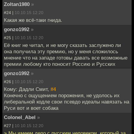
Zoltan1980
»
#24 |
10.10.15 12:20
Какая же всё-таки гнида.
gonzo1992
»
#25 |
10.10.15 12:20
Её книг не читал, и не могу сказать заслужено ли
она получила эту премию, но у меня сложилось
мнение что на западе готовы давать все возможные
премии любому кто поносит Россию и Русских
gonzo1992
»
#26 |
10.10.15 12:20
Кому: Дадли Смит,
#4
Конечно с ощущением порожения, не удолось их
либеральной кодле свои псевдо идеалы навязать на
Руси вот и воет собака
Colonel_Abel
»
#27 |
10.10.15 12:20
> Мы имеем дело с русским человеком, который за