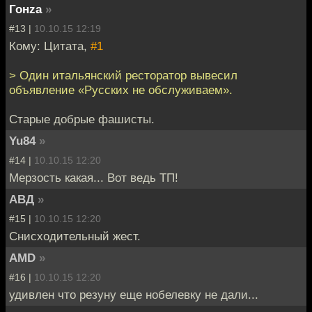
Гонzа
»
#13 |
10.10.15 12:19
Кому: Цитата,
#1
> Один итальянский ресторатор вывесил
объявление «Русских не обслуживаем».
Старые добрые фашисты.
Yu84
»
#14 |
10.10.15 12:20
Мерзость какая... Вот ведь ТП!
АВД
»
#15 |
10.10.15 12:20
Снисходительный жест.
AMD
»
#16 |
10.10.15 12:20
удивлен что резуну еще нобелевку не дали...