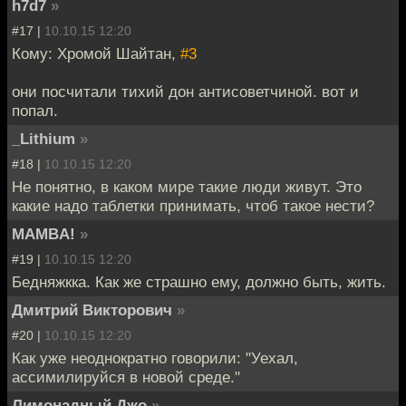
h7d7
»
#17 |
10.10.15 12:20
Кому: Хромой Шайтан,
#3
они посчитали тихий дон антисоветчиной. вот и
попал.
_Lithium
»
#18 |
10.10.15 12:20
Не понятно, в каком мире такие люди живут. Это
какие надо таблетки принимать, чтоб такое нести?
MAMBA!
»
#19 |
10.10.15 12:20
Бедняжкка. Как же страшно ему, должно быть, жить.
Дмитрий Викторович
»
#20 |
10.10.15 12:20
Как уже неоднократно говорили: "Уехал,
ассимилируйся в новой среде."
Лимонадный Джо
»