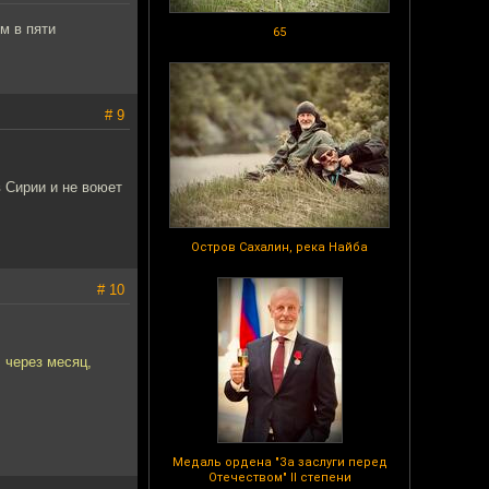
м в пяти
65
# 9
 Сирии и не воюет
Остров Сахалин, река Найба
# 10
, через месяц,
Медаль ордена "За заслуги перед
Отечеством" II степени