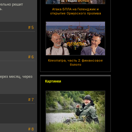
тельно решит
ь.
Атака БПЛА на Геленджик и
открытие Ормузского пролива
# 5
# 6
Клеопатра, часть 2: финансовое
болото
через месяц, через
Картинки
# 7
# 8