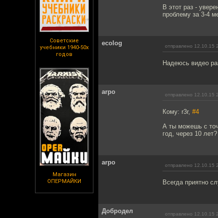
В этот раз - увер
проблему за 3-4 м
Советские
ecolog
отправлено 12.10.15 
учебники 1940-50х
годов
Надеюсь видео ра
arpo
отправлено 12.10.15 
Кому: r3r,
#4
А ты можешь с точ
год, через 10 лет?
arpo
отправлено 12.10.15 
Магазин
ОПЕРМАЙКИ
Всегда приятно сл
Добродел
отправлено 12.10.15 