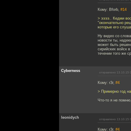
Кому: Bforb,
#14
> ээээ.. Кедми воо
"окончательно реш
которые его слуша
Ну видео со слова
новости ты, надею
может быть решена
сирийских войск в
течении того же ср
Cyberness
отправлено 13.10.15 
Кому: r3r,
#4
> Примерно год на
Что-то я не помню
leonidych
отправлено 13.10.15 
Кому: r3r,
#4