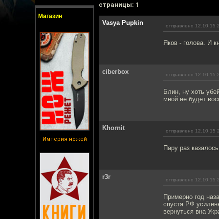
cтраницы: 1
Магазин
Vasya Pupkin
отправлено 12.10.15 
Яков - голова. И 
ciberbox
отправлено 12.10.15 
Блин, ну хоть убе
мной не будет вос
Khornit
отправлено 12.10.15 
Империя ножей
Пару раз казалось
r3r
отправлено 12.10.15 
Примерно год наза
спустя РФ усилен
вернуться вна Укр