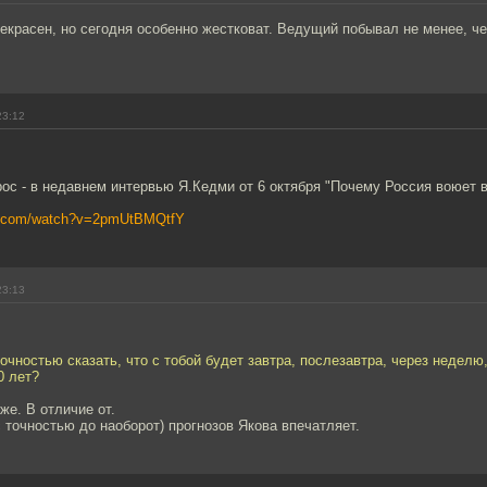
рекрасен, но сегодня особенно жестковат. Ведущий побывал не менее, че
23:12
ос - в недавнем интервью Я.Кедми от 6 октября "Почему Россия воюет в
be.com/watch?v=2pmUtBMQtfY
23:13
очностью сказать, что с тобой будет завтра, послезавтра, через неделю
0 лет?
же. В отличие от.
 точностью до наоборот) прогнозов Якова впечатляет.