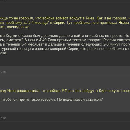
бще то не говорил, что войска вот-вот войдут в Киев. Как и не говорил, 
ит проблему за 3-4 месяца" в Сирии. Тут проблема не в прогнозах Якова
ют, очевидно же.
ми Кедми о Киеве был довольно давно и найти его сейчас не просто. Но
сь, смотрел? В нем с 4:40 Яков прямым текстом говорит "Россия считает
 в течении 3-4 месяцев" и дальше в течении следующих 2-3 минут прог
 турецкой границе и занятие северной Сирии, что решит все проблемы с 
ока.
00:01
зад Яков рассказывал, что войска РФ вот вот войдут в Киев и хунте оче
, чтобы он где-то такое говорил. Не поделишься ссылкой?
00:03