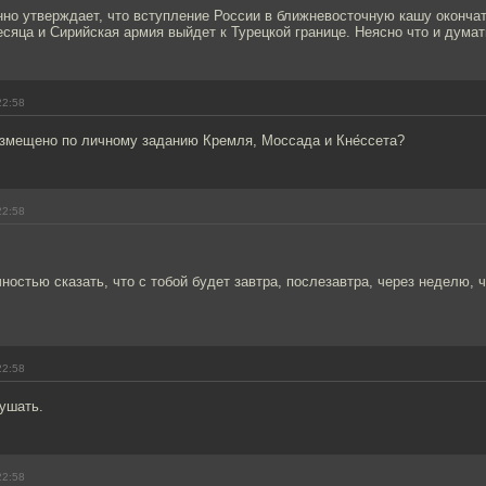
енно утверждает, что вступление России в ближневосточную кашу оконча
есяца и Сирийская армия выйдет к Турецкой границе. Неясно что и думат
22:58
змещено по личному заданию Кремля, Моссада и Кне́ссета?
22:58
ностью сказать, что с тобой будет завтра, послезавтра, через неделю, 
22:58
ушать.
22:58