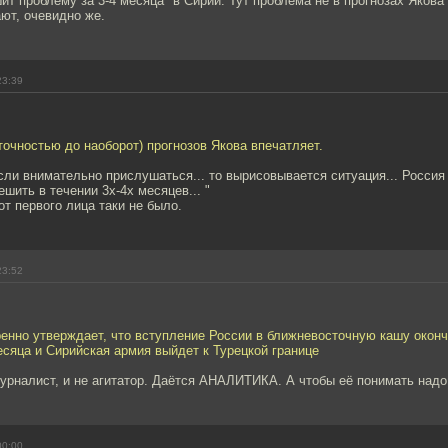
ит проблему за 3-4 месяца" в Сирии. Тут проблема не в прогнозах Якова
ют, очевидно же.
23:39
точностью до наоборот) прогнозов Якова впечатляет.
.если внимательно прислушаться... то вырисовывается ситуация... Россия 
шить в течении 3х-4х месяцев... "
от первого лица таки не было.
23:52
еренно утверждает, что вступление России в ближневосточную кашу окон
есяца и Сирийская армия выйдет к Турецкой границе
урналист, и не агитатор. Даётся АНАЛИТИКА. А чтобы её понимать надо
00:00