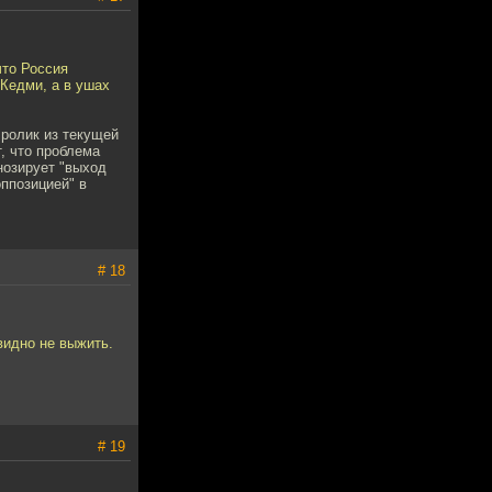
что Россия
 Кедми, а в ушах
 ролик из текущей
, что проблема
нозирует "выход
оппозицией" в
# 18
видно не выжить.
# 19