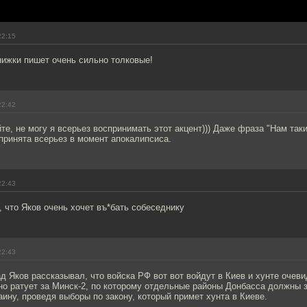
22:15
книжки пишет очень сильно толковые!
22:42
йте, не могу я всерьез воспринимать этот акцент))) Даже фраза "Нам так
принята всерьез в момент апокалипсиса.
22:43
, что Яков очень хочет въ*бать собеседнику
22:43
д Яков рассказывал, что войска РФ вот вот войдут в Киев и хунте очеви
но ратует за Минск-2, по которому отдельные районы Донбасса должны 
аину, проведя выборы по закону, который примет хунта в Киеве.