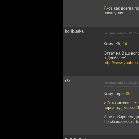
Яков как всегда п
нокдаунах.
kolibuska
отправлено 12.10.15 
Кому: r3r,
#4
Ответ на Ваш вопр
в Донбассе":
http://www.youtu
r3r
отправлено 12.10.15 
Кому: arpo,
#6
> А ты можешь с т
через год, через 1
И не собирался да
Но сбываемость (с