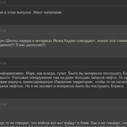
23:24
ре в этом выпуске. Жжот напалмом.
23:34
ео Школы лидера и интервью Якова Кедми совпадают, значит всё снима
ремля!!! Я вас раскусил!!!
23:34
 информативен. Марк, как всегда, тупит. Было бы интересно послушать 
высот. Учитывая обнаружение там на днях больших запасов нефти. По 
ирии вернуть аннексированную Израилем территорию, чтобы те не нача
ынок нефтью. Но я не эксперт и интересно было бы послушать Бориса.
23:35
е то не говорил, что войска вот-вот войдут в Киев. Как и не говорил, чт