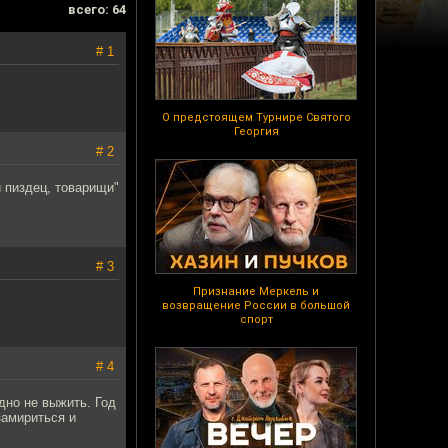
всего: 64
# 1
О предстоящем Турнире Святого
Георгия
# 2
и пиздец, товарищи"
# 3
Признание Меркель и
возвращение России в большой
спорт
# 4
дно не выжить. Год
замириться и