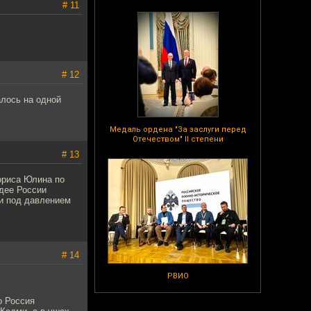
# 11
# 12
лось на одной
Медаль ордена "За заслуги перед
Отечеством" II степени
# 13
Бориса Юлина по
идее России
ли под давлением
# 14
РВИО
о Россия