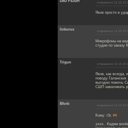
DeD Pa3uH
отправлено 12.10.15 
Яков просто в уда
linkorus
отправлено 12.10.15 
Микрофоны на вид
студии по заказу К
Trigun
отправлено 12.10.15 
Яков, как всегда,
поводу Галанских 
выгодно помочь С
СШП заваливать р
Bforb
отправлено 12.10.15 
Кому: r3r,
#4
ээээ.. Кедми вообщ