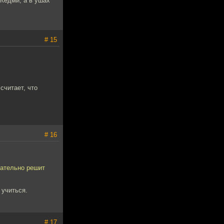
 Кедми, а в ушах
# 15
считает, что
# 16
чательно решит
 учиться.
# 17