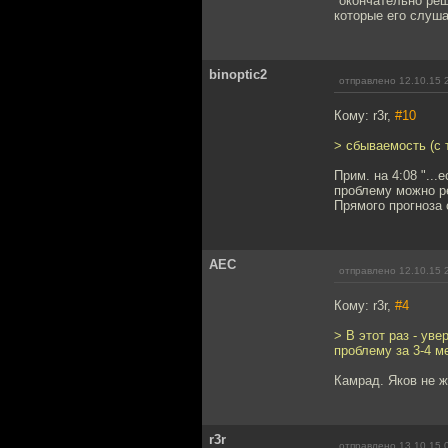
"окончательно реш
которые его слуша
binoptic2
отправлено 12.10.15 
Кому: r3r,
#10
> сбываемость (с 
Прим. на 4:08 "..
проблему можно ре
Прямого прогноза 
АЕС
отправлено 12.10.15 
Кому: r3r,
#4
> В этот раз - ув
проблему за 3-4 м
Камрад. Яков не ж
r3r
отправлено 13.10.15 