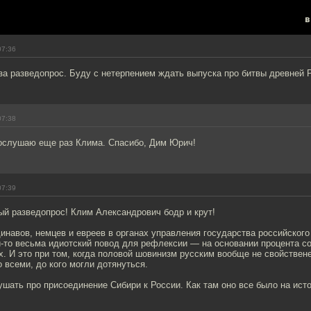
в
07:36
а разведопрос. Буду с нетерпением ждать выпуска про битвы древней 
07:38
ослушаю еще раз Клима. Спасибо, Дим Юрич!
07:39
ый разведопрос! Клим Александрович бодр и крут!
инавов, немцев и евреев в органах управления государства российского
й-то весьма идиотский повод для рефлексии — на основании процента с
х. И это при том, когда половой шовинизм русским вообще не свойстве
 всеми, до кого могли дотянуться.
шать про присоединение Сибири к России. Как там оно все было на исто