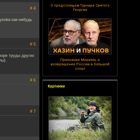
О предстоящем Турнире Святого
# 4
Георгия
кова как-нибудь
# 5
воре труды других
пы).
Признание Меркель и
возвращение России в большой
спорт
# 6
Картинки
# 7