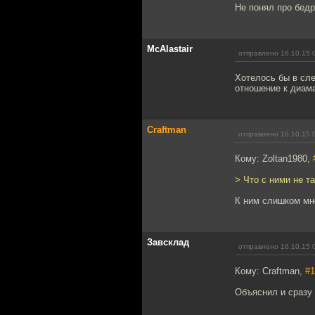
Не понял про бед
McAlastair
отправлено 16.10.15 
Хотелось бы в сл
отношение к диама
Craftman
отправлено 16.10.15 
Кому: Zoltan1980,
> Что с ними не т
К ним слишком мн
Завсклад
отправлено 16.10.15 
Кому: Craftman,
#1
Объяснил и сразу 