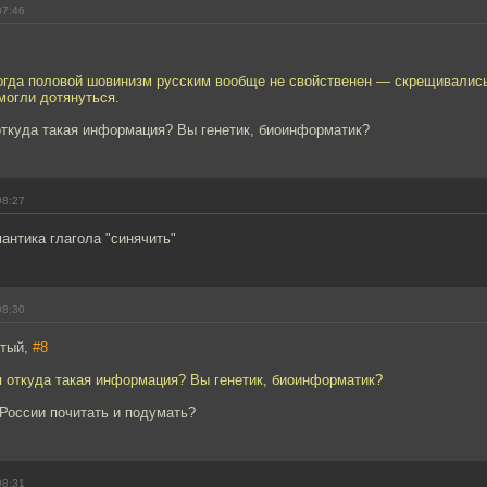
07:46
 когда половой шовинизм русским вообще не свойственен — скрещивалис
 могли дотянуться.
ткуда такая информация? Вы генетик, биоинформатик?
08:27
антика глагола "синячить"
08:30
стый,
#8
 откуда такая информация? Вы генетик, биоинформатик?
России почитать и подумать?
08:31