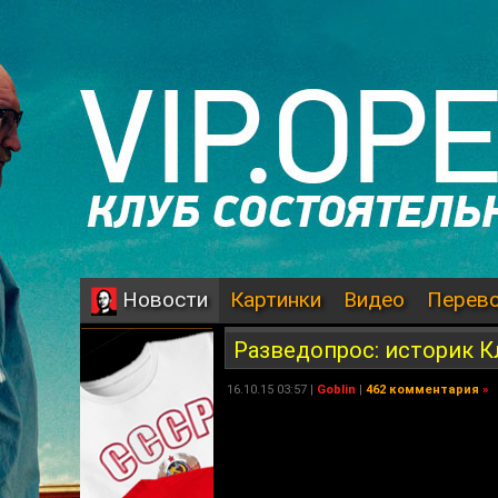
Картинки
Видео
Перев
Новости
Разведопрос: историк К
16.10.15 03:57 |
Goblin
|
462 комментария
»