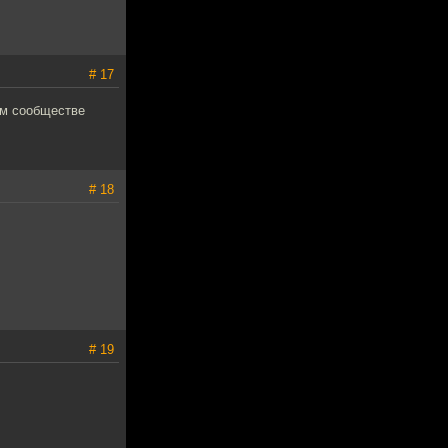
# 17
ом сообществе
# 18
# 19