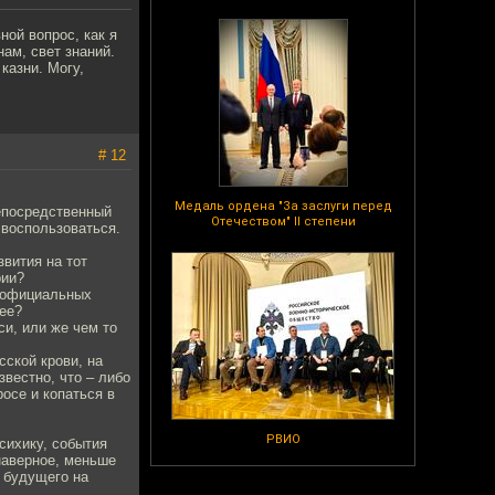
ной вопрос, как я
ам, свет знаний.
 казни. Могу,
# 12
Медаль ордена "За заслуги перед
епосредственный
Отечеством" II степени
 воспользоваться.
звития на тот
рии?
в официальных
нее?
си, или же чем то
сской крови, на
звестно, что – либо
осе и копаться в
РВИО
сихику, события
наверное, меньше
о будущего на