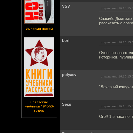
VSV
отправлено 16.10.15 
Спасибо Дмитрию 
рассказать о совр
Империя ножей
Lorf
отправлено 16.10.15 
Очень познаватель
историков, публиц
polyaev
отправлено 16.10.15 
"Вечерний излучат
Советские
Serж
учебники 1940-50х
отправлено 16.10.15 
годов
Ого!! 1,5 часа поч