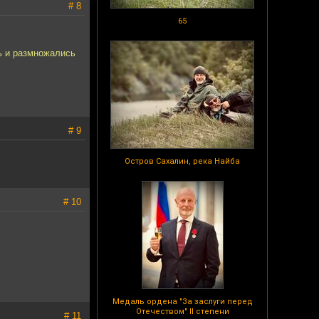
# 8
65
ь и размножались
# 9
Остров Сахалин, река Найба
# 10
Медаль ордена "За заслуги перед
Отечеством" II степени
# 11