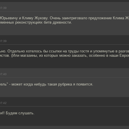
07:39
Юрьевичу и Климу Жукову. Очень заинтриговало предложение Клима Жу
еменных реконструкциях битв древности.
07:39
но. Отдельно хотелось бы ссылки на труды гостя и упомянутые в разго
истов. (Или магазины, из которых можно заказать, особенно в наши Евро
07:40
ель" - может когда нибудь такая рубрика я появится.
07:42
ти!! Будем слушать.