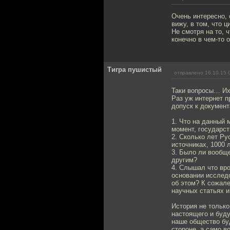
Очень интересно, 
вижу, в том, что 
Не смотря на то, ч
конечно в чем-то 
Тигра пушистый
отправлено 16.10.15 
Таки вопросы… Их
Раз уж интернет 
допуск к докумен
1. Что на данный 
момент, государст
2. Сколько лет Р
источниках, 1000 
3. Было ли вообще
другим?
4. Слышал что вро
основании исследо
об этом? К сожале
научных статьях и
История не только
настоящего и буд
наше общество буд
стороне, а само в