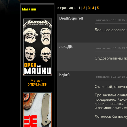
cтраницы: 1 |
2
|
3
|
4
|
5
Магазин
DeathSquirell
отправлено 16.10.15 
Большое спасибо з
лёхаДВ
отправлено 16.10.15 
С удовольтвием п
bqbr0
отправлено 16.10.15 
Магазин
ОПЕРМАЙКИ
Отличный, отличн
Про засилье сканд
порадовало. Како
крови в правителя
и размножались со
Хотелось бы послу