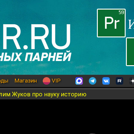
оды
Магазин
VIP
лим Жуков про науку историю