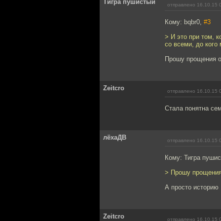
Тигра пушистый
отправлено 16.10.15 
Кому: bqbr0,
#3
> И это при том,
со всеми, до кого
Прошу прощения о
Zeitcro
отправлено 16.10.15 
Стала понятна сем
лёхаДВ
отправлено 16.10.15 
Кому: Тигра пуши
> Прошу прощения
А просто историю 
Zeitcro
отправлено 16.10.15 