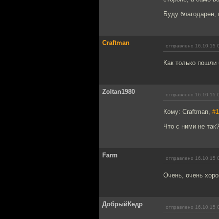
Буду благодарен, 
Craftman
отправлено 16.10.15 
Как только пошли
Zoltan1980
отправлено 16.10.15 
Кому: Craftman,
#1
Что с ними не так
Farm
отправлено 16.10.15 
Очень, очень хоро
ДобрыйКедр
отправлено 16.10.15 