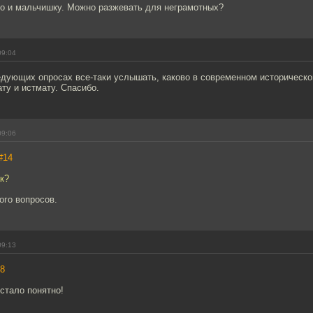
ро и мальчишку. Можно разжевать для неграмотных?
09:04
едующих опросах все-таки услышать, каково в современном историческ
ту и истмату. Спасибо.
09:06
#14
ак?
ого вопросов.
09:13
8
стало понятно!