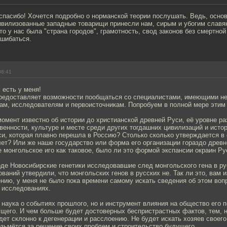
спасибо! Хочется подробно о норманской теории послушать. Ведь, основ
цивилизованные западные товарищи принесли нам, сирым и убогим славян
то у нас была "страна городов", грамотность, свод законов без смертной
ошибаться.
08:41
 есть у меня!
предоставляет возможности пообщаться со специалистами, имеющими н
там, исследователям и первоисточникам. Попробуем в полной мере этим
момент известно об истории до христианской древней Руси, её уровне ра
венности, культуре и месте среди других тогдашних цивилизаций и исто
уси, которая плавно перешла в Россию? Столько сколько утверждается 
лет? Или же наше государство или форма его организации гораздо древ
 монгольское иго как таковое, было ли это формой экспансии окраин Ру
де Новосибирские генетики исследовавшие след монгольского гена в ру
ваний утвердили, что монгольских генов в русских не. Так ли это, вам и
нию, у меня не было пока времени самому искать сведения об этом вопр
 исследованиях.
 наука о событиях прошлого, но и инструмент влияния на общество его п
ущего. И чем больше будет достоверных беспристрастных фактов, тем, 
ет склонно к дегенерации и расслоению. Не будет искать хозяев своег
озьмётся за решение своих проблем и строительство будущего.