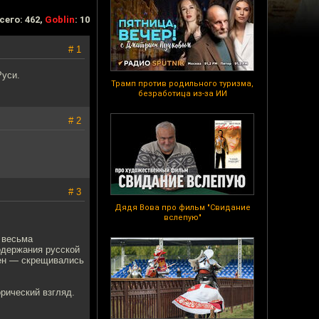
сего: 462,
Goblin
: 10
# 1
Руси.
Трамп против родильного туризма,
безработица из-за ИИ
# 2
# 3
Дядя Вова про фильм "Свидание
вслепую"
 весьма
одержания русской
нен — скрещивались
рический взгляд.