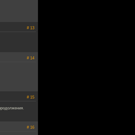
# 13
# 14
# 15
 продолжения.
# 16