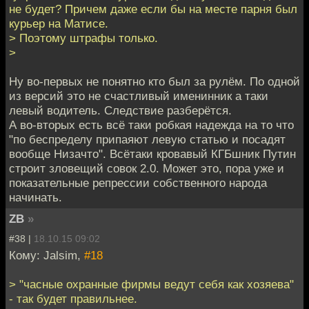
не будет? Причем даже если бы на месте парня был
курьер на Матисе.
> Поэтому штрафы только.
>
Ну во-первых не понятно кто был за рулём. По одной
из версий это не счастливый именинник а таки
левый водитель. Следствие разберётся.
А во-вторых есть всё таки робкая надежда на то что
"по беспределу припаяют левую статью и посадят
вообще Низачто". Всётаки кровавый КГБшник Путин
строит зловещий совок 2.0. Может это, пора уже и
показательные репрессии собственного народа
начинать.
ZB
»
#38 |
18.10.15 09:02
Кому: Jalsim,
#18
> "часные охранные фирмы ведут себя как хозяева"
- так будет правильнее.