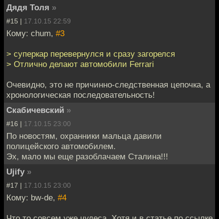
Дядя Толя
»
#15 |
17.10.15 22:59
Кому: chum,
#3
> суперкар перевернулся и сразу загорелся
> Отлично делают автомобили Ferrari
Очевидно, это не причинно-следственная цепочка, а
хронологическая последовательность!
Скабичевский
»
#16 |
17.10.15 23:00
По новостям, охранники мальца давили
полицейского автомобилем.
Эх, мало мы еще разоблачаем Сталина!!!
Ujify
»
#17 |
17.10.15 23:00
Кому: bw-de,
#4
Что то совсем уже чудеса. Хотя и в статье по ссылке