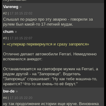
Vareneg
»
#2 |
17.10.15 22:02
Слышал по радио про эту аварию - говорили за
рулем был какой-то 17-летний мудак.
chum
»
#3 |
17.10.15 22:07
> «суперкар перевернулся и сразу загорелся»
Отлично делают автомобили Ferrari. Немедленно
вспомнился анекдот:
Останавливается на светофоре мужик на Ferrari, а
рядом другой - на "Запорожце". Водитель
"Запорожца" спрашивает: "Ну как тебе машина-то,
нравится? Что-то не очень-то её берут."
bw-de
»
#4 |
17.10.15 22:20
ну так продолжение истории еще круче. Виновника