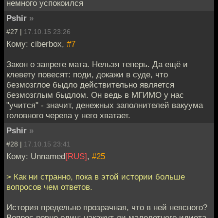
немного успокоился
Pshir
»
#27 |
17.10.15 23:26
Кому: ciberbox,
#7
Закон о запрете мата. Нельзя теперь. Да ещё и
клевету повесят: поди, докажи в суде, что
безмозглое быдло действительно является
безмозглым быдлом. Он ведь в МГИМО у нас
"учится" - значит, денежных заполнителей вакуума
головного черепа у него хватает.
Pshir
»
#28 |
17.10.15 23:41
Кому: Unnamed
[RUS]
,
#25
> Как ни странно, пока в этой истории больше
вопросов чем ответов.
История предельно прозрачная, что в ней неясного?
Вопрос ровно один: накажут ли малолетнего идиота