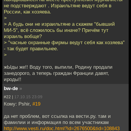
не подстверждают . Израильтяне ведут себя в
России, как хозяева.
>
> А будь они не израильтяне а скажем "бывший
МИ-5", всё сложилось бы иначе? Причём тут
израиль вобще?
> "часные охранные фирмы ведут себя как хозяева"
- так будет правильнее.
>
жЫды же!! Воду того, выпили, Родину продали
занедорого, а теперь граждан Франции давят,
ироды!!
bw-de
»
#22 |
17.10.15 23:09
Кому: Pshir,
#19
да нет проблем, вот ссылка на вести.ру. там и
фамилии и информация по всем участникам
http://www.vesti.ru/doc.html?id=2676500&tid=108843