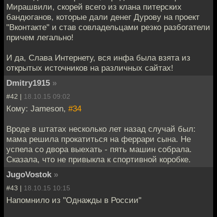
Мирашвили, скорей всего из клана питерских
бандюганов, которые дали денег Дурову на проект
"Вконтакте" и став совладельцами резко разбогатели
причем легально!
И да, Слава Интернету, вся инфа была взята из
открытых источников на различных сайтах!
Dmitry1915
»
#42 |
18.10.15 09:02
Кому: Jameson,
#34
Вроде в штатах несколько лет назад случай был:
мама решила прокатиться на феррари сына. Не
успела со двора выехать - пять машин собрала.
Сказала, что не привыкла к спортивной коробке.
JugoVostok
»
#43 |
18.10.15 10:15
Напомнило из "Однажды в России"