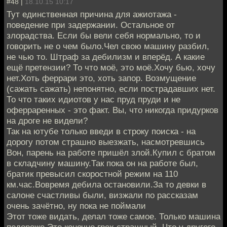
#48 |
18.10.15 10:17
Тут единственная причина для ажиотажа -
поведение при задержании. Остальное от
злорадства. Если бы вели себя нормально, то и
говорить не о чем было.Чел свою машину разбил,
не чью то. Штраф за дебилизм и вперёд. А какие
ещё претензии? То что моё, это моё.Хочу бью, хочу
нет.Хоть феррари это, хоть запор. Возмущение
(сажать сажать) непонятно, если пострадавших нет.
То что таких идиотов у нас пруд пруди и не
оферраренных - это факт. Вы, что никогда придурков
на дроге не видели?
Так на ютубе только введи в строку поиска - на
дорогу потом страшно выезжать, насмотревшись
Вон, парень на работе пришёл злой.Купил с братом
в складчину машину.Так пока он на работе был,
братик превысил скоростной режим на 110
км.час.Вовремя дебила остановили.За то девки в
салоне счастливы были, визжали по рассказам
очень зачётно, ну пока не поймали
Этот тоже видать, делал тоже самое. Только машина