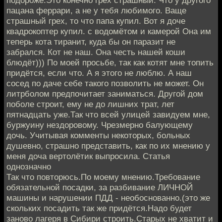
подороже.Это конечно грех страшный. Что у другого
пацана феррари, а не у тебя любимого. Ваще
страшный грех, то что папа купил. Вот я доче
квадрокоптер купил. с водомётом и камерой Она им
теперь кота тиранит, куда бы он паразит не
забрался. Кот не наш. Она честь нашей коши
блюдёт))) По моей просьбе, так как котят мне топить
придётся, если что. А я этого не люблю. А наш
сосед по даче себе такого позволить не может. Он
литрболом предпочитает заниматься. Другой дом
поболе строит, ему не до лишних трат, лет
пятнадцать уже.Так что всей улицей завидуем мне,
буржуину нездоровому. Чрезмерно балующему
дочь. Учитывая комменты некоторых, больных
душевно, страшно представить, как по их мнению у
меня доча вертолётик выпросила. Статья
однозначно
Так что повторюсь.По моему мнению.Требование
обязательной посадки, за разбивание ЛИЧНОЙ
машины и нарушении ПДД - необоснованно.(это же
скольких посадить так же придётся.Надо будет
заново лагеря в Сибири строить.Старых не хватит и