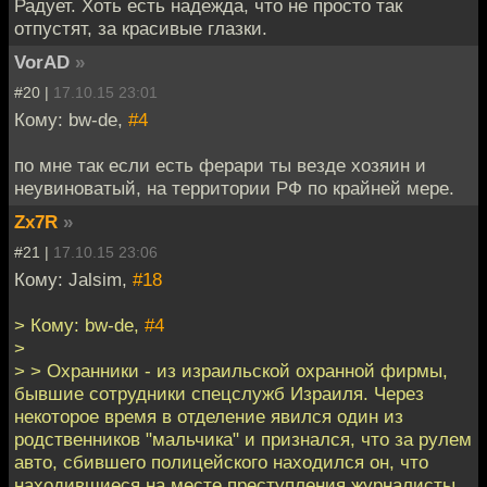
Радует. Хоть есть надежда, что не просто так
отпустят, за красивые глазки.
VorAD
»
#20 |
17.10.15 23:01
Кому: bw-de,
#4
по мне так если есть ферари ты везде хозяин и
неувиноватый, на территории РФ по крайней мере.
Zx7R
»
#21 |
17.10.15 23:06
Кому: Jalsim,
#18
> Кому: bw-de,
#4
>
> > Охранники - из израильской охранной фирмы,
бывшие сотрудники спецслужб Израиля. Через
некоторое время в отделение явился один из
родственников "мальчика" и признался, что за рулем
авто, сбившего полицейского находился он, что
находившиеся на месте преступления журналисты