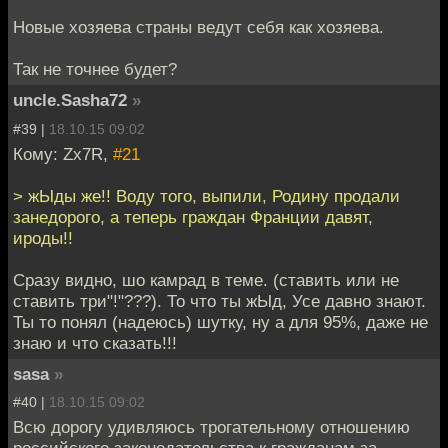
Новые хозяева страны ведут себя как хозяева.
Так не точнее будет?
uncle.Sasha72
»
#39 |
18.10.15 09:02
Кому: Zx7R,
#21
> жЫды же!! Воду того, выпили, Родину продали
занедорого, а теперь граждан Франции давят,
ироды!!
Сразу видно, шо камрад в теме. (ставить или не
ставить три"!"???). То что ты жЫд, Усе давно знают.
Ты то понял (надеюсь) шутку, ну а для 95%, даже не
знаю и что сказать!!!
sasa
»
#40 |
18.10.15 09:02
Всю дорогу удивляюсь трогательному отношению
российского законодательства к гражданам за