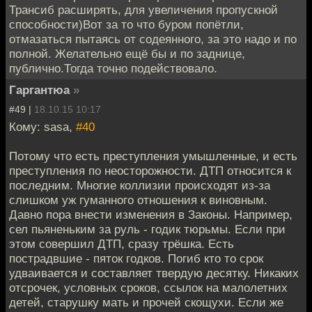
Трансиб расширять, для увеличения пропускной
способности)Вот за то что буром попётли,
отмазаться пытаясь от содеянного, за это надо и по
полной. Желательно ещё бы и по заднице,
публично.Тогда точно подействовало.
Гаргантюа
»
#49 |
18.10.15 10:17
Кому: sasa,
#40
Потому что есть преступления умышленные, и есть
преступления по неосторожности. ДТП относится к
последним. Многие коллизии происходят из-за
слишком уж гуманного отношения к виновным.
Давно пора внести изменения в Законы. Например,
сел пьяненьким за руль - годик тюрьмы. Если при
этом совершил ДТП, сразу трёшка. Есть
пострадвшие - пяток годков. Погиб кто то срок
удваивается и составляет твердую десятку. Никаких
отсрочек, условных сроков, ссылок на малолетних
детей, старушку мать и прочей скощухи. Если же