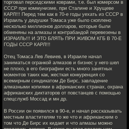
торговал персидскими коврами, т.е. был комерсом в
СССР при коммунизме, при Сталине и Хрущеве
КАРЛ!!! Перед тем как в 70-е годы уехать из СССР в
Израиль у дедушки Томаса уже было скоплено
несколько миллионов долларов, которые были
обменяны на алмазы и контрабандой перевезены в
ИЗРАИЛЬ!!! И ЭТО БЛЯТЬ ПРИ ЖИВОМ КГБ В 70-Е
ГОДЫ СССР КАРЛ!!!
Отец Томаса Лев Левиев, в Израиле начал
заниматься огранкой алмазов и бизнес у него шел
не плохо, в его биографии есть много занятных
моментов таких как, жесткая конкуренция со
всемирным синдикатом Де Бирс, завладение
алмазными копиями в африканских странах, охрана
африканских диктаторов от повстанцев с помощью
спецслужб Моссад и мн др.
В России он появился в 90-е, и начал рассказывать
местным властителям то же что и африканским о
том что Де Бирс их кидает и что алмазы можно
продавать дороже. В итоге он стал владельцем