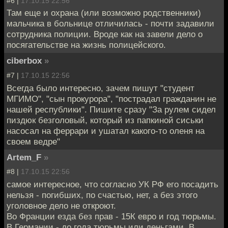
#6 |
17.10.15 22:56
Там еще и охрана (или возможно родственники)
мальчика в больнице отличилась - почти задавили
сотрудника полиции. Вроде как на завели дело о
посягательстве на жизнь полицейского.
ciberbox
»
#7 |
17.10.15 22:56
Всегда было интересно, зачем пишут "студент
МГИМО", "сын прокурора", "пострадал гражданин не
нашей республики". Пишите сразу "За рулем сидел
пиздюк безголовый, который из папкиной сиськи
насосал на феррари и ушатал какого-то оленя на
своем ведре"
Artem_F
»
#8 |
17.10.15 22:56
самое интересное, что согласно УК РФ его посадить
нельзя - погибших, по счастью, нет, а без этого
уголовное дело не откроют.
Во Франции езда без прав - 15К евро и год тюрьмы.
В Германии - до года тюрьмы или деньгами. В