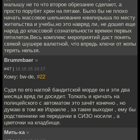
малышу не то что второе обрезание сделают, а
просто порубят хрен на пятаки. Было бы не плохо
начать массовое шельмование ювелирыша по месту
жительства и учебы,но это навряд ли, не дошел еще
народ до классовой сознательности времен первых
пятилеток.Весь комплекс мероприятий даст понять
свякой шушере валютной, что впредь ключи от жопы
терять нельзя.
Brummbaer
»
#47 |
18.10.15 10:17
Кому: bw-de,
#22
Судя по его наглой бандитской морде он и эти два
месяца вряд ли досидит. Толкать и кричать на
полицейского с автоматом это зачёт конечно , но
думаю в том же Израиле , за такие выходки , ему бы
родственники не передачки в СИЗО носили , а
цветочки на кладбище.
Мить-ка
»