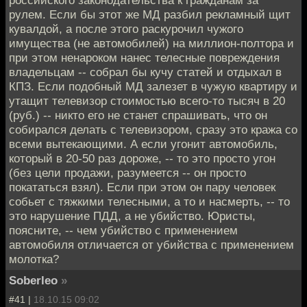
рулем. Если бы этот же МД разбил рекламный щит
кувалдой, а после этого раскурочил чужого
имущества (не автомобилей) на миллион-полтора и
при этом ненароком нанес телесные повреждения
владельцам -- собрал бы кучу статей и отдыхал в
КПЗ. Если подобный МД залезет в чужую квартиру и
утащит телевизор стоимостью всего-то тысяч в 20
(руб.) -- никто его не станет спрашивать, что он
собирался делать с телевизором, сразу это кража со
всеми вытекающими. А если угонит автомобиль,
который в 20-50 раз дороже, -- то это просто угон
(без цели продажи, разумеется -- он просто
покататься взял). Если при этом он пару человек
собьет с тяжкими телесными, а то и насмерть, -- то
это нарушение ПДД, а не убийство. Юристы,
поясните, -- чем убийство с применением
автомобиля отличается от убийства с применением
молотка?
Soberleo
»
#41 |
18.10.15 09:02