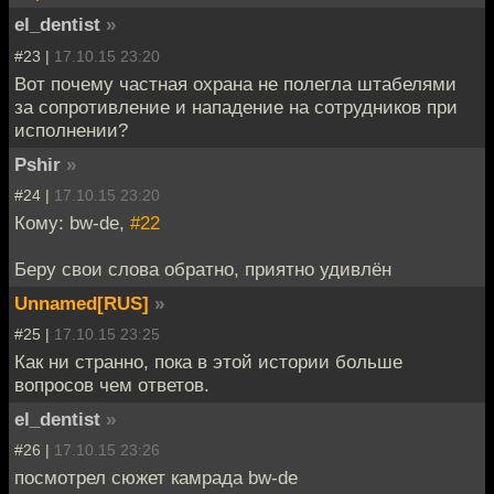
el_dentist
»
#23 |
17.10.15 23:20
Вот почему частная охрана не полегла штабелями
за сопротивление и нападение на сотрудников при
исполнении?
Pshir
»
#24 |
17.10.15 23:20
Кому: bw-de,
#22
Беру свои слова обратно, приятно удивлён
Unnamed[RUS]
»
#25 |
17.10.15 23:25
Как ни странно, пока в этой истории больше
вопросов чем ответов.
el_dentist
»
#26 |
17.10.15 23:26
посмотрел сюжет камрада bw-de