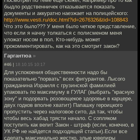
быдло родственничек отказывается показать
документы и аккуратно наезжает на полицейского:
http://www.vesti.ru/doc.html?id=2676326&tid=108843
Что это было??? У меня было четкое представление,
что если я начну толкаться с полисменом меня
уложат носом в пол. Кто-нибудь может
прокомментировать, как на это смотрит закон?
Гаргантюа
»
#46 |
18.10.15 10:17
Для успокоения общественности надо бы
показательно "порвать" всех фигурантов. Лысого
гражданина Израиля с грузинской фамилией
упаковать по максимуму в ГУЛАГ (выбрать "красную
зону" и подорвать розовощекое здоровье в карцере,
двух годков вполне хватит) Папашку героицкого
пропустить через налоговое сито, да так, чтобы
чтобы весь хабад трясти начало. С сопляком
поступить как велит Закон - штраф (если, конечно, в
УК РФ не найдется подходящей статьи).Если все
сделать максимально жестко, злые ювелиры