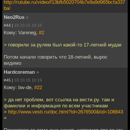
http://rutube.ru/video/f13bfb5020704b7e9a9d965bcfa337
ba/
Neo2Rus
»
#44 |
18.10.15 10:15
Кому: Vareneg,
#2
> говорили за рулем был какой-то 17-летний мудак
Потом начали говорить что 18-летний, вырос
видимо
Hardcoreman
»
#45 |
18.10.15 10:15
Кому: bw-de,
#22
> да нет проблем, вот ссылка на вести.ру. там и
фамилии и информация по всем участникам
>
http://www.vesti.ru/doc.html?id=2676500&tid=108843
>
Посмотрел по теме еще сюжет, например про то как