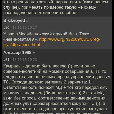
кто то решил на трезвый шар погонять (как в нашем
случае), применять примерно такую же схему
распределения лет лишения свободы.
Brukvoyed
»
#50 |
18.10.15 10:17
У нас в Челябе похожий случай был. Тоже
«невиноватая я».
http://www.rg.ru/2009/03/17/reg-
ural/dtp-anons.html
Альтаир-1988
»
#51 |
18.10.15 10:23
Камрады - должно быть весело ))) если он не
совершеннолетний на момент совершения ДТП, то
следовательно он не имел права управления данным
ТС. Отсюда должно вытекать 2 варианта: 1
Ответственность понесет МД + тот кто передал ему
машину - владелец (Лишение+штраф) 2 если МД
взял без спроса, соответственно данные действия
должны будут характеризоваться как угон ТС ))), а
ответственность за данное преступление наступает