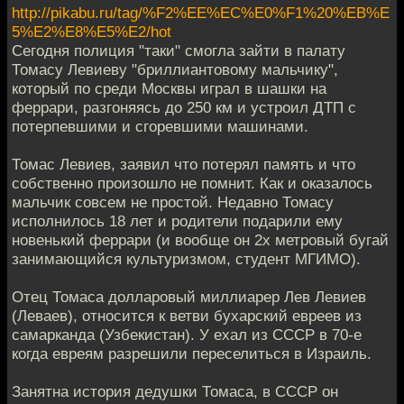
http://pikabu.ru/tag/%F2%EE%EC%E0%F1%20%EB%E
5%E2%E8%E5%E2/hot
Сегодня полиция "таки" смогла зайти в палату
Томасу Левиеву "бриллиантовому мальчику",
который по среди Москвы играл в шашки на
феррари, разгоняясь до 250 км и устроил ДТП с
потерпевшими и сгоревшими машинами.
Томас Левиев, заявил что потерял память и что
собственно произошло не помнит. Как и оказалось
мальчик совсем не простой. Недавно Томасу
исполнилось 18 лет и родители подарили ему
новенький феррари (и вообще он 2х метровый бугай
занимающийся культуризмом, студент МГИМО).
Отец Томаса долларовый миллиарер Лев Левиев
(Леваев), относится к ветви бухарский евреев из
самарканда (Узбекистан). У ехал из СССР в 70-е
когда евреям разрешили переселиться в Израиль.
Занятна история дедушки Томаса, в СССР он