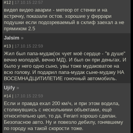
#12 |
17.10.15 22:57
видел видео аварии - метеор от стенки и на
встречку, показали остов. хорошие у феррари
подушки если подозреваемый в склиф заехал а не
прямиком 2.5
Jalsim
»
#13 |
17.10.15 22:59
Жил был папа-мудак(ох чует моё сердце - "в душе"
вечно молодой, вечно МД). И был он при деньгах. И
было у него одно сыно, увы тоже мудаковатое на
всю голову. И подарил папа-мудак сыне-мудаку НА
ВОСЕМНАДЦИТИЛЕТИЕ гоночный автомобиль.
Ujify
»
#14 |
17.10.15 22:59
Если и правда ехал 200 км/ч, и при этом водила,
столкнувшись с несколькими объектами, ещё
относительно цел, то да, Ferarri хорошо сделан.
Безопасное авто. Ну и повезло дебилу, гонявшему
по городу на такой скорости тоже.