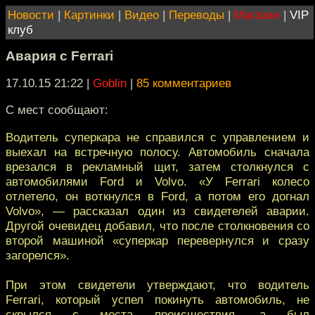
Новости
|
Картинки
|
Видео
|
Переводы
|
Магазин
|
VIP
клуб
Авария с Ferrari
17.10.15 21:22
|
Goblin
|
85 комментариев
С мест сообщают:
Водитель суперкара не справился с управлением и
выехал на встречную полосу. Автомобиль сначала
врезался в рекламный щит, затем столкнулся с
автомобилями Ford и Volvo. «У Ferrari колесо
отлетело, он воткнулся в Ford, а потом его догнал
Volvo», — рассказал один из свидетелей аварии.
Другой очевидец добавил, что после столкновения со
второй машиной «суперкар перевернулся и сразу
загорелся».
При этом свидетели утверждают, что водитель
Ferrari, который успел покинуть автомобиль, не
скрылся с места происшествия, а был