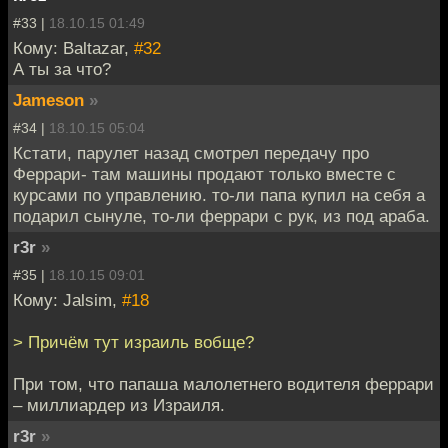
#33 |
18.10.15 01:49
Кому: Baltazar,
#32
А ты за что?
Jameson
»
#34 |
18.10.15 05:04
Кстати, парулет назад смотрел передачу про
Феррари- там машины продают только вместе с
курсами по управлению. то-ли папа купил на себя а
подарил сынуле, то-ли феррари с рук, из под араба.
r3r
»
#35 |
18.10.15 09:01
Кому: Jalsim,
#18
> Причём тут израиль вобще?
При том, что папаша малолетнего водителя феррари
– миллиардер из Израиля.
r3r
»