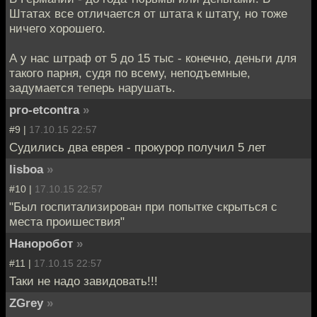
Штатах все отличается от штата к штату, но тоже
ничего хорошего.
А у наc штраф от 5 до 15 тыс - конечно, деньги для
такого парня, судя по всему, неподъемные,
задумается теперь нарушать.
pro-etcontra
»
#9 |
17.10.15 22:57
Судились два еврея - прокурор получил 5 лет
lisboa
»
#10 |
17.10.15 22:57
"Был госпитализирован при попытке скрыться с
места проишествия"
Наноробот
»
#11 |
17.10.15 22:57
Таки не надо завидовать!!!
ZGrey
»