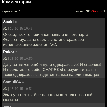
Комментарии
cтраницы: 1
всего: 92,
Goblin
: 1
Scald
»
#1 |
18.10.15 10:45
Очевидно, что причиной появления эксперта
Фельгенгауэра на свет, было многоразовое
использование изделия №2.
Rakot
»
#2 |
18.10.15 10:50
Да у ватников ещё и пули одноразовые! И снаряды!
И представьте себе, СНАРЯДЫ в орудия и танки
тоже одноразовые, годятся только на один выстрел!
Samuil84
»
#3 |
18.10.15 10:51
Эдак у ракеты и боеголовка может одноразовой
оказаться.