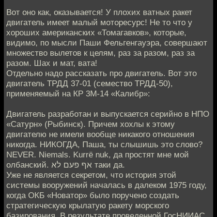
Вот оно как, оказывается! У плохих ватных ракет
двигатель имеет малый моторесурс! Не то что у
хороших американских «Томагавков», которые,
видимо, по мысли Паши Фельгенгауэра, совершают
множество вылетов к целям, раз за разом, раз за
разом. Шах и мат, вата!
Отдельно надо рассказать про двигатель. Вот это
двигатель ТРДД 37-01 (семество ТРДД-50),
применяемый на КР 3М-14 «Калибр»:
Двигатель разработан и выпускается серийно в НПО
«Сатурн» (Рыбинск). Причем хохлы к этому
двигателю не имели вообще никакого отношения
никогда. НИКОГДА, Паша, ты слышишь это слово?
NEVER. Niemals. Kurrë nuk, да простят мне мой
олбанский. אף פעם לא таки да.
Уже не является секретом, что история этой
системы вооружений началась в далеком 1975 году,
когда ОКБ «Новатор» было поручено создать
стратегическую крылатую ракету морского
базирования. В результате проведенной ГосНИИАС