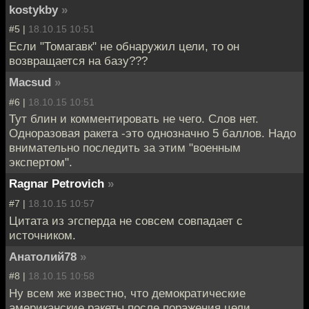
kostykby
»
#5 |
18.10.15 10:51
Если "Томагавк" не обнаружил цели, то он
возвращается на базу???
Macsud
»
#6 |
18.10.15 10:51
Тут блин и комментировать не чего. Слов нет.
Одноразовая ракета -это однозначно 5 баллов. Надо
внимательно последить за этим "военным
экспертом".
Ragnar Petrovich
»
#7 |
18.10.15 10:57
Цитата из эгсперда не совсем совпадает с
источником.
Анатолий78
»
#8 |
18.10.15 10:58
Ну всем же известно, что демократические
американские ракеты после поражения цели,