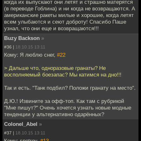
когда их выпускают они летят и страшно матерятся
(в переводе Гоблина) и ни когда не возвращаются. А
американские ракеты милые и хорошие, когда летят
всем улыбаются и сеют доброту! Спасибо Паше
узнал, что они еще и возвращаются!!!
Buzy Backson
»
#36 |
18.10.15 13:11
Кому: Я люблю снег,
#22
> Дальше что, одноразовые гранаты? Не
восполняемый боезапас? Мы катимся на дно!!!
Так и есть. "Танк подбил? Положи гранату на место".
Д.Ю.! Извините за офф-топ. Как там с рубрикой
"Мне пишут?" Очень хочется узнать новые модные
тенденции у альтернативно одарённых?
Colonel_Abel
»
#37 |
18.10.15 13:11
Кому: spetrov,
#13