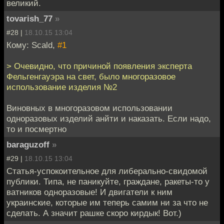
великий.
tovarish_77
»
#28 |
18.10.15 13:04
Кому: Scald,
#1
> Очевидно, что причиной появления эксперта
Фельгенгауэра на свет, было многоразовое
использование изделия №2
Виновных в многоразовом использовании
одноразовых изделий анйти и наказать. Если надо,
то и посмертно
baraguzoff
»
#29 |
18.10.15 13:04
Статья-успокоительное для либерально-свидомой
публики. Типа, не паникуйте, граждане, ракеты-то у
ватников одноразовые! И двигатели к ним
украинские, которые им теперь самим ни за что не
сделать. А значит рашке скоро кирдык! Вот.)