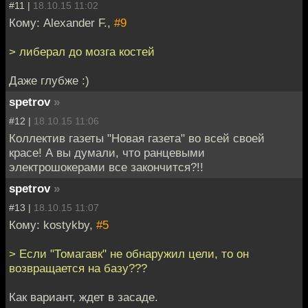
#11 |
18.10.15 11:02
Кому: Alexander F.,
#9
> либерал до мозга костей
Даже глубже :)
spetrov
»
#12 |
18.10.15 11:06
Коллектив газеты "Новая газета" во всей своей
красе! А вы думали, что ранцевыми
электрошокерами все закончится?!!
spetrov
»
#13 |
18.10.15 11:07
Кому: kostykby,
#5
> Если "Томагавк" не обнаружил цели, то он
возвращается на базу???
Как вариант, ждет в засаде.