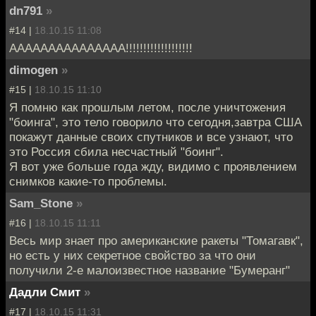
dn791
»
#14 |
18.10.15 11:08
ААААААААААААААА!!!!!!!!!!!!!!!!!!!
dimogen
»
#15 |
18.10.15 11:10
Я помню как прошлым летом, после уничтожения
"боинга", это тело говорило что сегодня,завтра США
покажут данные своих спутников и все узнают, что
это Россия сбила несчастный "боинг".
Я вот уже больше года жду, видимо с проявлением
снимков какие-то проблемы.
Sam_Stone
»
#16 |
18.10.15 11:11
Весь мир знает про американские ракеты "Томагавк",
но есть у них секретное свойство за что они
получили 2-е малоизвестное название "Бумеранг"
Дадли Смит
»
#17 |
18.10.15 11:31