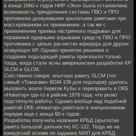
в конце 1960-х годов НИР «Эхо» была установлена
возможность преодоления системы ПВО и ПРО
противника дозвуковыми крылатыми ракетами при
массированном их применении, а так же с
применением приема «встречного подрыва» для
поражения ядерными взрывами средств ПВО и ПРО
противника с целью расчистки коридора для других
атакующих КР. Однако принятие решения о
создании подходящей ракеты произошло только
тогда, когда стали ясны американские разработки КР
SLCM и GLCM.
Собственно говоря, опытную ракету SLCM (тот
самый «Томагавк» BGM-109 для подлодок) удалось
выловить возле берегов Кубы и переправить в ОКБ
«Новатор» где-то в районе 1976 года, что резко
подстегнуло работы. Однако вообще над подобной
ракетой ОКБ «Новатор» работало в инициативном
порядке еще с конца 60-х годов.
Разработка получила название КРБД (крылатая
ракета большой дальности) КС-122. Тогда же на
конкурсной основе по заданию МАП для КРБД