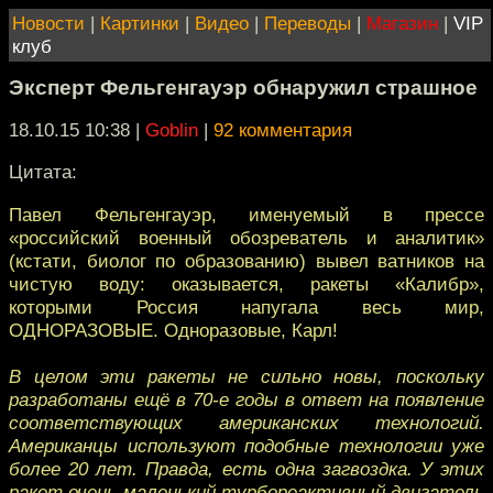
Новости
|
Картинки
|
Видео
|
Переводы
|
Магазин
|
VIP
клуб
Эксперт Фельгенгауэр обнаружил страшное
18.10.15 10:38
|
Goblin
|
92 комментария
Цитата:
Павел Фельгенгауэр, именуемый в прессе
«российский военный обозреватель и аналитик»
(кстати, биолог по образованию) вывел ватников на
чистую воду: оказывается, ракеты «Калибр»,
которыми Россия напугала весь мир,
ОДНОРАЗОВЫЕ. Одноразовые, Карл!
В целом эти ракеты не сильно новы, поскольку
разработаны ещё в 70-е годы в ответ на появление
соответствующих американских технологий.
Американцы используют подобные технологии уже
более 20 лет. Правда, есть одна загвоздка. У этих
ракет очень маленький турбореактивный двигатель