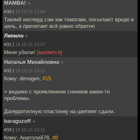
MAMBA!
»
#30 |
18.10.15 13:04
Такомй иксперд сам как томогавк, посылают вроде в
цель, а прилетает всё равно обратно
Лепило
»
#31 |
18.10.15 13:07
Меня убили!
[валяется]
Наталья Михайловна
»
#32 |
18.10.15 13:11
Кому: dimogen,
#15
> видимо с проявлением снимков какие-то
проблемы.
Дагерротипную пластинку на цветмет сдали.
baraguzoff
»
#33 |
18.10.15 13:11
Кому: Анатолий78,
#8