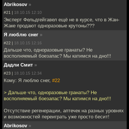
Abrikosov
»
#21 |
18.10.15 12:10
Эксперт Фельдгейгавел ещё не в курсе, что в Жан-
Жаке продают одноразовые крутоны???
Я люблю снег
»
#22 |
18.10.15 12:16
Дальше что, одноразовые гранаты? Не
восполняемый боезапас? Мы катимся на дно!!!
Дадли Смит
»
#23 |
18.10.15 12:34
Кому: Я люблю снег,
#22
> Дальше что, одноразовые гранаты? Не
восполняемый боезапас? Мы катимся на дно!!!
Отсутствие регенерации, аптечек на разных уровнях
и возможностей переиграть уже просто бесит!
Abrikosov
»