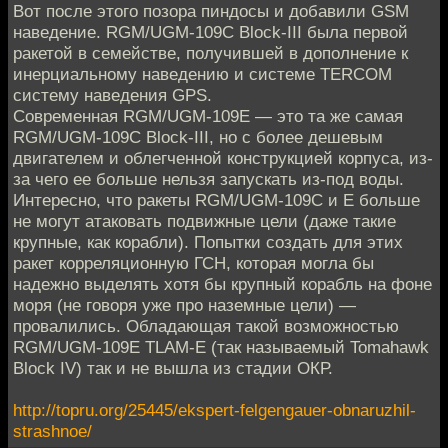
Вот после этого позора пиндосы и добавили GSM
наведение. RGM/UGM-109C Block-III была первой
ракетой в семействе, получившей в дополнение к
инерциальному наведению и системе TERCOM
систему наведения GPS.
Современная RGM/UGM-109E — это та же самая
RGM/UGM-109C Block-III, но с более дешевым
двигателем и облегченной конструкцией корпуса, из-
за чего ее больше нельзя запускать из-под воды.
Интересно, что ракеты RGM/UGM-109C и E больше
не могут атаковать подвижные цели (даже такие
крупные, как корабли). Попытки создать для этих
ракет корреляционную ГСН, которая могла бы
надежно выделять хотя бы крупный корабль на фоне
моря (не говоря уже про наземные цели) —
провалились. Обладающая такой возможностью
RGM/UGM-109E TLAM-E (так называемый Tomahawk
Block IV) так и не вышла из стадии ОКР.
http://topru.org/25445/ekspert-felgengauer-obnaruzhil-
strashnoe/