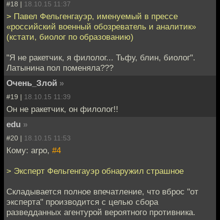
#18 |
18.10.15 11:37
> Павел Фельгенгауэр, именуемый в прессе
«российский военный обозреватель и аналитик»
(кстати, биолог по образованию)
"Я не ракетчик, я филолог... Тьфу, блин, биолог".
Латынина пол поменяла???
Очень_Злой
»
#19 |
18.10.15 11:39
Он не ракетчик, он филолог!!
edu
»
#20 |
18.10.15 11:53
Кому: arpo,
#4
> Эксперт Фельгенгауэр обнаружил страшное
Складывается полное впечатление, что вброс "от
эксперта" производится с целью сбора
разведданных агентурой вероятного противника.