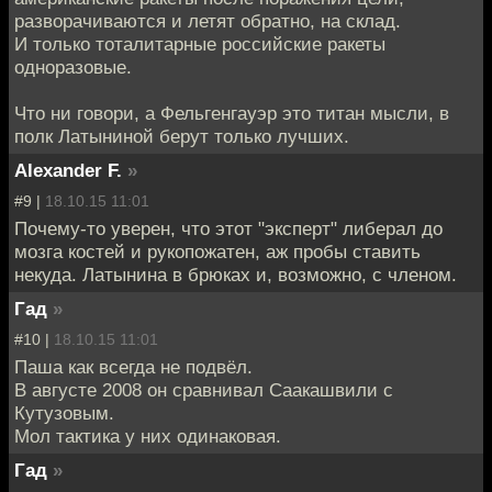
разворачиваются и летят обратно, на склад.
И только тоталитарные российские ракеты
одноразовые.
Что ни говори, а Фельгенгауэр это титан мысли, в
полк Латыниной берут только лучших.
Alexander F.
»
#9 |
18.10.15 11:01
Почему-то уверен, что этот "эксперт" либерал до
мозга костей и рукопожатен, аж пробы ставить
некуда. Латынина в брюках и, возможно, с членом.
Гад
»
#10 |
18.10.15 11:01
Паша как всегда не подвёл.
В августе 2008 он сравнивал Саакашвили с
Кутузовым.
Мол тактика у них одинаковая.
Гад
»