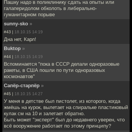
Пашку надо в поликлинику сдать на опыты или
галаперидолом обколоть в либерально-
гуманитарном порыве
sunny-sko
»
#43 |
18.10.15 14:19
Дна нет, Карл!
Buktop
»
#44 |
18.10.15 14:19
Вспоминается "пока в СССР делали одноразовые
ракеты, в США пошли по пути одноразовых
космонавтов"
Сапёр-старпёр
»
#45 |
18.10.15 14:27
У меня в детстве был пистолет, из которого, когда
жмёшь на курок, вылетает на спиральке пластиковый
кулак см на 10 и залетает обратно.
Быть может "эксперт" был до недавнего уверен, что
всё вооружение работает по этому принципу?