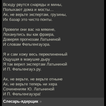
Всюду рвутся снаряды и мины,
Полыхают дома и мосты…
Ах, не верьте экспертам, грузины,
Их базар это чисто понты.
Провели они вас на мякине,
Лоханулись вы как фраера,
Доверяя прогнозам Латыниной
И словам Фельгенгауэра.
Я и сам хожу весь переклиненный
Ощущая в макушке дыру
Я так верил экспертам Латыниной
И П. Фельгенгауэ.ру.
Ах, не верьте, не верьте отныне
Ах, не верьте теперь ни хера
Сочинениям Ю. Латыниной
И П. Фельгенгауэра!
Слесарь-ядерщик
»