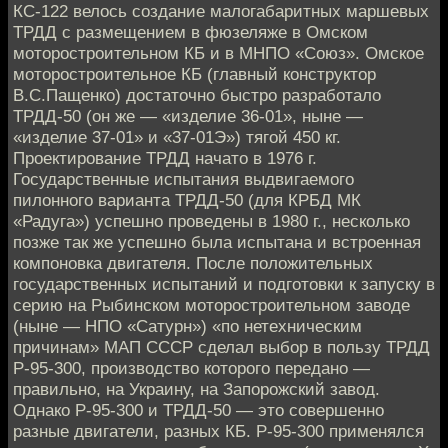
КС-122 велось создание малогабаритных маршевых
ТРДД с размещением в фюзеляже в Омском
моторостроительном КБ и в МНПО «Союз». Омское
моторостроительное КБ (главный конструктор
В.С.Пащенко) достаточно быстро разработало
ТРДД-50 (он же — «изделие 36-01», ныне —
«изделие 37-01» и «37-01Э») тягой 450 кг.
Проектирование ТРДД начато в 1976 г.
Государственные испытания выдвигаемого
пилонного варианта ТРДД-50 (для КРБД МК
«Радуга») успешно проведены в 1980 г., несколько
позже так же успешно была испытана и встроенная
компоновка двигателя. После положительных
государственных испытаний и подготовки к запуску в
серию на Рыбинском моторостроительном заводе
(ныне — НПО «Сатурн») «по нетехническим
причинам» МАП СССР сделал выбор в пользу ТРДД
Р-95-300, производство которого передано —
правильно, на Украину, на Запорожский завод.
Однако Р-95-300 и ТРДД-50 — это совершенно
разные двигатели, разных КБ. Р-95-300 применялся