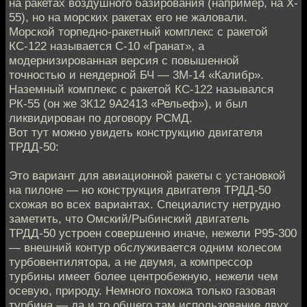
на ракетах воздушного базирования (например, на X-
55), но на морских ракетах его не жаловали.
Морской торпедно-ракетный комплекс с ракетой
КС-122 называется С-10 «Гранат», а
модернизированная версия с повышенной
точностью и неядерной БЧ — 3М-14 «Калибр».
Наземный комплекс с ракетой КС-122 назывался
РК-55 (он же 3К12 9А2413 «Рельеф»), и был
ликвидирован по договору РСМД.
Вот тут можно увидеть конструкцию двигателя
ТРДД-50:
Это вариант для авиационной ракеты с установкой
на пилоне — но конструкция двигателя ТРДД-50
схожая во всех вариантах. Специалисту нетрудно
заметить, что Омский/Рыбинский двигатель
ТРДД-50 устроен совершенно иначе, нежели Р95-300
— внешний контур обслуживается одним колесом
турбовентилятора, а не двумя, а компрессор
турбины имеет более центробежную, нежели чем
осевую, природу. Немного похожа только газовая
турбина — да и то общего там использование двух