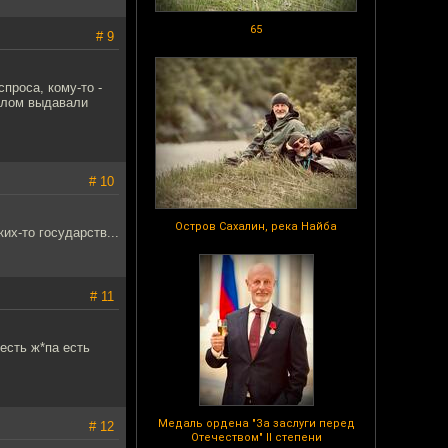
65
# 9
проса, кому-то -
ошлом выдавали
# 10
Остров Сахалин, река Найба
их-то государств...
# 11
 есть ж*па есть
Медаль ордена "За заслуги перед
# 12
Отечеством" II степени