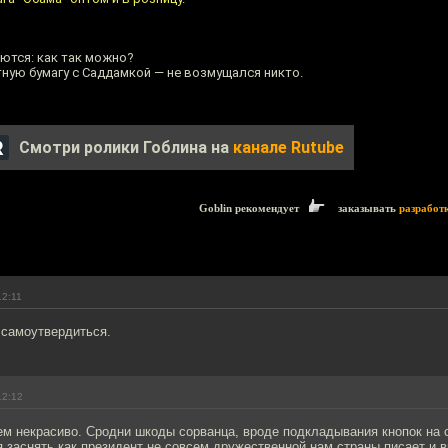
ются: как так можно?
ную бумагу с Саддамкой — не возмущался никто.
Смотри ролики Гоблина на
канале Rutube
Goblin рекомендует
заказывать
разработ
12:11
 самоутвердиться.
12:12
сем некрасиво. Сродни шкоды сорванца, вроде подкладывания кнопок на 
 заснять как президент не совсем дружественной нам страны писает и 