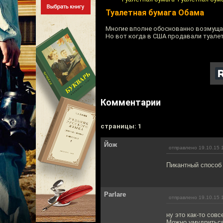
Туалетная бумага Обама
Многие вполне обоснованно возмуща
Но вот когда в США продавали туалет
Комментарии
cтраницы: 1
Йож
отправлено 19.10.15 
Пикантный способ
Parlare
отправлено 19.10.15 
ну это как-то сов
Можно умудриться