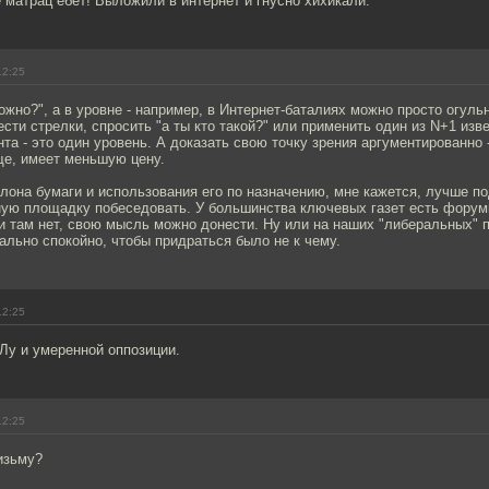
 матрац ебет! Выложили в интернет и гнусно хихикали.
12:25
можно?", а в уровне - например, в Интернет-баталиях можно просто огуль
ести стрелки, спросить "а ты кто такой?" или применить один из N+1 из
нта - это один уровень. А доказать свою точку зрения аргументированно -
ще, имеет меньшую цену.
лона бумаги и использования его по назначению, мне кажется, лучше по
ную площадку побеседовать. У большинства ключевых газет есть форумы
и там нет, свою мысль можно донести. Ну или на наших "либеральных" 
ально спокойно, чтобы придраться было не к чему.
12:25
Лу и умеренной оппозиции.
12:25
изьму?