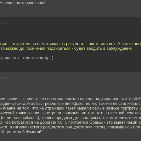
ичневое на коричневом!
12:51
3
ься - то зрительно осматриваешь результат - чисто или нет. А если там
 то можно до посинения подтираться - будет вводить в заблуждение.
родавать - только контур :)
12:52
3
чки зрения - в советские времена немало народа подтирались газетной б
продвинутых домах был реальный пипифакс, но я с такими не сталкивался
нимание на том, что на страницах газет бывали самые разные портреты 
тической точки зрения заостряли внимание на том, что в газетной печати
 (если не ошибаюсь), крайне вредном для задницы в таком деликатном 
х, кто потратится на дорогую т.б. с портретом Обамы - это имеет некий 
сл, а гигиенического результата они достигнут потом, подмывшись или 
ой туалетной бумагой".