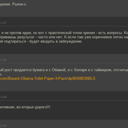
щения. Рынок-с.
12:37
я не против идеи, но вот с практической точки зрения - есть вопросы. К
триваешь результат - чисто или нет. А если там уже коричневое пятно на
я подтираться - будет вводить в заблуждение.
12:39
ый рост продается бумага и с Обамой, и с Хилари и с таймером, отсчи
ы.
.com/Barack-Obama-Toilet-Paper-3-Pack/dp/B008D36BLS
12:39
отивная, во вторых-дорого!!!
12:42