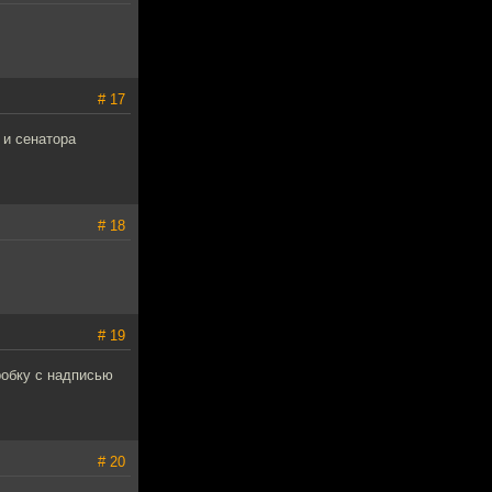
# 17
 и сенатора
# 18
# 19
робку с надписью
# 20