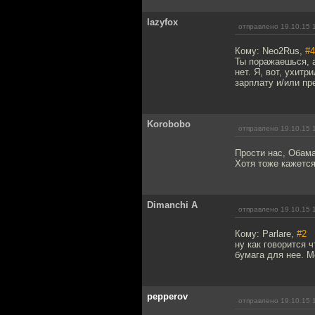
lazyfox
отправлено 19.10.15 
Кому: Neo2Rus,
#4
Ты поражаешься, а
нет. Я, вот, ухит
зарплату и/или пр
Korobobo
отправлено 19.10.15 
Прости нас, Обам
Хотя тоже кажется
Dimanchi A
отправлено 19.10.15 
Кому: Parlare,
#2
ну как говорится ч
бумага для нее. М
pepperov
отправлено 19.10.15 