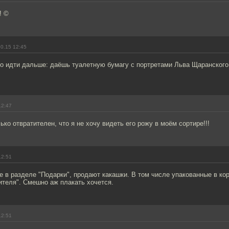
! ©
0.15 12:45
о идти дальше: даёшь туалетную бумагу с портретами Льва Щаранского
12:47
ко отвратителен, что я не хочу видеть его рожу в моём сортире!!!
12:51
е в разделе "Подарки", продают какашки. В том числе упакованные в ко
ителя". Смешно аж плакать хочется.
12:51