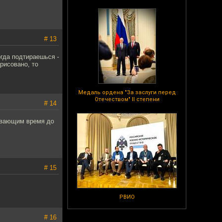
# 13
огда подтираешься -
рисовано, то
Медаль ордена "За заслуги перед
Отечеством" II степени
# 14
тывающим время до
# 15
РВИО
# 16