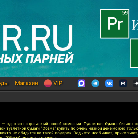
оды
Магазин
VIP
 — одно из направлений нашей компании. Туалетная бумага бывает с
лон туалетной бумаги "Обама" купить по очень низкой цене можно тольк
никто не обидится на такой подарок. Ведь это необычная, прикольная,
га "Обама" оптом и в розницу.