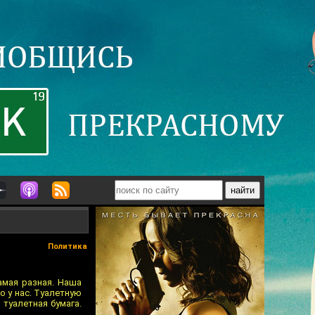
Политика
амая разная. Наша
о у нас. Туалетную
 туалетная бумага.