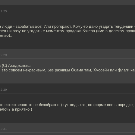
12:25
 люди - зарабатывают. Или прогорают. Кому-то дано угадать тенденции с
рился ни разу не угадать с моментом продажи баксов (ими в далеком пр
емию)..
12:29
а (С) Ахеджакова
 это совсем некрасивым, без разницы Обама там, Хуссейн или флаги как
12:29
то естественно то не безобразно ) тут ведь как, по форме все в порядке,
елочь а приятно )
12:31