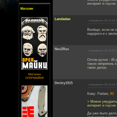
интернет и гнусно
Магазин
Landadan
отправлено 19.10.15 
Вообще, если не о
недорого и с мелк
Neo2Rus
отправлено 19.10.15 
Оптом рулон - 45 
такую неприязнь к
таких делах.
Магазин
ОПЕРМАЙКИ
Dmitry1915
отправлено 19.10.15 
Кому: Parlare,
#2
> Можно умудритьс
интернет и гнусно
Да уже было дело,