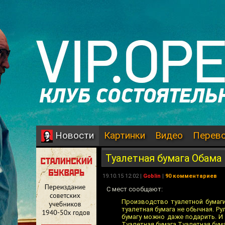
Картинки
Видео
Перев
Новости
Туалетная бумага Обама
19.10.15 12:02 |
Goblin
|
90 комментариев
С мест сообщают:
Производство туалетной бумаги
туалетная бумага не обычная. Ру
бумагу можно даже подарить. И 
Туалетная бумага Туалетная бума