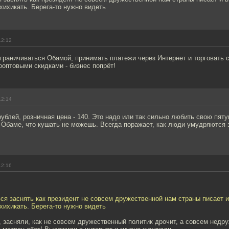
 хихикать. Берега-то нужно видеть
12:12
граничиваться Обамой, принимать платежи через Интернет и торговать с
ооптовыми скидками - бизнес попрёт!
12:14
рублей, розничная цена - 140. Это надо или так сильно любить свою пят
 Обаме, что кушать не можешь. Всегда поражает, как люди умудряются 
12:16
я заснять как президент не совсем дружественной нам страны писает 
 хихикать. Берега-то нужно видеть
 засняли, как не совсем дружественный политик дрочит, а совсем недр