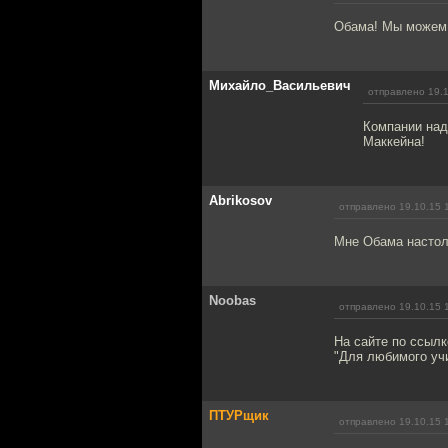
Обама! Мы можем
Михайло_Васильевич
отправлено 19.1
Компании над
Маккейна!
Abrikosov
отправлено 19.10.15 
Мне Обама настоль
Noobas
отправлено 19.10.15 
На сайте по ссылк
"Для любимого уч
ПТУРщик
отправлено 19.10.15 