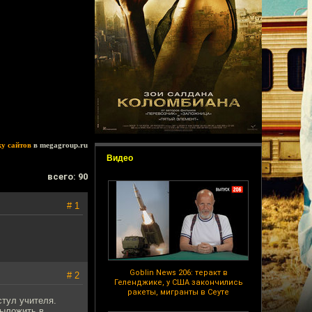
ку сайтов
в megagroup.ru
Видео
всего: 90
# 1
Goblin News 206: теракт в
# 2
Геленджике, у США закончились
ракеты, мигранты в Сеуте
стул учителя.
выложить в