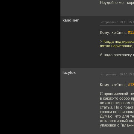
Неудобно же - кор
kandiner
отправлено 19.10.15 
Кому: xpr1mnt,
#1
> Когда подтираеш
пятно нарисовано,
А надо раскраску п
lazyfox
отправлено 19.10.15 
Кому: xpr1mnt,
#1
С практической то
в каких-то особо 
не акцентировал в
статьи. Но с прак
краски со свинцом
Думаю, что для те
декларативный смы
упаковки с "влажн