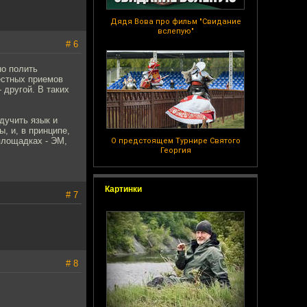
Дядя Вова про фильм "Свидание
вслепую"
# 6
но полить
вестных приемов
 другой. В таких
дучить язык и
, и, в принципе,
площадках - ЭМ,
О предстоящем Турнире Святого
Георгия
Картинки
# 7
# 8