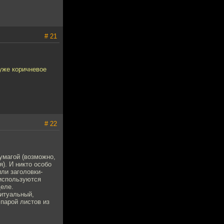
# 21
 уже коричневое
# 22
умагой (возможно,
). И никто особо
или заголовки-
 используются
деле.
ритуальный,
парой листов из