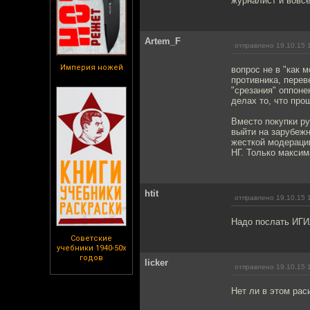
журналист и вовсе
Artem_F
отправлено 19.10.15 
Империя ножей
вопрос не в "как 
противника, перев
"срезания" оппоне
делах то, что про
Вместо покупки ру
выйти на зарубеж
жесткой модераци
НГ. Только максим
htit
отправлено 19.10.15 
Надо послать ИГИ
Советские
учебники 1940-50х
годов
licker
отправлено 19.10.15 
Нет ли в этом рас