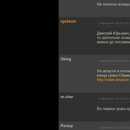
Не понятны возму
xpr1mnt
отправлено 19.10.15 
Дмитрий Юрьевич, 
то зрительно осма
можно до посинени
Sking
отправлено 19.10.15 
На amazon в полн
конца срока Обам
http://www.amazon
m.cher
отправлено 19.10.15 
Во первых рожа пр
Persey
отправлено 19.10.15 