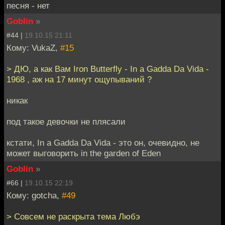
песня - нет
Goblin
»
#44 |
19.10.15 21:11
Кому: VukaZ,
#15
> ДЮ, а как Вам Iron Butterfly - In a Gadda Da Vida -
1968 , аж на 17 минут ощупываний ?
никак
под такое девочки не плясали
кстати, In a Gadda Da Vida - это он, очевидно, не
может выговорить in the garden of Eden
Goblin
»
#66 |
19.10.15 22:19
Кому: gotcha,
#49
> Совсем не раскрыта тема Любэ