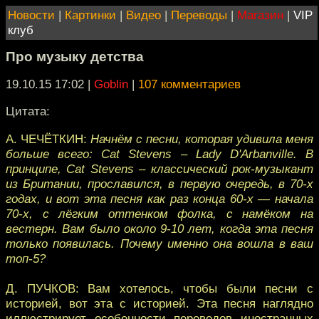
Новости
|
Картинки
|
Видео
|
Переводы
|
Магазин
|
VIP
клуб
Про музыку детства
19.10.15 17:02
|
Goblin
|
107 комментариев
Цитата:
А. ЧЕЧЁТКИН:
Начнём с песни, которая удивила меня
больше всего: Cat Stevens – Lady D'Arbanville. В
принципе, Cat Stevens – классический рок-музыкант
из Британии, прославился, в первую очередь, в 70-х
годах, и вот эта песня как раз конца 60-х — начала
70-х, с лёгким оттенком фолка, с намёком на
вестерн. Вам было около 9-10 лет, когда эта песня
только появилась. Почему именно она вошла в ваш
топ-5?
Д. ПУЧКОВ: Вам хотелось, чтобы были песни с
историей, вот эта с историей. Эта песня наглядно
иллюстрирует особенности переводов иностранных