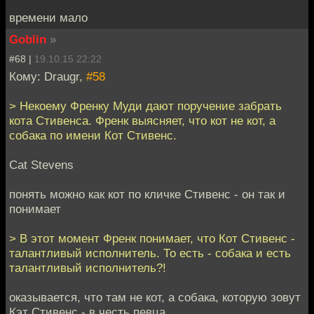
времени мало
Goblin
»
#68 |
19.10.15 22:22
Кому: Draugr,
#58
> Некоему Френку Муди дают поручение забрать
кота Стивенса. Френк выясняет, что кот не кот, а
собака по имени Кот Стивенс.
Cat Stevens
понять можно как кот по кличке Стивенс - он так и
понимает
> В этот момент Френк понимает, что Кот Стивенс -
талантливый исполнитель. То есть - собака и есть
талантливый исполнитель?!
оказывается, что там не кот, а собака, которую зовут
Кэт Стивенс - в честь певца