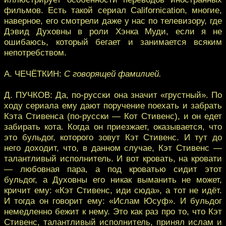
фильмов. Есть такой сериал Californication, многие,
наверное, его смотрели даже у нас по телевизору, где
Дэвид Духовны в роли Хэнка Муди, если я не
ошибаюсь, который бегает и занимается всяким
непотребством.
А. ЧЕЧЁТКИН:
С говорящей фамилией.
Д. ПУЧКОВ: Да, по-русски она значит «грустный». По
ходу сериала ему дают поручение поехать и забрать
Кэта Стивенса (по-русски — Кот Стивенс), и он едет
забирать кота. Когда он приезжает, оказывается, что
это бульдог, которого зовут Кэт Стивенс. И тут до
него доходит, что, в данном случае, Кэт Стивенс —
талантливый исполнитель. И вот кровать, на кровати
— любовная пара, а под кроватью сидит этот
бульдог, а Духовны его никак выманить не может,
кричит ему: «Кэт Стивенс, иди сюда», а тот не идёт.
И тогда он говорит ему: «Ислам Юсуф». И бульдог
немедленно бежит к нему. Это как раз про то, что Кэт
Стивенс, талантливый исполнитель, принял ислам и