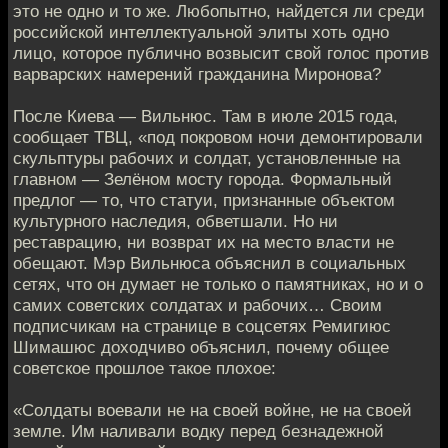
это не одно и то же. Любопытно, найдется ли среди
российской интеллектуальной элиты хоть одно
лицо, которое публично возвысит свой голос против
варварских намерений гражданина Миронова?
После Киева — Вильнюс. Там в июле 2015 года,
сообщает ТВЦ, «под покровом ночи демонтировали
скульптуры рабочих и солдат, установленные на
главном — Зелёном мосту города. Формальный
предлог — то, что статуи, признанные объектом
культурного наследия, обветшали. Но ни
реставрацию, ни возврат их на место власти не
обещают. Мэр Вильнюса объяснил в социальных
сетях, что он думает не только о памятниках, но и о
самих советских солдатах и рабочих… Своим
подписчикам на странице в соцсетях Ремигиюс
Шимашюс доходчиво объяснил, почему общее
советское прошлое такое плохое:
«Солдаты воевали не на своей войне, не на своей
земле. Им наливали водку перед безнадежной