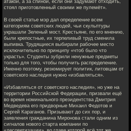
атакой, а за спиной, если они задумают отходить,
стоял приготовленный своими же пулемёт».
В своей статье мэр дал определение всем
категориям советских людей, чьи скульптуры
украшали Зеленый мост. Крестьяне, по его мнению,
были крепостные, их терпеливый труд сменила
выпивка. Трудящиеся выбирали рабочее место
исключительно по принципу «чтоб было что
украсть». Студенты зубрили ненужные предметы
только для того, чтобы получить распределение.
Именно поэтому, резюмирует политик, литовцам от
советского наследия нужно «избавляться».
«Избавляться от советского наследия», но уже на
территории Российской Федерации, призвали ещё
во время номинального президентства Дмитрия
Медведева его придворные Михаил Федотов и
Сергей Караганов. Призывают до сих пор, и
заявления гражданина Миронова стали одним из
сигналов нового старта компании по
«десоветизации», во главе которой всё тот же