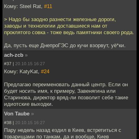
Кому: Steel Rat,
#11
> Надо бы заодно разнести железные дороги,
заводы и технологии доставшиеся нам от
проклятого совка - тоже ведь памятники своего рода.
Да, пусть еще ДнепроГЭС до кучи взорвут, уё*ки.
ach-zcb
»
#37 |
20.10.15 16:27
Кому: KatyKat,
#24
Предлагаю переименовать данный центр. Если он
будет носить имя, к примеру, Завенягина или
Старинова, директор вряд-ли позволит себе такие
идиотские выходки.
Von Taube
»
#38 |
20.10.15 16:27
Пару недель назад ездил в Киев, встретиться с
товарищами по танкам, да и вообще, Киев