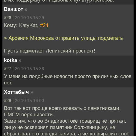
Ваншот
»
#26 |
20.10.15 15:29
Кому: KatyKat,
#24
> Арсения Миронова отправить улицы подметать
Пусть подметает Ленинский проспект!
kotka
»
#27 |
20.10.15 15:36
У меня на подобные новости просто приличных слов
нет.
Хоттабыч
»
#28 |
20.10.15 16:00
Вот так вот проще всего воевать с памятниками.
ПМСМ верх низости.
Заметим, что во Владивостоке товарищ не прятал,
лицо не осквернял памятник Солженицыну, не
сбрасывал его в воды залива, а чётко выразил своё