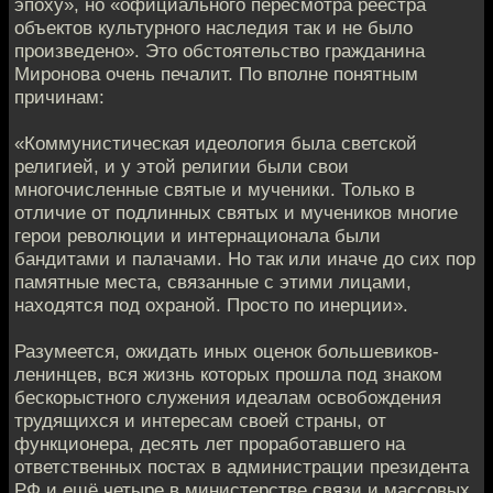
эпоху», но «официального пересмотра реестра
объектов культурного наследия так и не было
произведено». Это обстоятельство гражданина
Миронова очень печалит. По вполне понятным
причинам:
«Коммунистическая идеология была светской
религией, и у этой религии были свои
многочисленные святые и мученики. Только в
отличие от подлинных святых и мучеников многие
герои революции и интернационала были
бандитами и палачами. Но так или иначе до сих пор
памятные места, связанные с этими лицами,
находятся под охраной. Просто по инерции».
Разумеется, ожидать иных оценок большевиков-
ленинцев, вся жизнь которых прошла под знаком
бескорыстного служения идеалам освобождения
трудящихся и интересам своей страны, от
функционера, десять лет проработавшего на
ответственных постах в администрации президента
РФ и ещё четыре в министерстве связи и массовых