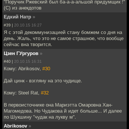
"Поручик Ржевский был ба-а-а-альшой придумщик !"
(С) из анекдотов
Едкий Натр
»
#39 |
20.10.15 16:27
Я с этой декоммунизацией стану бомжем со дня на
день. Жаль, что это не самое страшное, что вообще
сейчас вна творится.
Цзен ГУргуров
»
#40 |
20.10.15 16:31
Кому: Abrikosov,
#30
Дай цинк - взгляну на это чудище.
Кому: Steel Rat,
#32
В первоисточнике она Мариэтта Омаровна Хан-
Магомедова. Но Чудакова й идет больше... И далее
по Шукшину "чудак на лукву м".
Abrikosov
»