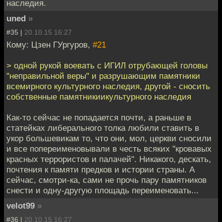
наследия.
uned
»
#35 |
20.10.15 16:27
Кому: Цзен ГУргуров,
#21
> одной рукой воевать с ИГИЛ отрубающей головы
"неправильной веры" и разрушающим памятники
всемирного культурного наследия, другой - сносить
собственные памятникиикультурного наследия
Как-то сейчас не попадается почти, а раньше в
статейках либерального толка любили ставить в
укор большевикам то, что они, мол, церкви сносили
и все попереименовывали в честь всяких "кровавых
красных террористов и палачей". Никакого, дескать,
почтения к памяти предков и истории страны. А
сейчас, смотри-ка, сами не прочь пару памятников
снести и одну-другую площадь переименовать...
velot99
»
#36 |
20.10.15 16:27