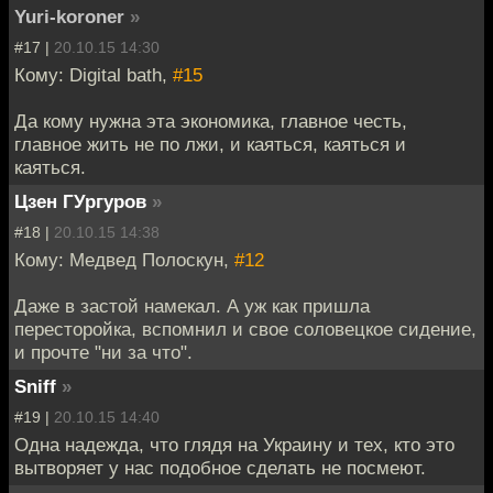
Yuri-koroner
»
#17 |
20.10.15 14:30
Кому: Digital bath,
#15
Да кому нужна эта экономика, главное честь,
главное жить не по лжи, и каяться, каяться и
каяться.
Цзен ГУргуров
»
#18 |
20.10.15 14:38
Кому: Медвед Полоскун,
#12
Даже в застой намекал. А уж как пришла
пересторойка, вспомнил и свое соловецкое сидение,
и прочте "ни за что".
Sniff
»
#19 |
20.10.15 14:40
Одна надежда, что глядя на Украину и тех, кто это
вытворяет у нас подобное сделать не посмеют.