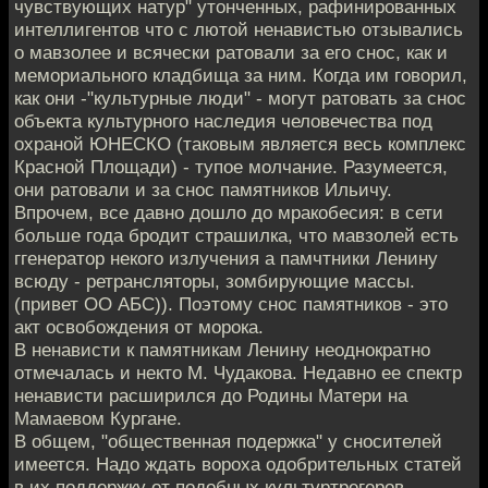
чувствующих натур" утонченных, рафинированных
интеллигентов что с лютой ненавистью отзывались
о мавзолее и всячески ратовали за его снос, как и
мемориального кладбища за ним. Когда им говорил,
как они -"культурные люди" - могут ратовать за снос
объекта культурного наследия человечества под
охраной ЮНЕСКО (таковым является весь комплекс
Красной Площади) - тупое молчание. Разумеется,
они ратовали и за снос памятников Ильичу.
Впрочем, все давно дошло до мракобесия: в сети
больше года бродит страшилка, что мавзолей есть
ггенератор некого излучения а памчтники Ленину
всюду - ретрансляторы, зомбирующие массы.
(привет ОО АБС)). Поэтому снос памятников - это
акт освобождения от морока.
В ненависти к памятникам Ленину неоднократно
отмечалась и некто М. Чудакова. Недавно ее спектр
ненависти расширился до Родины Матери на
Мамаевом Кургане.
В общем, "общественная подержка" у сносителей
имеется. Надо ждать вороха одобрительных статей
в их поддержку от подобных культуртрегеров.