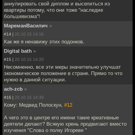
аннулировать свой диплом и выселиться из
квартиры потому, что они тоже "наследие
большевизма"!
МареманВасилич
»
#14 |
20.10.15 14:16
Как же я ненавижу этих подонков.
Digital bath
»
#15 |
20.10.15 14:20
Несомненно, все эти меры значительно улучшат
экономическое положение в стране. Прямо то что
нужно в данной ситуации.
ach-zcb
»
#16 |
20.10.15 14:30
Кому: Медвед Полоскун,
#12
А чего это в центре его имени такие креативные
деятели делают? Всякую хрень продвигают вместо
изучения "Слова о полку Игореве "