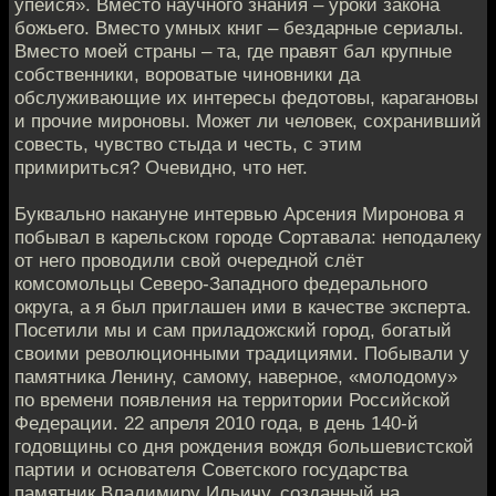
упейся». Вместо научного знания – уроки закона
божьего. Вместо умных книг – бездарные сериалы.
Вместо моей страны – та, где правят бал крупные
собственники, вороватые чиновники да
обслуживающие их интересы федотовы, карагановы
и прочие мироновы. Может ли человек, сохранивший
совесть, чувство стыда и честь, с этим
примириться? Очевидно, что нет.
Буквально накануне интервью Арсения Миронова я
побывал в карельском городе Сортавала: неподалеку
от него проводили свой очередной слёт
комсомольцы Северо-Западного федерального
округа, а я был приглашен ими в качестве эксперта.
Посетили мы и сам приладожский город, богатый
своими революционными традициями. Побывали у
памятника Ленину, самому, наверное, «молодому»
по времени появления на территории Российской
Федерации. 22 апреля 2010 года, в день 140-й
годовщины со дня рождения вождя большевистской
партии и основателя Советского государства
памятник Владимиру Ильичу, созданный на