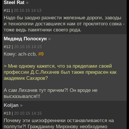
Steel Rat
»
#11 |
20.10.15 14:13
Надо бы заодно разнести железные дороги, заводы
и технологии доставшиеся нам от проклятого совка -
тоже ведь памятники своего рода.
Медвед Полоскун
»
#12 |
20.10.15 14:15
Кому: ach-zcb,
#9
> Мне одному кажется, что за пределами своей
профессии Д.С.Лихачев был также прекрасен как
академик Сахаров?
А сам Лихачев тут причем?! Он вроде не
высказывался!!!
Koljan
»
#13 |
20.10.15 14:15
Почему эти шизофренники останавливаются на
полпути?! Гражданину Миронову необходимо