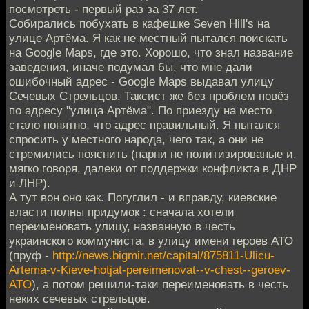
посмотреть - первый раз за 37 лет.
Собирались побухать в кафешке Seven Hill's на
улице Артёма. Я как не местный пытался поискать
на Google Maps, где это. Хорошо, что знал название
заведения, иначе подумал бы, что мне дали
ошибочный адрес - Google Maps выдавал улицу
Сечевых Стрельцов. Таксист же без проблем повёз
по адресу "улица Артёма". По приезду на место
стало понятно, что адрес правильный. Я пытался
спросить у местного народа, чего так, а они не
стремились пояснить (парни не политизированые и,
мягко говоря, далеки от поддержки конфликта в ДНР
и ЛНР).
А тут вон оно как. Погуглил - и вправду, киевские
власти полны придумок : сначала хотели
переименовать улицу, названную в честь
украинского коммуниста, в улицу имени героев АТО
(пруф -
http://news.bigmir.net/capital/875811-Ulicu-
Artema-v-Kieve-hotjat-pereimenovat--v-chest--geroev-
ATO
), а потом решили-таки переименовать в честь
неких сечевых стрельцов.