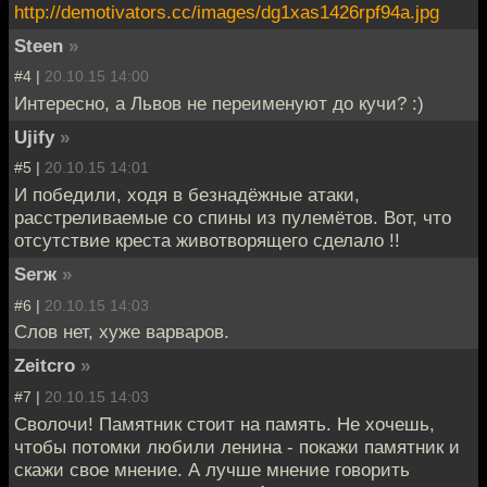
http://demotivators.cc/images/dg1xas1426rpf94a.jpg
Steen
»
#4 |
20.10.15 14:00
Интересно, а Львов не переименуют до кучи? :)
Ujify
»
#5 |
20.10.15 14:01
И победили, ходя в безнадёжные атаки,
расстреливаемые со спины из пулемётов. Вот, что
отсутствие креста животворящего сделало !!
Serж
»
#6 |
20.10.15 14:03
Слов нет, хуже варваров.
Zeitcro
»
#7 |
20.10.15 14:03
Сволочи! Памятник стоит на память. Не хочешь,
чтобы потомки любили ленина - покажи памятник и
скажи свое мнение. А лучше мнение говорить