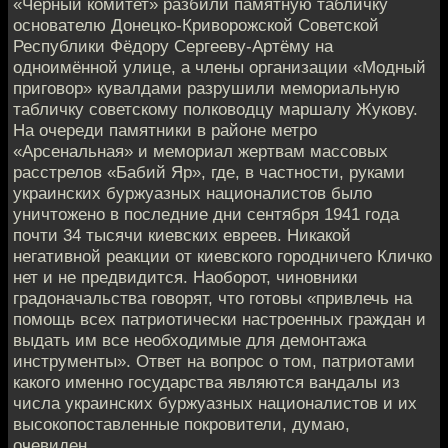
«Чёрный комитет» разбили памятную табличку
основателю Донецко-Криворожской Советской
Республики Фёдору Сергееву-Артёму на
одноимённой улице, а члены организации «Модный
приговор» кувалдами разрушили мемориальную
табличку советскому полководцу маршалу Жукову.
На очереди памятники в районе метро
«Арсенальная» и мемориал жертвам массовых
расстрелов «Бабий Яр», где, в частности, руками
украинских буржуазных националистов было
уничтожено в последние дни сентября 1941 года
почти 34 тысячи киевских евреев. Никакой
негативной реакции от киевского городничего Кличко
нет и не предвидится. Наоборот, чиновники
градоначальства говорят, что готовы «привлечь на
помощь всех патриотически настроенных граждан и
выдать им все необходимые для демонтажа
инструменты». Ответ на вопрос о том, патриотами
какого именно государства являются вандалы из
числа украинских буржуазных националистов и их
высокопоставленные покровители, думаю,
очевиден…