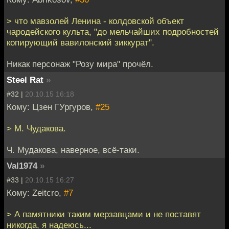
> что мавзолей Ленина - колдовской объект
чародейского культа, "до мельчайших подробностей
копирующий вавилонский зиккурат".
Никак персонаж "Розу мира" прочёл.
Steel Rat
»
#32 |
20.10.15 16:18
Кому: Цзен ГУргуров,
#25
> М. Чудакова.
Ч. Мудакова, наверное, всё-таки.
Val1974
»
#33 |
20.10.15 16:27
Кому: Zeitcro,
#7
> А памятники таким мерзавцами и не поставят
никогда, я надеюсь...