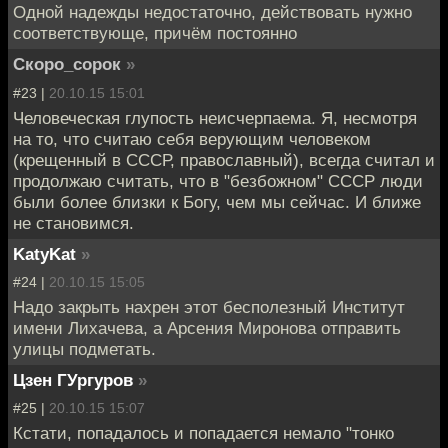
Одной надежды недостаточно, действовать нужно
соответствующе, причём постоянно
Скоро_сорок
»
#23 |
20.10.15 15:01
Человеческая глупость неисчерпаема. Я, несмотря
на то, что считаю себя верующим человеком
(крещенный в СССР, православный), всегда считал и
продолжаю считать, что в "безбожном" СССР люди
были более близки к Богу, чем мы сейчас. И ближе
не становимся.
KatyKat
»
#24 |
20.10.15 15:05
Надо закрыть нахрен этот бесполезный Институт
имени Лихачева, а Арсения Миронова отправить
улицы подметать.
Цзен ГУргуров
»
#25 |
20.10.15 15:07
Кстати, попадалось и попадается немало "тонко