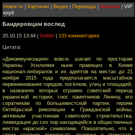
Новости
|
Картинки
|
Видео
|
Переводы
|
Магазин
|
VIP
клуб
Бандеровцам вослед
20.10.15 13:44
|
Goblin
|
133 комментария
Цитата:
«Декоммунизация» вовсю шагает по просторам
Украины. Усилиями ныне правящих в Киеве
национал-либералов и их адептов на местах до 21
ноября 2015 года предполагается масштабное
переименование городов, посёлков, улиц и площадей,
в названиях которых отражен советский период
украинской истории, снос памятников Ленину, его
соратникам по большевистской партии, героям
Октябрьской революции и Гражданской войны,
активным участникам советского строительства,
ликвидация до сих пор находящейся в общественных
местах «красной» символики. Показательно, что в
своих усилиях переписать историю и отомстить