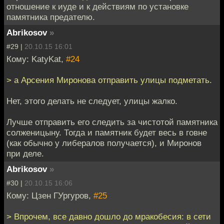
отношение к иуде и к действиям по установке
памятника предателю.
Abrikosov
»
#29 |
20.10.15 16:01
Кому: KatyKat,
#24
> а Арсения Миронова отправить улицы подметать.
Нет, этого делать не следует, улицы жалко.
Лучше отправить его следить за чистотой памятника
солженицыну. Тогда и памятник будет весь в говне
(как обычно у либералов получается), и Миронов
при деле.
Abrikosov
»
#30 |
20.10.15 16:06
Кому: Цзен ГУргуров,
#25
> Впрочем, все давно дошло до мракобесия: в сети