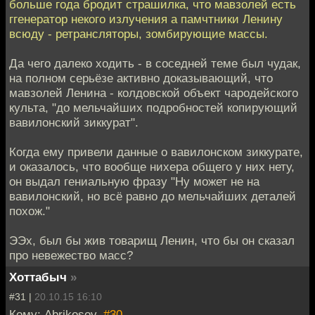
больше года бродит страшилка, что мавзолей есть
ггенератор некого излучения а памчтники Ленину
всюду - ретрансляторы, зомбирующие массы.
Да чего далеко ходить - в соседней теме был чудак,
на полном серьёзе активно доказывающий, что
мавзолей Ленина - колдовской объект чародейского
культа, "до мельчайших подробностей копирующий
вавилонский зиккурат".
Когда ему привели данные о вавилонском зиккурате,
и оказалось, что вообще нихера общего у них нету,
он выдал гениальную фразу "Ну может не на
вавилонский, но всё равно до мельчайших деталей
похож."
ЭЭх, был бы жив товарищ Ленин, что бы он сказал
про невежество масс?
Хоттабыч
»
#31 |
20.10.15 16:10
Кому: Abrikosov,
#30