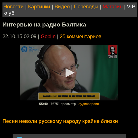
Новости
|
Картинки
|
Видео
|
Переводы
|
Магазин
|
VIP
клуб
Интервью на радио Балтика
22.10.15 02:09
|
Goblin
|
25 комментариев
55:40
|
76751 просмотр
|
аудиоверсия
Песни неволи русскому народу крайне близки