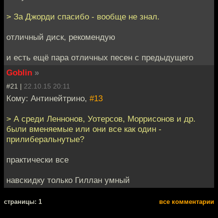
> За Джорди спасибо - вообще не знал.
отличный диск, рекомендую
и есть ещё пара отличных песен с предыдущего
Goblin
»
#21 |
22.10.15 20:11
Кому: Антинейтрино,
#13
> А среди Леннонов, Уотерсов, Моррисонов и др.
были вменяемые или они все как один -
прилиберальнутые?
практически все
навскидку только Гиллан умный
cтраницы: 1
все комментарии