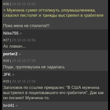
#26 |
23.10.15 16:52
> Мужчина сумел оттолкнуть злоумышленника,
схватил пистолет и трижды выстрелил в грабителя
Пока жена не спалила!!!
Nike755
»
#27 |
23.10.15 16:56
Ах ловкач...
porter2
»
#28 |
23.10.15 17:29
Поди, групповушка не задалась
JFK
»
#29 |
23.10.15 17:32
Заголовок по ссылке прекрасен: "В США мужчина
выстрелил в поцеловавшего его грабителя". Дак как
он посмел! Мужчина-то.
brd41
»