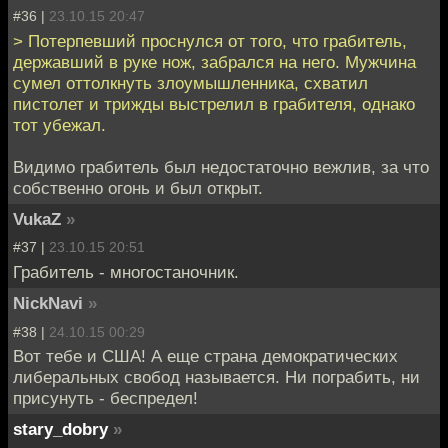
#36 |
23.10.15 20:47
> Потерпевший проснулся от того, что грабитель,
державший в руке нож, забрался на него. Мужчина
сумел оттолкнуть злоумышленника, схватил
пистолет и трижды выстрелил в грабителя, однако
тот убежал.
Видимо грабитель был недостаточно вежлив, за что
собственно огонь и был открыт.
VukaZ
»
#37 |
23.10.15 20:51
Грабитель - многостаночник.
NickNavi
»
#38 |
24.10.15 00:29
Вот тебе и США! А еще страна демократических
либеральных свобод называется. Ни пограбить, ни
присунуть - беспредел!
stary_dobry
»