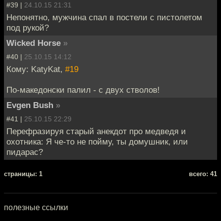
#39 |
24.10.15 21:31
Непонятно, мужчина спал в постели с пистолетом
под рукой?
Wicked Horse
»
#40 |
25.10.15 14:12
Кому: KatyKat,
#19
По-македонски палил - с двух стволов!
Evgen Bush
»
#41 |
25.10.15 22:29
Перефразируя старый анекдот про медведя и
охотника: Я че-то не пойму, ты домушник, или
пидарас?
cтраницы: 1
всего: 41
полезные ссылки