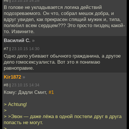
#6 |
23.10.15 14:28
В голове не укладывается логика действий
подозреваемого. Он что, собрал мешок добра, и
вдруг увидел, как прекрасен спящий мужик и, типа,
полюбил всем сердцем??? Это просто пиздец какой-
то. Извините.
Василий С.
»
#7 |
23.10.15 14:30
Одно дело убивают обычного гражданина, а другое
дело гомосексуалиста. Вот это я понимаю
равноправие.
Kir1872
»
#8 |
23.10.15 14:34
Кому: Дадли Смит,
#1
> Achtung!
>
> >Эвон — даже лёжа в одной постели друг в друга
попасть не могут.
>