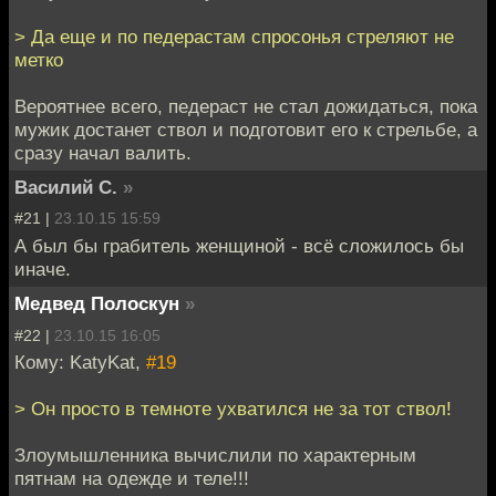
> Да еще и по педерастам спросонья стреляют не
метко
Вероятнее всего, педераст не стал дожидаться, пока
мужик достанет ствол и подготовит его к стрельбе, а
сразу начал валить.
Василий С.
»
#21 |
23.10.15 15:59
А был бы грабитель женщиной - всё сложилось бы
иначе.
Медвед Полоскун
»
#22 |
23.10.15 16:05
Кому: KatyKat,
#19
> Он просто в темноте ухватился не за тот ствол!
Злоумышленника вычислили по характерным
пятнам на одежде и теле!!!