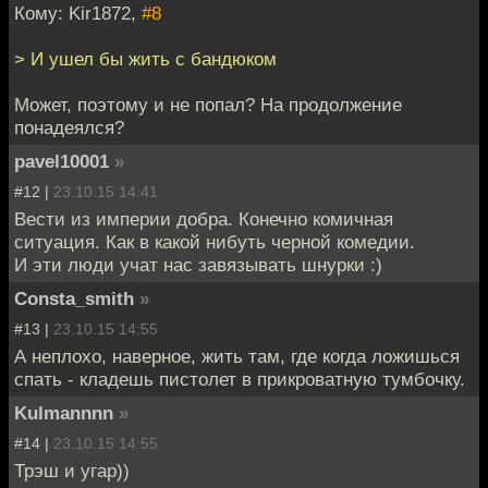
Кому: Kir1872,
#8
> И ушел бы жить с бандюком
Может, поэтому и не попал? На продолжение
понадеялся?
pavel10001
»
#12 |
23.10.15 14:41
Вести из империи добра. Конечно комичная
ситуация. Как в какой нибуть черной комедии.
И эти люди учат нас завязывать шнурки :)
Consta_smith
»
#13 |
23.10.15 14:55
А неплохо, наверное, жить там, где когда ложишься
спать - кладешь пистолет в прикроватную тумбочку.
Kulmannnn
»
#14 |
23.10.15 14:55
Трэш и угар))