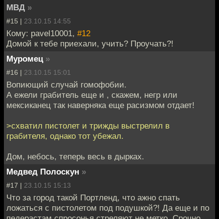
МВД
»
#15 |
23.10.15 14:55
Кому: pavel10001,
#12
Домой к тебе приехали, учить? Проучать?!
Муромец
»
#16 |
23.10.15 15:01
Вопиющий случай гомофобии.
А ежели грабитель еще и , скажем, негр или
мексиканец так наверняка еще расизмом отдает!
>схватил пистолет и трижды выстрелил в
грабителя, однако тот убежал.
Дом, небось, теперь весь в дырках.
Медвед Полоскун
»
#17 |
23.10.15 15:13
Что за город такой Портленд, что ажно спать
ложаться с пистолетом под подушкой?! Да еще и по
педерастам спросонья стреляют не метко. Срочно