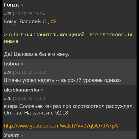
Гонzа
»
#23 |
23.10.15 16:24
Кому: Василий С.,
#21
> А был бы грабитель женщиной - всё сложилось бы
иначе.
Да! Целовала бы его жену.
lisboa
»
#24 |
23.10.15 16:33
Штаны успел надеть -- высокий уровень однако
aksbkanareika
»
#25 |
23.10.15 16:33
вчера Соловьев как раз про короткоствол рассуждал.
Он - за. На записи с 52:18
http://www.youtube.com/watch?v=97qQQ7JA7pA
Ухват
»