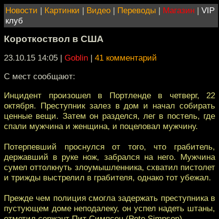
Новости
|
Картинки
|
Видео
|
Переводы
|
Магазин
|
VIP
клуб
Короткоствол в США
23.10.15 14:05
|
Goblin
|
41 комментарий
С мест сообщают:
Инцидент произошел в Портленде в четверг, 22
октября. Преступник залез в дом и начал собирать
ценные вещи. Затем он разделся, лег в постель, где
спали мужчина и женщина, и поцеловал мужчину.
Потерпевший проснулся от того, что грабитель,
державший в руке нож, забрался на него. Мужчина
сумел оттолкнуть злоумышленника, схватил пистолет
и трижды выстрелил в грабителя, однако тот убежал.
Прежде чем полиция смогла задержать преступника в
пустующем доме неподалеку, он успел надеть штаны,
отметил сержант Пит Симпсон (Pete Simpson).