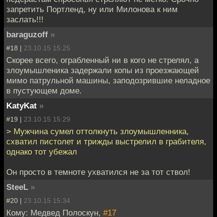
запретить Портленд, ну или Милонова к ним
заслать!!!
baraguzoff
»
#18 |
23.10.15 15:25
Скорее всего, ограбленный ни в кого не стрелял, а
злоумышленика задержали копы из проезжающей
мимо патрульной машины, заподозрившие неладное
в пустующем доме.
KatyKat
»
#19 |
23.10.15 15:29
> Мужчина сумел оттолкнуть злоумышленника,
схватил пистолет и трижды выстрелил в грабителя,
однако тот убежал
Он просто в темноте ухватился не за тот ствол!
SteeL
»
#20 |
23.10.15 15:34
Кому: Медвед Полоскун,
#17