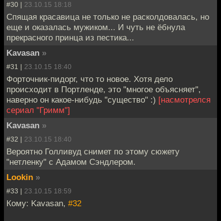
#30 |
23.10.15 18:18
Спящая красавица не только не расколдовалась, но
еще и оказалась мужиком... И чуть не ёбнула
прекрасного принца из пестика...
Kavasan
»
#31 |
23.10.15 18:40
Форточник-пидорг, что то новое. Хотя дело
происходит в Портленде, это "многое объясняет",
наверно он какое-нибудь "существо" :)
[насмотрелся
сериал "Гримм"]
Kavasan
»
#32 |
23.10.15 18:40
Вероятно Голливуд снимет по этому сюжету
"нетленку" с Адамом Сэндлером.
Lookin
»
#33 |
23.10.15 18:59
Кому: Kavasan,
#32