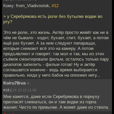
Кому: from_Vladivostok,
#12
> у Серебрякова есть роли без бутылки водки во
рту?
Это не роли, это жизнь. Актёр просто живёт как ни в
чём не бывало - ходит, бухает, спит, бухает, а потом
ещё раз бухает. А за ним следуют папарацци,
которые снимают всё это на камеру. А потом
предъявляют и говорят: так мол и так, мы из этих
съёмок смонтировали фильм, осталось только пару
диалогов запилить - фильм готов! Ну и актёр
соглашается конечно - ведь время выбирается
правильно, когда у него бабок на опохмел нету...
Koiru78rus
»
#18 |
24.10.15 11:00
Мне кажется, даже если Серебрякова в порнуху
пригласят сниматься, он и там водки из горла
жахнет. Чисто по привычке. А может даже из ствола.