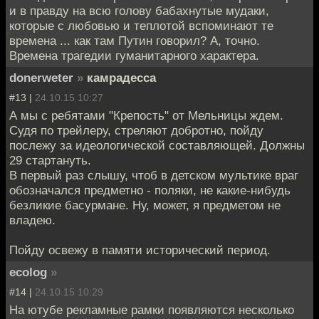
и в правду на всю голову бабахнутые мудаки,
которые с любовью и теплотой вспоминают те
времена ... как там Путин говорил? А, точно.
Времена трагедии гуманитарного характера.
donerweter
»
камрадесса
#13 |
24.10.15 10:27
А мы с ребятами "Крепость" от Мельницы ждем.
Судя по трейлеру, стреляют добротно, пойду
послежу за идеологической составляющей. Должны
29 стартануть.
В первый раз слышу, чтоб в детском мультике враг
обозначался предметно - поляки, не какие-нибудь
безликие басурмане. Ну, может, я предметом не
владею.
Пойду освежу в памяти исторический период.
ecolog
»
#14 |
24.10.15 10:29
На ютубе рекламные рамки появляются несколько