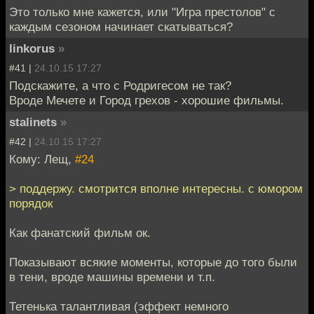
Это только мне кажется, или "Игра престолов" с
каждым сезоном начинает скатываться?
linkorus
»
#41 |
24.10.15 17:27
Подскажите, а что с Родригесом не так?
Вроде Мечете и Город грехов - хорошие фильмы.
stalinets
»
#42 |
24.10.15 17:27
Кому: Лещ,
#24
> поддержу. смотрится вполне интересны. с юмором
порядок
Как фанатский фильм ок.
Показывают всякие моменты, которые до того были
в тени, вроде машины времени и т.п.
Тетенька талантливая (эффект немного