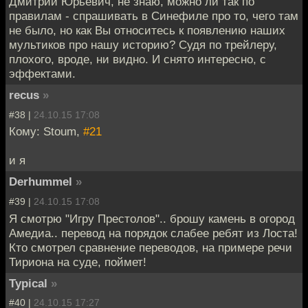
Дмитрий Юрьевич, не знаю, можно ли так по
правилам - спрашивать в Синефиле про то, чего там
не было, но как Вы относитесь к появлению наших
мультиков про нашу историю? Судя по трейлеру,
плохого, вроде, ни видно. И снято интересно, с
эффектами.
recus
»
#38 |
24.10.15 17:08
Кому: Stoum,
#21
и я
Derhummel
»
#39 |
24.10.15 17:08
Я смотрю "Игру Престолов".. брошу камень в огород
Амедиа.. перевод на порядок слабее ребят из Лоста!
Кто смотрел сравнение переводов, на примере речи
Тириона на суде, поймет!
Typical
»
#40 |
24.10.15 17:27