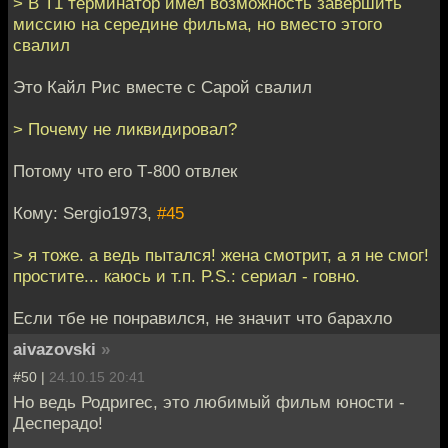
> В Т1 терминатор имел возможность завершить
миссию на середине фильма, но вместо этого
свалил
Это Кайл Рис вместе с Сарой свалил
> Почему не ликвидировал?
Потому что его Т-800 отвлек
Кому: Sergio1973,
#45
> я тоже. а ведь пытался! жена смотрит, а я не смог!
простите... каюсь и т.п. P.S.: сериал - говно.
Если тбе не понравился, не значит что барахло
aivazovski
»
#50 |
24.10.15 20:41
Но ведь Родригес, это любимый фильм юности -
Десперадо!