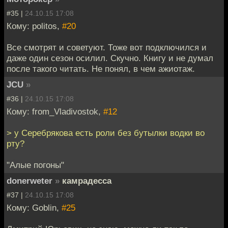
#35 |
24.10.15 17:08
Кому: politos,
#20
Все смотрят и советуют. Тоже вот подключился и
даже один сезон осилил. Скучно. Книгу и не думал
после такого читать. Не понял, в чем ажиотаж.
JCU
»
#36 |
24.10.15 17:08
Кому: from_Vladivostok,
#12
> у Серебрякова есть роли без бутылки водки во
рту?
"Алые погоны"
donerweter
»
камрадесса
#37 |
24.10.15 17:08
Кому: Goblin,
#25