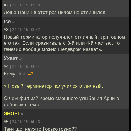
#2 |
24.10.15 03:38
Леша Панин в этот раз ничем не отличился.
Ice
»
#3 |
24.10.15 03:52
Новый терминатор получился отличный, зря говном
его так. Если сравнивать с 3-й или 4-й частью, то
генезис вообще можно шедевром назвать.
Ухват
»
#4 |
24.10.15 04:24
Кому: Ice,
#3
> Новый терминатор получился отличный,
О чем фильм? Кроме смешного улыбания Арни в
лобовом стекле.
SHOEI
»
#5 |
24.10.15 04:26
Таки що, неужто Горько говно??