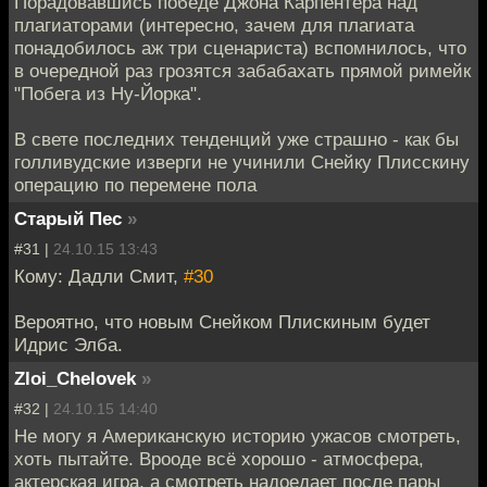
Порадовавшись победе Джона Карпентера над
плагиаторами (интересно, зачем для плагиата
понадобилось аж три сценариста) вспомнилось, что
в очередной раз грозятся забабахать прямой римейк
"Побега из Ну-Йорка".
В свете последних тенденций уже страшно - как бы
голливудские изверги не учинили Снейку Плисскину
операцию по перемене пола
Старый Пес
»
#31 |
24.10.15 13:43
Кому: Дадли Смит,
#30
Вероятно, что новым Снейком Плискиным будет
Идрис Элба.
Zloi_Chelovek
»
#32 |
24.10.15 14:40
Не могу я Американскую историю ужасов смотреть,
хоть пытайте. Врооде всё хорошо - атмосфера,
актерская игра, а смотреть надоедает после пары