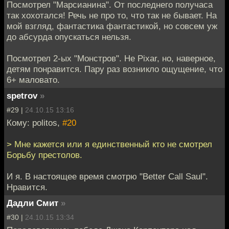
Посмотрел "Марсианина". От последнего получаса
так хохотался! Речь не про то, что так не бывает. На
мой взгляд, фантастика фантастикой, но совсем уж
до абсурда опускаться нельзя.
Посмотрел 2-ых "Монстров". Не Pixar, но, наверное,
детям понравится. Пару раз возникло ощущение, что
6+ маловато.
spetrov
»
#29 |
24.10.15 13:16
Кому: politos,
#20
> Мне кажется или я единственный кто не смотрел
Борьбу престолов.
И я. В настоящее время смотрю "Better Call Saul".
Нравится.
Дадли Смит
»
#30 |
24.10.15 13:34