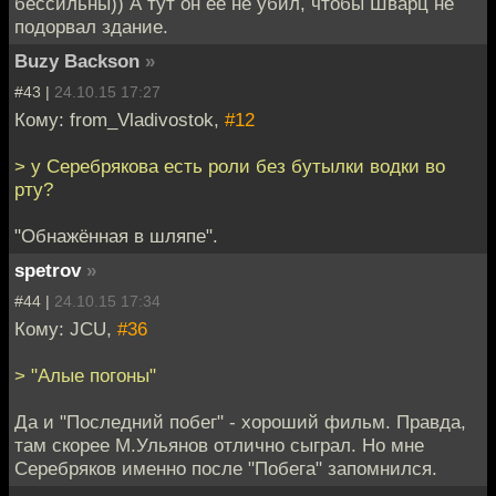
бессильны)) А тут он ее не убил, чтобы Шварц не
подорвал здание.
Buzy Backson
»
#43 |
24.10.15 17:27
Кому: from_Vladivostok,
#12
> у Серебрякова есть роли без бутылки водки во
рту?
"Обнажённая в шляпе".
spetrov
»
#44 |
24.10.15 17:34
Кому: JCU,
#36
> "Алые погоны"
Да и "Последний побег" - хороший фильм. Правда,
там скорее М.Ульянов отлично сыграл. Но мне
Серебряков именно после "Побега" запомнился.