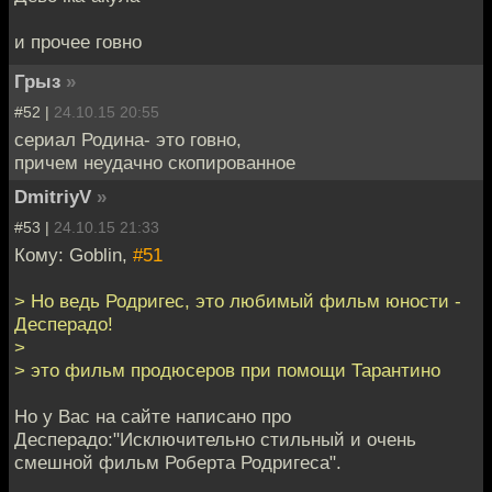
и прочее говно
Грыз
»
#52 |
24.10.15 20:55
сериал Родина- это говно,
причем неудачно скопированное
DmitriyV
»
#53 |
24.10.15 21:33
Кому: Goblin,
#51
> Но ведь Родригес, это любимый фильм юности -
Десперадо!
>
> это фильм продюсеров при помощи Тарантино
Но у Вас на сайте написано про
Десперадо:"Исключительно стильный и очень
смешной фильм Роберта Родригеса".