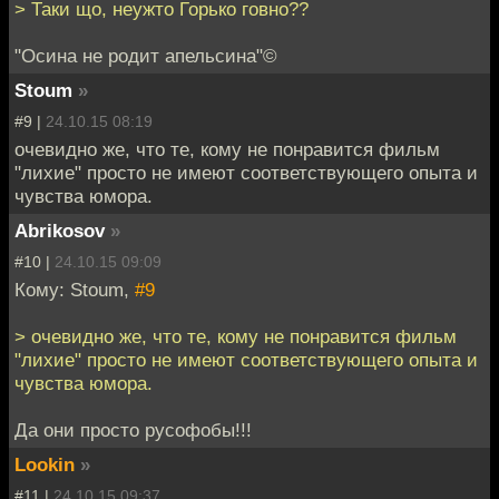
> Таки що, неужто Горько говно??
"Осина не родит апельсина"©
Stoum
»
#9 |
24.10.15 08:19
очевидно же, что те, кому не понравится фильм
"лихие" просто не имеют соответствующего опыта и
чувства юмора.
Abrikosov
»
#10 |
24.10.15 09:09
Кому: Stoum,
#9
> очевидно же, что те, кому не понравится фильм
"лихие" просто не имеют соответствующего опыта и
чувства юмора.
Да они просто русофобы!!!
Lookin
»
#11 |
24.10.15 09:37