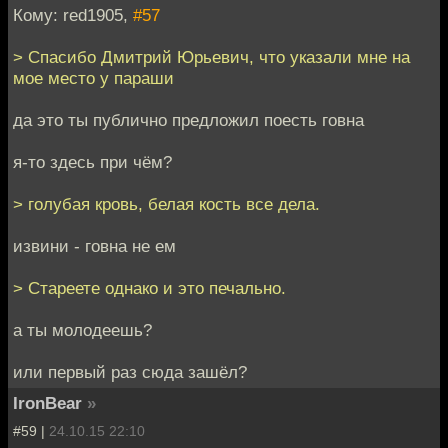
Кому: red1905,
#57
> Спасибо Дмитрий Юрьевич, что указали мне на
мое место у параши
да это ты публично предложил поесть говна
я-то здесь при чём?
> голубая кровь, белая кость все дела.
извини - говна не ем
> Стареете однако и это печально.
а ты молодеешь?
или первый раз сюда зашёл?
IronBear
»
#59 |
24.10.15 22:10