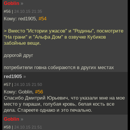
Goblin
»
#56 |
24.10.15 21:35
Кому: red1905,
#54
> Вместо "Истории ужасов" и "Родины", посмотрите
"На грани" и "Альфа Дом" в озвучке Кубиков
забойные вещи.
дорогой друг
потребители говна собираются в других местах
red1905
»
#57 |
24.10.15 21:50
Кому: Goblin,
#56
Спасибо Дмитрий Юрьевич, что указали мне на мое
место у параши, голубая кровь, белая кость все
дела. Стареете однако и это печально.
Goblin
»
#58 |
24.10.15 21:51