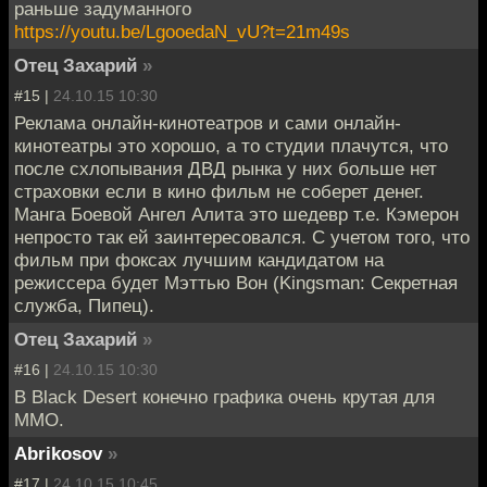
раньше задуманного
https://youtu.be/LgooedaN_vU?t=21m49s
Отец Захарий
»
#15 |
24.10.15 10:30
Реклама онлайн-кинотеатров и сами онлайн-
кинотеатры это хорошо, а то студии плачутся, что
после схлопывания ДВД рынка у них больше нет
страховки если в кино фильм не соберет денег.
Манга Боевой Ангел Алита это шедевр т.е. Кэмерон
непросто так ей заинтересовался. С учетом того, что
фильм при фоксах лучшим кандидатом на
режиссера будет Мэттью Вон (Kingsman: Секретная
служба, Пипец).
Отец Захарий
»
#16 |
24.10.15 10:30
В Black Desert конечно графика очень крутая для
MMO.
Abrikosov
»
#17 |
24.10.15 10:45