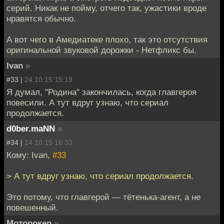
серий. Никак не пойму, отчего так, ужастики вроде
нравятся обычно.
А вот чего в Амедиатеке плохо, так это отсутствия
оригинальной звуковой дорожки - Нетфликс бы.
Ivan
»
#33 |
24.10.15 15:19
Я думал, "Родина" закончилась, когда главгероя
повесили. А тут вдруг узнаю, что сериал
продолжается.
d0ber.maNN
»
#34 |
24.10.15 16:33
Кому: Ivan,
#33
> А тут вдруг узнаю, что сериал продолжается.
Это потому, что главгерой — тётенька-агент, а не
повешенный.
Моторокер
»