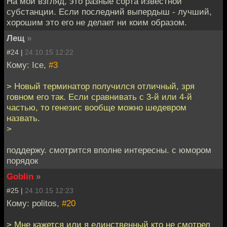
На мой взгляд, это разные сорта известной
субстанции. Если последний выпердыш - лучший,
хорошим это его не делает ни коим образом.
Лещ
»
#24 |
24.10.15 12:22
Кому: Ice,
#3
> Новый терминатор получился отличный, зря
говном его так. Если сравнивать с 3-й или 4-й
частью, то генезис вообще можно шедевром
назвать.
>
поддержу. смотрится вполне интересны. с юмором
порядок
Goblin
»
#25 |
24.10.15 12:23
Кому: politos,
#20
> Мне кажется или я единственный кто не смотрел