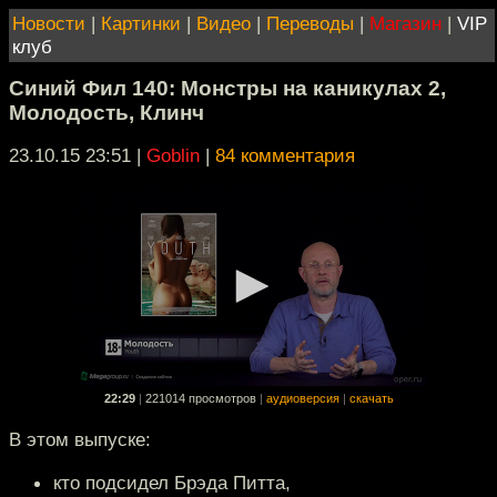
Новости
|
Картинки
|
Видео
|
Переводы
|
Магазин
|
VIP
клуб
Синий Фил 140: Монстры на каникулах 2,
Молодость, Клинч
23.10.15 23:51
|
Goblin
|
84 комментария
22:29
|
221014 просмотров
|
аудиоверсия
|
скачать
В этом выпуске:
кто подсидел Брэда Питта,