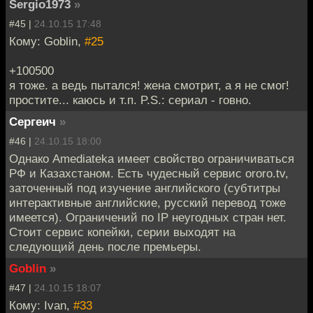
Sergio1973
»
#45 |
24.10.15 17:48
Кому: Goblin,
#25
+100500
я тоже. а ведь пытался! жена смотрит, а я не смог!
простите... каюсь и т.п. P.S.: сериал - говно.
Сергеич
»
#46 |
24.10.15 18:00
Однако Amediateka имеет свойство ограничиваться
РФ и Казахстаном. Есть чудесный сервис ororo.tv,
заточенный под изучение английского (субтитры
интерактивные английские, русский перевод тоже
имеется). Ограничений по IP неугодных стран нет.
Стоит сервис копейки, серии выходят на
следующий день после премьеры.
Goblin
»
#47 |
24.10.15 18:07
Кому: Ivan,
#33