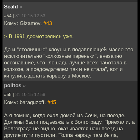
Scald
»
#54 |
31.10.15 12:53
Кому: Gizamov,
#43
> В 1991 досмотрелись уже.
Да и "столичные" клоуны в подавляющей массе это
исключительно "колхозные пареньки", внезапно
осознавшие, что "лошадь лучше всех работала в
колхозе, а председателем так и не стала", вот и
кинулись делать карьеру в Москве.
politos
»
#55 |
31.10.15 12:58
Кому: baraguzoff,
#45
А я помню, когда ехал домой из Сочи, на поезде.
Должны были подъезжать к Волгограду. Приехали, а
Волгограда не видно, оказывается наш поезд на
другие пути пустили. Толпа народу там была,