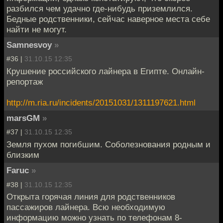
разбился чем удачно где-нибудь приземлился.
Бедные родственники, сейчас наверное места себе
найти не могут.
Samnesvoy
»
#36 |
31.10.15 12:35
Крушение российского лайнера в Египте. Онлайн-
репортаж
http://m.ria.ru/incidents/20151031/1311197621.html
marsGM
»
#37 |
31.10.15 12:35
Земля пухом погибшим. Соболезнования родным и
близким
Faruc
»
#38 |
31.10.15 12:35
Открыта горячая линия для родственников
пассажиров лайнера. Всю необходимую
информацию можно узнать по телефонам 8-