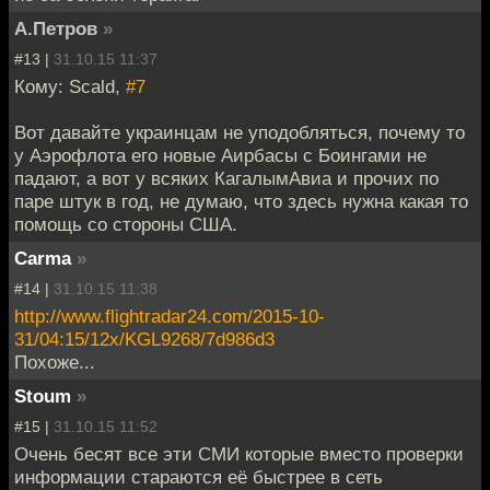
А.Петров
»
#13 |
31.10.15 11:37
Кому: Scald,
#7
Вот давайте украинцам не уподобляться, почему то
у Аэрофлота его новые Аирбасы с Боингами не
падают, а вот у всяких КагалымАвиа и прочих по
паре штук в год, не думаю, что здесь нужна какая то
помощь со стороны США.
Carma
»
#14 |
31.10.15 11:38
http://www.flightradar24.com/2015-10-
31/04:15/12x/KGL9268/7d986d3
Похоже...
Stoum
»
#15 |
31.10.15 11:52
Очень бесят все эти СМИ которые вместо проверки
информации стараются её быстрее в сеть