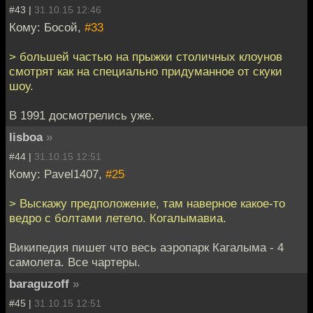
#43 |
31.10.15 12:46
Кому: Босой,
#33
> большей частью на прыжки столичных клоунов
смотрят как на специально придуманное от скуки
шоу.
В 1991 досмотрелись уже.
lisboa
»
#44 |
31.10.15 12:51
Кому: Pavel1407,
#25
> Выскажу предположение, там наверное какое-то
ведро с болтами летело. Когалымавиа.
Википедия пишет что весь аэропарк Кагалыма - 4
самолета. Все чартеры.
baraguzoff
»
#45 |
31.10.15 12:51