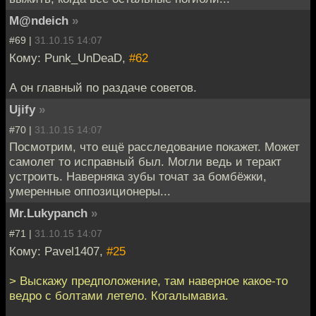
M@ndeich
»
#69 |
31.10.15 14:07
Кому: Punk_UnDeaD,
#62
А он главный по раздаче советов.
Ujify
»
#70 |
31.10.15 14:07
Посмотрим, что ещё расследование покажет. Может
самолет то исправный был. Могли ведь и теракт
устроить. Наверняка зубы точат за бомбёжки,
умеренные оппозиционеры...
Mr.Lukypanch
»
#71 |
31.10.15 14:07
Кому: Pavel1407,
#25
> Выскажу предположение, там наверное какое-то
ведро с болтами летело. Когалымавиа.