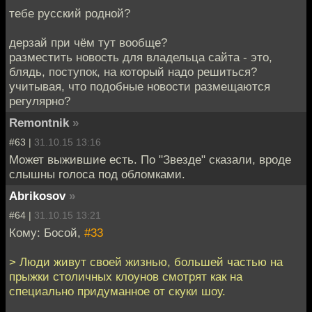
тебе русский родной?
дерзай при чём тут вообще?
разместить новость для владельца сайта - это,
блядь, поступок, на который надо решиться?
учитывая, что подобные новости размещаются
регулярно?
Remontnik
»
#63 |
31.10.15 13:16
Может выжившие есть. По "Звезде" сказали, вроде
слышны голоса под обломками.
Abrikosov
»
#64 |
31.10.15 13:21
Кому: Босой,
#33
> Люди живут своей жизнью, большей частью на
прыжки столичных клоунов смотрят как на
специально придуманное от скуки шоу.