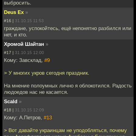
выбросить.
Deus Ex
»
#16 |
31.10.15 11:53
граждане, успокойтесь, ещё непонятно разбился или
нет, и кто.
Хромой Шайтан
»
#17 |
31.10.15 12:00
Кому: Завсклад,
#9
> У многих укров сегодня праздник.
На мнение полоумных лично я облокотился. Радость
людоедов нас не касается.
Scald
»
#18 |
31.10.15 12:09
Кому: А.Петров,
#13
> Вот давайте украинцам не уподобляться, почему