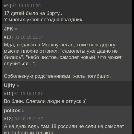
#9 |
31.10.15 11:30
17 детей было на борту..
У многих укров сегодня праздник.
JFK
»
#10 |
31.10.15 11:37
Мда, недавно в Москву летал, тоже всю дорогу
мысли плохие отгонял: "самолеты уже давно не
бились", "небо чистое, самолет новый, что может
случиться...".
Соболезную родственникам, жаль погибших.
Ujify
»
#11 |
31.10.15 11:37
Во блин. Слетали люди в отпуск :(
politos
»
#12 |
31.10.15 11:37
А на днях ведь там 18 россиян не сели на самолет
из-за боязни теракта.