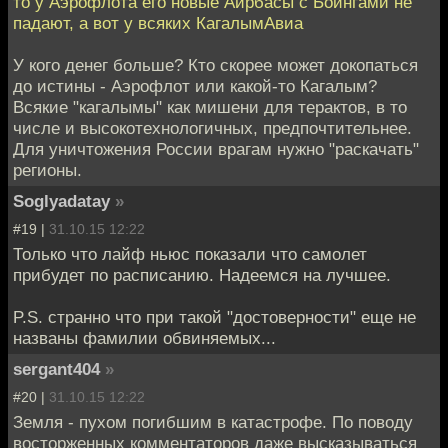
то у Аэрофлота его новые Аирбасы с Боингами не
падают, а вот у всяких КагалымАвиа
У кого денег больше? Кто скорее может докопаться
до истины - Аэрофлот или какой-то Кагалым?
Всякие "кагалымы" как мишени для терактов, в то
числе и высокотехнологичных, предпочтительнее.
Для уничтожения России врагам нужно "раскачать"
регионы.
Soglyadatay
»
#19 |
31.10.15 12:22
Только что лайф ньюс показали что самолет
прибудет по расписанию. Надеемся на лучшее.
P.S. странно что при такой "достоверности" еще не
названы фамилии обвиняемых...
sergant404
»
#20 |
31.10.15 12:22
Земля - пухом погибшим в катастрофе. По поводу
восторженных комментаторов даже высказываться