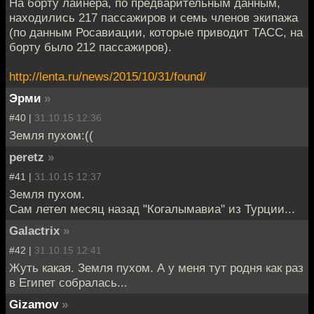
На борту лайнера, по предварительным данным,
находились 217 пассажиров и семь членов экипажа
(по данным Росавиации, которые приводит ТАСС, на
борту было 212 пассажиров).
http://lenta.ru/news/2015/10/31/found/
Эрми
»
#40 |
31.10.15 12:36
Земля пухом:((
peretz
»
#41 |
31.10.15 12:37
Земля пухом.
Сам летел месяц назад "Когалымавиа" из Турции...
Galactrix
»
#42 |
31.10.15 12:41
Жуть какая. Земля пухом. А у меня тут родня как раз
в Египет собралась...
Gizamov
»