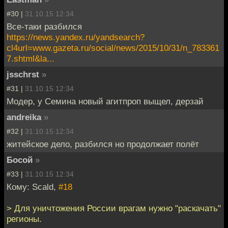
#30 |
31.10.15 12:34
Все-таки разбился
https://news.yandex.ru/yandsearch?
cl4url=www.gazeta.ru/social/news/2015/10/31/n_783361
7.shtml&la...
jsschrst
»
#31 |
31.10.15 12:34
Модер, у Семина новый агитпроп выщел, дерзай
andreika
»
#32 |
31.10.15 12:34
житейское дело, разбился но продолжает полёт
Босой
»
#33 |
31.10.15 12:34
Кому: Scald,
#18
> Для уничтожения России врагам нужно "раскачать"
регионы.