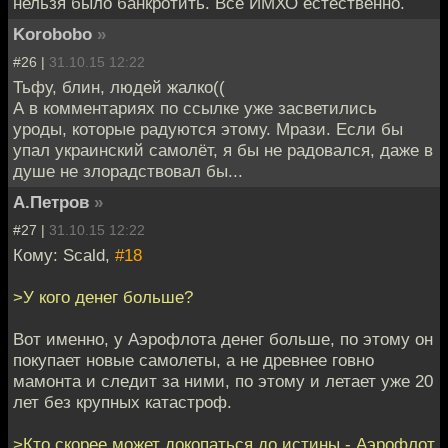
нельзя было банкротить. Все ИМХО естественно.
Korobobo
»
#26 |
31.10.15 12:22
Тьфу, блин, людей жалко((
А в комментариях по ссылке уже засветились
уроды, которые радуются этому. Мрази. Если бы
упал украинский самолёт, я бы не радовался, даже в
душе не злорадствовал бы...
А.Петров
»
#27 |
31.10.15 12:22
Кому: Scald,
#18
>У кого денег больше?
Вот именно, у Аэрофлота денег больше, по этому он
покупает новые самолеты, а не древнее говно
мамонта и следит за ними, по этому и летает уже 20
лет без крупных катастроф.
>Кто скорее может докопаться до истины - Аэрофлот