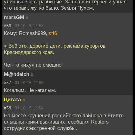
уличные часы разбитые. Зашел в интернет и узнал
что теракт, жутко было. Земля Пухом.
marsGM
»
#56 |
31.10.15 12:58
Кому: Romash999,
#46
> Всё это, дорогие дети, реклама курортов
Краснодарского края.
Чет-то нихуя не смешно
M@ndeich
»
#57 |
31.10.15 12:59
Когалым. Не кагалым.
Цитата
»
#58 |
31.10.15 13:04
На месте крушения российского лайнера в Египте
слышны крики выживших, сообщил Reuters
сотрудник экстренной службы.