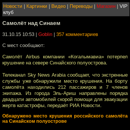
Новости
|
Картинки
|
Видео
|
Переводы
|
Магазин
|
VIP
клуб
Самолёт над Синаем
31.10.15 10:53
|
Goblin
|
357 комментариев
С мест сообщают:
Самолёт Airbus компании «Когалымавиа» потерпел
крушение на севере Синайского полуострова.
Телеканал Sky News Arabia сообщает, что экстренные
службы уже обнаружили место крушения. На борту
самолёта находились 212 пассажиров и 7 членов
экипажа. Из города Эль-Ариш направлены порядка
двадцати автомобилей скорой помощи для эвакуации
жертв катастрофы, передаёт РИА Новости.
Обнаружено место крушения российского самолёта
на Синайском полуострове