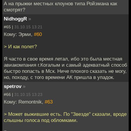
А на прыжки местных клоунов типа Ройзмана как
смотрят?
NidhoggR
»
#65 |
31.10.15 13:21
Кому: Эрми,
#60
> И как полет?
Я часто в свое время летал, ибо это была местная
авиакомпания г.Когалым и самый адекватный способ
быстро попасть в Мск. Ниче плохого сказать не могу,
но, походу, с того времени АК пришла в упадок.
spetrov
»
#66 |
31.10.15 13:23
Кому: Remontnik,
#63
> Может выжившие есть. По "Звезде" сказали, вроде
слышны голоса под обломками.