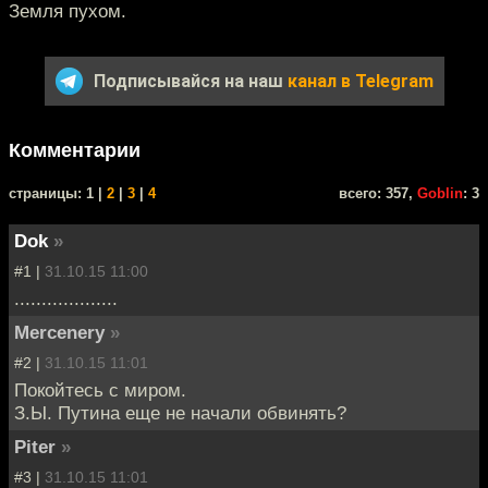
Земля пухом.
Подписывайся на наш
канал в Telegram
Комментарии
cтраницы: 1 |
2
|
3
|
4
всего: 357,
Goblin
: 3
Dok
»
#1 |
31.10.15 11:00
...................
Mercenery
»
#2 |
31.10.15 11:01
Покойтесь с миром.
З.Ы. Путина еще не начали обвинять?
Piter
»
#3 |
31.10.15 11:01