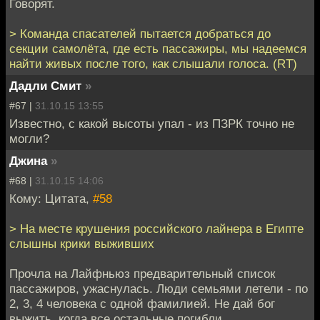
Говорят.
> Команда спасателей пытается добраться до
секции самолёта, где есть пассажиры, мы надеемся
найти живых после того, как слышали голоса. (RT)
Дадли Смит
»
#67 |
31.10.15 13:55
Известно, с какой высоты упал - из ПЗРК точно не
могли?
Джина
»
#68 |
31.10.15 14:06
Кому: Цитата,
#58
> На месте крушения российского лайнера в Египте
слышны крики выживших
Прочла на Лайфньюз предварительный список
пассажиров, ужаснулась. Люди семьями летели - по
2, 3, 4 человека с одной фамилией. Не дай бог
выжить, когда все остальные погибли...