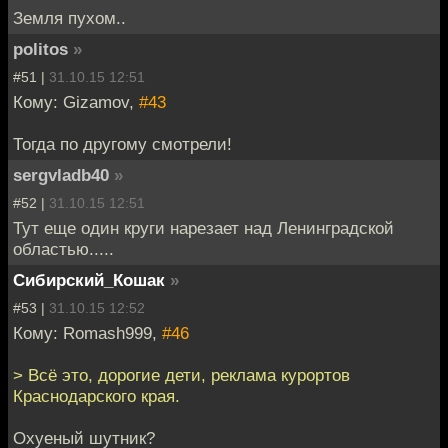
Земля пухом..
politos
»
#51 |
31.10.15 12:51
Кому: Gizamov,
#43
Тогда по другому смотрели!
sergvladb40
»
#52 |
31.10.15 12:51
Тут еще один круги нарезает над Ленинградской
областью.....
Сибирский_Кошак
»
#53 |
31.10.15 12:52
Кому: Romash999,
#46
> Всё это, дорогие дети, реклама курортов
Краснодарского края.
Охуеный шутник?