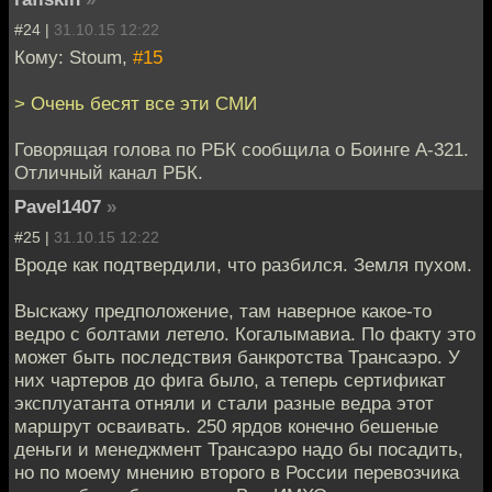
#24 |
31.10.15 12:22
Кому: Stoum,
#15
> Очень бесят все эти СМИ
Говорящая голова по РБК сообщила о Боинге А-321.
Отличный канал РБК.
Pavel1407
»
#25 |
31.10.15 12:22
Вроде как подтвердили, что разбился. Земля пухом.
Выскажу предположение, там наверное какое-то
ведро с болтами летело. Когалымавиа. По факту это
может быть последствия банкротства Трансаэро. У
них чартеров до фига было, а теперь сертификат
эксплуатанта отняли и стали разные ведра этот
маршрут осваивать. 250 ярдов конечно бешеные
деньги и менеджмент Трансаэро надо бы посадить,
но по моему мнению второго в России перевозчика