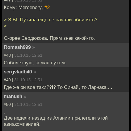
#47 |
31.10.15 12:51
Кому: Mercenery,
#2
> З.Ы. Путина еще не начали обвинять?
>
Скорее Сердюкова. Прям знак какой-то.
Romash999
»
#48 |
31.10.15 12:51
Соболезную, земля пухом.
sergvladb40
»
#49 |
31.10.15 12:51
Где же он все таки??!? То Синай, то Ларнака....
manush
»
#50 |
31.10.15 12:51
.
Две недели назад из Алании прилетели этой
авиакомпанией.