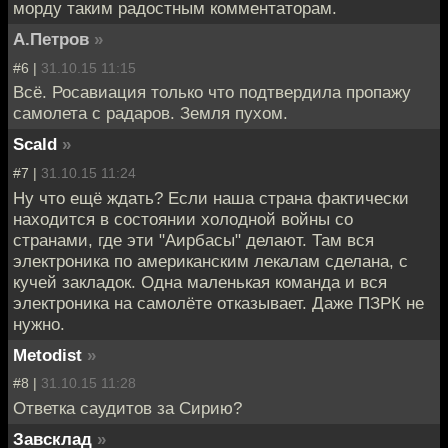
морду таким радостным комментаторам.
А.Петров
»
#6 |
31.10.15 11:15
Всё. Росавиация только что подтвердила пропажу
самолета с радаров. Земля пухом.
Scald
»
#7 |
31.10.15 11:24
Ну что ещё ждать? Если наша страна фактически
находится в состоянии холодной войны со
странами, где эти "Аирбасы" делают. Там вся
электроника по американским лекалам сделана, с
кучей закладок. Одна маленькая команда и вся
электроника на самолёте отказывает. Даже ПЗРК не
нужно.
Metodist
»
#8 |
31.10.15 11:28
Ответка саудитов за Сирию?
Завсклад
»