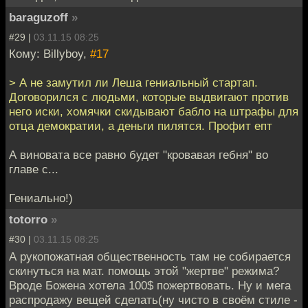
baraguzoff
»
#29 |
03.11.15 08:25
Кому: Billyboy,
#17
> А не замутил ли Леша гениальный стартап.
Договорился с людьми, которые выдвигают против
него иски, хомячки скидывают бабло на штрафы для
отца демократии, а деньги пилятся. Профит епт
А виновата все равно будет "кровавая гебня" во
главе с...
Гениально!)
totorro
»
#30 |
03.11.15 08:25
А рукопожатная общественность там не собирается
скинуться на мат. помощь этой "жертве" режима?
Вроде Божена хотела 100$ пожертвовать. Ну и мега
распродажу вещей сделать(ну чисто в своём стиле -