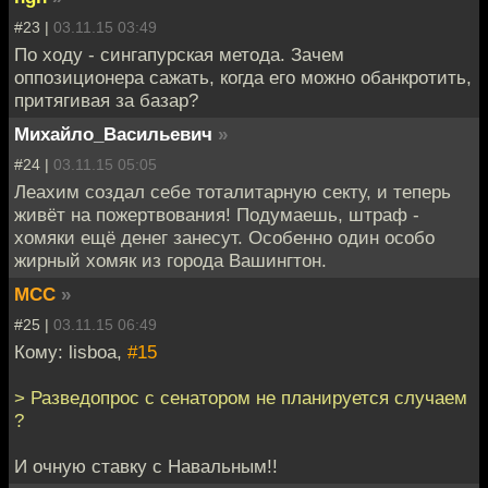
#23 |
03.11.15 03:49
По ходу - сингапурская метода. Зачем
оппозиционера сажать, когда его можно обанкротить,
притягивая за базар?
Михайло_Васильевич
»
#24 |
03.11.15 05:05
Леахим создал себе тоталитарную секту, и теперь
живёт на пожертвования! Подумаешь, штраф -
хомяки ещё денег занесут. Особенно один особо
жирный хомяк из города Вашингтон.
MCC
»
#25 |
03.11.15 06:49
Кому: lisboa,
#15
> Разведопрос с сенатором не планируется случаем
?
И очную ставку с Навальным!!