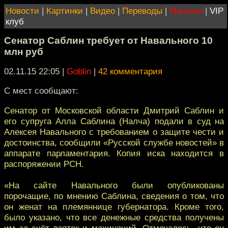
Новости
|
Картинки
|
Видео
|
Переводы
|
Магазин
|
VIP
клуб
Сенатор Саблин требует от Навального 10
млн руб
02.11.15 22:05
|
Goblin
|
42 комментария
С мест сообщают:
Сенатор от Московской области Дмитрий Саблин и
его супруга Алла Саблина (Налча) подали в суд на
Алексея Навального с требованием о защите чести и
достоинства, сообщили «Русской службе новостей» в
аппарате парламентария. Копия иска находится в
распоряжении РСН.
«На сайте Навального были опубликованы
порочащие, по мнению Саблина, сведения о том, что
он женат на племяннице губернатора. Кроме того,
было указано, что все денежные средства получены
им за счёт взяток и махинаций. Отмечалось, что он