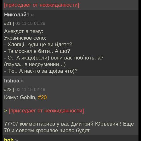
[приседает от неожиданности]
Николай1
»
#21 |
03.11.15 01:28
Анекдот в тему:
Украинское село:
- Хлопцi, куди це ви йдете?
- Та москалiв бити.. А шо?
- О.. А якщо(если) вони вас поб`ють, а?
(пауза.. в недоумении...)
- Тю.. А нас-то за що(за что)?
lisboa
»
#22 |
03.11.15 02:48
Кому: Goblin,
#20
>
[приседает от неожиданности]
77707 комментариев у вас Дмитрий Юръевич ! Еще
70 и совсем красивое число будет
hgh
»