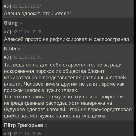
#6 |
02.11.15 22:27
Алеша адвокат, отобьется!!!
Sking
»
#7 |
02.11.15 22:28
Алексей просто не рефликсировал и распространял
NT45
»
#8 |
02.11.15 22:35
Так ведь он не для себя старается-то, не за ради
искоренения пороков из общества бложит
избирательно о представителях различных ветвей
власти. Человек ничем другим не занят, кроме как
поиском щепок в чужих глазах.
Тот, кто оплачивает ему всю эту возню, покроет и
непредвиденные расходы, хотя наверняка на
будущее сделает нагоняй, чтоб не переусердствовал
шибко за счёт чужих налогоплательщиков.
Пётр Григорьев
»
#9 |
02.11.15 22:35