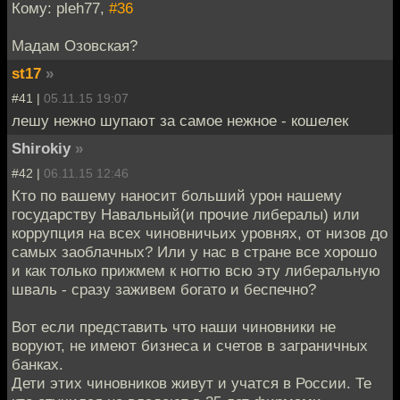
Кому: pleh77,
#36
Мадам Озовская?
st17
»
#41 |
05.11.15 19:07
лешу нежно шупают за самое нежное - кошелек
Shirokiy
»
#42 |
06.11.15 12:46
Кто по вашему наносит больший урон нашему
государству Навальный(и прочие либералы) или
коррупция на всех чиновничьих уровнях, от низов до
самых заоблачных? Или у нас в стране все хорошо
и как только прижмем к ногтю всю эту либеральную
шваль - сразу заживем богато и беспечно?
Вот если представить что наши чиновники не
воруют, не имеют бизнеса и счетов в заграничных
банках.
Дети этих чиновников живут и учатся в России. Те