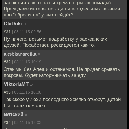
засохший лак, остатки крема, огрызок помады).
Прям даже интересно - дальше отдельных вяканий
про "сбросится" у них пойдёт?
OkiDoki
»
#31 |
03.11.15 09:56
Ну ничего, возьмет подработку у заокеанских
друзей. Поработает, раскидается как-то.
aksbkanareika
»
#32 |
03.11.15 10:19
Этак мы без Алеши останемся. Не придет срывать
покровы, будет каторжничать за еду.
ViktoriaMT
»
#33 |
03.11.15 10:38
Так скоро у Лехи последнего хомяка отберут. Детей
бы своих пожалел.
Вятский
»
#34 |
03.11.15 12:03