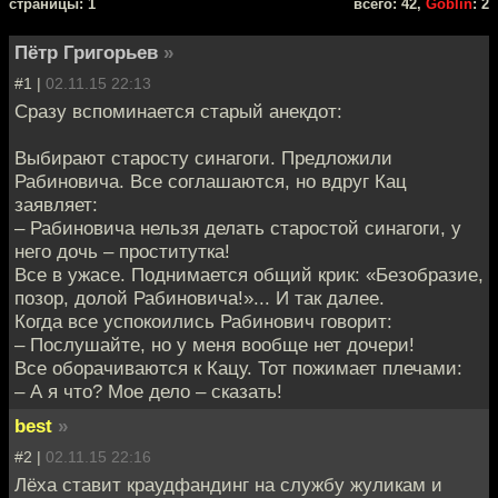
cтраницы: 1
всего: 42,
Goblin
: 2
Пётр Григорьев
»
#1 |
02.11.15 22:13
Сразу вспоминается старый анекдот:
Выбирают старосту синагоги. Предложили
Рабиновича. Все соглашаются, но вдруг Кац
заявляет:
– Рабиновича нельзя делать старостой синагоги, у
него дочь – проститутка!
Все в ужасе. Поднимается общий крик: «Безобразие,
позор, долой Рабиновича!»... И так далее.
Когда все успокоились Рабинович говорит:
– Послушайте, но у меня вообще нет дочери!
Все оборачиваются к Кацу. Тот пожимает плечами:
– А я что? Мое дело – сказать!
best
»
#2 |
02.11.15 22:16
Лёха ставит краудфандинг на службу жуликам и