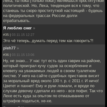
Леха, ты пока (только пока!) являешься проституткой
политической. Но, Леха, тенденция вся к тому, что
станешь ты скоро проституткой настоящей - будешь
на федеральных трассах России долги
отрабатывать.
Я люблю снег
»
#35 |
03.11.15 12:27
Это чё теперь, думать перед тем как говорить?!
pleh77
»
#36 |
03.11.15 13:06
Ну, не знаю... У нас тут есть один гаврик на районе,
который проиграл кучу судов за оскорбление и
клевету на уважаемых людей в своем туалетном
листке. У него на сайте судебных приставов висит
за моральный вред около 100 т. р. с 2011 г. И ничо!
Цветет и пахнет! Ему и руки ломали, и вроде по
слухам девочку сделали из него - все пофиг. Так что
Лехе есть куда за опытом по отмазыванию от
штрафов податься, хе-хе.