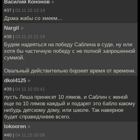
Василий Кононов
»
#37 |
03.11.15 13:14
Драка жабы со змеем...
Nargil
»
#38 |
03.11.15 21:19
Будем надеяться на победу Саблина в суде, ну или
хотя бы частичную победу с не полной запрошенной
суммой.
Овальный действительно борзеет время от времени.
dkol4125
»
#39 |
04.11.15 03:41
пусть Леша принесет 10 лямов, и Саблин с женой
еще по 10 лямов каждый и подарят это бабло какому
нибудь детскому дому, или школе. Так наверное
будет справедливее всего.
lokooren
»
#40 |
04.11.15 20:06