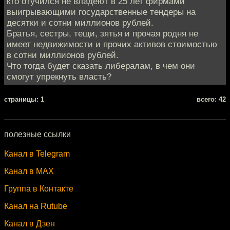
кто отучился не владеют в 25 лет фирмами
выигрывающими государственные тендеры на
десятки и сотни миллионов рублей.
Братья, сестры, тещи, зятья и прочая родня не
имеет недвижимости и прочих активов стоимостью
в сотни миллионов рублей.
Что тогда будет сказать либералам, в чем они
смогут упрекнуть власть?
cтраницы: 1
всего: 42
полезные ссылки
Канал в Telegram
Канал в MAX
Группа в Контакте
Канал на Rutube
Канал в Дзен