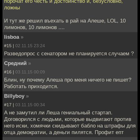
порочат его честь и достоинство и, безусловно,
ложны
И тут же решил въехать в рай на Алеше, LOL, 10
лимонов, 10 лимонов ....
lisboa
»
#15 |
02.11.15 23:24
Разведопрос с сенатором не планируется случаем ?
Средний
»
#16 |
03.11.15 00:09
Блин, ну почему Алеша про меня ничего не пишет?
Работать приходится.
Billyboy
»
#17 |
03.11.15 00:34
А не замутил ли Леша гениальный стартап.
Договорился с людьми, которые выдвигают против
него иски, хомячки скидывают бабло на штрафы для
отца демократии, а деньги пилятся. Профит епт