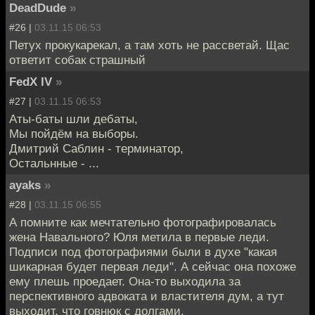
DeadDude
»
#26 |
03.11.15 06:53
Петух прокукарекал, а там хоть не рассветай. Щас
ответит собак страшный
FedX IV
»
#27 |
03.11.15 06:53
Аты-баты шли дебаты,
Мы пойдём на выборы.
Дмитрий Саблин - терминатор,
Остальнные - ...
ayaks
»
#28 |
03.11.15 06:55
А помните как мечтательно фотографировалась
жена Навального? Юля метила в первые леди.
Подписи под фотографиями были в духе "какая
шикарная будет первая леди". А сейчас она похоже
ему плешь проедает. Она-то выходила за
перспективного адвоката и властителя дум, а тут
выходит, что говнюк с долгами.