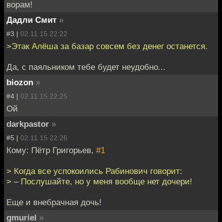
ворам!
Дадли Смит
»
#3 |
02.11.15 22:22
>Этак Алёша за базар совсем без денег останется.
Да, с паяльником тебе будет неудобно...
biozon
»
#4 |
02.11.15 22:25
Ой
darkpastor
»
#5 |
02.11.15 22:26
Кому: Пётр Григорьев,
#1
> Когда все успокоились Рабинович говорит:
> – Послушайте, но у меня вообще нет дочери!
Еще и внебрачная дочь!
gmuriel
»