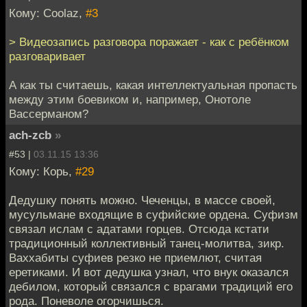
Кому: Coolaz,
#3
> Видеозапись разговора поражает - как с ребёнком
разговаривает
А как ты считаешь, какая интеллектуальная пропасть
между этим боевиком и, например, Онотоле
Вассерманом?
ach-zcb
»
#53 |
03.11.15 13:36
Кому: Корь,
#29
Дедушку понять можно. Чеченцы, в массе своей,
мусульмане входящие в суфийские ордена. Суфизм
связал ислам с адатами горцев. Отсюда кстати
традиционный коллективный танец-молитва, зикр.
Ваххабиты суфиев резко не приемлют, считая
еретиками. И вот дедушка узнал, что внук оказался
дебилом, который связался с врагами традиций его
рода. Поневоле огорчишься.