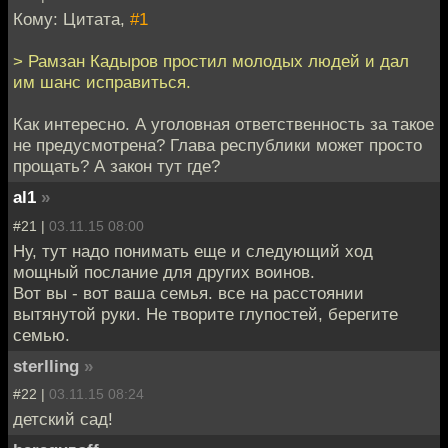
Кому: Цитата,
#1
> Рамзан Кадыров простил молодых людей и дал
им шанс исправиться.
Как интересно. А уголовная ответственность за такое
не предусмотрена? Глава республики может просто
прощать? А закон тут где?
al1
»
#21 |
03.11.15 08:00
Ну, тут надо понимать еще и следующий ход
мощный послание для других воинов.
Вот вы - вот ваша семья. все на расстоянии
вытянутой руки. Не творите глупостей, берегите
семью.
sterlling
»
#22 |
03.11.15 08:24
детский сад!