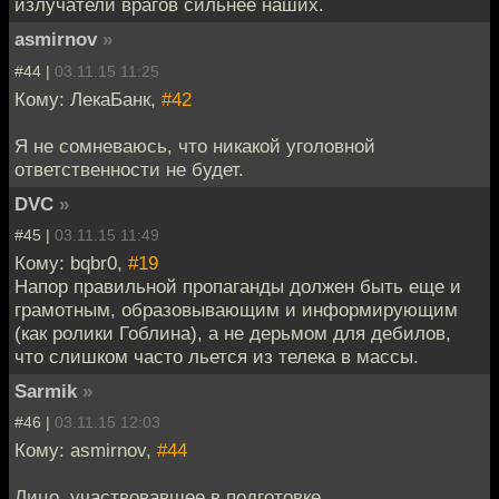
излучатели врагов сильнее наших.
asmirnov
»
#44 |
03.11.15 11:25
Кому: ЛекаБанк,
#42
Я не сомневаюсь, что никакой уголовной
ответственности не будет.
DVC
»
#45 |
03.11.15 11:49
Кому: bqbr0,
#19
Напор правильной пропаганды должен быть еще и
грамотным, образовывающим и информирующим
(как ролики Гоблина), а не дерьмом для дебилов,
что слишком часто льется из телека в массы.
Sarmik
»
#46 |
03.11.15 12:03
Кому: asmirnov,
#44
Лицо, участвовавшее в подготовке