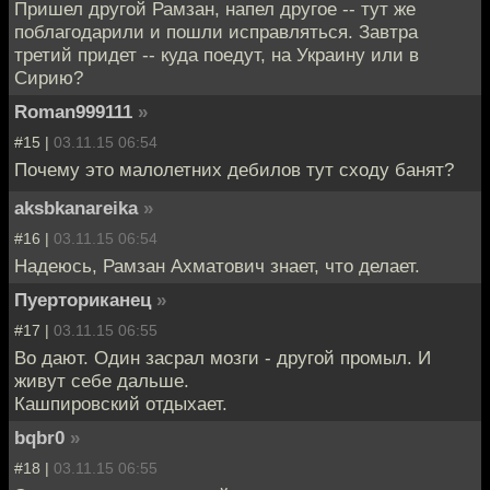
Пришел другой Рамзан, напел другое -- тут же
поблагодарили и пошли исправляться. Завтра
третий придет -- куда поедут, на Украину или в
Сирию?
Roman999111
»
#15 |
03.11.15 06:54
Почему это малолетних дебилов тут сходу банят?
aksbkanareika
»
#16 |
03.11.15 06:54
Надеюсь, Рамзан Ахматович знает, что делает.
Пуерториканец
»
#17 |
03.11.15 06:55
Во дают. Один засрал мозги - другой промыл. И
живут себе дальше.
Кашпировский отдыхает.
bqbr0
»
#18 |
03.11.15 06:55