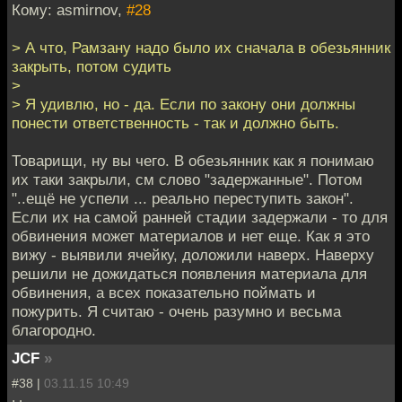
Кому: asmirnov,
#28
> А что, Рамзану надо было их сначала в обезьянник
закрыть, потом судить
>
> Я удивлю, но - да. Если по закону они должны
понести ответственность - так и должно быть.
Товарищи, ну вы чего. В обезьянник как я понимаю
их таки закрыли, см слово "задержанные". Потом
"..ещё не успели ... реально переступить закон".
Если их на самой ранней стадии задержали - то для
обвинения может материалов и нет еще. Как я это
вижу - выявили ячейку, доложили наверх. Наверху
решили не дожидаться появления материала для
обвинения, а всех показательно поймать и
пожурить. Я считаю - очень разумно и весьма
благородно.
JCF
»
#38 |
03.11.15 10:49