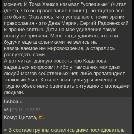
момент. И Тома Хэнкса называл "успешным" (читал
где-то, что он православие принял), но тщетно все
это было. Оказалось, что успешные с точки зрения
православия - это Дева Мария, Сергий Радонежский
и прочие святые. Дети на мое удивления такую
логику не приняли. Меня тогда удивило, что они
будучи еще школьниками не велись на
навязываемое им мировоззрение, а старались
рассуждать сами.
А вот читая, данную новость про Кадырова,
задаешься вопросом: либо у тамошних молодых
людей мозгов собственных нет, либо пропагандист
толковый был. Хотя не зная культуры чеченцев
трудно объективно оценивать ситуацию с молодыми
людьми.
lisboa
»
#8 |
03.11.15 06:53
Кому: Цитата,
#1
> В составе группы оказались даже последователь