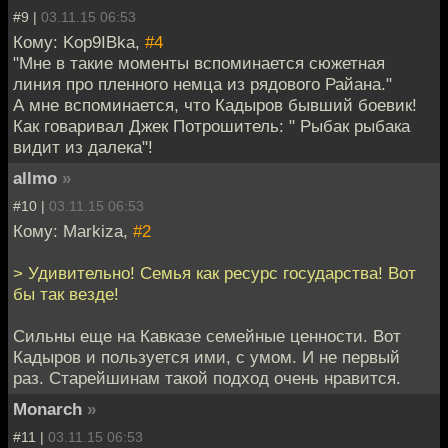
#9 |
03.11.15 06:53
Кому: Kop9IBka,
#4
"Мне в такие моменты вспоминается сюжетная
линия про пленного немца из рядового Райана."
А мне вспоминается, что Кадыров бывший боевик!
Как говаривал Джек Потрошитель: " Рыбак рыбака
видит из далека"!
allmo
»
#10 |
03.11.15 06:53
Кому: Markiza,
#2
> Удивительно! Семья как ресурс государства! Вот
бы так везде!
Сильны еще на Кавказе семейные ценности. Вот
Кадыров и пользуется ими, с умом. И не первый
раз. Старейшинам такой подход очень нравится.
Monarch
»
#11 |
03.11.15 06:53