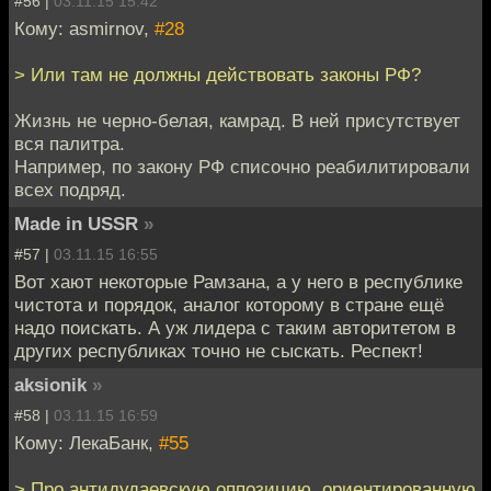
#56 |
03.11.15 15:42
Кому: asmirnov,
#28
> Или там не должны действовать законы РФ?
Жизнь не черно-белая, камрад. В ней присутствует
вся палитра.
Например, по закону РФ списочно реабилитировали
всех подряд.
Made in USSR
»
#57 |
03.11.15 16:55
Вот хают некоторые Рамзана, а у него в республике
чистота и порядок, аналог которому в стране ещё
надо поискать. А уж лидера с таким авторитетом в
других республиках точно не сыскать. Респект!
aksionik
»
#58 |
03.11.15 16:59
Кому: ЛекаБанк,
#55
> Про антидудаевскую оппозицию, ориентированную