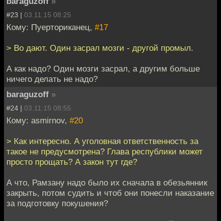
baraguzoff
»
#23 |
03.11.15 08:25
Кому: Пуерториканец,
#17
> Во дают. Один засрал мозги - другой промыл.
А как надо? Один мозги засрал, а другим больше
ничего делать не надо?
baraguzoff
»
#24 |
03.11.15 08:55
Кому: asmirnov,
#20
> Как интересно. А уголовная ответственность за
такое не предусмотрена? Глава республики может
просто прощать? А закон тут где?
А что, Рамзану надо было их сначала в обезьянник
закрыть, потом судить и чтоб они понесли наказание
за подготовку покушения?