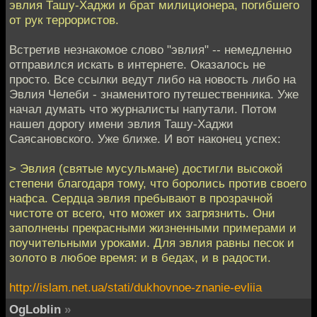
эвлия Ташу-Хаджи и брат милиционера, погибшего
от рук террористов.
Встретив незнакомое слово "эвлия" -- немедленно
отправился искать в интернете. Оказалось не
просто. Все ссылки ведут либо на новость либо на
Эвлия Челеби - знаменитого путешественника. Уже
начал думать что журналисты напутали. Потом
нашел дорогу имени эвлия Ташу-Хаджи
Саясановского. Уже ближе. И вот наконец успех:
> Эвлия (святые мусульмане) достигли высокой
степени благодаря тому, что боролись против своего
нафса. Сердца эвлия пребывают в прозрачной
чистоте от всего, что может их загрязнить. Они
заполнены прекрасными жизненными примерами и
поучительными уроками. Для эвлия равны песок и
золото в любое время: и в бедах, и в радости.
http://islam.net.ua/stati/dukhovnoe-znanie-evliia
OgLoblin
»