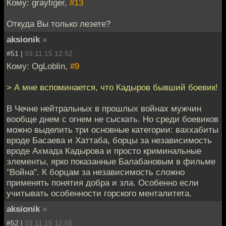
Кому: graytiger,
#13
Откуда Вы только лезете?
aksionik
»
#51 |
03.11.15 12:52
Кому: OgLoblin,
#9
> А мне вспоминается, что Кадыров бывший боевик!
В Чечне нейтральных в прошлых войнах мужчин
вообще днем с огнем не сыскать. Но среди боевиков
можно выделить три основные категории: ваххабиты
вроде Басаева и Хаттаба, борцы за независимость
вроде Ахмада Кадырова и просто криминальные
элементы, ярко показанные Балабановым в фильме
"Война". К борцам за независимость сложно
применять понятия добра и зла. Особенно если
учитывать особенности горского менталитета.
aksionik
»
#52 |
03.11.15 12:55