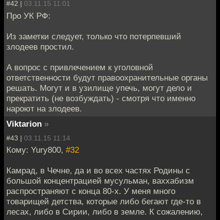
#42 |
03.11.15 11:01
Про УК РФ:
Из заметки следует, только что потерпевший
злодеев простил.
А вопрос с привлечением к уголовной
ответственности будут правоохранительные органы
решать. Могут и в узилище упечь, могут дело и
прекратить (не возбуждать) - смотря что именно
нароют на злодеев.
Viktarion
»
#43 |
03.11.15 11:14
Кому: Yury800,
#32
Камрад, в Чечне, да и во всех частях Родины с
большой концентрацией мусульман, ваххабизм
распространяют с конца 80-х. У меня много
товарищей детства, которые либо бегают где-то в
лесах, либо в Сирии, либо в земле. К сожалению,