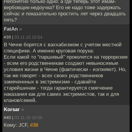
Непонятно только одно: а где теперь этот имам-
вербовщик-недоучка? Его не надо тоже задержать
сейчас и показательно простить лет через двадцать
пять?
FatAn
»
#39 |
03.11.15 10:54
В Чечне борятся с ваххабизмом с учетом местной
специфики. А именно круговая порука:
Если какой то "паршивый" проколется на терроризме
- всем его родственникам создают невыносимые
условия жизни в Чечне (фактически - изгоняют). Но,
так же говорят - всех своих родственников
замеченнных в экстремизме - сдавайте
старейшинам - тогда гарантируется смягчение
наказания как для самих экстремистов, так и для
кланов/семей.
Korsar
»
#40 |
03.11.15 10:55
Кому: JCF,
#38