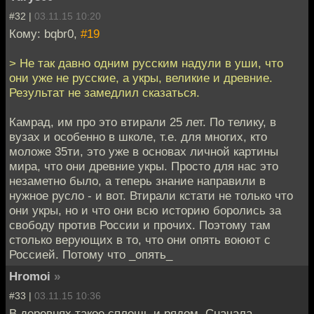
#32 |
03.11.15 10:20
Кому: bqbr0,
#19
> Не так давно одним русским надули в уши, что
они уже не русские, а укры, великие и древние.
Результат не замедлил сказаться.
Камрад, им про это втирали 25 лет. По телику, в
вузах и особенно в школе, т.е. для многих, кто
моложе 35ти, это уже в основах личной картины
мира, что они древние укры. Просто для нас это
незаметно было, а теперь знание направили в
нужное русло - и вот. Втирали кстати не только что
они укры, но и что они всю историю боролись за
свободу против России и прочих. Поэтому там
столько верующих в то, что они опять воюют с
Россией. Потому что _опять_
Hromoi
»
#33 |
03.11.15 10:36
В деревнях такое сплошь и рядом. Сначала