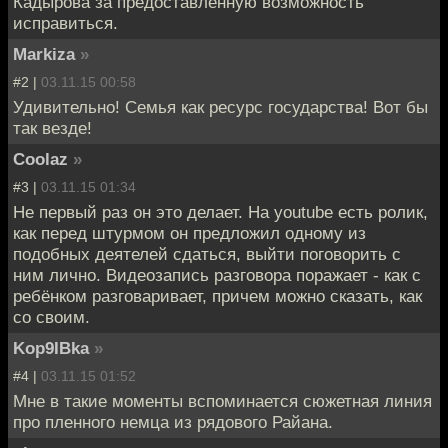
Кадырова за предоставленную возможность
исправиться.
Markiza
»
#2 |
03.11.15 00:58
Удивительно! Семья как ресурс государства! Вот бы
так везде!
Coolaz
»
#3 |
03.11.15 01:34
Не первый раз он это делает. На youtube есть ролик,
как перед штурмом он предложил одному из
подобных деятелей сдаться, выйти поговорить с
ним лично. Видеозапись разговора поражает - как с
ребёнком разговаривает, причем можно сказать, как
со своим.
Kop9IBka
»
#4 |
03.11.15 01:52
Мне в такие моменты вспоминается сюжетная линия
про пленного немца из рядового Райана.