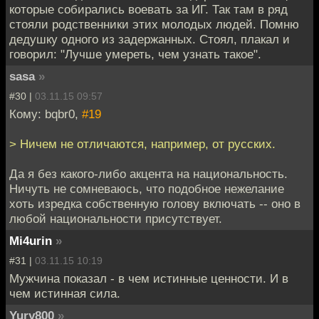
которые собирались воевать за ИГ. Так там в ряд
стояли родственники этих молодых людей. Помню
дедушку одного из задержанных. Стоял, плакал и
говорил: "Лучше умереть, чем узнать такое".
sasa
»
#30 |
03.11.15 09:57
Кому: bqbr0,
#19
> Ничем не отличаются, например, от русских.
Да я без какого-либо акцента на национальность.
Ничуть не сомневаюсь, что подобное нежелание
хоть изредка собственную голову включать -- оно в
любой национальности присутствует.
Mi4urin
»
#31 |
03.11.15 10:19
Мужчина показал - в чем истинные ценности. И в
чем истинная сила.
Yury800
»