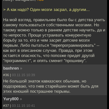
> А как надо? Один мозги засрал, а другим...
На мой взгляд, правильнее было бы с детства учить
самому пользоваться собственными мозгами. Но
такому можно только в раннем детстве научить, да и
то непросто. Проще устраивать конкурентную
борьбу за то, кто и чем засрет детские мозги
первым. Либо пытаться "перепрограммировать" --
как вот в описанном случае. Правда, при этом
остается опасность, что попозже придет другой
"программист", и опять сменит "прошивку".
baxhren
»
#36 |
03.11.15 10:39
Не большой знаток кавказских обычаев, но
подозреваю, что гнев старейшин может быть для
этих юношей пострашнее тюрьмы.
Yury800
»
#37 |
03.11.15 10:41