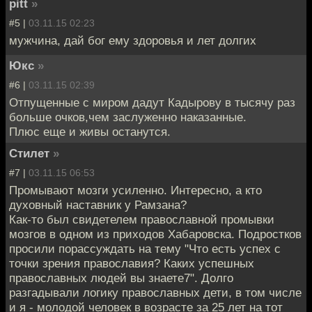
pitt
»
#5 |
03.11.15 02:23
мужчина, дай бог ему здоровья и лет долгих
Юкс
»
#6 |
03.11.15 02:39
Отпущенные с миром дадут Кадырову в тысячу раз
больше очков,чем заслуженно наказанные.
Плюс еще и живы останутся.
Стилет
»
#7 |
03.11.15 06:53
Промывают мозги усиленно. Интересно, а кто
духовный наставник у Рамзана?
Как-то был свидетелем православной промывки
мозгов в одном из приходов Хабаровска. Подростков
просили порассуждать на тему "Что есть успех с
точки зрения православия? Каких успешных
православных людей вы знаете7". Долго
разгадывали логику православных дети, в том числе
и я - молодой человек в возрасте за 25 лет на тот