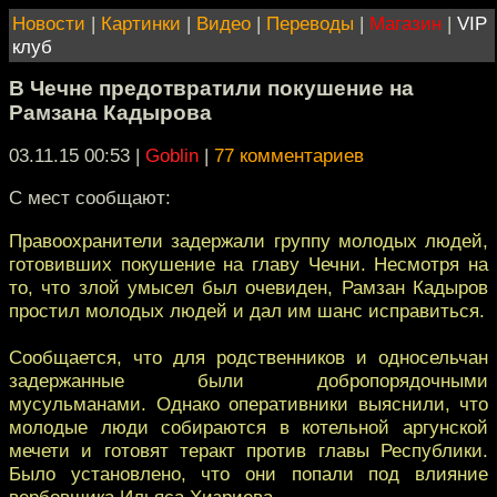
Новости
|
Картинки
|
Видео
|
Переводы
|
Магазин
|
VIP
клуб
В Чечне предотвратили покушение на
Рамзана Кадырова
03.11.15 00:53
|
Goblin
|
77 комментариев
С мест сообщают:
Правоохранители задержали группу молодых людей,
готовивших покушение на главу Чечни. Несмотря на
то, что злой умысел был очевиден, Рамзан Кадыров
простил молодых людей и дал им шанс исправиться.
Сообщается, что для родственников и односельчан
задержанные были добропорядочными
мусульманами. Однако оперативники выяснили, что
молодые люди собираются в котельной аргунской
мечети и готовят теракт против главы Республики.
Было установлено, что они попали под влияние
вербовщика Ильяса Хизриева.