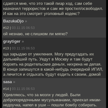
сдается мне, что это такой пиар ход, сам себе
назначил террористов и сам же простил/освободил.
И как на это смотрит уголовный кодекс?
BazukaDjo
»
#12 |
03.11.15 06:53
ой незнаю, не слишком ли мягко?
graytiger
»
#13 |
03.11.15 06:53
ща зарыдаю от умиления. Могу предугадать их
дальнейший путь. Уедут в Москву и там будут
борзеть на родительские деньги, нихрена не делая.
В конце запишутся в какой-нибудь очередной ИГИЛ,
а лечится и отдыхать будут ездить к своим, домой
sasa
»
#14 |
03.11.15 06:53
Удивляюсь, что за мозги у людей. Были
добропорядочными мусульманами, приехал имам-
недоучка, напел в уши -- пошли бомбу собирать.