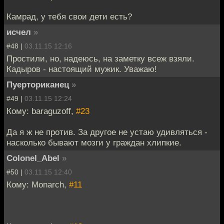
Камрад, у тебя свои дети есть?
исчел
»
#48 |
03.11.15 12:16
Простили, но, надеюсь, на заметку всеж взяли.
Кадыров - настоящий мужик. Уважаю!
Пуерториканец
»
#49 |
03.11.15 12:24
Кому: baraguzoff,
#23
Да я ж не против. За другое не устаю удивляться -
насколько бывают мозги у граждан хлипкие.
Colonel_Abel
»
#50 |
03.11.15 12:40
Кому: Monarch,
#11