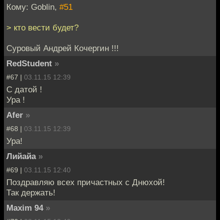
Кому: Goblin,
#51
> кто вести будет?
Суровый Андрей Кочергин !!!
RedStudent
»
#67 |
03.11.15 12:39
С датой !
Ура !
Afer
»
#68 |
03.11.15 12:39
Ура!
Лийайа
»
#69 |
03.11.15 12:40
Поздравляю всех причастных с Днюхой!
Так держать!
Maxim 94
»