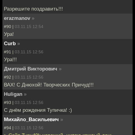
Разрешите поздравить!!!
erazmanov
»
#90 |
03.11.15 12:54
Ура!
Curb
»
#91 |
03.11.15 12:56
Ура!!!
Дмитрий Викторович
»
#92 |
03.11.15 12:56
ВАХ! С Днюхой! Творческих Причуд!!!
Huligan
»
#93 |
03.11.15 12:56
С днём рождения Тупичка! :)
Михайло_Васильевич
»
#94 |
03.11.15 12:56