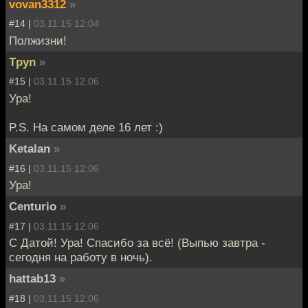
vovan3312
»
#14 |
03.11.15 12:04
Полжизни!
Tpyn
»
#15 |
03.11.15 12:06
Ура!
P.S. На самом деле 16 лет :)
Ketalan
»
#16 |
03.11.15 12:06
Ура!
Centurio
»
#17 |
03.11.15 12:06
С Датой! Ура! Спасибо за всё! (Выпью завтра -
сегодня на работу в ночь).
hattab13
»
#18 |
03.11.15 12:06