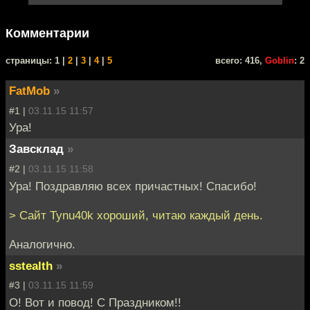
Комментарии
cтраницы: 1 |
2
|
3
|
4
|
5
всего: 416,
Goblin
: 2
FatMob
»
#1 |
03.11.15 11:57
Ура!
Завсклад
»
#2 |
03.11.15 11:58
Ура! Поздравляю всех причастных! Спасибо!
> Сайт Tynu40k хороший, читаю каждый день.
Аналогично.
sstealth
»
#3 |
03.11.15 11:59
О! Вот и повод! С Праздником!!