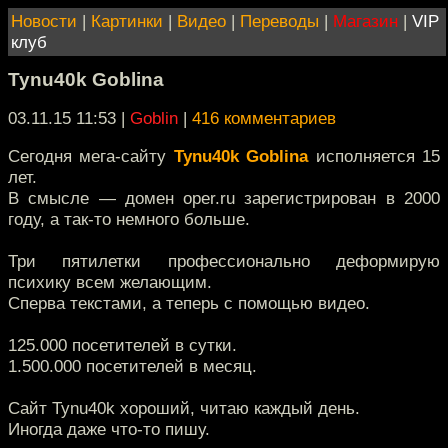
Новости
|
Картинки
|
Видео
|
Переводы
|
Магазин
|
VIP
клуб
Tynu40k Goblina
03.11.15 11:53
|
Goblin
|
416 комментариев
Сегодня мега-сайту
Tynu40k Goblina
исполняется 15
лет.
В смысле — домен oper.ru зарегистрирован в 2000
году, а так-то немного больше.
Три пятилетки профессионально деформирую
психику всем желающим.
Сперва текстами, а теперь с помощью видео.
125.000 посетителей в сутки.
1.500.000 посетителей в месяц.
Сайт Tynu40k хороший, читаю каждый день.
Иногда даже что-то пишу.