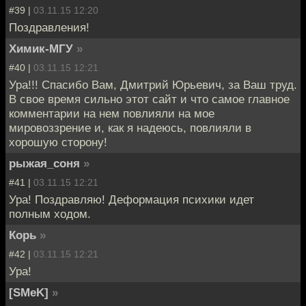
#39 |
03.11.15 12:20
Поздравления!
Химик-МГУ
»
#40 |
03.11.15 12:21
Ура!!! Спасибо Вам, Дмитрий Юрьевич, за Ваш труд.
В свое время сильно этот сайт и что самое главное
комментарии на нем повлияли на мое
мировоззрение и, как я надеюсь, повлияли в
хорошую сторону!
рыжая_соня
»
#41 |
03.11.15 12:21
Ура! Поздравляю! Деформация психики идет
полным ходом.
Корь
»
#42 |
03.11.15 12:21
Ура!
[SMeK]
»