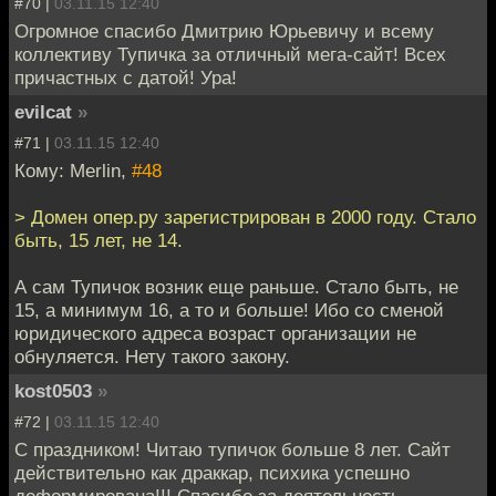
#70 |
03.11.15 12:40
Огромное спасибо Дмитрию Юрьевичу и всему
коллективу Тупичка за отличный мега-сайт! Всех
причастных с датой! Ура!
evilcat
»
#71 |
03.11.15 12:40
Кому: Merlin,
#48
> Домен опер.ру зарегистрирован в 2000 году. Стало
быть, 15 лет, не 14.
А сам Тупичок возник еще раньше. Стало быть, не
15, а минимум 16, а то и больше! Ибо со сменой
юридического адреса возраст организации не
обнуляется. Нету такого закону.
kost0503
»
#72 |
03.11.15 12:40
С праздником! Читаю тупичок больше 8 лет. Сайт
действительно как драккар, психика успешно
деформирована!!! Спасибо за деятельность.