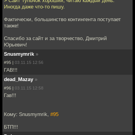
> Сайт Tynu40k хороший, читаю каждый день.
Иногда даже что-то пишу.
Фактически, большинство контингента поступает
также!
Спасибо за сайт и за творчество, Дмитрий
Юрьевич!
Snusmymrik
»
#95 |
03.11.15 12:56
ГАВ!!!
dead_Mazay
»
#96 |
03.11.15 12:58
Гав!!!
Кому: Snusmymrik,
#95
БТП!!!