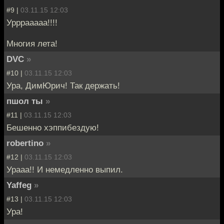
#9 |
03.11.15 12:03
Урррааааа!!!!
Многия лета!
DVC
»
#10 |
03.11.15 12:03
Ура, ДимЮрич! Так держать!
пшол ты
»
#11 |
03.11.15 12:03
Бешенно хэппибездую!
robertino
»
#12 |
03.11.15 12:03
Урааа!! И немедленно выпил.
Yaffeg
»
#13 |
03.11.15 12:03
Ура!