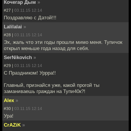
Кочегар Дым
»
#27 |
03.11.15 12:14
Поздравляю с Датой!!!
Lalilalai
»
#28 |
03.11.15 12:14
Эх, жаль что эти годы прошли мимо меня. Тупичок
открыл меньше года назад для себя.
SerNikovich
»
#29 |
03.11.15 12:14
С Праздником! Уррра!!
Главный, признайся уже, какой прогой ты
заманиваешь граждан на Тупи40к?!
Alex
»
#30 |
03.11.15 12:14
Ура!
CrAZiK
»