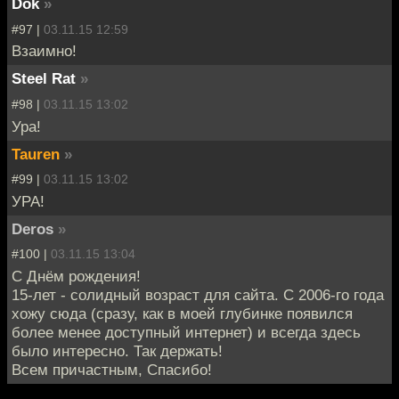
Dok
»
#97 |
03.11.15 12:59
Взаимно!
Steel Rat
»
#98 |
03.11.15 13:02
Ура!
Tauren
»
#99 |
03.11.15 13:02
УРА!
Deros
»
#100 |
03.11.15 13:04
С Днём рождения!
15-лет - солидный возраст для сайта. С 2006-го года
хожу сюда (сразу, как в моей глубинке появился
более менее доступный интернет) и всегда здесь
было интересно. Так держать!
Всем причастным, Спасибо!