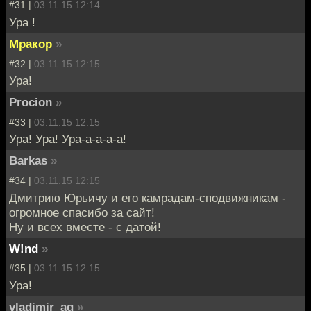
#31 |
03.11.15 12:14
Ура !
Мракор
»
#32 |
03.11.15 12:15
Ура!
Procion
»
#33 |
03.11.15 12:15
Ура! Ура! Ура-а-а-а-а!
Barkas
»
#34 |
03.11.15 12:15
Дмитрию Юрьичу и его камрадам-сподвижникам -
огромное спасибо за сайт!
Ну и всех вместе - с датой!
W!nd
»
#35 |
03.11.15 12:15
Ура!
vladimir_ag
»