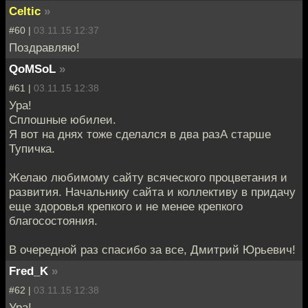
Celtic
»
#60 |
03.11.15 12:37
Поздравляю!
QoMSoL
»
#61 |
03.11.15 12:38
Ура!
Сплошные юбилеи.
Я вот на днях тоже сделался в два разА старше
Тупичка.
Желаю любимому сайту всяческого процветания и
развития. Начальнику сайта и коллективу в придачу
еще здоровья крепкого и не менее крепкого
благосостояния.
В очередной раз спасибо за все, Дмитрий Юрьевич!
Fred_K
»
#62 |
03.11.15 12:38
Ура!