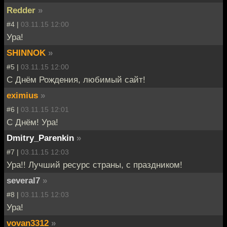
Redder
»
#4 |
03.11.15 12:00
Ура!
SHINNOK
»
#5 |
03.11.15 12:00
С Днём Рождения, любимый сайт!
eximius
»
#6 |
03.11.15 12:01
С Днём! Ура!
Dmitry_Parenkin
»
#7 |
03.11.15 12:03
Ура!! Лучший ресурс страны, с праздником!
several7
»
#8 |
03.11.15 12:03
Ура!
vovan3312
»