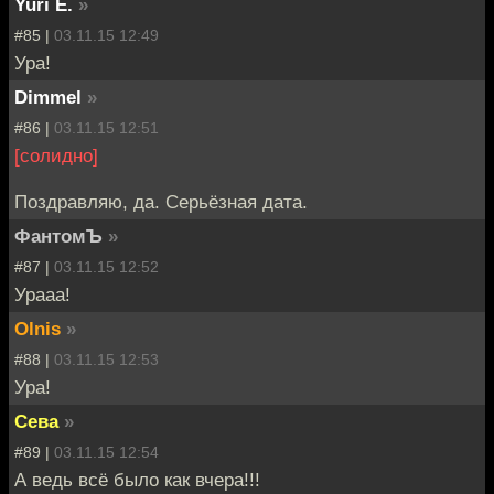
Yuri E.
»
#85 |
03.11.15 12:49
Ура!
Dimmel
»
#86 |
03.11.15 12:51
[солидно]
Поздравляю, да. Серьёзная дата.
ФантомЪ
»
#87 |
03.11.15 12:52
Урааа!
Olnis
»
#88 |
03.11.15 12:53
Ура!
Сева
»
#89 |
03.11.15 12:54
А ведь всё было как вчера!!!