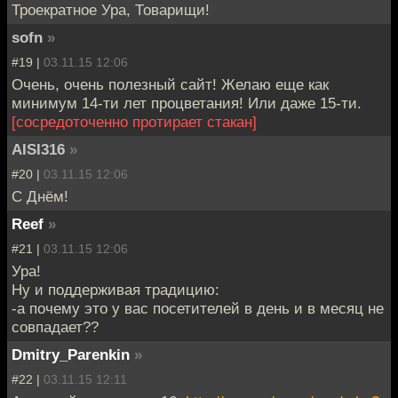
Троекратное Ура, Товарищи!
sofn
»
#19 |
03.11.15 12:06
Очень, очень полезный сайт! Желаю еще как
минимум 14-ти лет процветания! Или даже 15-ти.
[сосредоточенно протирает стакан]
AISI316
»
#20 |
03.11.15 12:06
С Днём!
Reef
»
#21 |
03.11.15 12:06
Ура!
Ну и поддерживая традицию:
-а почему это у вас посетителей в день и в месяц не
совпадает??
Dmitry_Parenkin
»
#22 |
03.11.15 12:11