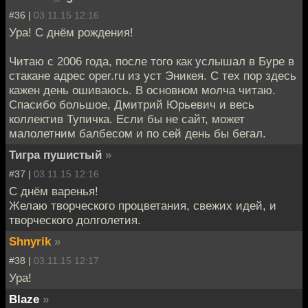
#36 |
03.11.15 12:16
Ура! С днём рождения!
Читаю с 2006 года, после того как услышал в Буре в
стакане адрес oper.ru из уст Эникея. С тех пор здесь
кажен день ошиваюсь. В основном молча читаю.
Спасибо большое, Дмитрий Юрьевич и весь
коллектив Тупичка. Если бы не сайт, может
малолетним балбесом и по сей день бы бегал.
Тигра пушистый
»
#37 |
03.11.15 12:16
С днём варенья!
Желаю творческого процветания, свежих идей, и
творческого долголетия.
Shnyrik
»
#38 |
03.11.15 12:17
Ура!
Blaze
»