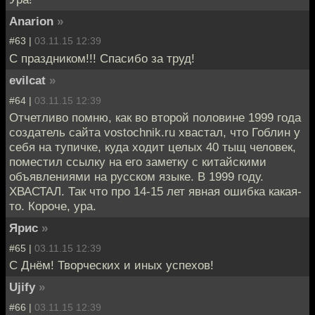
Anarion
»
#63 |
03.11.15 12:39
С праздником!!! Спасибо за труд!
evilcat
»
#64 |
03.11.15 12:39
Отчетливо помню, как во второй половине 1999 года
создатель сайта vostochnik.ru хвастал, что Гоблин у
себя на тупичке, куда ходит целых 40 тыщ человек,
поместил ссылку на его заметку с китайскими
объявлениями на русском языке. В 1999 году.
ХВАСТАЛ. Так что про 14-15 лет явная ошибка какая-
то. Короче, ура.
Ярис
»
#65 |
03.11.15 12:39
С Днём! Творческих и иных успехов!
Ujify
»
#66 |
03.11.15 12:39