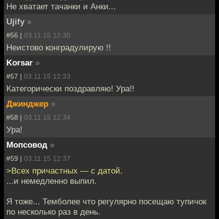
Не хватает тачанки и Анки...
Ujify
»
#56 |
03.11.15 12:30
Неистово конградулирую !!
Korsar
»
#57 |
03.11.15 12:33
Категорически поздравляю! Ура!!
Джинджер
»
#58 |
03.11.15 12:34
Ура!
Мопсовод
»
#59 |
03.11.15 12:37
>Всех причастных — с датой.
...и немедленно выпил.
Я тоже... Темболее что регулярно посещаю тупичок
по несколько раз в день.