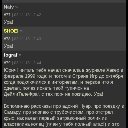
Naiv
»
#77 |
03.11.15 12:42
Ура!
SHOEI
»
#78 |
03.11.15 12:43
Ура!
fograf
»
#79 |
03.11.15 12:44
Юрич! читать тебя начал сначала в журнале Хакер в
феврале 1999 года! и потом в Стране Игр до октября
когда подключился к инторнетам, и первое что я
сделал, полез искать твой тупичок на
ДейлиТелеФраг, с тех пор- не покидаю. Ура!
Вспоминаю рассказы про адский Нуар, про поездку в
Самару, про эпопею с трубочистом, про отстрел
крыс, как качал первый затравочный ролик из
властелина колец (план у тебя полный атас!) и это