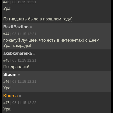
#43 |
03.11.15 12:21
Ура!
Пятнадцать было в прошлом году)
BazilBazilon
»
#44 |
03.11.15 12:21
пожалуй лучшее, что есть в интернетах! с Днем!
Ура, камрады!
aksbkanareika
»
#45 |
03.11.15 12:21
Поздравляю!
Stoum
»
#46 |
03.11.15 12:21
Ура!
Khorsa
»
#47 |
03.11.15 12:22
Ура!