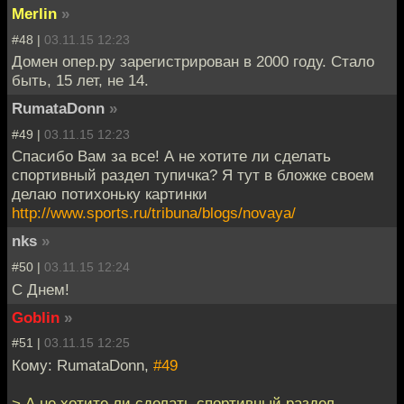
Merlin
»
#48 |
03.11.15 12:23
Домен опер.ру зарегистрирован в 2000 году. Стало
быть, 15 лет, не 14.
RumataDonn
»
#49 |
03.11.15 12:23
Спасибо Вам за все! А не хотите ли сделать
спортивный раздел тупичка? Я тут в бложке своем
делаю потихоньку картинки
http://www.sports.ru/tribuna/blogs/novaya/
nks
»
#50 |
03.11.15 12:24
С Днем!
Goblin
»
#51 |
03.11.15 12:25
Кому: RumataDonn,
#49
> А не хотите ли сделать спортивный раздел