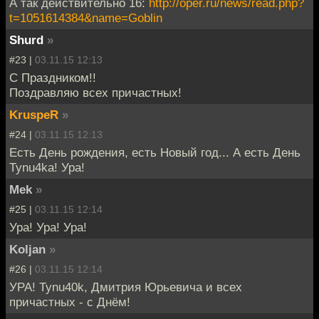
А так действительно 16:
http://oper.ru/news/read.php?
t=1051614384&name=Goblin
Shurd
»
#23 |
03.11.15 12:13
С Праздником!!
Поздравляю всех причастных!
KruspeR
»
#24 |
03.11.15 12:13
Есть День рождения, есть Новый год... А есть День
Tynu4ka! Ура!
Mek
»
#25 |
03.11.15 12:14
Ура! Ура! Ура!
Koljan
»
#26 |
03.11.15 12:14
УРА! Tynu40k, Дмитрия Юрьевича и всех
причастных - с Днём!