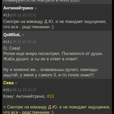
Планируется ли поиграть в Аnno 2205
Антинейтрино
»
#13 |
05.11.15 12:11
Смотрю на команду Д.Ю. и не покидает ощущение,
что все - родственники :)
QoMSoL
»
#14 |
05.11.15 12:11
О, Сева!
Ролик еще вчера посмотрел. Посмеялся от души.
Жаба душит, а ты ее в ответ в ответ!
Ну и конечно же... клавамышы рулют, гимпады
аццтой, у меня у самого 3, я-то точно знаю!!!
Сева
»
#15 |
05.11.15 12:17
Кому: Антинейтрино,
#13
> Смотрю на команду Д.Ю. и не покидает ощущение,
что все - родственники :)