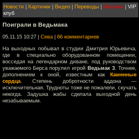
Новости
|
Картинки
|
Видео
|
Переводы
|
Магазин
|
VIP
клуб
Поиграли в Ведьмака
05.11.15 10:27
|
Сева
|
66 комментариев
На выходных побывал в студии Дмитрия Юрьевича,
где в специально оборудованном помещении,
восседая на легендарном диване, под руководством
уважаемого Берса порулил игрой
Ведьмак 3
. Точнее,
дополнением к оной, известным как
Каменные
сердца
. Степень добротности аддона —
исключительная. Трудноты тоже не пожалели, скучать
некогда. Задушка жабы сделала выходной день
незабываемым.