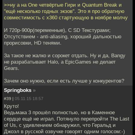
>>ну а на One четвёртые Гири и Quantum Break и
"ещё несколько годных экзов". Это я про обратную
совместимость с x360 стартующую в ноябре молчу
И 720p-900p(переменные), С SD Текстурами;
Отсутствием - anti-aliasing, хороший дальностью
прорисовки, HD тенями.
За такое не жалко и сорокет отдать. Ну и да, Bangy
не разрабатывает Halo, а EpiсGames не делает
Gears.
Зачем оно нужно, если есть лучше у конкурентов?
Springboks
»
#39 |
05.11.15 18:57
Круто!
Ведьмака 3 прошёл полностью, но в Каменное
сердце ещё не играл. Потянуло перепройти The Last
of Us, с удивлением обнаружил, что Геральд и
Джоэл в русской озвучке говорят одним голосом:-)