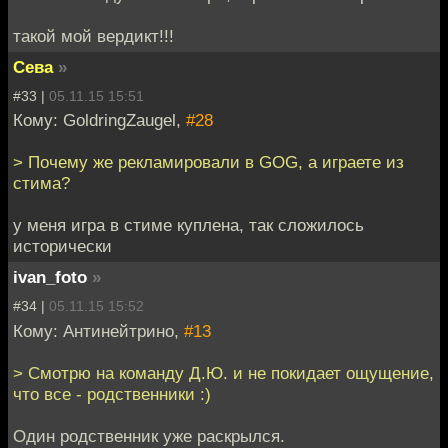
такой мой вердикт!!!
Сева
»
#33 |
05.11.15 15:51
Кому: GoldringZaugel,
#28
> Почему же рекламировали в GOG, а играете из
стима?
у меня игра в стиме куплена, так сложилось
исторически
ivan_foto
»
#34 |
05.11.15 15:52
Кому: Антинейтрино,
#13
> Смотрю на команду Д.Ю. и не покидает ощущение,
что все - родственники :)
Один родственник уже раскрылся.