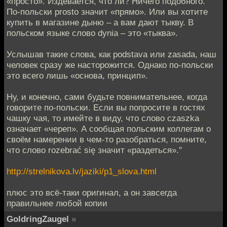
«просто». Издевается, что ли? Ничего подобного.
По-польски prosto значит «прямо». Или вы хотите
купить в магазине дыню – а вам дают тыкву. В
польском языке слово dynia – это «тыква».
Услышав такие слова, как podstava или zasada, наш
человек сразу же насторожится. Однако по-польски
это всего лишь «основа, принцип».
Ну, и конечно, сами будьте повнимательнее, когда
говорите по-польски. Если вы попросите в гостях
чашку чая, то имейте в виду, что слово czaszka
означает «череп». А сообщая польским коллегам о
своём намерении в чем-то разобраться, помните,
что слово rozebrać się значит «раздеться»."
http://strelnikova.lv/jaziki/p1_slova.html
плюс это всё-таки оригинал, а он завсегда
правильнее любой копии
GoldringZaugel
»