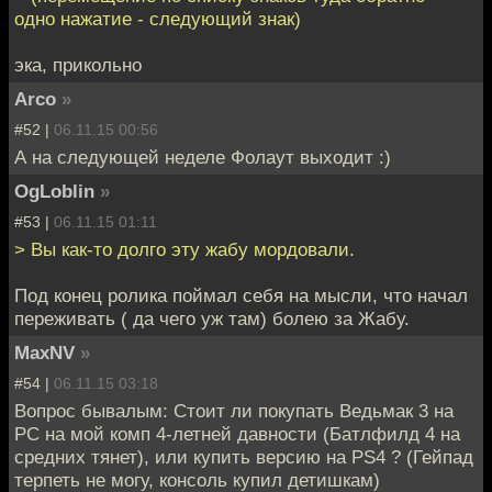
одно нажатие - следующий знак)
эка, прикольно
Arco
»
#52 |
06.11.15 00:56
А на следующей неделе Фолаут выходит :)
OgLoblin
»
#53 |
06.11.15 01:11
> Вы как-то долго эту жабу мордовали.
Под конец ролика поймал себя на мысли, что начал
переживать ( да чего уж там) болею за Жабу.
MaxNV
»
#54 |
06.11.15 03:18
Вопрос бывалым: Стоит ли покупать Ведьмак 3 на
РС на мой комп 4-летней давности (Батлфилд 4 на
средних тянет), или купить версию на PS4 ? (Гейпад
терпеть не могу, консоль купил детишкам)