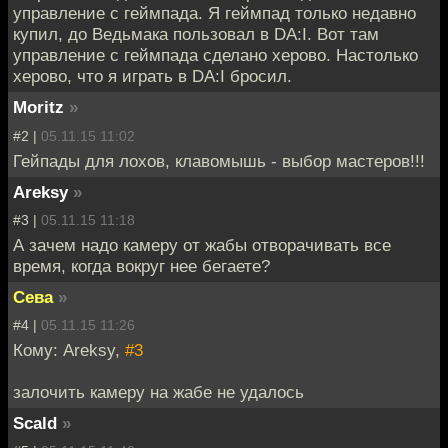
управление с геймпада. Я геймпад только недавно
купил, до Ведьмака пользовал в DA:I. Вот там
управление с геймпада сделано херово. Настолько
херово, что я играть в DA:I бросил.
Moritz
»
#2 |
05.11.15 11:02
Гейпады для лохов, клавомышь - выбор мастеров!!!
Areksy
»
#3 |
05.11.15 11:18
А зачем надо камеру от жабы отворачивать все
время, когда вокруг нее бегаете?
Сева
»
#4 |
05.11.15 11:26
Кому: Areksy,
#3
залочить камеру на жабе не удалось
Scald
»