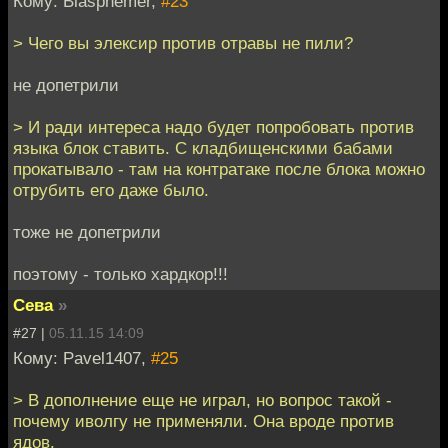
Кому: Blasphemer,
#23
> Чего вы элексир против отравы не пили?
не допетрили
> И ради интереса надо будет попробовать против
языка блок ставить. С кладбищенскими бабами
прокатывало - там на контратаке после блока можно
отрубить его даже было.
тоже не допетрили
поэтому - только хардкор!!!
Сева
»
#27 |
05.11.15 14:09
Кому: Pavel1407,
#25
> В дополнение еще не играл, но вопрос такой -
почему иволгу не применяли. Она вроде против
ядов.