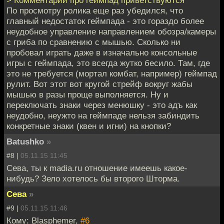
По просмотру ролика еще раз убедился, что
главный недостаток геймпада - это гораздо более
неудобное управление направлением обозра/камеры
с гриба по сравнению с мышью. Сколько ни
пробовал играть даже в изначально консольные
игры с геймпада, это всегда жутко бесило. Там, где
это не требуется (мортал комбат, например) геймпад
рулит. Вот этот вот кругой стрейф вокруг жабы
мышью в разы проще выполняется. Ну и
переключать знаки через менюшку - это адъ как
неудобно, неужто на геймпаде нельзя забиндить
конкретные знаки (квен и игни) на кнопки?
Batushko
»
#8 |
05.11.15 11:45
Сева, ты к madia.ru отношение имеешь какое-
нибудь? Зело хотелось бы второго Шторма.
Сева
»
#9 |
05.11.15 11:46
Кому: Blasphemer,
#6