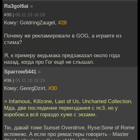
Ra3gol6ai
»
#35 |
05.11.15 16:29
Кому: GoldringZaugel,
#28
Почему же рекламировали в GOG, а играете из
стима?
Я, к примеру ведьмака предзаказал около года
назад, когда про Гог ещё не слышал.
Sparrow5441
»
#36 |
05.11.15 16:29
Кому: GeorgDzirt,
#30
> Infamous, Killzone, Last of Us, Uncharted Collection.
Мда, две послединие переиздания с пс3, но у
коробокса всё гораздо хуже с экзами.
Тю, давай тоже Sunset Overdrive, Ryse:Sone of Rome
вспомню. А если про ремастеры говорить - Master