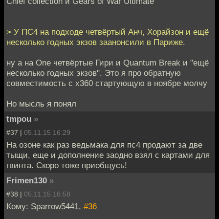
Chief collection и Gears of War Ultimate
> У ПС4 на подходе четвёртый Анч, Хорайзон и ещё
несколько годных экзов заанонсили в Париже.
ну а на One четвёртые Гири и Quantum Break и "ещё
несколько годных экзов". Это я про обратную
совместимость с x360 стартующую в ноябре молчу
Но мысль я понял
tmpou
»
#37 |
05.11.15 16:29
На озоне как раз ведьмака для пс4 продают за две
тыщи, еще и дополнение заодно взял с картами для
гвинта. Скоро тоже приобщусь!
Frimen130
»
#38 |
05.11.15 16:58
Кому: Sparrow5441,
#36