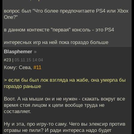
вопрос был "Что более предпочитаете PS4 или Xbox
One?"
в данном контексте "первая" консоль - это PS4
интересных игр на ней пока гораздо больше
Blasphemer
»
#23 |
05.11.15 14:04
Кому: Сева,
#11
> если бы был лок взгляда на жабе, она умерла бы
гораздо раньше
Воот. А на мыши он и не нужен - скакать вокруг все
время стоя лицом к цели вообще труда не
составляет.
Ну и эта, про игру-то саму. Чего вы элексир против
отравы не пили? И ради интереса надо будет