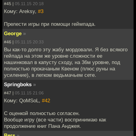
#45 |
05.11.15 20:18
Кому: Areksy,
#3
Прелести игры при помощи геймпада.
George
»
#46 |
05.11.15 20:33
Вы как-то долго эту жабу мордовали. Я без всякого
гейпада на этом же уровне сложности ее
нашинковал в капусту сходу, на 36м уровне, под
полностью прокачаным Квеном (плюс руны на
усиление), в легком ведьмачьем сете.
Springboks
»
#47 |
05.11.15 21:06
Кому: QoMSoL,
#42
С оценкой полностью согласен.
Вообще игру (все части) воспринимаю как
продолжение книг Пана Анджея.
Bers
»