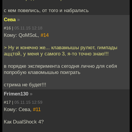
с кем повелись, от того и набрались
Сева
»
#16 |
05.11.15 12:18
Кому: QoMSoL,
#14
> Ну и конечно же... клавамышы рулют, гимпады
аццтой, у меня у самого 3, я-то точно знаю!!!
в порядке эксперимента сегодня лично для себя
попробую клавомышью поиграть
стрима не будет!!!
Frimen130
»
#17 |
05.11.15 12:59
Кому: Сева,
#11
Как DualShock 4?