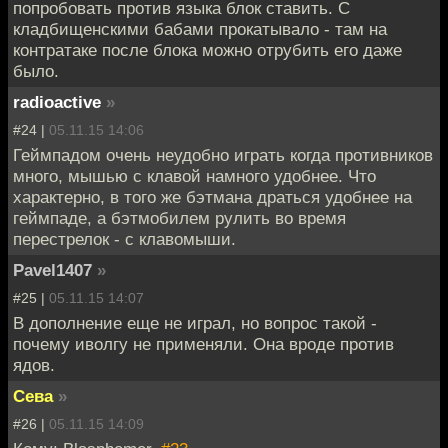
попробовать против языка блок ставить. С
кладбищенскими бабами прокатывало - там на
контратаке после блока можно отрубить его даже
было.
radioactive
»
#24 |
05.11.15 14:06
Геймпадом очень неудобно играть когда противников
много, мышью с клавой намного удобнее. Что
характерно, в того же бэтмана драться удобнее на
геймпаде, а бэтмобилем рулить во время
перестрелок - с клавомыши.
Pavel1407
»
#25 |
05.11.15 14:07
В дополнение еще не играл, но вопрос такой -
почему иволгу не применяли. Она вроде против
ядов.
Сева
»
#26 |
05.11.15 14:09