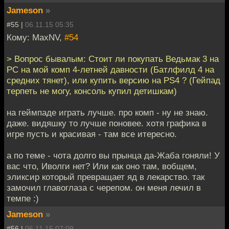
Jameson
»
#55 |
06.11.15 05:35
Кому: MaxNV,
#54
> Вопрос бывалым: Стоит ли покупать Ведьмак 3 на
РС на мой комп 4-летней давности (Батлфилд 4 на
средних тянет), или купить версию на PS4 ? (Гейпад
терпеть не могу, консоль купил детишкам)
на геймпаде играть лучше. про комп - ну не знаю.
даже. видяшку то лучше поновее. хотя графика в
игре пусть и красивая - там все итересно.
а по теме - чота долго вы прынца да-Жаба гоняли! У
вас что, Иволги нет? Или как оно там, вобщем,
эликсир который превращает яд в лекарство. так
замочил главоглаза с черепом. он меня лечил в
темпе :)
Jameson
»
#56 |
06.11.15 07:09