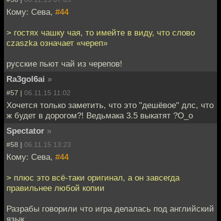
Кому: Сева,
#44
> гостях чашку чая, то имейте в виду, что слово
czaszka означает «череп»
русские пьют чай из черепов!
Ra3gol6ai
»
#57 |
06.11.15 11:02
Хочется только заметить, что это "дешёвое" длс, что
ж будет в дорогом?! Ведьмака 3.5 выкатят ?О_о
Spectator
»
#58 |
06.11.15 13:23
Кому: Сева,
#44
> плюс это всё-таки оригинал, а он завсегда
правильнее любой копии
Разрабы говорили что игра делалась под английский
язык.