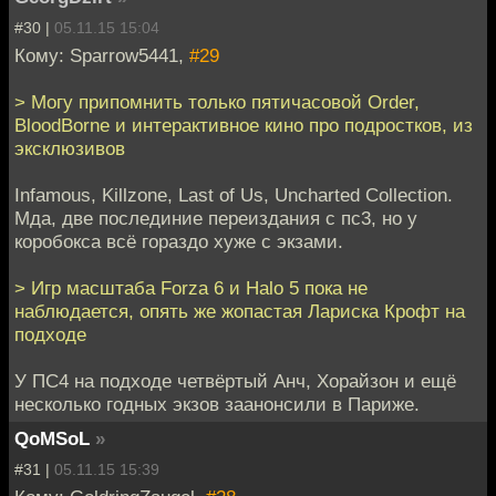
#30 |
05.11.15 15:04
Кому: Sparrow5441,
#29
> Могу припомнить только пятичасовой Order,
BloodBorne и интерактивное кино про подростков, из
эксклюзивов
Infamous, Killzone, Last of Us, Uncharted Collection.
Мда, две послединие переиздания с пс3, но у
коробокса всё гораздо хуже с экзами.
> Игр масштаба Forza 6 и Halo 5 пока не
наблюдается, опять же жопастая Лариска Крофт на
подходе
У ПС4 на подходе четвёртый Анч, Хорайзон и ещё
несколько годных экзов заанонсили в Париже.
QoMSoL
»
#31 |
05.11.15 15:39