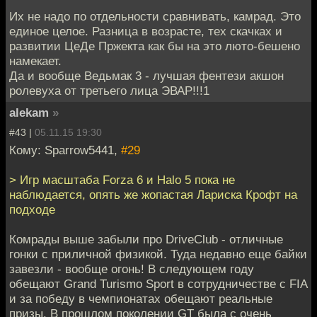
Их не надо по отдельности сравнивать, камрад. Это
единое целое. Разница в возрасте, тех скачках и
развитии ЦеДе Пржекта как бы на это люто-бешено
намекает.
Да и вообще Ведьмак 3 - лучшая фентези акшон
ролевуха от третьего лица ЭВАР!!!1
alekam
»
#43 |
05.11.15 19:30
Кому: Sparrow5441,
#29
> Игр масштаба Forza 6 и Halo 5 пока не
наблюдается, опять же жопастая Лариска Крофт на
подходе
Комрады выше забыли про DriveClub - отличные
гонки с приличной физикой. Туда недавно еще байки
завезли - вообще огонь! В следующем году
обещают Grand Turismo Sport в сотрудничестве с FIA
и за победу в чемпионатах обещают реальные
призы. В прошлом поколении GT была с очень