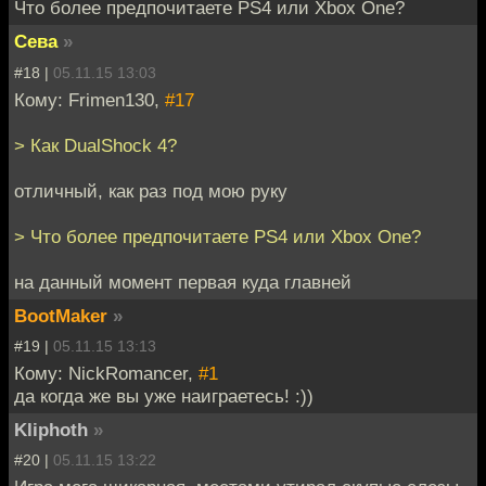
Что более предпочитаете PS4 или Xbox One?
Сева
»
#18 |
05.11.15 13:03
Кому: Frimen130,
#17
> Как DualShock 4?
отличный, как раз под мою руку
> Что более предпочитаете PS4 или Xbox One?
на данный момент первая куда главней
BootMaker
»
#19 |
05.11.15 13:13
Кому: NickRomancer,
#1
да когда же вы уже наиграетесь! :))
Kliphoth
»
#20 |
05.11.15 13:22