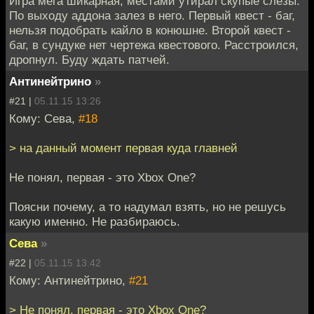
Игра мега шикарная, местами утирал скупые слезы.
По выходу аддона залез в него. Первый квест - баг,
нельзя подобрать кайло в конюшне. Второй квест -
баг, в сундуке нет чертежа квестового. Расстроился,
дропнул. Буду ждать патчей.
Антинейтрино
»
#21 |
05.11.15 13:26
Кому: Сева,
#18
> на данный момент первая куда главней
Не понял, первая - это Xbox One?
Поясни почему, а то надумал взять, но не решусь
какую именно. Не разбираюсь.
Сева
»
#22 |
05.11.15 13:42
Кому: Антинейтрино,
#21
> Не понял, первая - это Xbox One?