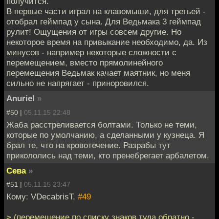
получится.
В первые части играл на клавомыши, для третьей -
отобрал геймпад у сына. Для Ведьмака 3 геймпад
рулит! Ощущения от игры совсем другие. Но
некоторое время на привыкание необходимо, да. Из
минусов - например некоторые сложности с
перемещением, вместо прямолинейного
перемещения Ведьмак качает маятник, но меня
сильно не напрягает - приноровился.
Anuriel
»
#50 |
05.11.15 22:48
Жаба расстреливается болтами. Только не теми,
которые по умолчанию, а сделанными у кузнеца. Я
брал те, что на кровотечение. Разрабы тут
прикололись над теми, кто пренебрегает арбалетом.
Сева
»
#51 |
05.11.15 23:47
Кому: VDecabrisT,
#49
> (перемещение по списку знаков туда обратно -