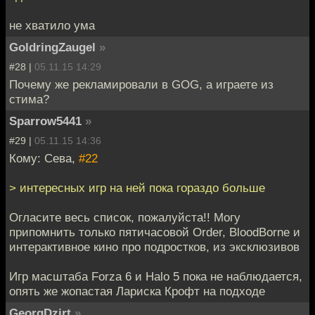
не хватило ума
GoldringZaugel
»
#28 |
05.11.15 14:29
Почему же рекламировали в GOG, а играете из
стима?
Sparrow5441
»
#29 |
05.11.15 14:36
Кому: Сева,
#22
> интересных игр на ней пока гораздо больше
Огласите весь список, пожалуйста!! Могу
припомнить только пятичасовой Order, BloodBorne и
интерактивное кино про подростков, из эксклюзивов
Игр масштаба Forza 6 и Halo 5 пока не наблюдается,
опять же жопастая Лариска Крофт на подходе
GeorgDzirt
»