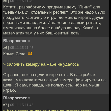
#5 |
05.11.15 11:40
Кстати, разработчику придумавшему "Гвинт" для
"Ведьмака 2", отдельный респект. Это же надо было
придумать карточную игру, где можно играть двумя
неравными колодами. И даже иногда выигрывать,
имея изначально более слабую колоду. Какой-то
математик там у них башковитый есть.
Blasphemer
»
#6 |
05.11.15 11:45
Кому: Сева,
#4
> залочить камеру на жабе не удалось
Странно, лок на цели в игре есть. В настройках
кажут, что нажатием на гриб камера фиксируется на
цели. Я сам, правда, не пользуюсь, ибо на мыши
играю.
Blasphemer
»
#7 |
05.11.15 11:45
> Комментарии про геймпад приветствуются