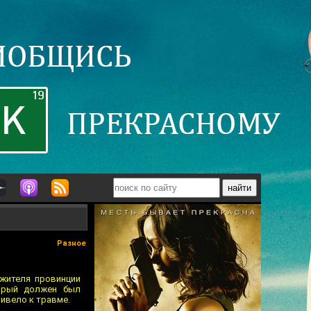
Разное
жителя провинции
торый должен был
ивело к травме.