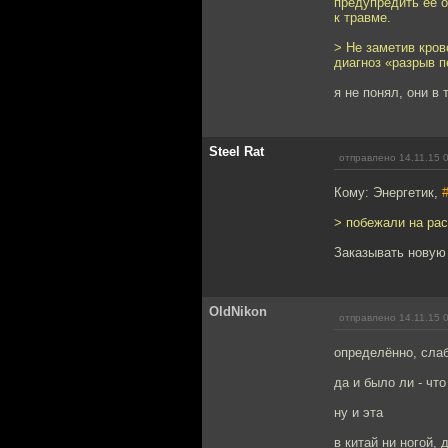
предупредить ее 
к травме.
> Не заметив кро
диагноз «разрыв 
я не понял, они в
Steel Rat
отправлено 14.11.15 
Кому: Энергетик,
> побежали на ра
Заказывать новую
OldNikon
отправлено 14.11.15 
определённо, сла
да и было ли - чт
ну и эта
в китай ни ногой, 