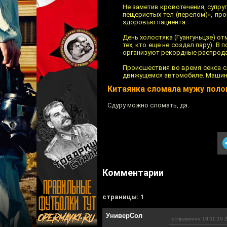
Не заметив кровотечения, супру
пещеристых тел (перелом)», п
здоровью пациента.
День холостяка (Гуангуньцзе) о
тех, кто еще не создал пару). В
организуют рекордные распрод
Происшествия во время секса сл
движущемся автомобиле. Машина 
Китаянка сломала мужу поло
Сдуру можно сломать, да.
Комментарии
cтраницы: 1
УниверСол
отправлено 13.11.15 