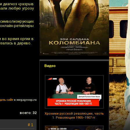
ли диагноз «разрыв
вали любую угрозу
ц, символизирующих
и онлайн-ретейлеры
и во время оргии в
залась в дерево.
Видео
дать сайт
в megagroup.ru
всего: 32
Хроники русской революции, часть
1: Революция 1905–1907 гг.
# 1