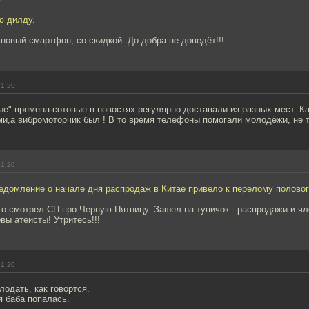
ю дилду.
 новый смартфон, со скидкой. До добра не доведёт!!!
01:20
ые" времена сотовые в новостях регулярно доставали из разных мест. Ка
и,а вибромоторчик был ! В то время телефоны помогали молодёжи, не то
01:20
едомление о начале дня распродаж в Китае привело к перелому половог
то смотрел СП про Черную Пятницу. Зашел на тупичок - распродажи и чл
овы атеисты! Утритесь!!!
01:20
лодать, как говортся.
я баба попалась.