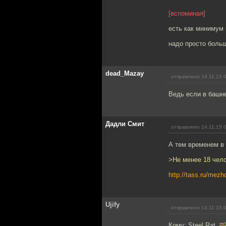
[вспоминая]
есть как минимум 
надо просто больш
dead_Mazay
отправлено 14.11.15 
Ведь если в башне 
Дадли Смит
отправлено 14.11.15 
А тем временем в
>Не менее 18 чело
http://tass.ru/me
Ujify
отправлено 14.11.15 
Кому: Steel Rat,
#