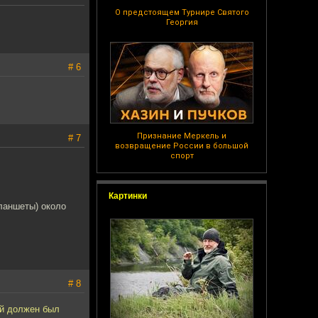
О предстоящем Турнире Святого
Георгия
# 6
Признание Меркель и
# 7
возвращение России в большой
спорт
Картинки
планшеты) около
# 8
ый должен был