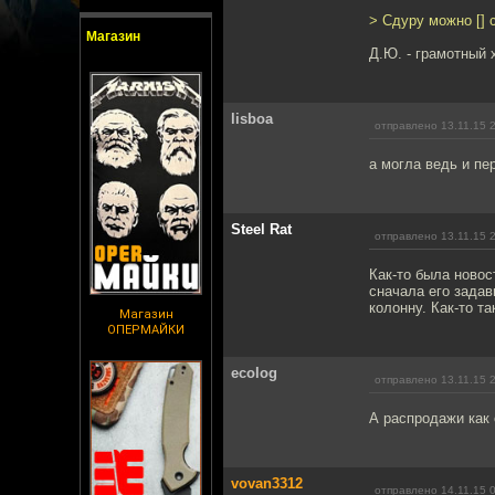
> Сдуру можно [] 
Магазин
Д.Ю. - грамотный 
lisboa
отправлено 13.11.15 
а могла ведь и пе
Steel Rat
отправлено 13.11.15 
Как-то была новос
сначала его задав
колонну. Как-то та
Магазин
ОПЕРМАЙКИ
ecolog
отправлено 13.11.15 
А распродажи как
vovan3312
отправлено 14.11.15 