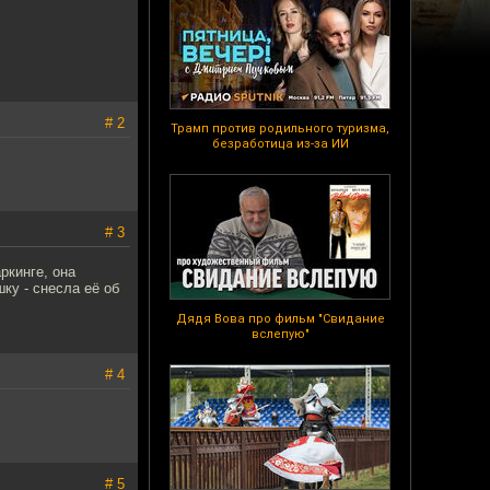
# 2
Трамп против родильного туризма,
безработица из-за ИИ
# 3
ркинге, она
ку - снесла её об
Дядя Вова про фильм "Свидание
вслепую"
# 4
# 5