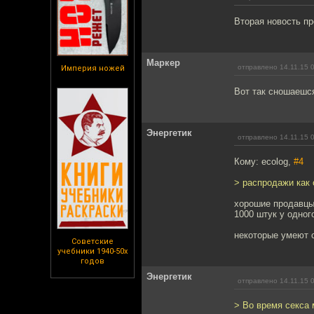
Вторая новость пр
Маркер
отправлено 14.11.15 
Империя ножей
Вот так сношаешся
Энергетик
отправлено 14.11.15 
Кому: ecolog,
#4
> распродажи как
хорошие продавцы 
1000 штук у одног
некоторые умеют с
Советские
учебники 1940-50х
годов
Энергетик
отправлено 14.11.15 
> Во время секса