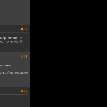
# 17
мер, значит, не
, что нынче !!!
# 18
о члена
ены. А вы говорите
# 19