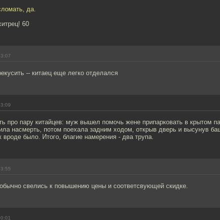
сломать, да.
хитрец! 60
23:07
рекусить -- китаец еще легко отделался
23:09
ть про пару китайцев: муж вышел помочь жене припарковать в крытом па
ила насмерть, потом поехала задним ходом, открыв дверь и высунув баш
к вроде было. Итого, благие намерения - два трупа.
23:55
 обычно свелись к повышению цены и соответсвующей скидке.
00:01