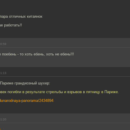
пара отличных китаянок
е работать!!
00:59
поебень - то хоть ебень, хоть не ебень!!!
01:13
 Париже грандиозный шухер:
век погибли в результате стрельбы и взрывов в пятницу в Париже.
zhdunarodnaya-panorama/2434894
01:20
9