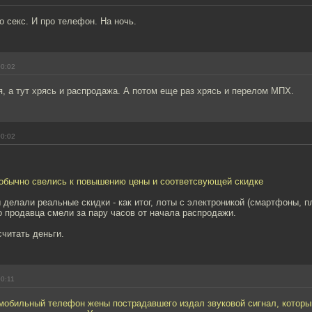
о секс. И про телефон. На ночь.
00:02
, а тут хрясь и распродажа. А потом еще раз хрясь и перелом МПХ.
00:02
 обычно свелись к повышению цены и соответсвующей скидке
делали реальные скидки - как итог, лоты с электроникой (смартфоны, 
о продавца смели за пару часов от начала распродажи.
читать деньги.
00:11
 мобильный телефон жены пострадавшего издал звуковой сигнал, котор