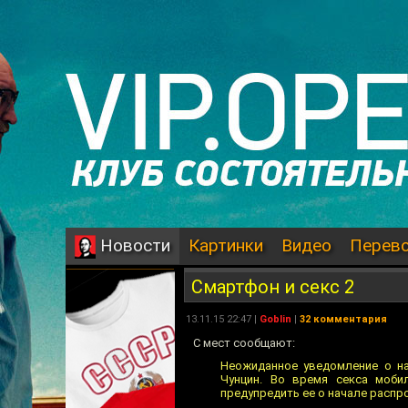
Картинки
Видео
Перев
Новости
Смартфон и секс 2
13.11.15 22:47 |
Goblin
|
32 комментария
С мест сообщают:
Неожиданное уведомление о на
Чунцин. Во время секса моби
предупредить ее о начале распр