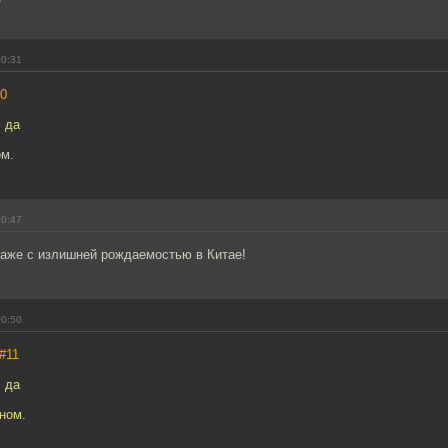
00:31
0
, да
ом.
00:47
аже с излишней рождаемостью в Китае!
00:50
#11
, да
еном.