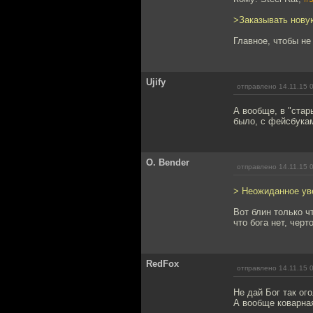
>Заказывать нову
Главное, чтобы не
Ujify
отправлено 14.11.15 
А вообще, в "стар
было, с фейсбукам
O. Bender
отправлено 14.11.15 
> Неожиданное ув
Вот блин только ч
что бога нет, черт
RedFox
отправлено 14.11.15 
Не дай Бог так ого
А вообще коварна