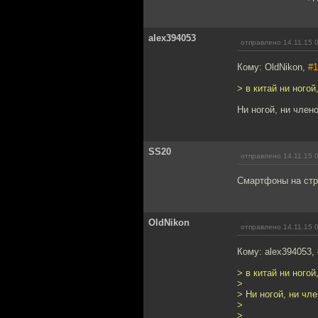
alex394053
отправлено 14.11.15 
Кому: OldNikon,
#1
> в китай ни ногой
Ни ногой, ни член
SS20
отправлено 14.11.15 
Смартфоны на стр
OldNikon
отправлено 14.11.15 
Кому: alex394053,
> в китай ни ногой
>
> Ни ногой, ни чл
>
>