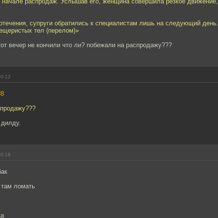
о начале распродаж. Услышав его, женщина совершила резкое движение,
вотечения, супруги обратились к специалистам лишь на следующий день
пещеристых тел (перелом)»
 тот вечер не кончили что ли? побежали на распродажу???
00:12
#8
спродажу???
 дилду.
00:18
бак
о там ломать
да