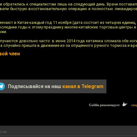
ги обратились к специалистам лишь на следующий день. Врачи постави
ровели быструю восстановительную операцию и полностью ликвидиро
тмечают в Китае каждый год 11 ноября (дата состоит из четырех едини
 последние годы к этому празднику многие китайские торговые центры 
ажи.
учаются довольно часто: в июне 2014 года китаянка сломала обе ног
случайно пришла в движение из-за опущенного ручного тормоза и вре
вой член
Подписывайся на наш
канал в Telegram
Goblin рекомендует
соз
22:59