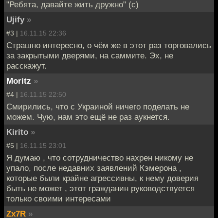
"Ребята, давайте жить дружно" (с)
Ujify
»
#3 |
16.11.15 22:36
Страшно интересно, о чём же в этот раз торговались
за закрытыми дверями, на саммите. Эх, не
расскажут.
Moritz
»
#4 |
16.11.15 22:50
Смирились, что с Украиной ничего поделать не
можем. Чую, нам это ещё не раз аукнется.
Kirito
»
#5 |
16.11.15 23:01
Я думаю , что сотрудничество нахрен никому не
упало, после недавних заявлений Кэмерона ,
которые были крайне агрессивны, к нему доверия
быть не может , этот гражданин руководствуется
только своими интересами
Zx7R
»