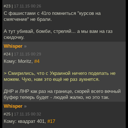
#23 |
17.11.15 00:26
С фашистами с 41го помниться "курсов на
смягчение" не брали.
А тут убивай, бомби, стреляй... а мы вам на газ
скидочку.
Whisper
»
#24 |
17.11.15 00:29
Кому: Moritz,
#4
> Смирились, что с Украиной ничего поделать не
можем. Чую, нам это ещё не раз аукнется.
ДНР и ЛНР как раз на границе, скорей всего вечный
буфер теперь будет - людей жалко, но это так.
Whisper
»
#25 |
17.11.15 00:32
Кому: квадрат 401,
#17