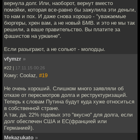
вернула долг. Или, наоборот, вернут вместо
помойки, которая все-равно бы зажулила эти деньги,
то нам и пох. И даже снова хорошо - "уважаемые
бюргеры, хрен вам, а не новый БМВ. и это не мы так
решили, а ваше правительство. Вы платите за
фашистов на уркаине".
Если разыграют, а не сольют - молодцы.
vfymzr
»
#22 |
17.11.15 00:26
Кому: Coolaz,
#19
Не очень хороший. Слишком много заявляли об
отказе от пересмотров долга и реструктуризаций.
Теперь к словам Путина будут куда хуже относиться
в собственной стране.
А так, да. 22% годовых это "вкусно" для долга, если
долг обеспечен США и ЕС(францией или
Германией).
Mekazukato
»