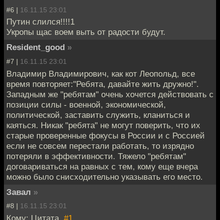
#6 |
16.11.15 23:01
Путин слился!!!!1
Укропы щас воем выть от радости будут.
Resident_good
»
#7 |
16.11.15 23:01
Владимир Владимирович, как кот Леопольд, все
время повторяет:"Ребята, давайте жить дружно!".
Западным же "ребятам" очень хочется действовать с
позиции силы - военной, экономической,
политической, заставить служить, кланиться и
каяться. Никак "ребята" не могут поверить, что их
старые проверенные фокусы в России и с Россией
если не совсем перестали работать, то изрядно
потеряли в эффективности. Тяжело "ребятам"
договариваться на равных с тем, кому еще вчера
можно было снисходительно указывать его место.
Завал
»
#8 |
16.11.15 23:01
Кому: Цитата,
#1