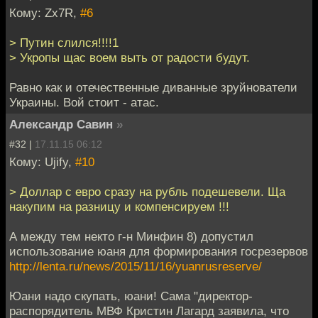
Кому: Zx7R,
#6
> Путин слился!!!!1
> Укропы щас воем выть от радости будут.
Равно как и отечественные диванные зруйнователи
Украины. Вой стоит - атас.
Александр Савин
»
#32 |
17.11.15 06:12
Кому: Ujify,
#10
> Доллар с евро сразу на рубль подешевели. Ща
накупим на разницу и компенсируем !!!
А между тем некто г-н Минфин 8) допустил
использование юаня для формирования госрезервов
http://lenta.ru/news/2015/11/16/yuanrusreserve/
Юани надо скупать, юани! Сама "директор-
распорядитель МВФ Кристин Лагард заявила, что