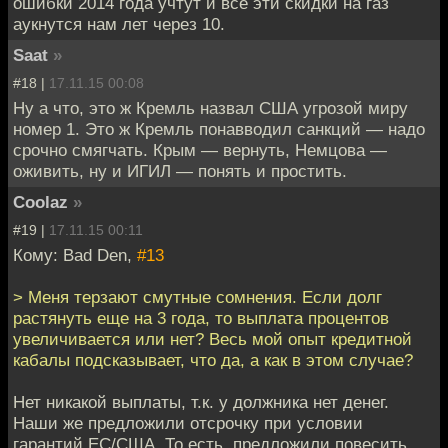
ошибки 2014 года учтут и все эти скидки на газ
аукнутся нам лет через 10.
Saat
»
#18 |
17.11.15 00:08
Ну а что, это ж Кремль назвал США угрозой миру
номер 1. Это ж Кремль понавводил санкций — надо
срочно смягчать. Крым — вернуть, Немцова —
оживить, ну и ИГИЛ — понять и простить.
Coolaz
»
#19 |
17.11.15 00:11
Кому: Bad Den,
#13
> Меня терзают смутные сомнения. Если долг
растянуть еще на 3 года, то выплата процентов
увеличивается или нет? Весь мой опыт кредитной
кабалы подсказывает, что да, а как в этом случае?
Нет никакой выплаты, т.к. у должника нет денег.
Наши же предложили отсрочку при условии
гарантий ЕС/США. То есть, предложили повесить