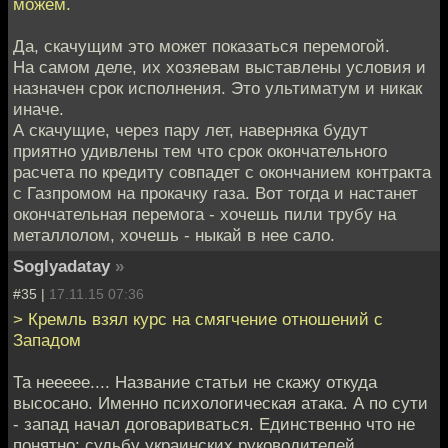
можем.
Да, скачущим это может показаться перемогой.
На самом деле, их хозяевам выставлены условия и
назначен срок исполнения. Это ультиматум и никак
иначе.
А скачущие, через пару лет, наверняка будут
приятно удивлены тем что срок окончательного
расчета по кредиту совпадет с окончанием контракта
с Газпромом на прокачку газа. Вот тогда и настанет
окончательная перемога - хочешь пили трубу на
металлолом, хочешь - ныкай в нее сало.
Soglyadatay
»
#35 |
17.11.15 07:36
> Кремль взял курс на смягчение отношений с
Западом
Та неееее.... Название статьи не скажу откуда
высосано. Именно психологическая атака. А по сути
- запад начал договариваться. Единственно что не
понятно: судьбу украинских руководителей.