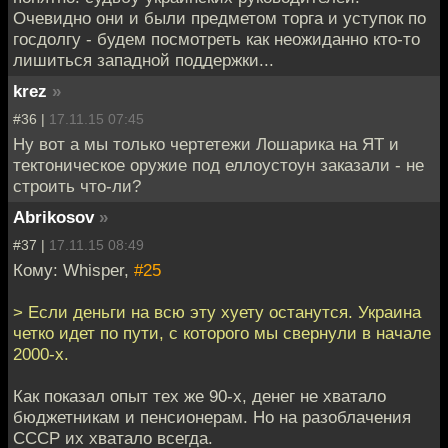
Очевидно они и были предметом торга и уступок по
госдолгу - будем посмотреть как неожиданно кто-то
лишиться западной поддержки...
krez
»
#36 |
17.11.15 07:45
Ну вот а мы только чертетежи Лошарика на ЯТ и
тектоническое оружие под еллоустоун заказали - не
строить что-ли?
Abrikosov
»
#37 |
17.11.15 08:49
Кому: Whisper,
#25
> Если деньги на всю эту хуету останутся. Украина
четко идет по пути, с которого мы свернули в начале
2000-х.
Как показал опыт тех же 90-х, денег не хватало
бюджетникам и пенсионерам. Но на разоблачения
СССР их хватало всегда.