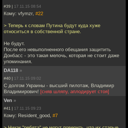
#39 |
17.11.15 08:54
Кому: vfymzr,
#22
> Теперь к словам Путина будут куда хуже
относиться в собственной стране.
Не будут.
После его невыполненного обещания защитить
Донбасс - это такая мелочь, которая не стоит даже
упоминания.
DA118
»
#40 |
17.11.15 09:02
С долгом Украины - высший пилотаж, Владимир
Владимирович!
[сняв шляпу, аплодирует стоя]
Ven
»
#41 |
17.11.15 09:23
Кому: Resident_good,
#7
> Никак "ребята" не могут поверить, что их старые