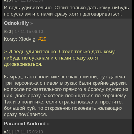
И ведь удивительно. Стоит только дать кому-нибудь
по сусалам и с нами сразу хотят договариваться.
Odnokriliy
»
#30 |
17.11.15 06:10
Кому: Xlodvig,
#29
> И ведь удивительно. Стоит только дать кому-
нибудь по сусалам и с нами сразу хотят
договариваться.
Камрад, так в политике все как в жизни, тут давеча
три персонажа с пивом в руках были крайне дерзки,
но после показательного прямого в бороду одного из
них, двое сразу захотели пообщаться по-хорошему.
Так и в политике, если страна показала, простите,
большой хуй, то откровенно повоевать желающих
сразу поубавится.
Paranoid Android
»
#31 |
17.11.15 06:10