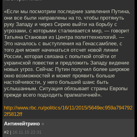
«Если мы посмотрим последние заявления Путина,
они все были направлены на то, чтобы протянуть
руку Западу и через Сирию выйти на борьбу с
угрозами, с которыми сталкивается мир, — говорит
Татьяна Становая из Центра политтехнологий. —
Это началось с выступления на Генассамблее, с
того дня может начинаться отсчет новой линии
России, которая связана с попыткой отойти от
украинской повестки и предложить Западу видение
новых угроз. Сейчас Путин получил более широкое
окно возможностей и может проявить больше
настойчивости, у него больший шанс быть
услышанным. Ситуация обязывает страны Европы
прежде всего подходить прагматичней».​
http://www.rbc.ru/politics/16/11/2015/5649ec959a794792
2f5812ff
Антинейтрино
»
#2 |
16.11.15 22:31