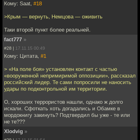
Кому: Saat,
#18
>Крым — вернуть, Немцова — оживить
Таки второй пункт более реальней.
fact777
»
#28 |
17.11.15 00:49
Кому: Цитата,
#1
> «На поле боя» установлен контакт с частью
«вооруженной непримиримой оппозиции», рассказал
российский лидер. Те сами попросили не наносить
удары по подконтрольной им территории.
О, хороших террористов нашли, однако ж долго
искали. Сфоткать хоть догадались и Обамке в
мордокнигу закинуть? Подтвердил бы уже - те или
не те???
Xlodvig
»
#29 |
17.11.15 01:54