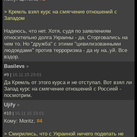
> Кремль взял курс на смягчение отношений с
Западом
Надеюсь, что нет. Хотя, судя по заявлениям
относительно долга Украины - да. Сторговались на
чем то. Но "дружба" с этими "цивилизованными
людоедами" против терроризма - да ну на..уй. Все
вздор.
Basilevs
»
#9 |
16.11.15 23:01
Да Кремль от этого курса и не отступал. Вот взял ли
Запад курс на смягчение отношений с Россией -
посмотрим.
Ujify
»
#10 |
16.11.15 23:01
Кому: Moritz,
#4
> Смирились, что с Украиной ничего поделать не