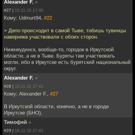
Alexander F.
»
#27 |
18.11.15 17:40
Кому: Udmurt94,
#22
> Дело происходит в самой Тыве, тобишь тувинцы
наверняка участвовали с обоих сторон.
Нижнеудинск, вообще-то, городок в Иркутской
области, а не в Тыве. Буряты там участвовать
могли, ибо в Иркутске есть бурятский национальный
округ.
Alexander F.
»
#28 |
18.11.15 17:41
Кому: Alexander F.,
#27
В Иркутской области, конечно, а не в городе
Иркутске (БНО).
Тимoфей
»
#29 |
18.11.15 17:41