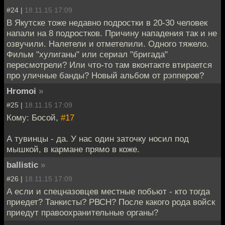
#24 |
18.11.15 17:09
В Якутске тоже недавно подростки в 20-30 человек
напали на 8 подростков. Причину нападения так и не
озвучили. Налетели и отметелили. Одного тяжело.
Фильм "хулиганы" или сериал "бригада"
пересмотрели? Или что-то там вконтакте втирается
про уличные банды? Новый альбом от рэпперов?
Hromoi
»
#25 |
18.11.15 17:09
Кому: Босой,
#17
А тувинцы - да. У нас один заточку носил под
мышкой, в кармане прямо в коже.
ballistic
»
#26 |
18.11.15 17:09
А если и спецназовцев местные побьют - кто тогда
приедет? Танкисты? РВСН? После какого рода войск
приедут правоохранительные органы?