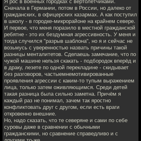
Я рос в военных городках с вертолётчиками.
Сначала в Германии, потом в России, но далеко от
гражданских, в офицерских казармах. А как поступил
в школу - в городке-микрорайоне на крайнем севере.
И первое, что меня поразило в местной гражданской
ребятне - это их бездумная агрессивность. У меня и
тогда случился "разрыв шаблона", но я и сейчас не
возьмусь с уверенностью назвать причины такой
разницы менталитетов. Сделаешь замечание, что по
чужой машине нельзя скакать - подбородок вперёд и
в драку, лезете по одной перекладине - скидывает
без разговоров, частыемнемотивированные
проявления агрессии с каким-то тупым выражением
лица, только затем оживляющимся. Среди детей
такая разница была сильно заметна. Причём я
каждый раз не понимал, зачем так яростно
конфликтовать друг с другом, если есть враги
откровенно внешние.
Но, надо сказать, что те северяне и сами по себе
суровы даже в сравнении с обычными
гражданскими, но сравнение справедливо и с
другими то-же.