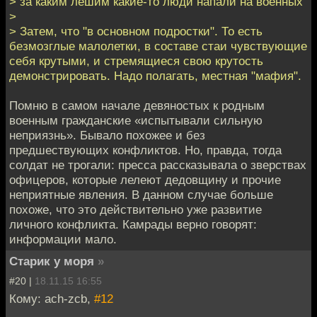
> за каким лешим какие-то люди напали на военных
>
> Затем, что "в основном подростки". То есть
безмозглые малолетки, в составе стаи чувствующие
себя крутыми, и стремящиеся свою крутость
демонстрировать. Надо полагать, местная "мафия".
Помню в самом начале девяностых к родным
военным гражданские «испытывали сильную
неприязнь». Бывало похожее и без
предшествующих конфликтов. Но, правда, тогда
солдат не трогали: пресса рассказывала о зверствах
офицеров, которые лелеют дедовщину и прочие
неприятные явления. В данном случае больше
похоже, что это действительно уже развитие
личного конфликта. Камрады верно говорят:
информации мало.
Старик у моря
»
#20 |
18.11.15 16:55
Кому: ach-zcb,
#12