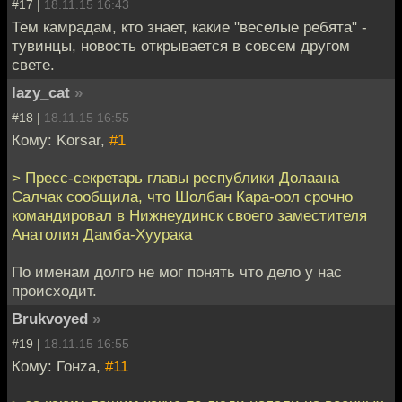
#17 |
18.11.15 16:43
Тем камрадам, кто знает, какие "веселые ребята" -
тувинцы, новость открывается в совсем другом
свете.
lazy_cat
»
#18 |
18.11.15 16:55
Кому: Korsar,
#1
> Пресс-секретарь главы республики Долаана
Салчак сообщила, что Шолбан Кара-оол срочно
командировал в Нижнеудинск своего заместителя
Анатолия Дамба-Хуурака
По именам долго не мог понять что дело у нас
происходит.
Brukvoyed
»
#19 |
18.11.15 16:55
Кому: Гонzа,
#11