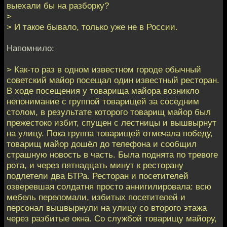
выехали бы на разборку?
>
> И такое бывало, только уже не в России.
Напомнило:
> Как-то раз в одном известном городе обычный
советский майор посещал один известный ресторан.
В ходе посещения у товарища майора возникло
непонимание с группой товарищей за соседним
столом, в результате которого товарищ майор был
прежестоко избит, спущен с лестницы и вышвырнут
на улицу. Пока группа товарищей отмечала победу,
товарищ майор дошёл до телефона и сообщил
страшную новость в часть. Была поднята по тревоге
рота, и через пятнадцать минут к ресторану
подлетели два БТРа. Ресторан и посетителей
озверевшая солдатня просто аннигилировала: всю
мебель переломали, избитых посетителей и
персонал вышвырнули на улицу со второго этажа
через разбитые окна. Со службой товарищу майору,