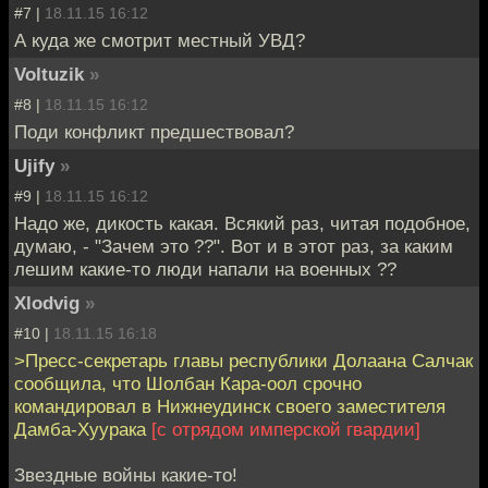
#7 |
18.11.15 16:12
А куда же смотрит местный УВД?
Voltuzik
»
#8 |
18.11.15 16:12
Поди конфликт предшествовал?
Ujify
»
#9 |
18.11.15 16:12
Надо же, дикость какая. Всякий раз, читая подобное,
думаю, - "Зачем это ??". Вот и в этот раз, за каким
лешим какие-то люди напали на военных ??
Xlodvig
»
#10 |
18.11.15 16:18
>Пресс-секретарь главы республики Долаана Салчак
сообщила, что Шолбан Кара-оол срочно
командировал в Нижнеудинск своего заместителя
Дамба-Хуурака
[с отрядом имперской гвардии]
Звездные войны какие-то!