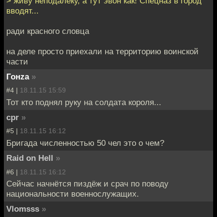
> живу неподалёку, а тут эвон как! Спецназ в город
вводят...
ради красного словца
на деле просто приехали на территорию воинской
части
Гонzа
»
#4 |
18.11.15 15:59
Тот кто поднял руку на солдата короля...
cpr
»
#5 |
18.11.15 16:12
Бригада численностью 50 чел это о чем?
Raid on Hell
»
#6 |
18.11.15 16:12
Сейчас начнётся пиздёж и срач по поводу
национальности военнослужащих.
Vlomsss
»