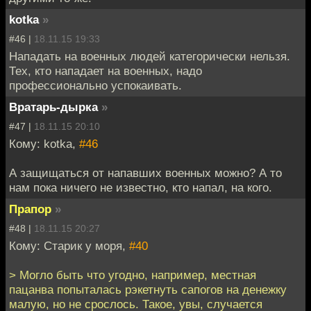
kotka
»
#46 |
18.11.15 19:33
Нападать на военных людей категорически нельзя.
Тех, кто нападает на военных, надо
профессионально успокаивать.
Вратарь-дырка
»
#47 |
18.11.15 20:10
Кому: kotka,
#46
А защищаться от напавших военных можно? А то
нам пока ничего не известно, кто напал, на кого.
Прапор
»
#48 |
18.11.15 20:27
Кому: Старик у моря,
#40
> Могло быть что угодно, например, местная
пацанва попыталась рэкетнуть сапогов на денежку
малую, но не срослось. Такое, увы, случается