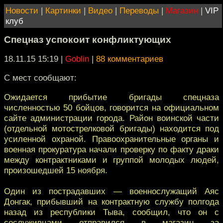
Новости
|
Картинки
|
Видео
|
Переводы
|
Магазин
|
VIP
клуб
Спецназ успокоит конфликтующих
18.11.15 15:19
|
Goblin
|
88 комментариев
С мест сообщают:
Ожидается прибытие бригады спецназа
численностью 50 бойцов, говорится на официальном
сайте администрации города. Район воинской части
(отдельной мотострелковой бригады) находится под
усиленной охраной. Правоохранительные органы и
военная прокуратура начали проверку по факту драки
между контрактниками и группой молодых людей,
произошедшей 15 ноября.
Один из пострадавших — военнослужащий Аяс
Донгак, прибывший на контрактную службу полгода
назад из республики Тыва, сообщил, что он с
сослуживцами отправился в магазин за