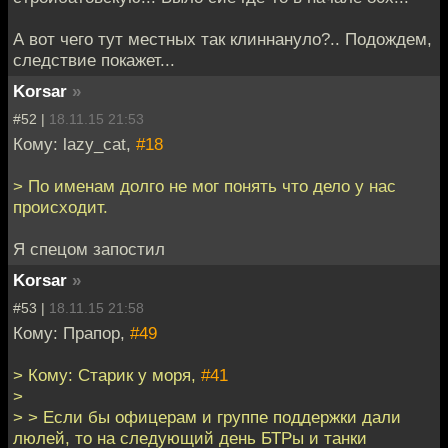
А вот чего тут местных так клиннануло?.. Подождем,
следствие покажет...
Korsar
»
#52 |
18.11.15 21:53
Кому: lazy_cat,
#18
> По именам долго не мог понять что дело у нас
происходит.
Я спецом запостил
Korsar
»
#53 |
18.11.15 21:58
Кому: Прапор,
#49
> Кому: Старик у моря,
#41
>
> > Если бы офицерам и группе поддержки дали
люлей, то на следующий день БТРы и танки