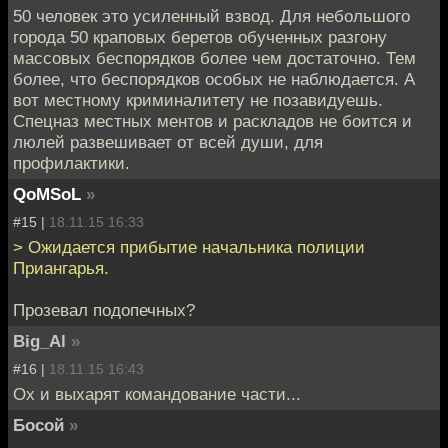
50 человек это усиленный взвод. Для небольшого
города 50 краповых беретов обученных разгону
массовых беспорядков более чем достаточно. Тем
более, что беспорядков особых не наблюдается. А
вот местному криминалитету не позавидуешь.
Спецназ местных ментов и раскладов не боится и
люлей развешивает от всей души, для
профилактики.
QoMSoL
»
#15 |
18.11.15 16:33
> Ожидается прибытие начальника полиции
Приангарья.
Прозевал подопечных?
Big_Al
»
#16 |
18.11.15 16:43
Ох и выхарят командование части...
Босой
»