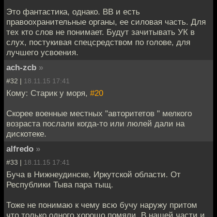
Это фантастика, однако. ВВ и есть
правоохранительные органы, ее силовая часть. Для
тех кто слов не понимает. Будут зачитывать УК в
слух, постукивая спецсредством по голове, для
лучшего усвоения.
ach-zcb
»
#32 |
18.11.15 17:41
Кому: Старик у моря,
#20
Скорее военные местных "авторитетов " мелкого
возраста послали когда-то или люлей дали на
дискотеке.
alfredo
»
#33 |
18.11.15 17:41
Буча в Нижнеудинске, Иркутской области. От
Республики Тыва пара тыщ.
Тоже не понимаю к чему всю бучу наружу притом
что только одного хорошо помяли. В нашей части и