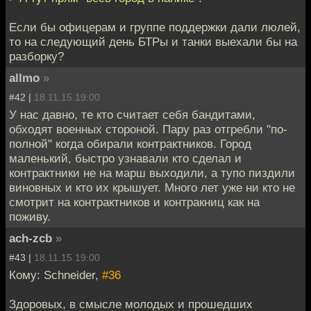
Если бы офицерам и группе поддержки дали люлей,
то на следующий день БТРы и танки выехали бы на
разборку?
allmo
»
#42 |
18.11.15 19:00
У нас давно, те кто считает себя бандитами,
обходят военных стороной. Пару раз отгребли "по-
полной" когда обирали контрактников. Город
маленький, быстро узнавали кто сделал и
контрактники не на марш выходили, а тупо пиздили
виновных и кто их крышует. Много лет уже ни кто не
смотрит на контрактников и контракниц как на
поживу.
ach-zcb
»
#43 |
18.11.15 19:00
Кому: Schneider,
#36
Здоровых, в смысле молодых и прошедших