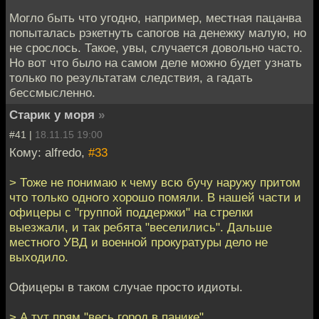
Могло быть что угодно, например, местная пацанва
попыталась рэкетнуть сапогов на денежку малую, но
не срослось. Такое, увы, случается довольно часто.
Но вот что было на самом деле можно будет узнать
только по результатам следствия, а гадать
бессмысленно.
Старик у моря
»
#41 |
18.11.15 19:00
Кому: alfredo,
#33
> Тоже не понимаю к чему всю бучу наружу притом
что только одного хорошо помяли. В нашей части и
офицеры с "группой поддержки" на стрелки
выезжали, и так ребята "веселились". Дальше
местного УВД и военной прокуратуры дело не
выходило.
Офицеры в таком случае просто идиоты.
> А тут прям "весь город в панике".