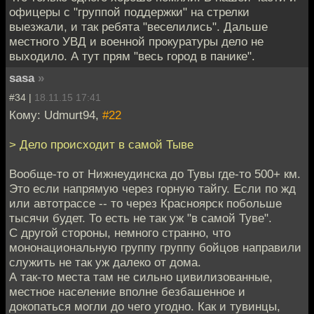
офицеры с "группой поддержки" на стрелки
выезжали, и так ребята "веселились". Дальше
местного УВД и военной прокуратуры дело не
выходило. А тут прям "весь город в панике".
sasa
»
#34 |
18.11.15 17:41
Кому: Udmurt94,
#22
> Дело происходит в самой Тыве
Вообще-то от Нижнеудинска до Тувы где-то 500+ км.
Это если напрямую через горную тайгу. Если по жд
или автотрассе -- то через Красноярск побольше
тысячи будет. То есть не так уж "в самой Туве".
С другой стороны, немного странно, что
мононациональную группу группу бойцов направили
служить не так уж далеко от дома.
А так-то места там не сильно цивилизованные,
местное население вполне безбашенное и
докопаться могли до чего угодно. Как и тувинцы,