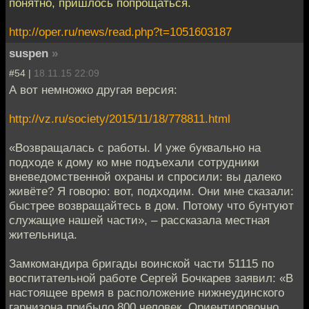
понятно, пришлось попрощаться.
http://oper.ru/news/read.php?t=1051603187
suspen
»
#54 |
18.11.15 22:09
А вот немножко другая версия:
http://vz.ru/society/2015/11/18/778811.html
«Возвращалась с работы. И уже буквально на
подходе к дому ко мне подъехали сотрудники
вневедомственной охраны и спросили: вы далеко
живёте? Я говорю: вот, подходим. Они мне сказали:
быстрее возвращайтесь в дом. Потому что бунтуют
служащие нашей части», – рассказала местная
жительница.
Замкомандира бригады воинской части 51115 по
воспитательной работе Сергей Бочкарев заявил: «В
настоящее время в расположение нижнеудинского
гарнизона прибыло 800 человек. Ориентировочно