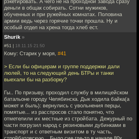
рэкетировать. А чего не на проходной завода сразу
деньги в общак собирать. Сотни мужиков,
обученных и при ружейных комнатах. Половина
армии ведь через горячие точки прошла. Ну и
особый отдел на хрена тогда хлеб ест.
Shurik
»
#51 |
18.11.15 21:50
Кому: Старик у моря,
#41
> Если бы офицерам и группе поддержки дали
люлей, то на следующий день БТРы и танки
выехали бы на разборку?
Гы.. По призыву, проходил службу в милицейском
батальоне городу Челябинска. Дык ходила байка(а
может и быль): вернулись с увольнения перцы,
помятые... из расспросов стало понятно, что
отметелили их местные из стройбата. Дежурный по
части погрузил народ с резиновыми дубинками в
транспорт и с ответным визитом в ту часть,
стройбатовскую... Было сие где-то в начале 80х...