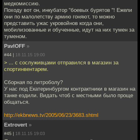
медкомиссию.
Походу вот он, инкубатор "боевых бурятов "! Ежели
они по малолетству армию гоняют, то можно
представить ужас укровойнов когда они,
мобилизованные и обученные, идут на них тумен за
туменом.
PavlOFF
»
#44 |
18.11.15 19:00
> ... с сослуживцами отправился в магазин за
спортинвентарем.
Сборная по литроболу?
У нас под Екатеринбургом контрактники в магазин на
танке ездили. Видать чтоб с местными было проще
общаться.
http://ekbnews.tv/2005/06/23/3683.shtml
Extrovert
»
#45 |
18.11.15 19:03