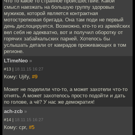
Что то какое то странное происшествие. Какой
смысл наезжать на большую группу здоровых
мужиков, которой является контрактная
мотострелковая бригада. Она там поди не первый
день дислоцируется. Возможно, кто-то из армейских
вел себя не адекватно, вот и получил оборотку от
горячих забайкальских парней. Хотелось бы
услышать детали от камрадов проживающих в том
регионе.
LTimeNeo
»
#13 |
18.11.15 16:27
Кому: Ujify,
#9
Может не поделили что-то, а может захотели что-то
отнять. А может захотелось просто подойти и дать
по голове, а чё? У нас же демократия!
ach-zcb
»
#14 |
18.11.15 16:27
Кому: cpr,
#5