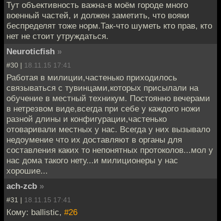
Тут объективность важна-в моём городе много
военный частей, и должен заметить, что вояки
беспределят тоже норм.Так-что шуметь кто прав, кто
нет не стоит утруждаться.
Neuroticfish
»
#30 |
18.11.15 17:41
Работая в милиции,частенько приходилось
связываться с тувинцами,которых присылали на
обучение в местный техникум. Постоянно вечерами
в нетрезвом виде,всегда при себе у каждого ножи
разной длины и конфигурации,частенько
отоваривали местных у нас. Всегда у них вызывало
недоумение что их доставляют в органы для
составления каких то непонятных протоколов...мол у
нас дома такого нету...и милиционеры у нас
хорошие...
ach-zcb
»
#31 |
18.11.15 17:41
Кому: ballistic,
#26