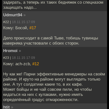
задирать, а теперь их таких бедняжек со спецназом
защищать надо...
Udmurt94
»
#22 |
18.11.15 17:09
Кому: Босой,
#17
Дело происходит в самой Тыве, тобишь тувинцы
наверняка участвовали с обоих сторон.
Hromoi
»
#23 |
18.11.15 17:09
Кому: ach-zcb,
#12
Ну как же! Парни эффективные менеджеры на своём
районе. И круто на районе могут выглядеть только
они. А тут солдатики какие то, в их кафе.
Может бойцы и не чай совсем пили, но чтобы
кидаться на них с кулаками, нужно иметь
определённый градус отмароженности.
htit
»