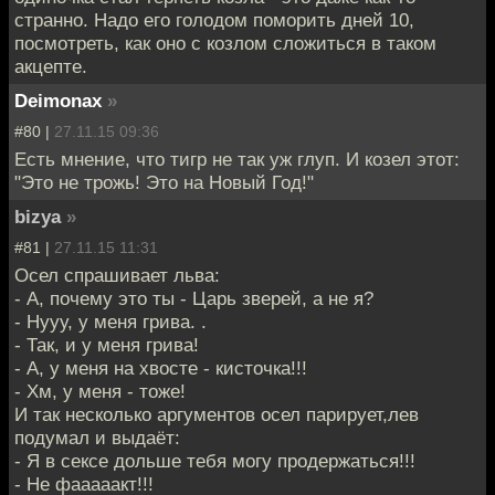
странно. Надо его голодом поморить дней 10,
посмотреть, как оно с козлом сложиться в таком
акцепте.
Deimonax
»
#80 |
27.11.15 09:36
Есть мнение, что тигр не так уж глуп. И козел этот:
"Это не трожь! Это на Новый Год!"
bizya
»
#81 |
27.11.15 11:31
Осел спрашивает льва:
- А, почему это ты - Царь зверей, а не я?
- Нууу, у меня грива. .
- Так, и у меня грива!
- А, у меня на хвосте - кисточка!!!
- Хм, у меня - тоже!
И так несколько аргументов осел парирует,лев
подумал и выдаёт:
- Я в сексе дольше тебя могу продержаться!!!
- Не фааааакт!!!