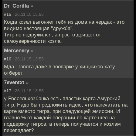
Dr_Gorilla
»
#15 |
26.11.15 13:55
Когда козел выгоняет тебя из дома на чердак - это
видимо настоящая "дружба".
Тигр не подружился, а просто дрищет от
самоуверенности козла.
Mercenery
»
#16 |
26.11.15 13:55
Мда...гопота даже в зоопарке у хищников хату
отберет
7eventxt
»
#17 |
26.11.15 13:55
у Россельхозбанка есть пластик.карта Амурский
тигр. Надо бы предложить идею, что напечатать на
карте вместо тигра, при следующей эмиссии. И
главно % от каждой операции по карте шел на
поддержку тигров, а теперь получается и козлам
перепадает?