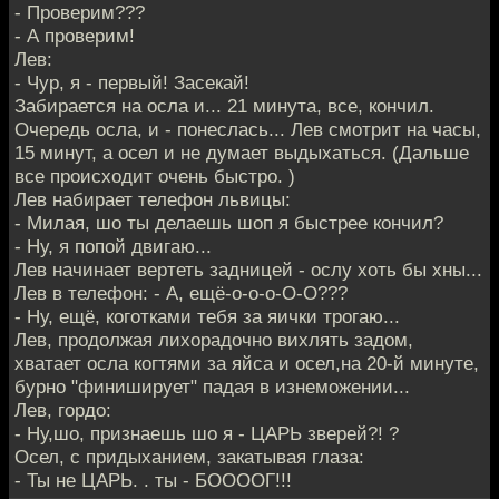
- Проверим???
- А проверим!
Лев:
- Чур, я - первый! Засекай!
Забирается на осла и... 21 минута, все, кончил.
Очередь осла, и - понеслась... Лев смотрит на часы,
15 минут, а осел и не думает выдыхаться. (Дальше
все происходит очень быстро. )
Лев набирает телефон львицы:
- Милая, шо ты делаешь шоп я быстрее кончил?
- Ну, я попой двигаю...
Лев начинает вертеть задницей - ослу хоть бы хны...
Лев в телефон: - А, ещё-о-о-о-О-О???
- Ну, ещё, коготками тебя за яички трогаю...
Лев, продолжая лихорадочно вихлять задом,
хватает осла когтями за яйса и осел,на 20-й минуте,
бурно "финиширует" падая в изнеможении...
Лев, гордо:
- Ну,шо, признаешь шо я - ЦАРЬ зверей?! ?
Осел, с придыханием, закатывая глаза:
- Ты не ЦАРЬ. . ты - БООООГ!!!