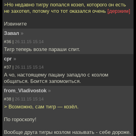
>Но недавно тигру попался козел, которого он есть
не захотел, потому что тот оказался очень
[дерзким]
Извините
Завал
»
#36 |
26.11.15 15:14
Тигр теперь возле параши спит.
cpr
»
#37 |
26.11.15 15:14
А чо, настоящему пацану западло с козлом
общаться. Боится запомоиться.
from_Vladivostok
»
#38 |
26.11.15 15:14
> Возможно, сам тигр — козёл.
По гороскопу!
Вообще друга тигры козлом называть - себе дороже.