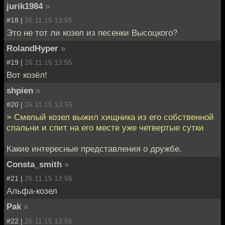
jurik1984
»
#18 |
26.11.15 13:55
Это не тот ли козел из песенки Высоцкого?
RolandHyper
»
#19 |
26.11.15 13:55
Вот козёл!
shpien
»
#20 |
26.11.15 13:55
> Cмелый козел выжил хищника из его собственной
спальни и спит на его месте уже четвертые сутки
Какие интересные представления о дружбе.
Consta_smith
»
#21 |
26.11.15 13:56
Альфа-козел
Pak
»
#22 |
26.11.15 13:56