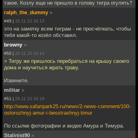
такое. Козлу еще не пришло в голову тигра огулять?
ralph_the_dummy
»
#49 |
26.11.15 16:13
это на заметку всем тиграм - не просчёлкать, чтобы
тебя какой-то козёл обставил.
browny
»
#50 |
26.11.15 16:14
> Тигру же пришлось перебраться на крышу своего
дома и научиться жрать траву.
Извините.
militar
»
#51 |
26.11.15 16:19
http://www.safaripark25.ru/news/2-news-comment/100-
ostorozhnyj-amur-i-besstrashnyj-timur
По ссылке фотографии и видео Амура и Тимура.
Stalinist90
»