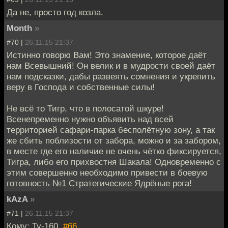
Да не, просто год козла.
Month
»
#70 |
26.11.15 21:37
Истинно говорю Вам! Это знамение, которое даёт
нам Всевышний! Он велик и в мудрости своей даёт
нам подсказки, дабы развеять сомнения и укрепить
веру в Господа и собственные силы!
Не всё то Тигр, что в полосатой шкуре!
Всенепременно нужно объявить над всей
территорией сафари-парка бесполётную зону, а так
же сбить поблизости от забора, можно и за забором,
в месте где его наличие не очень чётко фиксируется,
Тигра, либо его прихвостня Шакала! Одновременно с
этим совершенно необходимо привести в боевую
готовность №1 Стратегические Ядрёные рога!
kAzA
»
#71 |
26.11.15 21:37
Кому: Ту-160,
#66