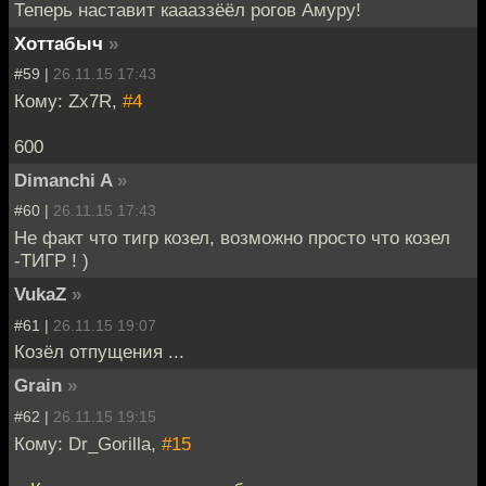
Теперь наставит каааззёёл рогов Амуру!
Хоттабыч
»
#59 |
26.11.15 17:43
Кому: Zx7R,
#4
600
Dimanchi A
»
#60 |
26.11.15 17:43
Не факт что тигр козел, возможно просто что козел
-ТИГР ! )
VukaZ
»
#61 |
26.11.15 19:07
Козёл отпущения ...
Grain
»
#62 |
26.11.15 19:15
Кому: Dr_Gorilla,
#15