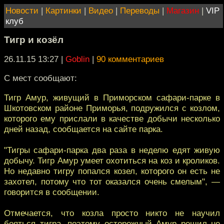
Новости
|
Картинки
|
Видео
|
Переводы
|
Магазин
|
VIP
клуб
Тигр и козёл
26.11.15 13:27
|
Goblin
|
90 комментариев
С мест сообщают:
Тигр Амур, живущий в Приморском сафари-парке в
Шкотовском районе Приморья, подружился с козлом,
которого ему прислали в качестве добычи несколько
дней назад, сообщается на сайте парка.
"Тигры сафари-парка два раза в неделю едят живую
добычу. Тигр Амур умеет охотиться на коз и кроликов.
Но недавно тигру попался козел, которого он есть не
захотел, потому что тот оказался очень смелым", —
говорится в сообщении.
Отмечается, что козла просто никто не научил
бояться тигра, поэтому осторожный Амур решил не