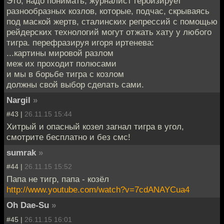
Это, надо понимать, журналист героизирует
разнообразных козлов, которые, подчас, скрываясь
под маской жертв, сталинских репрессий с помощью
рейдерских технологий могут отжать хату у любого
тигра. перефразируя игоря иртенева:
...картины мировой разлом
меж их проходит полюсами
и мы в борьбе тигра с козлом
должны свой выбор сделать сами.
Nargil
»
#43 |
26.11.15 15:44
Хитрый и опасный козел загнал тигра в угол,
смотрите бесплатно и без смс!
sumrаk
»
#44 |
26.11.15 15:52
Папа не тигр, папа - козёл
http://www.youtube.com/watch?v=7cdANAYCua4
Oh Dae-Su
»
#45 |
26.11.15 16:01