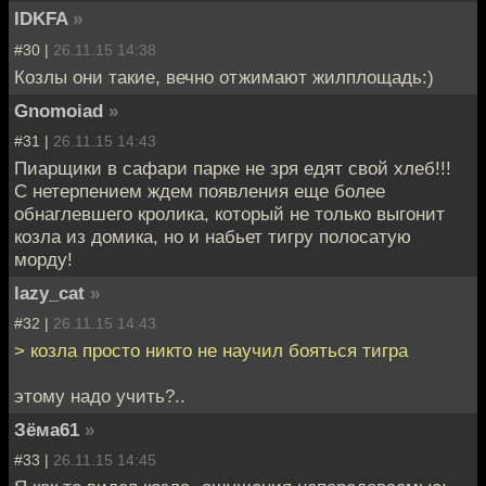
IDKFA
»
#30 |
26.11.15 14:38
Козлы они такие, вечно отжимают жилплощадь:)
Gnomoiad
»
#31 |
26.11.15 14:43
Пиарщики в сафари парке не зря едят свой хлеб!!!
С нетерпением ждем появления еще более
обнаглевшего кролика, который не только выгонит
козла из домика, но и набьет тигру полосатую
морду!
lazy_cat
»
#32 |
26.11.15 14:43
> козла просто никто не научил бояться тигра
этому надо учить?..
Зёма61
»
#33 |
26.11.15 14:45