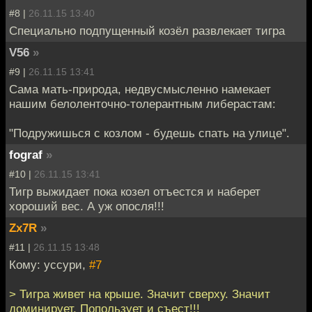
#8 |
26.11.15 13:40
Специально подпущенный козёл развлекает тигра
V56
»
#9 |
26.11.15 13:41
Сама мать-природа, недвусмысленно намекает
нашим белоленточно-толерантным либерастам:
"Подружишься с козлом - будешь спать на улице".
fograf
»
#10 |
26.11.15 13:41
Тигр выжидает пока козел отъестся и наберет
хороший вес. А уж опосля!!!
Zx7R
»
#11 |
26.11.15 13:48
Кому: уссури,
#7
> Тигра живет на крыше. Значит сверху. Значит
доминирует. Попользует и съест!!!