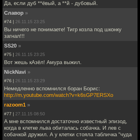
Да, если дуб **ёвый, а **й - дубовый.
Славор
»
#74 |
26.11.15 23:25
Вы ничего не понимаете! Тигр козла под шконку
загнал!!!
SS20
»
#75 |
26.11.15 23:25
Вот жешь кАзёл! Амура выжил.
NickNavi
»
#76 |
26.11.15 23:29
Немедленно вспомнился боран Борис:
http://m.youtube.com/watch?v=k6sGP7ERSXo
razoom1
»
#77 |
27.11.15 08:50
А мне вспомнился достаточно известный эпизод,
когда в клетке льва обиталась собачка. И лев с
собачкой дружил. А у клетки стояла табличка "чуда