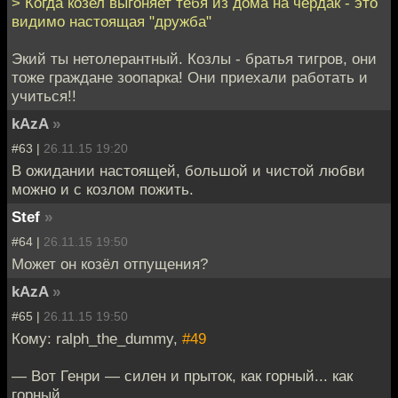
> Когда козел выгоняет тебя из дома на чердак - это
видимо настоящая "дружба"
Экий ты нетолерантный. Козлы - братья тигров, они
тоже граждане зоопарка! Они приехали работать и
учиться!!
kAzA
»
#63 |
26.11.15 19:20
В ожидании настоящей, большой и чистой любви
можно и с козлом пожить.
Stef
»
#64 |
26.11.15 19:50
Может он козёл отпущения?
kAzA
»
#65 |
26.11.15 19:50
Кому: ralph_the_dummy,
#49
— Вот Генри — силен и прыток, как горный... как
горный...