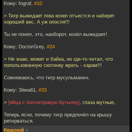
Кому: fograf,
#10
> Тигр выжидает пока козел отъестся и наберет
хороший вес. А уж опосля!!!
Ты не понял, это, наоборот, козёл выжидает!
Кому: DoctorGrey,
#24
> Не знаю, может и байка, но где-то читал, что
попользованную скотинку жрать - харам!!!
Сомневаюсь, что тигр мусульманин.
Кому: Зёма61,
#33
>
[яйца с поллитровую бутылку]
, глаза мутные,
Теперь ясно, почему тигр предпочёл на крышу
ретирваться.
Квасной
»