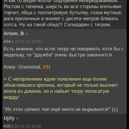
Я как то видел козла- ощущения непередоваемые:
Ростом с теленка, шерсть во все стороны клочьями
торчит, яйца с поллитровую бутылку, глаза мутные,
рога приличные и воняет с десяти метров блевать
хотса. Ну на такой обед!!! Солидарен с тигром.
Artem_B
»
#34 |
26.11.15 15:00
Есть мнение, что если тигру не покормить хотя бы с
недельку, то "дружба" очень быстро закончится.
Кому: Gnomoiad,
#31
> С нетерпением ждем появления еще более
обнаглевшего кролика, который не только выгонит
козла из домика, но и набьет тигру полосатую
морду!
"Из этих цепких лап ещё никто не вырывался!" (c)
Ujify
»
#35 |
26.11.15 15:00