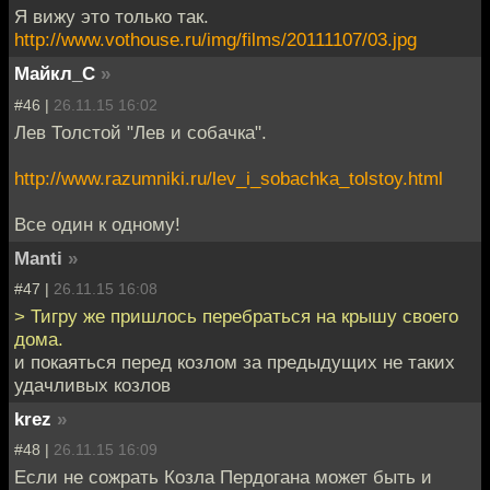
Я вижу это только так.
http://www.vothouse.ru/img/films/20111107/03.jpg
Майкл_С
»
#46 |
26.11.15 16:02
Лев Толстой "Лев и собачка".
http://www.razumniki.ru/lev_i_sobachka_tolstoy.html
Все один к одному!
Manti
»
#47 |
26.11.15 16:08
> Тигру же пришлось перебраться на крышу своего
дома.
и покаяться перед козлом за предыдущих не таких
удачливых козлов
krez
»
#48 |
26.11.15 16:09
Если не сожрать Козла Пердогана может быть и