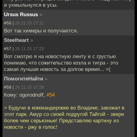
и ухмыльнулся в усы.
Ursus Russus
»
#56 |
26.11.15 17:11
Вот так химеры и получаются.
Steelheart
»
#57 |
26.11.15 17:23
Вот смотрю я на новостную ленту и с грустью
понимаю, что сожительство козла и тигра - это
самая лучшая новость за долгое время... =(
ПомогитеНайти
»
#58 |
26.11.15 17:28
Кому: ogorodnoff,
#54
> Будучи в коммандировке во Владике, заезжал в
этот парк. Амур со своей подругой Тайгой - звери
более чем серьезные! Представляю картину из
новости - ржу в голос!