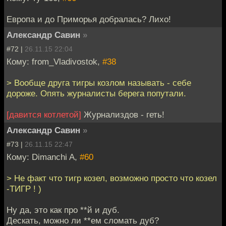
Европа и до Приморья добралась? Лихо!
Александр Савин
»
#72 |
26.11.15 22:04
Кому: from_Vladivostok,
#38
> Вообще друга тигры козлом называть - себе
дороже. Опять журналисты берега попутали.
[давится котлетой]
Журнализдов - геть!
Александр Савин
»
#73 |
26.11.15 22:47
Кому: Dimanchi A,
#60
> Не факт что тигр козел, возможно просто что козел
-ТИГР ! )
Ну да, это как про **й и дуб.
Дескать, можно ли **ем сломать дуб?