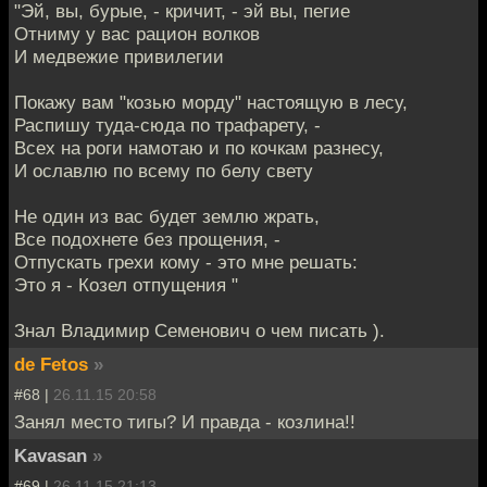
"Эй, вы, бурые, - кричит, - эй вы, пегие
Отниму у вас рацион волков
И медвежие привилегии
Покажу вам "козью морду" настоящую в лесу,
Распишу туда-сюда по трафарету, -
Всех на роги намотаю и по кочкам разнесу,
И ославлю по всему по белу свету
Не один из вас будет землю жрать,
Все подохнете без прощения, -
Отпускать грехи кому - это мне решать:
Это я - Козел отпущения "
Знал Владимир Семенович о чем писать ).
de Fetos
»
#68 |
26.11.15 20:58
Занял место тигы? И правда - козлина!!
Kavasan
»
#69 |
26.11.15 21:13