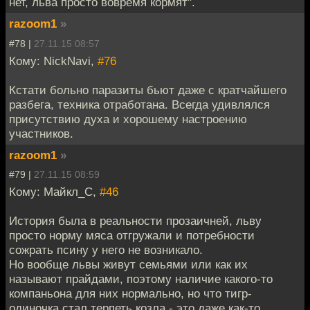
нет, льва просто вовремя кормят".
razoom1
»
#78 |
27.11.15 08:57
Кому: NickNavi,
#76
Кстати больно паразиты бьют даже с кратчайшего
разбега, техника отработана. Всегда удивлялся
присутствию духа и хорошему настроению
участников.
razoom1
»
#79 |
27.11.15 08:59
Кому: Майкл_С,
#46
История была в реальности прозаичней, льву
просто норму мяса отгружали и потребности
сожрать псину у него не возникало.
Но вообще львы живут семьями или как их
называют прайдами, поэтому наличие какого-то
компаньона для них нормально, но что тигр-
одиночка стал терпеть козла - это даже как-то