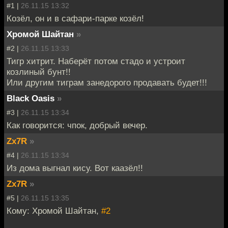
#1 |
26.11.15 13:32
Козёл, он и в сафари-парке козёл!
Хромой Шайтан
»
#2 |
26.11.15 13:33
Тигр хитрит. Наберёт потом стадо и устроит
козлиный бунт!!
Или другим тиграм занедорого продавать будет!!!
Black Oasis
»
#3 |
26.11.15 13:34
Как говорится: чпок, добрый вечер.
Zx7R
»
#4 |
26.11.15 13:34
Из дома выгнал кису. Вот каазёл!!
Zx7R
»
#5 |
26.11.15 13:35
Кому: Хромой Шайтан,
#2