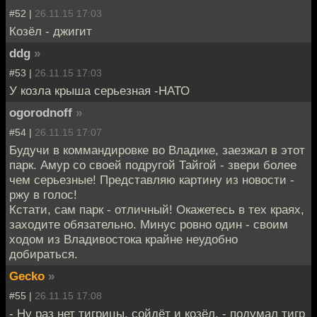
#52 |
26.11.15 17:03
Козёл - джигит
ddg
»
#53 |
26.11.15 17:03
У козла крыша серьезная -НАТО
ogorodnoff
»
#54 |
26.11.15 17:07
Будучи в коммандировке во Владике, заезжал в этот
парк. Амур со своей подругой Тайгой - звери более
чем серьезные! Представляю картину из новости -
ржу в голос!
Кстати, сам парк - отличный! Окажетесь в тех краях,
заходите обязательно. Минус ровно один - своим
ходом из Владивостока крайне неудобно
добираться.
Gecko
»
#55 |
26.11.15 17:08
- Ну раз нет тигрицы, сойдёт и козёл, - подумал тигр