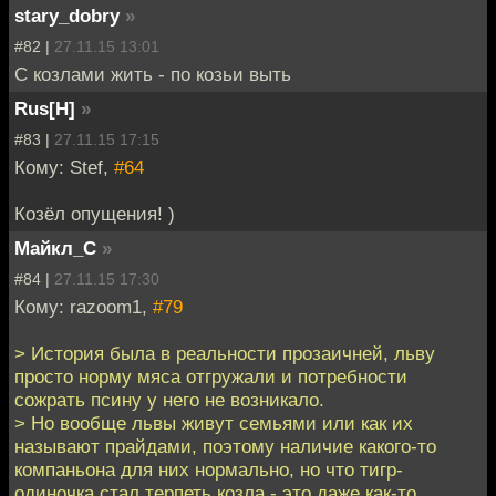
stary_dobry
»
#82 |
27.11.15 13:01
С козлами жить - по козьи выть
Rus[H]
»
#83 |
27.11.15 17:15
Кому: Stef,
#64
Козёл опущения! )
Майкл_С
»
#84 |
27.11.15 17:30
Кому: razoom1,
#79
> История была в реальности прозаичней, льву
просто норму мяса отгружали и потребности
сожрать псину у него не возникало.
> Но вообще львы живут семьями или как их
называют прайдами, поэтому наличие какого-то
компаньона для них нормально, но что тигр-
одиночка стал терпеть козла - это даже как-то