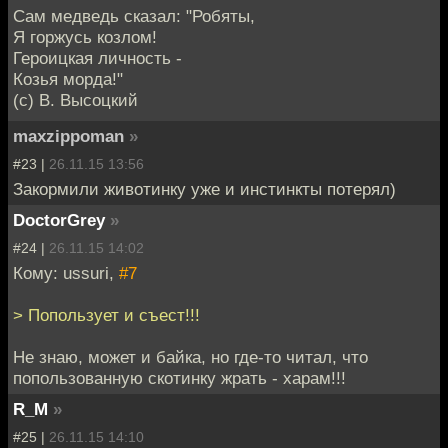
Сам медведь сказал: "Робяты,
Я горжусь козлом!
Героицкая личность -
Козья морда!"
(с) В. Высоцкий
maxzippoman
»
#23 |
26.11.15 13:56
Закормили животинку уже и инстинкты потерял)
DoctorGrey
»
#24 |
26.11.15 14:02
Кому: ussuri,
#7
> Попользует и съест!!!
Не знаю, может и байка, но где-то читал, что
попользованную скотинку жрать - харам!!!
R_M
»
#25 |
26.11.15 14:10