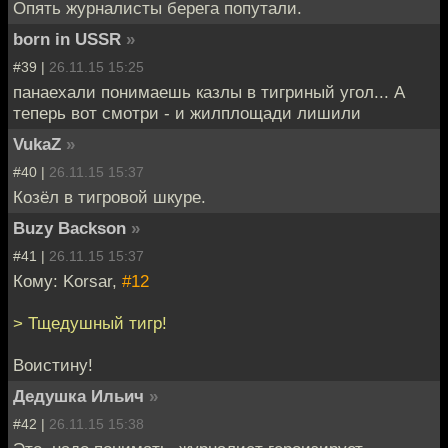
Опять журналисты берега попутали.
bоrn in USSR
»
#39 |
26.11.15 15:25
панаехали понимаешь казлы в тигриный угол... А
теперь вот смотри - и жилплощади лишили
VukaZ
»
#40 |
26.11.15 15:37
Козёл в тигровой шкуре.
Buzy Backson
»
#41 |
26.11.15 15:37
Кому: Korsar,
#12
> Тщедушный тигр!
Воистину!
Дедушка Ильич
»
#42 |
26.11.15 15:38