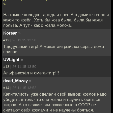
>
На крыше холодно, дождь и снег. А в домике тепло и
какой то козёл. Хоть бы коза была, была бы какая
польза. А тут - как с козла молока.
Korsar
»
#12 |
26.11.15 13:50
Тщедушный тигр! А может хитрый, консервы дома
припас
UVLight
»
#13 |
26.11.15 13:50
Альфа-козёл и омега-тигр!!!
dead_Mazay
»
#14 |
26.11.15 13:52
Капиталисты уже сделали свой вывод: козлов надо
убедить в том, что они козлы и научить бояться
тигров. А то всякие там рожденные в СССР не
считают себя козлами и не научены бояться.