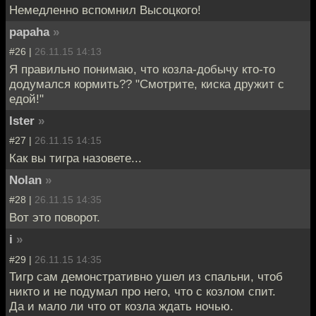
Немедленно вспомнил Высоцкого!
papaha
»
#26 |
26.11.15 14:13
Я правильно понимаю, что козла-добычу кто-то
додумался кормить?? "Смотрите, киска дружит с
едой!"
Ister
»
#27 |
26.11.15 14:15
Как вы тигра назовете...
Nolan
»
#28 |
26.11.15 14:35
Вот это поворот.
i
»
#29 |
26.11.15 14:35
Тигр сам демонстративно ушел из спальни, чтоб
никто и не подумал про него, что с козлом спит.
Да и мало ли что от козла ждать ночью.