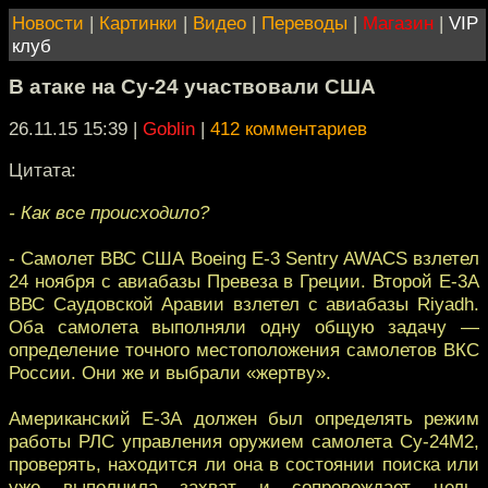
Новости
|
Картинки
|
Видео
|
Переводы
|
Магазин
|
VIP
клуб
В атаке на Су-24 участвовали США
26.11.15 15:39
|
Goblin
|
412 комментариев
Цитата:
- Как все происходило?
- Самолет ВВС США Boeing E-3 Sentry AWACS взлетел
24 ноября с авиабазы Превеза в Греции. Второй Е-3А
ВВС Саудовской Аравии взлетел с авиабазы Riyadh.
Оба самолета выполняли одну общую задачу —
определение точного местоположения самолетов ВКС
России. Они же и выбрали «жертву».
Американский Е-3А должен был определять режим
работы РЛС управления оружием самолета Су-24М2,
проверять, находится ли она в состоянии поиска или
уже выполнила захват и сопровождает цель,