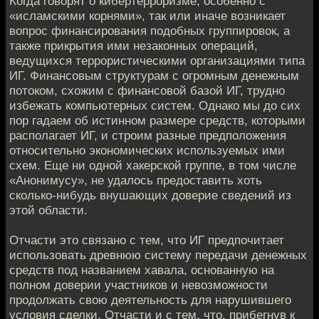
Когда говорят о кибертерроризме, особенно с
«исламскими корнями», так или иначе возникает
вопрос финансирования подобных группировок, а
также прикрытия ими незаконных операций,
ведущихся террористическими организациями типа
ИГ. Финансовым структурам с огромным денежным
потоком, схожим с финансовой базой ИГ, трудно
избежать компьютерных систем. Однако мы до сих
пор гадаем об истинном размере средств, которыми
располагает ИГ, и строим разные предположения
относительно экономических используемых ими
схем. Еще ни одной хакерской группе, в том числе
«Анонимусу», не удалось предоставить хоть
сколько-нибудь внушающих доверие сведений из
этой области.
Отчасти это связано с тем, что ИГ предпочитает
использовать древнюю систему передачи денежных
средств под названием хавала, основанную на
полном доверии участников и невозможности
продолжать свою деятельность для нарушившего
условия сделки. Отчасти и с тем, что, прибегнув к