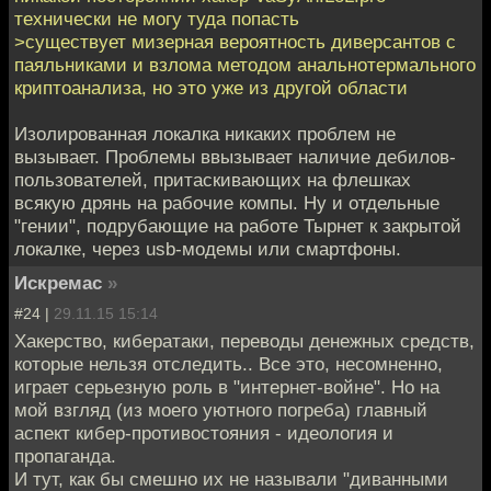
технически не могу туда попасть
>существует мизерная вероятность диверсантов с
паяльниками и взлома методом анальнотермального
криптоанализа, но это уже из другой области
Изолированная локалка никаких проблем не
вызывает. Проблемы ввызывает наличие дебилов-
пользователей, притаскивающих на флешках
всякую дрянь на рабочие компы. Ну и отдельные
"гении", подрубающие на работе Тырнет к закрытой
локалке, через usb-модемы или смартфоны.
Искремас
»
#24 |
29.11.15 15:14
Хакерство, кибератаки, переводы денежных средств,
которые нельзя отследить.. Все это, несомненно,
играет серьезную роль в "интернет-войне". Но на
мой взгляд (из моего уютного погреба) главный
аспект кибер-противостояния - идеология и
пропаганда.
И тут, как бы смешно их не называли "диванными