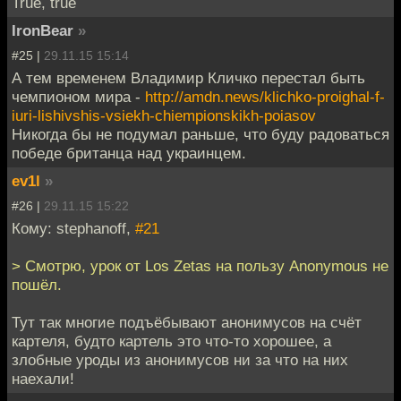
True, true
IronBear
»
#25 |
29.11.15 15:14
А тем временем Владимир Кличко перестал быть
чемпионом мира -
http://amdn.news/klichko-proighal-f-
iuri-lishivshis-vsiekh-chiempionskikh-poiasov
Никогда бы не подумал раньше, что буду радоваться
победе британца над украинцем.
ev1l
»
#26 |
29.11.15 15:22
Кому: stephanoff,
#21
> Смотрю, урок от Los Zetas на пользу Anonymous не
пошёл.
Тут так многие подъёбывают анонимусов на счёт
картеля, будто картель это что-то хорошее, а
злобные уроды из анонимусов ни за что на них
наехали!