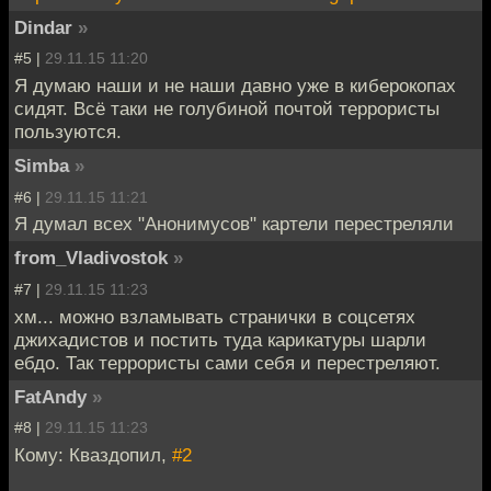
Dindar
»
#5 |
29.11.15 11:20
Я думаю наши и не наши давно уже в киберокопах
сидят. Всё таки не голубиной почтой террористы
пользуются.
Simba
»
#6 |
29.11.15 11:21
Я думал всех "Анонимусов" картели перестреляли
from_Vladivostok
»
#7 |
29.11.15 11:23
хм... можно взламывать странички в соцсетях
джихадистов и постить туда карикатуры шарли
ебдо. Так террористы сами себя и перестреляют.
FatAndy
»
#8 |
29.11.15 11:23
Кому: Кваздопил,
#2