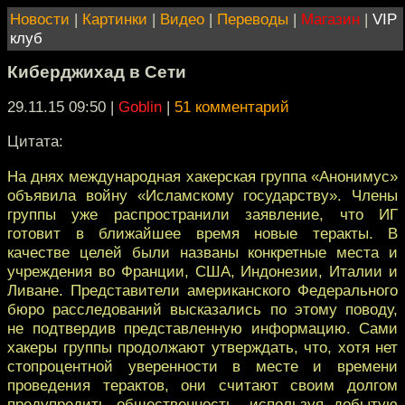
Новости
|
Картинки
|
Видео
|
Переводы
|
Магазин
|
VIP
клуб
Киберджихад в Сети
29.11.15 09:50
|
Goblin
|
51 комментарий
Цитата:
На днях международная хакерская группа «Анонимус»
объявила войну «Исламскому государству». Члены
группы уже распространили заявление, что ИГ
готовит в ближайшее время новые теракты. В
качестве целей были названы конкретные места и
учреждения во Франции, США, Индонезии, Италии и
Ливане. Представители американского Федерального
бюро расследований высказались по этому поводу,
не подтвердив представленную информацию. Сами
хакеры группы продолжают утверждать, что, хотя нет
стопроцентной уверенности в месте и времени
проведения терактов, они считают своим долгом
предупредить общественность, используя добытую