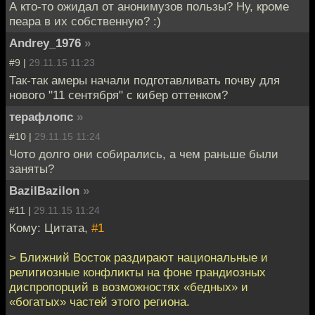
А кто-то ожидал от анонимузов пользы? Ну, кроме
пеара в их собственную? :)
Andrey_1976
»
#9 |
29.11.15 11:23
Так-так амеры начали подготавливать почву для
нового "11 сентября" с кибер оттенком?
терафлопс
»
#10 |
29.11.15 11:24
Чото долго они собирались, а чем раньше были
заняты?
BazilBazilon
»
#11 |
29.11.15 11:24
Кому: Цитата,
#1
> Ближний Восток раздирают национальные и
религиозные конфликты на фоне грандиозных
диспропорций в возможностях «бедных» и
«богатых» частей этого региона.