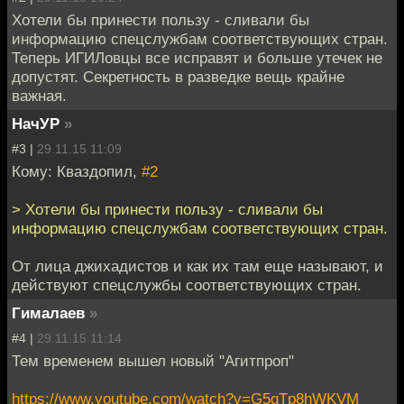
Хотели бы принести пользу - сливали бы
информацию спецслужбам соответствующих стран.
Теперь ИГИЛовцы все исправят и больше утечек не
допустят. Секретность в разведке вещь крайне
важная.
НачУР
»
#3 |
29.11.15 11:09
Кому: Кваздопил,
#2
> Хотели бы принести пользу - сливали бы
информацию спецслужбам соответствующих стран.
От лица джихадистов и как их там еще называют, и
действуют спецслужбы соответствующих стран.
Гималаев
»
#4 |
29.11.15 11:14
Тем временем вышел новый "Агитпроп"
https://www.youtube.com/watch?v=G5gTp8hWKVM