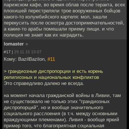
парижском кафе, во время облав после теракта, всех
плохишей перестреляли трое вооруженных бойцов
какого-то колумбийского картеля: мол, зашли
перекусить после осмотра достопримечательностей,
а какие-то арабы помешали приему пищи. и что
полиция не знает как их наградить.
lomaster
»
#17 |
29.11.15 13:07
Кому: BazilBazilon,
#11
> грандиозные диспропорции и есть корень
религиозных и национальных конфликтов
Это справедливо далеко не всегда.
на момент начала гражданской войны в Ливии, там
не существовало не только этих "грандиозных
диспропорций", но и вообще значительного
социального расслоения (в т.ч. между основными
враждующими племенами). Ливия - вообще яркий
пример того, что благоприятная социальная