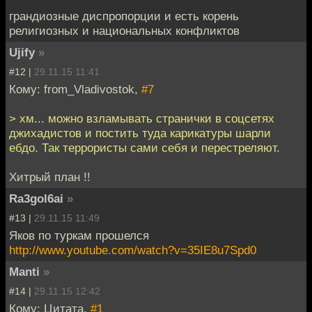
грандиозные диспропорции и есть корень
религиозных и национальных конфликтов
Ujify
»
#12 |
29.11.15 11:41
Кому: from_Vladivostok,
#7
> хм... можно взламывать странички в соцсетях
джихадистов и постить туда карикатуры шарли
ебдо. Так террористы сами себя и перестреляют.
Хитрый план !!
Ra3gol6ai
»
#13 |
29.11.15 11:49
Яков по туркам прошелся
http://www.youtube.com/watch?v=35IE8u7Spd0
Manti
»
#14 |
29.11.15 12:42
Кому: Цитата,
#1