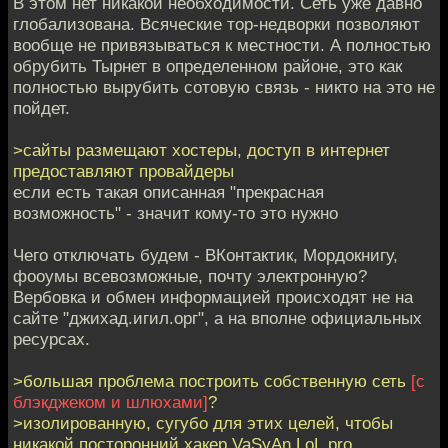
В этом нет никакой необходимости. Сеть уже давно
глобализована. Всяческие тор-недворки позволяют
вообще не привязываться к местности. А полностью
обрубить Тырнет в определенном районе, это как
полностью вырубить сотовую связь - никто на это не
пойдет.
>сайты размещают хостеры, доступ в интернет
предоставляют провайдеры
если есть такая описанная "прекрасная
возможность" - значит кому-то это нужно
Чего отключать будем - ВКонтактик, Мордокнигу,
фооумы всевозможные, почту электронную?
Вербовка и обмен информацией происходят не на
сайте "джихад.игил.орг", а на вполне официальных
ресурсах.
>большая проблема построить собственную сеть
[с
блэкджеком и шлюхами]
?
>изолированную, сугубо для этих целей, чтобы
никакой посторонний хакер VaSyAn.LoL.pro