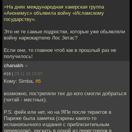
>На днях международная хакерская группа
«Анонимус» объявила войну «Исламскому
государству».
Это не те самые подростки, которые уже обьявляли
войну наркокартелю Лос Зетас?
Если они, то главное чтоб как в прошлый раз не
получилось!
chanakh
»
#16 |
29.11.15 13:07
Кому: Simba,
#6
возможно, постреляли тех до кого смогли добраться
(читай - местных).
P.S. фейк или нет, но на ЯПе после терактов в
Париже была заметка (скрины какого-то
испаноязычного издания с приблизительным
переводом), дескать в одной из перестрелок в