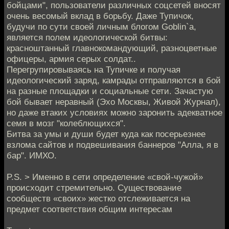
бойцами", пользователи различных соцсетей вносят
очень весомый вклад в борьбу. Даже Тупичок,
будучи по сути своей личным блогом Goblin`а,
является полем идеологической битвы:
красноштанный главнокомандующий, разноцветные
офицеры, армия серых солдат..
Перегрупировываясь на Тупичке и получая
идеологический заряд, камрады отправляются в бой
на разные площадки и социальные сети. Зачастую
бой бывает неравный (Эхо Москвы, Живой Журнал),
но даже втаких условиях можно заронить адекватное
семя в мозг "колеблющихся".
Битва за умы и души будет куда как посерьезнее
взлома сайтов и подвешивания баннеров "Алла, я в
бар". ИМХО.
P.S. > Именно в сети определение «свой-чужой»
происходит стремительно. Существование
сообществ «своих» жестко отслеживается на
предмет соответствия общим интересам