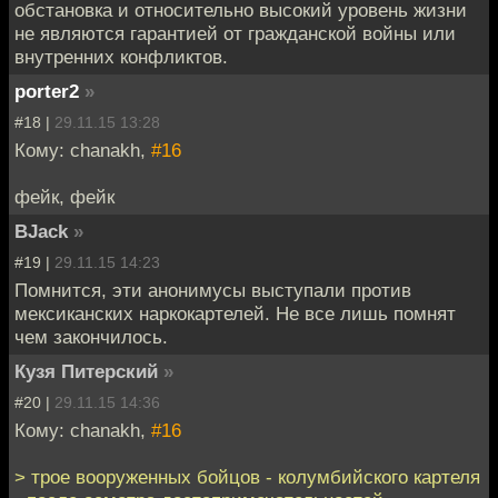
обстановка и относительно высокий уровень жизни
не являются гарантией от гражданской войны или
внутренних конфликтов.
porter2
»
#18 |
29.11.15 13:28
Кому: chanakh,
#16
фейк, фейк
BJack
»
#19 |
29.11.15 14:23
Помнится, эти анонимусы выступали против
мексиканских наркокартелей. Не все лишь помнят
чем закончилось.
Кузя Питерский
»
#20 |
29.11.15 14:36
Кому: chanakh,
#16
> трое вооруженных бойцов - колумбийского картеля