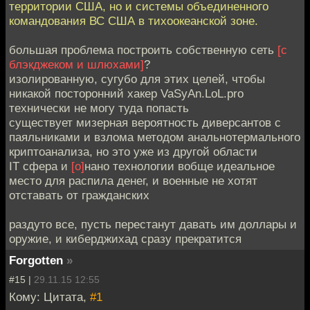
территории США, но и системы объединенного
командования ВС США в тихоокеанской зоне.
большая проблема построить собственную сеть
[с
блэкджеком и шлюхами]
?
изолированную, сугубо для этих целей, чтобы
никакой посторонний хакер VaSyAn.LoL.pro
технически не могу туда попасть
существует мизерная вероятность диверсантов с
паяльниками и взлома методом анальнотермального
криптоанализа, но это уже из другой области
IT сфера и
[о]
нано технологии вобще идеальное
место для распила денег, и военные не хотят
отставать от гражданских
раздуто все, пусть перестанут давать им доллары и
оружие, и киберджихад сразу прекратится
Forgotten
»
#15 |
29.11.15 12:55
Кому: Цитата,
#1