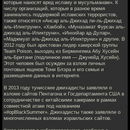
которые наносят вред исламу и мусульманам». К
числу организаций, которые в разное время
занимались поддержкой исламских террористов,
также относятся «Ансар аль-Джихад ли-ль-Джихад
аль-Иликтруни», «Хакбой», «Муназамат Фурсан аль-
джихад аль-Иликтруни», «Инхийар ад-Дулар»,
«Маджмуат аль-Джихад аль-Иликтруни» и другие. В
2012 году был арестован лидер хакерской группы
Team Poison, выходец из Бирмингема Абу Хусейн
аль-Британи (подлинное имя — Джунейд Хусейн).
Этот человек был осужден за взлом личных
почтовых ящиков Тони Блэра и его семьи и
размещение данных в интернете.
В 2013 году тунисские джихадисты заявляли о
взломе сайтов Пентагона и Госдепартамента США в
сотрудничестве с китайскими хакерами в рамках
совместной атаки под названием
«#opBlackSummer». Джихадисты также заявляли о
многочисленных взломах израильских сайтов.