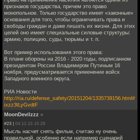
признаков государства, причем это право
монопольное. Только государство имеет «законные»
основания для того, чтобы ограничивать права и
свободы граждан и даже лишать их жизни. Для этих
целей оно имеет специальные силовые структуры:
армию, полицию, суды, тюрьмы и т. п.
Вот пример использования этого права:
В плане обороны на 2016 - 2020 годы, подписанном
президентом России Владимиром Путиным 16
ноября, предусматривается применение войск
Западного военного округа.
РИА Новости
http://ria.ru/defense_safety/20151204/1335739156.html#
ixzz3tLyGvdtF
MoonDevilzzz
»
#23 |
04.12.15 15:28
Мысль насчет снять фильм, считаю ну очень
правильной, особенно если например сценарий