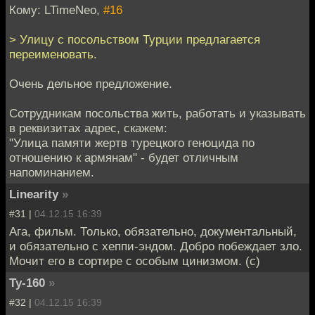
Кому: LTimeNeo,
#16
> Улицу с посольством Турции предлагается
переименовать.
Очень дельное предложение.
Сотрудникам посольства жить, работать и указывать
в реквизитах адрес, скажем:
"Улица памяти жертв турецкого геноцида по
отношению к армянам" - будет отличным
напоминанием.
Linearity
»
#31 |
04.12.15 16:39
Ага, фильм. Только, обязательно, документальный,
и обязательно с хеппи-эндом. Добро побеждает зло.
Мочит его в сортире с особым цинизмом. (с)
Ту-160
»
#32 |
04.12.15 16:39