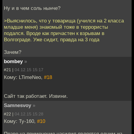
Ну и в чем соль нынче?
>Выяснилось, что у товарища (учился на 2 класса
младше меня) знакомый тоже в террористы
подался. Вроде как причастен к взрывам в
Волгограде. Уже сидит, правда на 3 года
Зачем?
bombey
»
#21 |
04.12.15 15:17
Кому: LTimeNeo,
#18
Сайт так работает. Извини.
Samnesvoy
»
#22 |
04.12.15 15:28
Кому: Ту-160,
#10
Право на применение насилия является одним из