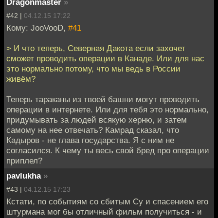
Dragonmaster
»
#42 |
04.12.15 17:22
Кому: JooVooD,
#41
> И что теперь, Северная Дакота если захочет
сможет проводить операции в Канаде. Или для нас
это нормально потому, что мы ведь в России
живём?
Теперь тараканы из твоей башни могут проводить
операции в интернете. Или для тебя это нормально,
придумывать за людей всякую херню, и затем
самому на нее отвечать? Камрад сказал, что
Кадыров - не глава государства. Я с ним не
согласился. К чему ты весь свой бред про операции
приплел?
pavlukha
»
#43 |
04.12.15 17:23
Кстати, по событиям со сбитым Су и спасением его
штурмана мог бы отличный фильм получиться - и