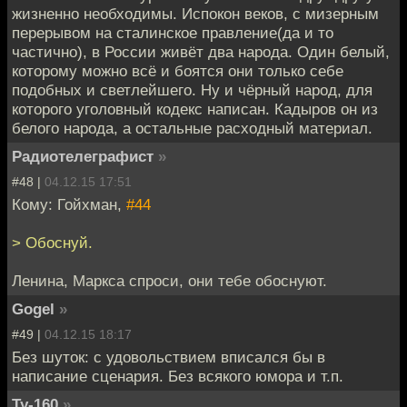
жизненно необходимы. Испокон веков, с мизерным
перерывом на сталинское правление(да и то
частично), в России живёт два народа. Один белый,
которому можно всё и боятся они только себе
подобных и светлейшего. Ну и чёрный народ, для
которого уголовный кодекс написан. Кадыров он из
белого народа, а остальные расходный материал.
Радиотелеграфист
»
#48 |
04.12.15 17:51
Кому: Гойхман,
#44
> Обоснуй.
Ленина, Маркса спроси, они тебе обоснуют.
Gogel
»
#49 |
04.12.15 18:17
Без шуток: с удовольствием вписался бы в
написание сценария. Без всякого юмора и т.п.
Ту-160
»