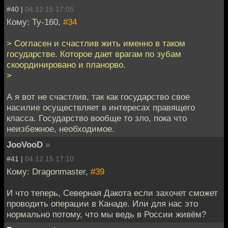
#40 |
04.12.15 17:05
Кому: Ту-160,
#34
> Согласен и счастлив жить именно в таком
государстве. Которое дает врагам по зубам
скоординировано и планорво.
>
А я вот не счастлив, так как государство свое
насилие осуществляет в интересах правящего
класса. Государство вообще то зло, пока что
неизбежное, необходимое.
JooVooD
»
#41 |
04.12.15 17:10
Кому: Dragonmaster,
#39
И что теперь, Северная Дакота если захочет сможет
проводить операции в Канаде. Или для нас это
нормально потому, что мы ведь в России живём?