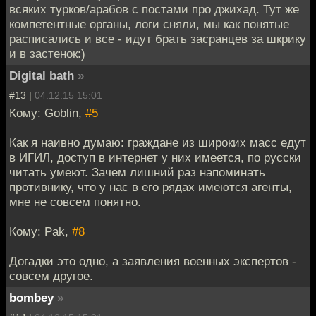
всяких турков/арабов с постами про джихад. Тут же
компетентные органы, логи сняли, мы как понятые
расписались и все - идут брать засранцев за шкрику
и в застенок:)
Digital bath
»
#13 |
04.12.15 15:01
Кому: Goblin,
#5
Как я наивно думаю: граждане из широких масс едут
в ИГИЛ, доступ в интернет у них имеется, по русски
читать умеют. Зачем лишний раз напоминать
противнику, что у нас в его рядах имеются агенты,
мне не совсем понятно.
Кому: Pak,
#8
Догадки это одно, а заявления военных экспертов -
совсем другое.
bombey
»