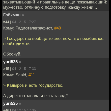
захватывающий и правильные вещи показывающий:
мужество, отличную подготовку, жажду жизни...
Гойхман
»
#44 |
04.12.15 17:27
Кому: Радиотелеграфист,
#40
> Государство вообще то зло, пока что неизбежное,
необходимое.
Обоснуй.
yuri535
»
#45 |
04.12.15 17:33
Кому: Scald,
#11
> Кадыров и есть государство.
А директор завода и есть завод?
yuri535
»
#46 |
04.12.15 17:35