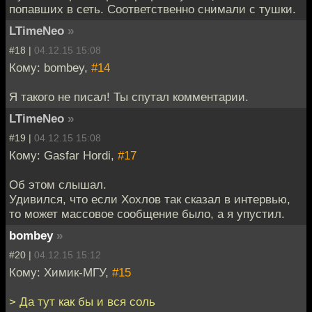
попавших в сеть. Соответственно снимали с тушки.
LTimeNeo
»
#18 |
04.12.15 15:08
Кому: bombey,
#14
Я такого не писал! Ты спутал комментарии.
LTimeNeo
»
#19 |
04.12.15 15:08
Кому: Gasfar Hordi,
#17
Об этом слышал.
Удивился, что если Хохлов так сказал в интервью,
то может массовое сообщение было, а я упустил.
bombey
»
#20 |
04.12.15 15:12
Кому: Химик-МГУ,
#15
> Да тут как бы и вся соль