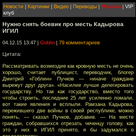
Новости
|
Картинки
|
Видео
|
Переводы
|
Магазин
|
VIP
клуб
Нужно снять боевик про месть Кадырова
ИГИЛ
04.12.15 13:47
|
Goblin
|
79 комментариев
Цитата:
Рассматривать возмездие как кровную месть не очень
хорошо, считает публицист, переводчик, блогер
Дмитрий «Гоблин» Пучков — «иначе граждане
вырежут друг друга». «Насилие лучше делегировать
государству. Но так как государство, вместо того
чтобы строить, последние 25 лет усиленно ломали,
вот такие явления и всплыли. Рамзана Кадырова,
пережившего две войны в своей республике, можно
понять, — сказал Пучков, добавив. — На месте
граждан, собравшихся отрезать чеченцу голову, как
это у них в ИГИЛ принято, я бы задумался о
последствиях».