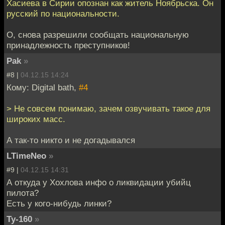
Хасиева в Сирии опознан как житель Ноябрьска. Он
русский по национальности.
О, снова разрешили сообщать национальную
принадлежность преступников!
Pak
»
#8 |
04.12.15 14:24
Кому: Digital bath,
#4
> Не совсем понимаю, зачем озвучивать такое для
широких масс.
А так-то никто и не догадывался
LTimeNeo
»
#9 |
04.12.15 14:31
А откуда у Хохлова инфо о ликвидации убийц
пилота?
Есть у кого-нибудь линки?
Ту-160
»