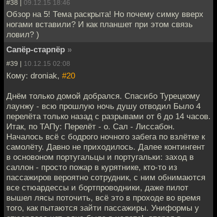
#38 |
09.12.15 18:46
Обзор на 5! Тема раскрыта! Но почему симку вверх
ногами вставили? И как планшет при этом связь
ловил? )
Сапёр-старпёр
»
#39 |
10.12.15 02:08
Кому: droniak,
#20
Днём только домой добрался. Спасибо Турецкому
лаунжу - всю прошлую ночь душу отводил Было 4
перелёта только назад с разрывами от 6 до 14 часов.
Итак, по ТАПу: Перелёт - о. Сал - Лиссабон.
Началось всё с бодрого ночного забега по взлётке к
самолёту. Давно не приходилось. Далее контингент
в основоном португальцы и португальки: заход в
саллон - просто пожар в курятнике, кто-то из
пассажиров вероятно сотрудник, с ним обнимаются
все стюардессы и бортпроводники, даже пилот
вышел лясы поточить, всё это в проходе во время
того, как пытаются зайти пассажиры. Униформы у