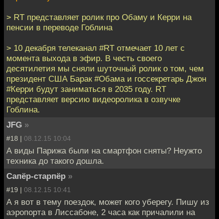
> RT представляет ролик про Обаму и Керри на
пенсии в переводе Гоблина
> 10 декабря телеканал #RT отмечает 10 лет с
момента выхода в эфир. В честь своего
десятилетия мы сняли шуточный ролик о том, чем
президент США Барак #Обама и госсекретарь Джон
#Керри будут заниматься в 2035 году. RT
представляет версию видеоролика в озвучке
Гоблина.
JFG
»
#18 |
08.12.15 10:04
А виды Парижа были на смартфон сняты? Неужто
техника до такого дошла.
Сапёр-старпёр
»
#19 |
08.12.15 10:41
А я вот в тему поездок, может кого уберегу. Пишу из
аэропорта в Лиссабоне, 2 часа как причалили на