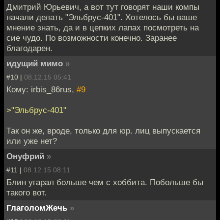
Дмитрий Юрьевич, а вот тут говорят наши компы
начали делать "Эльбрус-401". Хотелось бы ваше
мнение знать, да и в цепких лапах посмотреть на
сие чудо. По возможности конечно. Заранее
благодарен.
идущий мимо
»
#10 |
08.12.15 05:41
Кому: irbis_86rus,
#9
>"Эльбрус-401"
Так он же, вроде, только для юр. лиц выпускается
или уже нет?
Онуфрий
»
#11 |
08.12.15 08:11
Блин угарал больше чем с хоббита. Побольше бы
такого вот.
ГлаголомЖечь
»