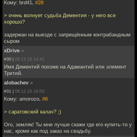
Кому: brd41,
#28
> очень волнует судьба Дементия - у него все
хорошо?
задержан на выезде с запрещённым контрабандным
сыром
xDrive
»
#30 |
08.12.15 14:41
Имя Дементий похоже на Адамантий или элемент
Тритий.
alobachev
»
#31 |
08.12.15 16:03
Кому: amorozo,
#6
> саратовский калач? ;)
Ого, земляк! Ты мне лучше скажи где его купить-то у
нас, кроме как под заказ на свадьбу.