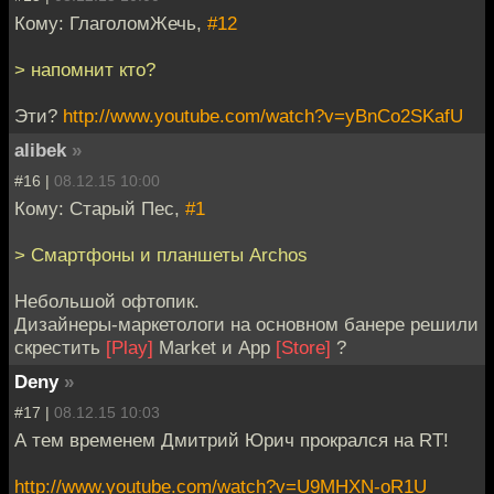
Кому: ГлаголомЖечь,
#12
> напомнит кто?
Эти?
http://www.youtube.com/watch?v=yBnCo2SKafU
alibek
»
#16 |
08.12.15 10:00
Кому: Старый Пес,
#1
> Cмартфоны и планшеты Archos
Небольшой офтопик.
Дизайнеры-маркетологи на основном банере решили
скрестить
[Play]
Market и App
[Store]
?
Deny
»
#17 |
08.12.15 10:03
А тем временем Дмитрий Юрич прокрался на RT!
http://www.youtube.com/watch?v=U9MHXN-oR1U