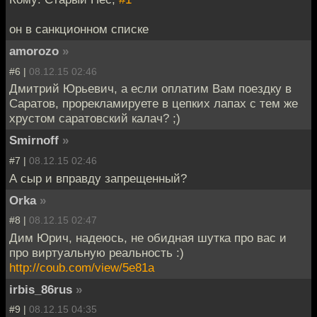
он в санкционном списке
amorozo
»
#6 |
08.12.15 02:46
Дмитрий Юрьевич, а если оплатим Вам поездку в
Саратов, прорекламируете в цепких лапах с тем же
хрустом саратовский калач? ;)
Smirnoff
»
#7 |
08.12.15 02:46
А сыр и вправду запрещенный?
Orka
»
#8 |
08.12.15 02:47
Дим Юрич, надеюсь, не обидная шутка про вас и
про виртуальную реальность :)
http://coub.com/view/5e81a
irbis_86rus
»
#9 |
08.12.15 04:35