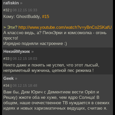
rafiskin
»
#32 |
08.12.15 16:33
Кому: GhostBuddy,
#15
> Эти?
http://www.youtube.com/watch?v=yBnCo2SKafU
А классно ведь, а? ПионЭрки и комсомолка - огонь
просто!
Изрядно подняли настроение :)
НекийМужик
»
#33 |
08.12.15 18:03
Никто даже и понять не успел, что этот лысый,
неприметный мужчина, цепной пес режима !
Geek
»
#34 |
08.12.15 18:48
Вам бы, Дим Юрич с Дементием вести Орёл и
Решку) жжоте оба не хуже, чем ядро Солнца! В
общем, наше очечественное ТВ нуждается в свежих
идеях и новых харизматичных ведущих, считаю я.