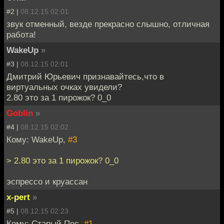
#2 |
08.12.15 02:01
звук отменный, везде прекрасно слышно, отличная
работа!
WakeUp
»
#3 |
08.12.15 02:01
Дмитрий Юрьевич признавайтесь,что в
виртуальных очках увидели?
2.80 это за 1 пирожок? 0_0
Goblin
»
#4 |
08.12.15 02:02
Кому: WakeUp,
#3
> 2.80 это за 1 пирожок? 0_0
эспрессо и круассан
x-pert
»
#5 |
08.12.15 02:23
Кому: Старый Пес,
#1