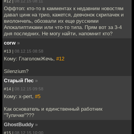
#12 |
08.12.15 08:11
Оффтоп: кто-то в камментах к недавним новостям
давал цинк на трио, кажется, девчонок скрипачек и
виолончель, обозвали их еще русскими
Апокалиптиками или что-то типа. Прям вот за 3-4
дня последних. Не могу найти, напомнит кто?
corw
»
#13 |
08.12.15 08:58
Кому: ГлаголомЖечь,
#12
Silenzium?
Старый Пес
»
#14 |
08.12.15 09:58
Кому: x-pert,
#5
Как основатель и единственный работник
"Тупичке"???
GhostBuddy
»
#15 |
08.12.15 10:00