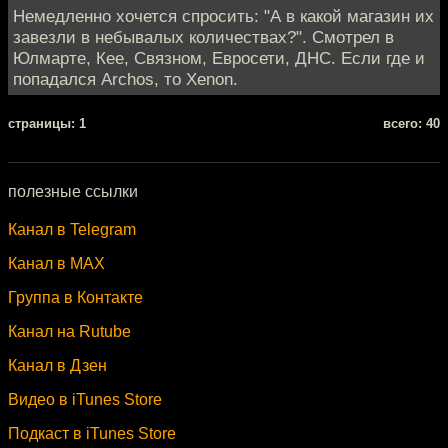
Немедленно хочется спросить: "А в какой магазин их
завезли в небывалых количествах?". Смотрел в
Юлмарте, Кее, Связном, Евросети, ДНС. Если где и
попадался Archos, то Xenon.
cтраницы: 1
всего: 40
полезные ссылки
Канал в Telegram
Канал в MAX
Группа в Контакте
Канал на Rutube
Канал в Дзен
Видео в iTunes Store
Подкаст в iTunes Store