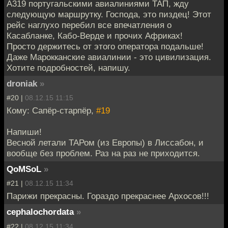
А319 португальскими авиалиниями ТАП, жду
следующую маршрутку. Господа, это пиздец! Этот
рейс наглухо перебил все впечатления о
Касабланке, Кабо-Верде и прочих Африках!
Просто держитесь от этого оператора подальше!
Даже Марокканские авиалинии - это цивилизация.
Хотите подробностей, напишу.
droniak
»
#20 |
08.12.15 11:15
Кому: Сапёр-старпёр,
#19
Напиши!
Весной летали ТАРом (из Европы) в Лиссабон, и
вообще без проблем. Раз на раз не приxодится.
QoMSoL
»
#21 |
08.12.15 11:34
Парижи прекрасны. Гораздо прекраснее Архосов!!!
cephalochordata
»
#22 |
08.12.15 11:34