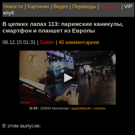
Новости
|
Картинки
|
Видео
|
Переводы
|
Магазин
|
VIP
клуб
В цепких лапах 113: парижские каникулы,
смартфон и планшет из Европы
08.12.15 01:31
|
Goblin
|
40 комментариев
11:59
|
103934 просмотра
|
аудиоверсия
|
скачать
В этом выпуске: