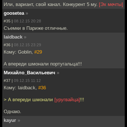
Или, вариант, свой канал. Конкурент 5 му.
[Эх мечты]
goosetea
»
#35 |
08.12.15 20:28
Съемки в Париже отличные.
laidback
»
#36 |
08.12.15 23:29
Кому: Goblin,
#29
А впереди шмонали португальца!!!
Михайло_Васильевич
»
#37 |
09.12.15 11:12
Кому: laidback,
#36
> А впереди шмонали
[уругвайца]
!!!
Однако.
kayur
»