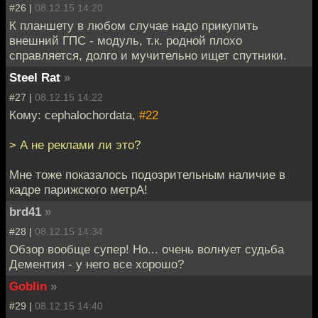
#26 |
08.12.15 14:20
К планшету в любом случае надо прикупить
внешний ГПС - модуль, т.к. родной плохо
справляется, долго и мучительно ищет спутники.
Steel Rat
»
#27 |
08.12.15 14:22
Кому: cephalochordata,
#22
> А не реклами ли это?
Мне тоже показалось подозрительным наличие в
кадре парижского метрА!
brd41
»
#28 |
08.12.15 14:34
Обзор вообще супер! Но... очень волнует судьба
Дементия - у него все хорошо?
Goblin
»
#29 |
08.12.15 14:40