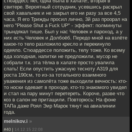
стюардесс нет, одна была в халате!, вторая в
свитере. Вероятный сотрудник, усевшись раскрыл
свой хавальник и не закрыл его ни разу за все 4,5
часа. Я его Трижды просил лично, 3й раз проорал на
него "Please Shut a Fuck UP" - эффект: полминуты
трындякал тише. Был у нас Человек и пароход, а у
них есть Человек и Долбоёб. Передо мной на взлёте
какое-то тело разложило кресло и перекинуло
одеяло. Стюардессе положить, телу тоже. Ко всему
еда холодная, напитки не предложили, мусор не
собрали т.к. эта тёлка в халате просто увалила
спать! Если опустить ужасную тесноту А319 для
роста 190см, то из-за тотального взаимного
уважения из самолёта тоже выходили вечность: кто-
то носки одевает в проходе, кто-то знакомого увидел
и стал на пару минут перетереть. Короче, разве что
коз в салон не притащили. Повторюсь: На фоне
ТАПа даже Роял Эир Марок тянут на авиалинии
года.
melnikov.i
»
#40 |
14.12.15 22:08