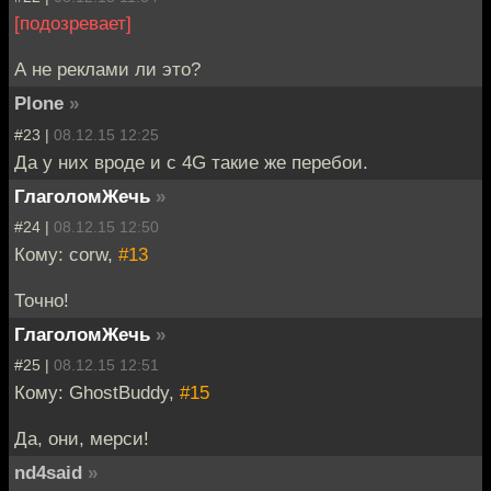
[подозревает]
А не реклами ли это?
Plone
»
#23 |
08.12.15 12:25
Да у них вроде и с 4G такие же перебои.
ГлаголомЖечь
»
#24 |
08.12.15 12:50
Кому: corw,
#13
Точно!
ГлаголомЖечь
»
#25 |
08.12.15 12:51
Кому: GhostBuddy,
#15
Да, они, мерси!
nd4said
»