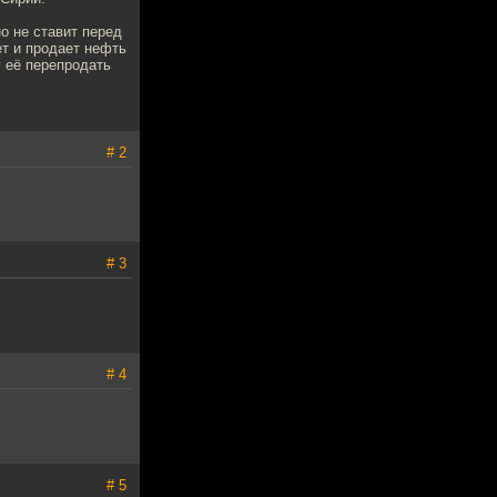
о не ставит перед
ет и продает нефть
 её перепродать
# 2
# 3
# 4
# 5