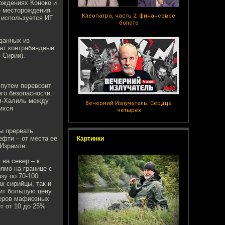
ождениях Коноко и
ые месторождения
Клеопатра, часть 2: финансовое
 используется ИГ
болото
данных из
дят контрабандные
 Сирии).
путем перевозит
го безопасности.
им-Халиль между
Вечерний Излучатель: Сердца
ихся
четырех
ы прервать
ефти – от места ее
Картинки
 Израиле.
на север – к
рямо на границе с
зу по 70-100
к сирийцы, так и
жит большую цену.
деров мафиозных
т от 10 до 25%