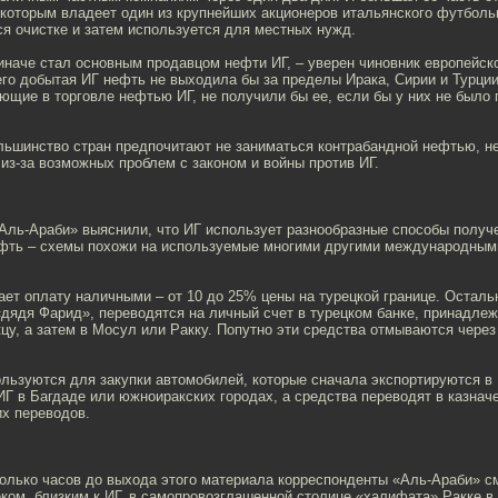
которым владеет один из крупнейших акционеров итальянского футбольн
я очистке и затем используется для местных нужд.
иначе стал основным продавцом нефти ИГ, – уверен чиновник европейск
его добытая ИГ нефть не выходила бы за пределы Ирака, Сирии и Турции
ющие в торговле нефтью ИГ, не получили бы ее, если бы у них не было 
ольшинство стран предпочитают не заниматься контрабандной нефтью, н
из-за возможных проблем с законом и войны против ИГ.
Аль-Араби» выяснили, что ИГ использует разнообразные способы получ
фть – схемы похожи на используемые многими другими международны
ет оплату наличными – от 10 до 25% цены на турецкой границе. Осталь
«дядя Фарид», переводятся на личный счет в турецком банке, принадле
цу, а затем в Мосул или Ракку. Попутно эти средства отмываются через
льзуются для закупки автомобилей, которые сначала экспортируются в 
Г в Багдаде или южноиракских городах, а средства переводят в казнач
их переводов.
олько часов до выхода этого материала корреспонденты «Аль-Араби» с
ком, близким к ИГ, в самопровозглашенной столице «халифата» Ракке в