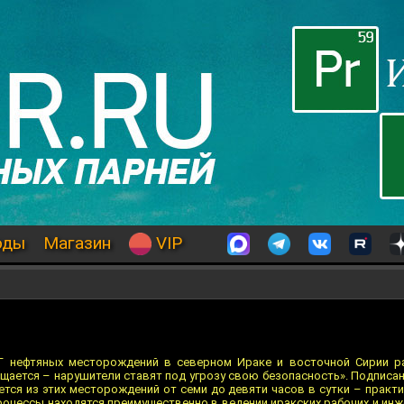
оды
Магазин
VIP
Г нефтяных месторождений в северном Ираке и восточной Сирии ра
щается – нарушители ставят под угрозу свою безопасность». Подписа
тся из этих месторождений от семи до девяти часов в сутки – практ
роцессы находятся преимущественно в ведении иракских рабочих и инж