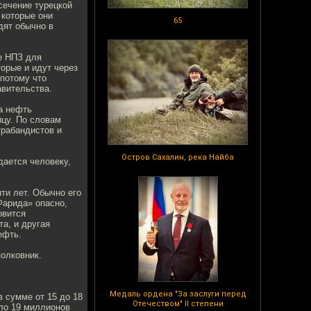
сечение турецкой
 которые они
65
дят обычно в
е НПЗ для
торые и идут через
 потому что
авительства.
а нефть
ицу. По словам
трабандистов и
Остров Сахалин, река Найба
дается человеку,
ти лет. Обычно его
Фарида» опасно,
овится
а, и другая
ефть.
полковник.
Медаль ордена "За заслуги перед
 сумме от 15 до 18
Отечеством" II степени
оло 19 миллионов