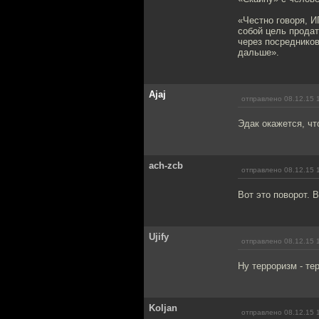
«Честно говоря, И
собой цель продат
через посредников
дальше».
Ajaj
отправлено 08.12.15 
Эдак окажется, чт
ach-zcb
отправлено 08.12.15 
Вот это поворот. 
Ujify
отправлено 08.12.15 
Ну терроризм - те
Koljan
отправлено 08.12.15 