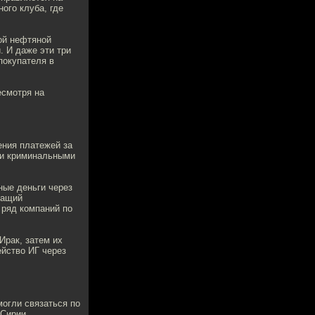
ого клуба, где
ой нефтяной
. И даже эти три
покупателя в
есмотря на
ения платежей за
ми криминальными
ные деньги через
жащий
 ряд компаний по
Ирак, затем их
ейство ИГ через
могли связаться по
 Сирии.