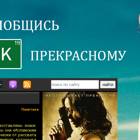
Политика
сставлены знаки:
ны они «Исламским
ически от рассвета
енеров, которые и