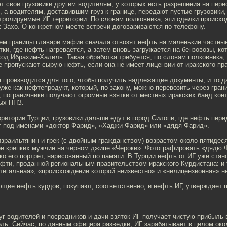
 свои грузовики другим водителям, у которых есть разрешения на пере
, а водителям, доставившим груз к границе, передают пустые грузовики,
тролируемые ИГ территории. По словам полковника, эти сделки происхо
 Захо. О конкретном месте встречи договариваются по телефону.
ем границы главари мафии сначала отвозят нефть на маленькие частны
ки, где нефть нагревается, а затем вновь загружается на бензовозы, ко
од Ибрахим-Халиль. Такая обработка требуется, по словам полковника,
е пропускают сырую нефть, если она не имеет лицензии от иракского пр
 производится для того, чтобы получить надлежащие документы, и тогд
уже как нефтепродукт, который, по закону, можно перевозить через гран
 пограничники получают огромные взятки от местных иракских банд кон
ых НПЗ.
ритории Турции, грузовики дальше едут в город Силопи, где нефть пере
т под именами «доктор Фарид», «Хаджи Фарид» или «дядя Фарид».
раильтянин и грек (с двойным гражданством) возрастом около пятидеся
е крепких мужчин на черном джипе «Чероки». Фотографировать «дядю 
ко его портрет, нарисованный по памяти. В Турции нефть от ИГ уже стан
фти, проданной региональным правительством иракского Курдистана: и т
легальная», «происхождение которой неизвестно» и «нелицензионная» н
щие нефть курдов, покупают, соответственно, и нефть ИГ, утверждает 
г водителей и посредников и дачи взяток ИГ получает чистую прибыль в
ль. Сейчас, по данным офицера разведки, ИГ зарабатывает в целом ок