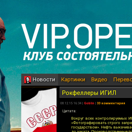
Картинки
Видео
Перев
Новости
Рокфеллеры ИГИЛ
08.12.15 16:34 |
Goblin
|
33 комментария
Цитата:
Вокруг всех контролируемых И
«Фотографировать строго запре
государством». Нефть выкачивае
до заката. Производственные п