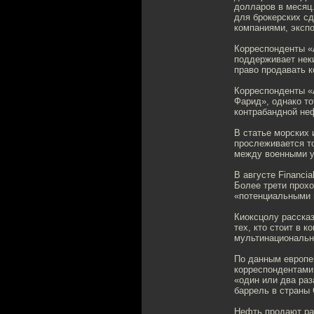
долларов в месяц
для брокерских с
компаниями, эксп
Корреспонденты «А
поддерживает нек
право продавать 
Корреспонденты «
Фарид», однако то
контрабандной не
В статье морских
прослеживается т
между военными у
В августе Financi
Более трети прохо
«потенциальными 
Киоксцолу рассказ
тех, кто стоит в 
мультинациональн
По данным европе
корреспондентами
«один или два раз
баррель в страны 
Нефть продают ра