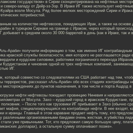
ламским государством» в Сирии сконцентрирована на нефтяных местор
 и северо-западу от Дейр-эз-Зор. В Ираке ИГ также использует нефтян
-Куайра возле Мосула. Ряд более мелких месторождений Сирии и Ирака
етических потребностей.
анным на количестве нефтевозов, покидающих Ирак, а также на основе 
раби» в турецком Сирнаке на границе с Ираком, через который происхо
Г добывает в среднем около 30 000 баррелей в день (как в Ираке, так и в
Аль-Араби» получили информацию о том, как именно ИГ контрабандным 
ика иракской службы безопасности, имя которого не разглашается ради е
ердили и курдские силовики, работники пограничного перехода Ибрах
им Курдистаном и чиновник одной из трех нефтяных компаний, занимающ
фтью ИГ.
к, который совместно со следователями из США работает над тем, чтоб
 террористов, рассказал «Аль-Араби» обо всех стадиях контрабанды н
х месторождениях до пунктов назначения, в том числе и порта Ашдод в
погрузки нефти нефтевозы покидают провинцию Ниневия и направляются 
 километрах от Мосула. Захо – курдский город в иракском Курдистане, п
т полковник. – После того как грузовики ИГ прибывают в Захо (обычно сра
ает мафия, специализирующаяся на контрабанде нефти. В нее входят, ка
рки и иранцы. Главный в этом караване продает нефть тому, кто предло
у различными организованными бандами очень жесткая, и убийства ли
 стали уже привычными. Тот, кто предложил самую большую цену, плати
риканских долларах), а остальную сумму оплачивают позже».