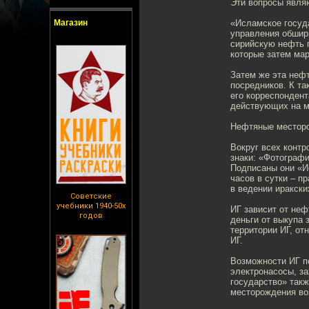
Эти вопросы явля
Магазин
«Исламское госуд
управления обшир
сирийскую нефть 
которые затем мар
Затем же эта нефт
посредников. К т
его корреспондент
действующих на м
Нефтяные местор
Вокруг всех конт
знаки: «Фотографи
Подписаны они «И
часов в сутки – п
в ведении иракски
Советские
учебники 1940-50х
ИГ зависит от неф
годов
деньги от выкупа 
территории ИГ, от
ИГ.
Возможности ИГ п
электронасосы, з
государство» так
месторождения во