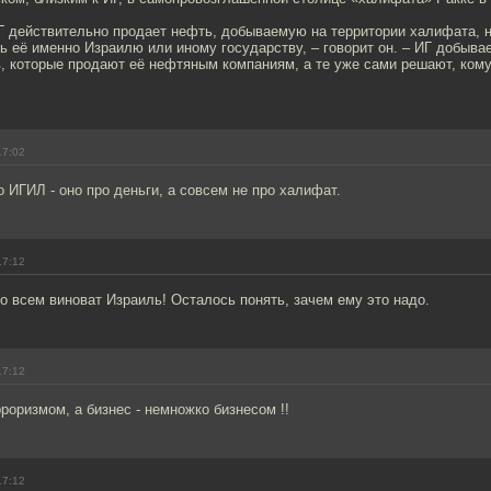
Г действительно продает нефть, добываемую на территории халифата, н
ь её именно Израилю или иному государству, – говорит он. – ИГ добыва
, которые продают её нефтяным компаниям, а те уже сами решают, кому
17:02
о ИГИЛ - оно про деньги, а совсем не про халифат.
17:12
Во всем виноват Израиль! Осталось понять, зачем ему это надо.
17:12
рроризмом, а бизнес - немножко бизнесом !!
17:12