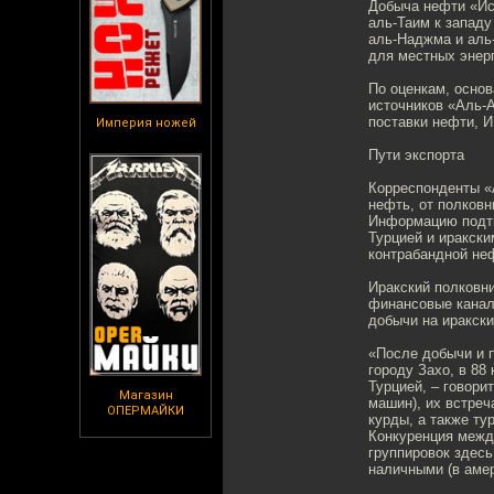
Добыча нефти «Ис
аль-Таим к западу
аль-Наджма и аль
для местных энерг
По оценкам, основ
источников «Аль-А
поставки нефти, И
Империя ножей
Пути экспорта
Корреспонденты «
нефть, от полковн
Информацию подтв
Турцией и иракск
контрабандной не
Иракский полковни
финансовые каналы
добычи на иракски
«После добычи и 
городу Захо, в 88
Турцией, – говори
Магазин
машин), их встреч
ОПЕРМАЙКИ
курды, а также ту
Конкуренция межд
группировок здесь
наличными (в аме