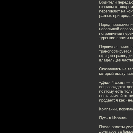
Водители передают
границы с товаром
перегоняют на кон
разных пригородах
Перед пересечени
небольшой обработ
пограничный перех
турецкие власти н
Первичная очистка
транспортируется 
офицера разведки,
владельцев частн
Оказавшись на тер
который выступае
«Дядя Фарид» — из
сопровождают дво
поэтому есть толь
неотличимой от не
продается как «не
Компании, покупаю
Путь в Израиль
После оплаты услу
долларов за барре