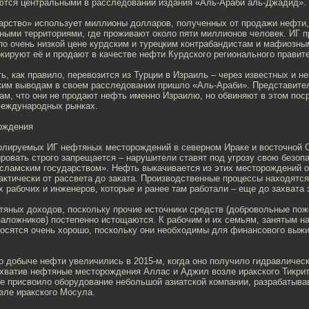
ются центральными в расследовании издания «Аль-Араби аль-Джадид».
арство» использует миллионы долларов, полученных от продажи нефти,
ными территориями, где проживают около пяти миллионов человек. ИГ п
по очень низкой цене курдским и турецким контрабандистам и мафиозны
кируют её и продают в качестве нефти Курдского регионального правит
ь, как правило, перевозится из Турции в Израиль – через известных и н
аким выводам в своем расследовании пришло «Аль-Араби». Представите
ам, что они не продают нефть именно Израилю, но обвиняют в этом пос
еждународных рынках.
ождения
ролируемых ИГ нефтяных месторождений в северном Ираке и восточной 
ровать строго запрещается – нарушители ставят под угрозу свою безоп
сламским государством». Нефть выкачивается из этих месторождений о
рактически от рассвета до заката. Производственные процессы находят
х рабочих и инженеров, которые и ранее там работали – еще до захвата 
тяных доходов, поскольку прочие источники средств (добровольные пож
заложников) постепенно истощаются. К рабочим и их семьям, занятым н
носятся очень хорошо, поскольку они необходимы для финансового выж
о добыче нефти увеличились в 2015-м, когда оно получило гидравличес
ахватив нефтяные месторождения Аллас и Аджил возле иракского Тикри
же присвоило оборудование небольшой азиатской компании, разрабатыв
зле иракского Мосула.