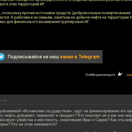
вата этих территорий ИГ.
, поскольку прочие источники средств (добровольные пожертвования 
тся. К рабочим и их семьям, занятым на добыче нефти на территории И
имы для финансового выживания группировки ИГ.
Подписывайся на наш
канал в Telegram
Goblin рекомендует
соз
16:34
 добываемой «Исламским государством», идут на финансирование его к
эту нефть добывают, перевозят и продают? Кто покупает её и как она ока
нсирует убийства и жестокость, охватившие Ирак и Сирию? Как эта неф
ерны? Кто на этом наживается?