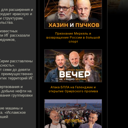
 для расширения и
родает иракскую и
м структурам,
ельства.
еизвестных
Признание Меркель и
ли ИГ рассказали
возвращение России в большой
редников,
спорт
Сирии расставлены
асность».
т семи до девяти
ся преимущественно
этих территорий ИГ.
ертвования и
Атака БПЛА на Геленджик и
а добыче нефти на
открытие Ормузского пролива
ивания группировки
кие машины и
та. «Исламское
авшей