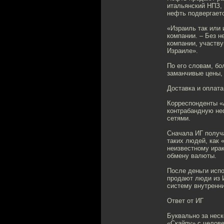
итальянский НПЗ, 
нефть подвергаетс
«Израиль так или 
компании. – Без н
компании, участву
Израиле».
По его словам, б
заманчивые цены, 
Доставка и оплата
Корреспонденты «
контрабандную не
сетями.
Сначала ИГ получа
таких людей, как 
неизвестному ирак
обмену валюты.
После деньги испо
продают люди из И
систему внутренн
Ответ от ИГ
Буквально за неск
«Скайпу» с челове