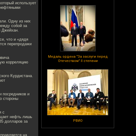
который использует
 нефтяными
вли. Одну из них
между собой за
и Джейхан.
е, что и «дядя
ется перепродажи
Медаль ордена "За заслуги перед
нвича
Отечеством" II степени
рую корреляцию
ского Курдистана.
ают
и посредников и
со стороны
я с
ищает нефть лишь
РВИО
35 долларов за
тправляется на