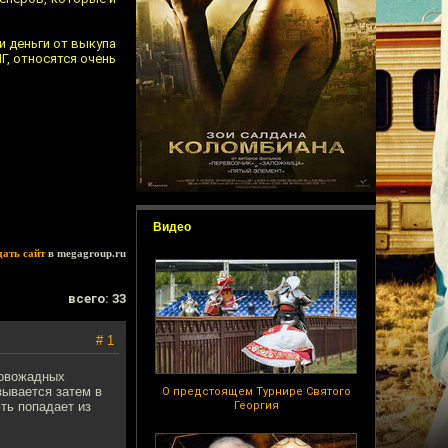
и деньги от выкупа
Г, относятся очень
Видео
дать сайт
в megagroup.ru
всего: 33
# 1
ровожадных
зывается затем в
О предстоящем Турнире Святого
ть попадает из
Георгия