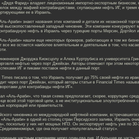
. «Дядя Фарид» владеет лицензионным импортно-экспортным бизнесом, 
делок между мафией контрабандистами, скупающими нефть ИГ, и тремя
ортирующими ее в Израиль.
ль-Араби» знают названия этих компаний и детали их незаконной торго
ий высокопоставленный западный чиновник. Эти компании конкурируют 
контрабандную нефть в Израиль через турецкие порты Мерсин, Дортйол 
Аль-Араби» нашли еще некоторых брокеров, работающих в том же бизнес
т все же остается наиболее влиятельным и деятельным в том, что каса
фти.
 инженеров Джорджа Киоксцолу и Алека Куртрубиса из университета Гри
орговля нефтью через порт Джейхан. Авторы отмечают при этом некото
спехами ИГ и пиками поставок нефти в данный порт.
al Times писала о том, что Израиль получает до 75% своей нефти из ирак
дит через порт Джейхан, который авторы статьи в Financial Times назыв
воротами для контрабанды нефти ИГ».
ал «Аль-Араби», что такая схема предполагает, скорее, коррупцию сред
конце всей этой торговой цепи, а не институциональные злоупотребления 
ых корпораций или правительств.
йского чиновника из международной нефтяной компании, встречавшегос
 «Аль-Араби» в одной из столиц стран Персидского залива, Израиль оч
а», поскольку у них нет мощных НПЗ. Он экспортирует нефть уже по 30-
Средиземноморья, где она получает «полулегальный статус».
зличным частным компаниям через один-два дня. И большая ее часть о