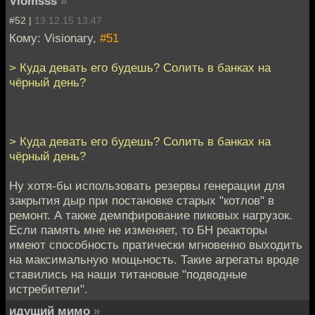
Vlomsss
»
#52 |
13.12.15 13:47
Кому: Visionary,
#51
> Куда девать его будешь? Солить в банках на
чёрный день?
> Куда девать его будешь? Солить в банках на
чёрный день?
Ну хотя-бы использовать резервы генерации для
закрытия дыр при постановке старых "котлов" в
ремонт. А также демпфирование пиковых нагрузок.
Если память мне не изменяет, то БН реакторы
имеют способность пратически мгновенно выходить
на максимальную мощьность. Такие агрегаты вроде
ставились на наши титановые "подводные
истребители".
идущий мимо
»