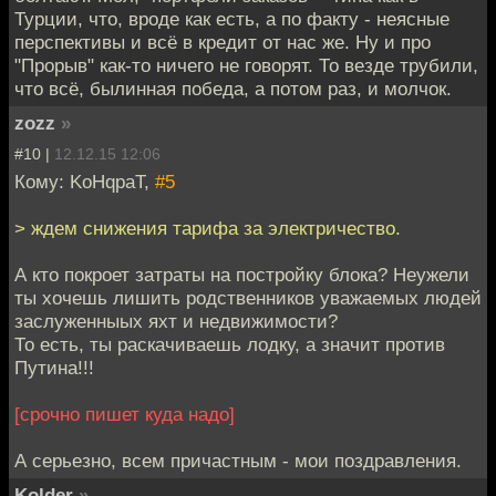
Турции, что, вроде как есть, а по факту - неясные
перспективы и всё в кредит от нас же. Ну и про
"Прорыв" как-то ничего не говорят. То везде трубили,
что всё, былинная победа, а потом раз, и молчок.
zozz
»
#10 |
12.12.15 12:06
Кому: KoHqpaT,
#5
> ждем снижения тарифа за электричество.
А кто покроет затраты на постройку блока? Неужели
ты хочешь лишить родственников уважаемых людей
заслуженныых яхт и недвижимости?
То есть, ты раскачиваешь лодку, а значит против
Путина!!!
[срочно пишет куда надо]
А серьезно, всем причастным - мои поздравления.
Kolder
»