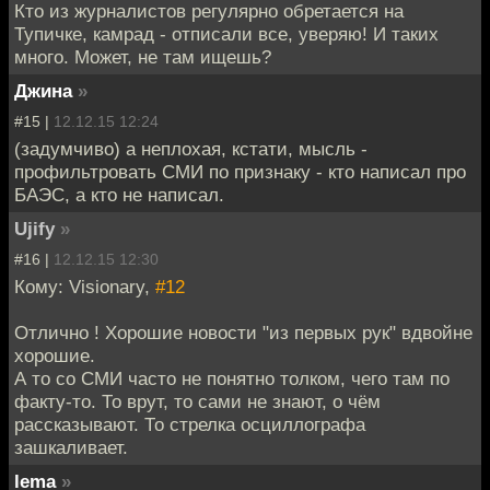
Кто из журналистов регулярно обретается на
Тупичке, камрад - отписали все, уверяю! И таких
много. Может, не там ищешь?
Джина
»
#15 |
12.12.15 12:24
(задумчиво) а неплохая, кстати, мысль -
профильтровать СМИ по признаку - кто написал про
БАЭС, а кто не написал.
Ujify
»
#16 |
12.12.15 12:30
Кому: Visionary,
#12
Отлично ! Хорошие новости "из первых рук" вдвойне
хорошие.
А то со СМИ часто не понятно толком, чего там по
факту-то. То врут, то сами не знают, о чём
рассказывают. То стрелка осциллографа
зашкаливает.
lema
»