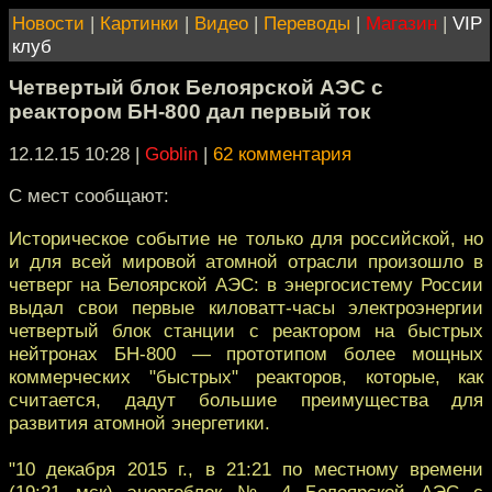
Новости
|
Картинки
|
Видео
|
Переводы
|
Магазин
|
VIP
клуб
Четвертый блок Белоярской АЭС с
реактором БН-800 дал первый ток
12.12.15 10:28
|
Goblin
|
62 комментария
С мест сообщают:
Историческое событие не только для российской, но
и для всей мировой атомной отрасли произошло в
четверг на Белоярской АЭС: в энергосистему России
выдал свои первые киловатт-часы электроэнергии
четвертый блок станции с реактором на быстрых
нейтронах БН-800 — прототипом более мощных
коммерческих "быстрых" реакторов, которые, как
считается, дадут большие преимущества для
развития атомной энергетики.
"10 декабря 2015 г., в 21:21 по местному времени
(19:21 мск) энергоблок № 4 Белоярской АЭС с