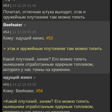
#53 |
13.12.15 21:42
Почитал, отличная штука выходит, этак и
оружейным плутонием там можно топить
Beefeater
»
#54 |
14.12.15 01:20
Кому: идущий мимо,
#53
> этак и оружейным плутонием там можно топить
Какой плутоний, зачем? Его можно топить
нынешним отработанным ядерным топливом,
которого у нас тонны на хранении.
идущий мимо
»
#55 |
14.12.15 02:30
Кому: Beefeater,
#54
>Какой плутоний, зачем? Его можно топить
нынешним отработанным ядерным топливом,
которого у нас тонны на хранении.