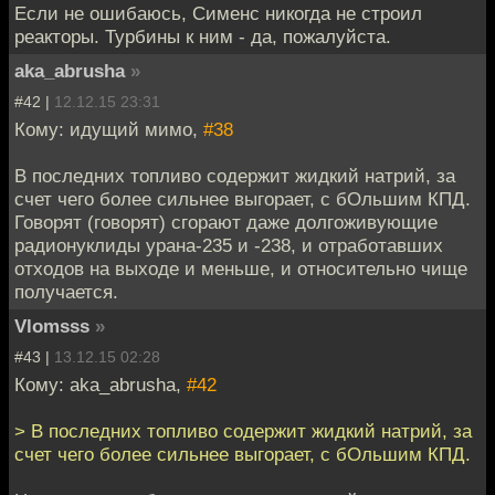
Если не ошибаюсь, Сименс никогда не строил
реакторы. Турбины к ним - да, пожалуйста.
aka_abrusha
»
#42 |
12.12.15 23:31
Кому: идущий мимо,
#38
В последних топливо содержит жидкий натрий, за
счет чего более сильнее выгорает, с бОльшим КПД.
Говорят (говорят) сгорают даже долгоживующие
радионуклиды урана-235 и -238, и отработавших
отходов на выходе и меньше, и относительно чище
получается.
Vlomsss
»
#43 |
13.12.15 02:28
Кому: aka_abrusha,
#42
> В последних топливо содержит жидкий натрий, за
счет чего более сильнее выгорает, с бОльшим КПД.