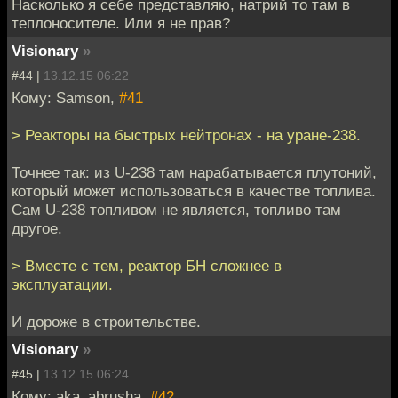
Насколько я себе представляю, натрий то там в
теплоносителе. Или я не прав?
Visionary
»
#44 |
13.12.15 06:22
Кому: Samson,
#41
> Реакторы на быстрых нейтронах - на уране-238.
Точнее так: из U-238 там нарабатывается плутоний,
который может использоваться в качестве топлива.
Сам U-238 топливом не является, топливо там
другое.
> Вместе с тем, реактор БН сложнее в
эксплуатации.
И дороже в строительстве.
Visionary
»
#45 |
13.12.15 06:24
Кому: aka_abrusha,
#42