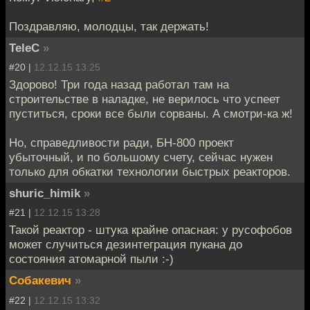
Поздравляю, молодцы, так держать!
TeleC
»
#20 |
12.12.15 13:25
Здорово! Три года назад работал там на
строительстве в наладке, не верилось что успеет
пуститься, сроки все были сорваны. А смотри-ка ж!
Но, справедливости ради, БН-800 проект
убыточный, и по большому счету, сейчас нужен
только для обкатки технологии быстрых реакторов.
shuric_himik
»
#21 |
12.12.15 13:28
Такой реактор - штука крайне опасная: у русофобов
может случиться дезинтеграция пукана до
состояния атомарной пыли :-)
Собакевич
»
#22 |
12.12.15 13:32