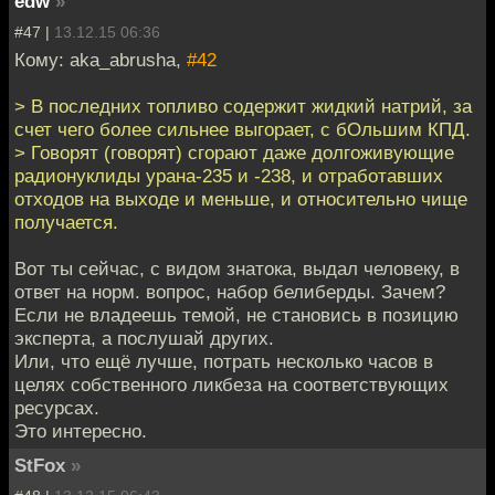
edw
»
#47 |
13.12.15 06:36
Кому: aka_abrusha,
#42
> В последних топливо содержит жидкий натрий, за
счет чего более сильнее выгорает, с бОльшим КПД.
> Говорят (говорят) сгорают даже долгоживующие
радионуклиды урана-235 и -238, и отработавших
отходов на выходе и меньше, и относительно чище
получается.
Вот ты сейчас, с видом знатока, выдал человеку, в
ответ на норм. вопрос, набор белиберды. Зачем?
Если не владеешь темой, не становись в позицию
эксперта, а послушай других.
Или, что ещё лучше, потрать несколько часов в
целях собственного ликбеза на соответствующих
ресурсах.
Это интересно.
StFox
»