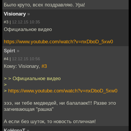
Было круто, всех поздравляю. Ура!
Visionary
»
#3 |
12.12.15 10:35
Официальное видео
https://www.youtube.com/watch?v=nxDboD_5xw0
Spirt
»
#4 |
12.12.15 10:56
Кому: Visionary,
#3
> > Официальное видео
>
>
https://www.youtube.com/watch?v=nxDboD_5xw0
эээ, ни тебе медведей, ни балалаек!!! Разве это
загнивающая "рашка"
А если без шуток, то новость отличная!
KoHqpaT
»