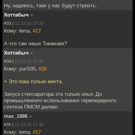
Ну, надеюсь, таки у нас будут строить.
Хоттабыч
»
#33 |
12.12.15 17:32
Кому: lema,
#17
А что там наши Токамаки?
Хоттабыч
»
#34 |
12.12.15 17:37
Кому: yuri535,
#26
> Это пока только мечта.
Запуск стелларатора это только опыт. До
промышленного использования термоядерного
синтеза ПМСМ далеко.
max_1986
»
#35 |
12.12.15 17:40
Кому: lema,
#17