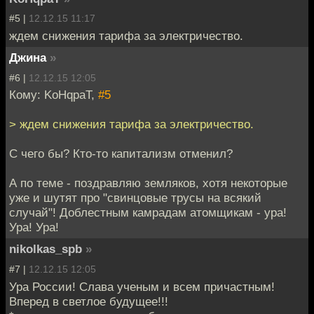
#5 |
12.12.15 11:17
ждем снижения тарифа за электричество.
Джина
»
#6 |
12.12.15 12:05
Кому: KoHqpaT,
#5
> ждем снижения тарифа за электричество.
С чего бы? Кто-то капитализм отменил?
А по теме - поздравляю земляков, хотя некоторые
уже и шутят про "свинцовые трусы на всякий
случай"! Доблестным камрадам атомщикам - ура!
Ура! Ура!
nikolkas_spb
»
#7 |
12.12.15 12:05
Ура России! Слава ученым и всем причастным!
Вперед в светлое будущее!!!