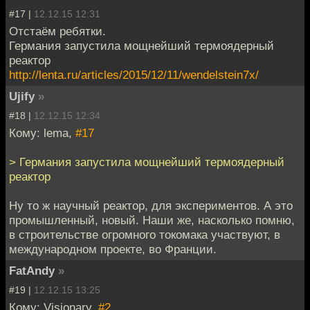
#17 |
12.12.15 12:31
Отстаём ребятки.
Германия запустила мощнейший термоядерный
реактор
http://lenta.ru/articles/2015/12/11/wendelstein7x/
Ujify
»
#18 |
12.12.15 12:34
Кому: lema,
#17
> Германия запустила мощнейший термоядерный
реактор
Ну то ж научный реактор, для экспериментов. А это
промышленный, новый. Наши же, насколько помню,
в строительстве огромного токомака участвуют, в
международном проекте, во Франции.
FatAndy
»
#19 |
12.12.15 13:25
Кому: Visionary,
#2