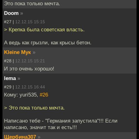
Это пока только мечта.
Doom
»
#27 |
12.12.15 15:15
> Крепка была советская власть.
А ведь как грызли, как крысы бетон.
Kleine Мук
»
#28 |
12.12.15 15:21
И это очень хорошо!
lema
»
#29 |
12.12.15 16:44
Кому: yuri535,
#26
> Это пока только мечта.
Написано тебе - "Германия запустила"!!! Если
написано, значит так и есть!!!
Щербина307
»