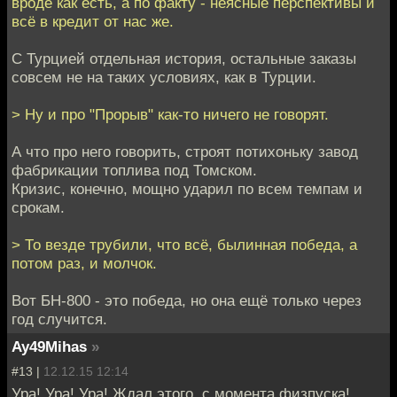
вроде как есть, а по факту - неясные перспективы и
всё в кредит от нас же.
С Турцией отдельная история, остальные заказы
совсем не на таких условиях, как в Турции.
> Ну и про "Прорыв" как-то ничего не говорят.
А что про него говорить, строят потихоньку завод
фабрикации топлива под Томском.
Кризис, конечно, мощно ударил по всем темпам и
срокам.
> То везде трубили, что всё, былинная победа, а
потом раз, и молчок.
Вот БН-800 - это победа, но она ещё только через
год случится.
Ay49Mihas
»
#13 |
12.12.15 12:14
Ура! Ура! Ура! Ждал этого, с момента физпуска!