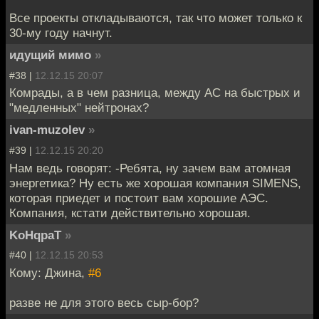
Все проекты откладываются, так что может только к
30-му году начнут.
идущий мимо
»
#38 |
12.12.15 20:07
Комрады, а в чем разница, между АС на быстрых и
"медленных" нейтронах?
ivan-muzolev
»
#39 |
12.12.15 20:20
Нам ведь говорят: -Ребята, ну зачем вам атомная
энергетика? Ну есть же хорошая компания SIMENS,
которая приедет и постоит вам хорошие АЭС.
Компания, кстати действительно хорошая.
KoHqpaT
»
#40 |
12.12.15 20:53
Кому: Джина,
#6
разве не для этого весь сыр-бор?