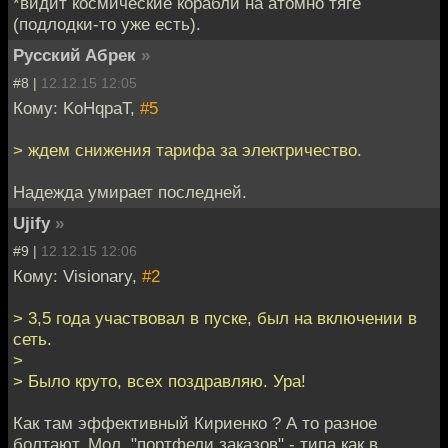
*видит космические корабли на атомно тяге
(подлодки-то уже есть).
Русский Абрек
»
#8 |
12.12.15 12:05
Кому: KoHqpaT,
#5
> ждем снижения тарифа за электричество.
Надежда умирает последней.
Ujify
»
#9 |
12.12.15 12:06
Кому: Visionary,
#2
> 3,5 года участвовал в пуске, был на включении в
сеть.
>
> Было круто, всех поздравляю. Ура!
Как там эффективный Кириенко ? А то разное
болтают. Мол, "портфели заказов" - типа как в