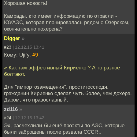
Хорошая новость!
Камрады, кто имеет информацию по отрасли -
ЮУАЭС, которая планировалась рядом с Озерском,
окончательно похерена?
Digger
»
#23 |
12.12.15 13:41
Кому: Ujify,
#9
> Как там эффективный Кириенко ? А то разное
болтают.
Для "импортозамещения", простигоссподя,
гражданин Кириенко сделал чуть более, чем дохера.
Даром, что православный.
zd116
»
#24 |
12.12.15 13:42
Эх, расчехлили-бы ещё проэкты по АЭС, которые
были заброшены после развала СССР...