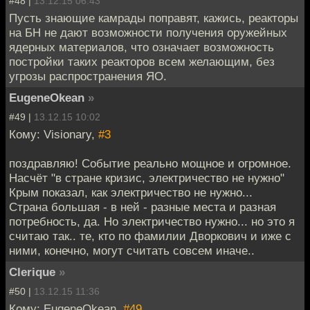
#48 |
13.12.15 06:43
Пусть знающие камрады поправят, кажись, реакторы
на БН не дают возможности получения оружейных
ядерных материалов, что означает возможность
постройки таких реакторов всем желающим, без
угрозы распространения ЯО.
EugeneOkean
»
#49 |
13.12.15 10:02
Кому: Visionary,
#3
поздравляю! Событие реально мощное и огромное.
Насчёт "в стране кризис, электричество не нужно"
Крым показал, как электричество не нужно...
Страна большая - в ней - разные места и разная
потребность, да. Но электричество нужно... но это я
считаю так.. те, кто по фамилии Дворкович и иже с
ними, конечно, могут считать совсем иначе..
Clerique
»
#50 |
13.12.15 11:36
Кому: EugeneOkean,
#49