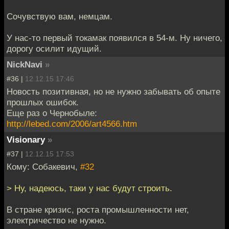
Сочувствую вам, немцам.
У нас-то первый токамак появился в 54-м. Ну ничего,
дорогу осилит идущий.
NickNavi
»
#36 |
12.12.15 17:46
Новость позитивная, но не нужно забывать об опыте
прошлых ошибок.
Еще раз о Чернобыле:
http://lebed.com/2006/art4566.htm
Visionary
»
#37 |
12.12.15 17:53
Кому: Собакевич,
#32
> Ну, надеюсь, таки у нас будут строить.
В стране кризис, роста промышленности нет,
электричество не нужно.