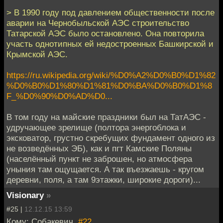
> В 1990 году под давлением общественности после
аварии на Чернобыльской АЭС строительство
Татарской АЭС было остановлено. Она повторила
участь однотипных ей недостроенных Башкирской и
Крымской АЭС.
https://ru.wikipedia.org/wiki/%D0%A2%D0%B0%D1%82
%D0%B0%D1%80%D1%81%D0%BA%D0%B0%D1%8
F_%D0%90%D0%AD%D0...
В том году на майские праздники был на ТатАЭС -
удручающее зрелище (полтора энергоблока и
эксковатор, грустно скребущих фундамент одного из
не возведённых ЭБ), как и пгт Камские Поляны
(населённый пункт не заброшен, но атмосфера
уныния там ощущается. А так въезжаешь - кругом
деревни, поля, а там 9этажки, широкие дороги)...
Visionary
»
#25 |
12.12.15 13:59
Кому: Собакевич,
#22