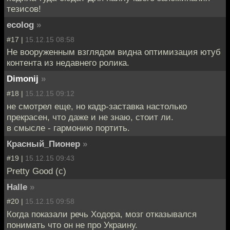
тезисов!
ecolog
»
#17 |
15.12.15 08:58
Не вооруженным взглядом видна оптимизация ютуб
контента из недавнего ролика.
Dimonij
»
#18 |
15.12.15 09:12
не смотрел еще, но кадр-заставка настолько
прекрасен, что даже и не знаю, стоит ли.
в смысле - гармонию портить.
Красный_Пионер
»
#19 |
15.12.15 09:43
Pretty Good (c)
Halle
»
#20 |
15.12.15 09:58
Когда показали речь Ходора, мозг отказывался
понимать что он не про Украину.