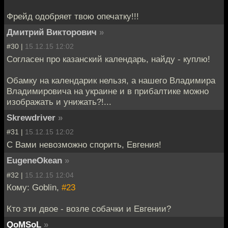
Фрейд одобряет твою опечатку!!!
Дмитрий Викторович
»
#30 |
15.12.15 12:02
Согласен про казанский календарь, найду - куплю!
Обамку на календарик нельзя, а нашего Владимира
Владимировича на украине и в прибалтике можно
изображать и унижать?!...
Skrewdriver
»
#31 |
15.12.15 12:02
С Вами невозможно спорить, Евгения!
EugeneOkean
»
#32 |
15.12.15 12:04
Кому: Goblin,
#23
Кто эти двое - возле собачки и Евгении?
QoMSoL
»