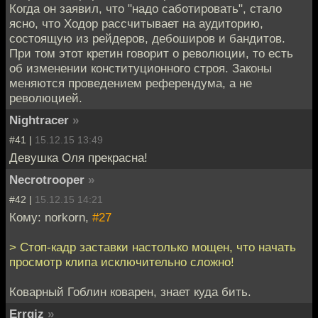
Когда он заявил, что "надо саботировать", стало
ясно, что Ходор рассчитывает на аудиторию,
состоящую из рейдеров, дебоширов и бандитов.
При том этот кретин говорит о революции, то есть
об изменении конституционного строя. Законы
меняются проведением референдума, а не
революцией.
Nightracer
»
#41 |
15.12.15 13:49
Девушка Оля прекрасна!
Necrotrooper
»
#42 |
15.12.15 14:21
Кому: norkorn,
#27
> Стоп-кадр заставки настолько мощен, что начать
просмотр клипа исключительно сложно!
Коварный Гоблин коварен, знает куда бить.
Errgiz
»