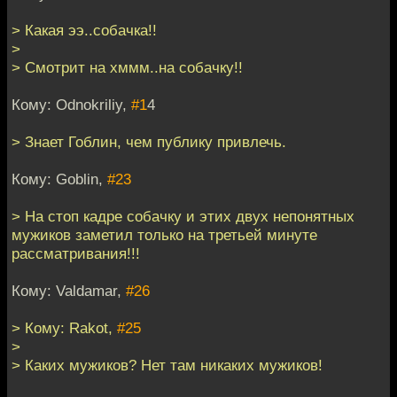
> Какая ээ..собачка!!
>
> Смотрит на хммм..на собачку!!
Кому: Odnokriliy,
#1
4
> Знает Гоблин, чем публику привлечь.
Кому: Goblin,
#23
> На стоп кадре собачку и этих двух непонятных
мужиков заметил только на третьей минуте
рассматривания!!!
Кому: Valdamar,
#26
> Кому: Rakot,
#25
>
> Каких мужиков? Нет там никаких мужиков!