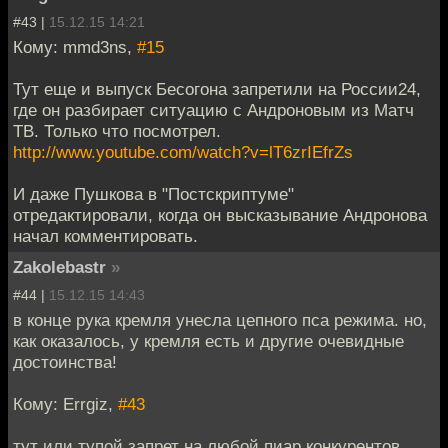
#43 |
15.12.15 14:21
Кому: mmd3ns,
#15
Тут еще и выпуск Бесогона запретили на России24,
где он разбирает ситуацию с Андроновым из Матч
ТВ. Только что посмотрел.
http://www.youtube.com/watch?v=lT6zrIEfrZs
И даже Пушкова в "Постскриптуме"
отредактировали, когда он высказывание Андронова
начал комментировать.
Zakolebastr
»
#44 |
15.12.15 14:43
в конце рука кремля унесла цепного пса режима. но,
как оказалось, у кремля есть и другие очевидные
достоинства!
Кому: Errgiz,
#43
тут или тупой запрет на любой пиар конкурентов,