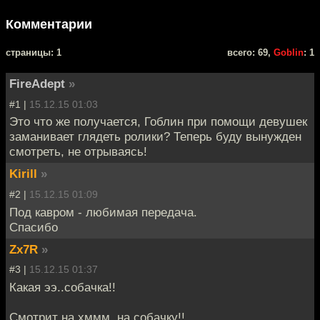
Комментарии
cтраницы: 1
всего: 69,
Goblin
: 1
FireAdept
»
#1 |
15.12.15 01:03
Это что же получается, Гоблин при помощи девушек
заманивает глядеть ролики? Теперь буду вынужден
смотреть, не отрываясь!
Kirill
»
#2 |
15.12.15 01:09
Под кавром - любимая передача.
Спасибо
Zx7R
»
#3 |
15.12.15 01:37
Какая ээ..собачка!!
Смотрит на хммм..на собачку!!