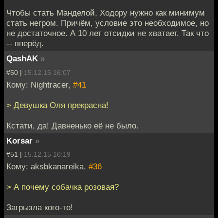
Чтобы стать Манделой, Ходору нужно как минимум
стать негром. Причём, условие это необходимое, но
не достаточное. А 10 лет отсидки не хватает. Так что
-- вперёд.
QashAK
»
#50 |
15.12.15 16:07
Кому: Nightracer,
#41
> Девушка Оля прекрасна!
Кстати, да! Давненько её не было.
Korsar
»
#51 |
15.12.15 16:19
Кому: aksbkanareika,
#36
> А почему собачка розовая?
Загрызла кого-то!