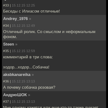
#33 |
15.12.15 12:25
Беседы с Илиасом отличные!
Andrey_1976
»
#34 |
15.12.15 12:49
Отличный ролик. Со смыслом и неформальным
фоном.
Steen
»
#35 |
15.12.15 12:59
комментарий в три слова:
ходор...ходор...Собачка!
aksbkanareika
»
#36 |
15.12.15 13:13
А почему собачка розовая?
АндрюШОК
»
#37 |
15.12.15 13:13
Мне одному кажется или еще кто-то также думает