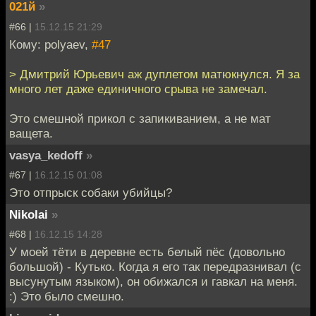
021й
»
#66 |
15.12.15 21:29
Кому: polyaev,
#47
> Дмитрий Юрьевич аж дуплетом матюкнулся. Я за
много лет даже единичного срыва не замечал.
Это смешной прикол с запикиванием, а не мат
ващета.
vasya_kedoff
»
#67 |
16.12.15 01:08
Это отпрыск собаки убийцы?
Nikolai
»
#68 |
16.12.15 14:28
У моей тёти в деревне есть белый пёс (довольно
большой) - Кутько. Когда я его так передразнивал (с
высунутым языком), он обижался и гавкал на меня.
:) Это было смешно.