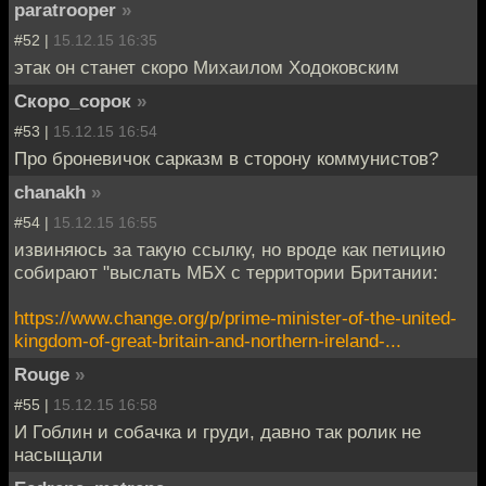
paratrooper
»
#52 |
15.12.15 16:35
этак он станет скоро Михаилом Ходоковским
Скоро_сорок
»
#53 |
15.12.15 16:54
Про броневичок сарказм в сторону коммунистов?
chanakh
»
#54 |
15.12.15 16:55
извиняюсь за такую ссылку, но вроде как петицию
собирают "выслать МБХ с территории Британии:
https://www.change.org/p/prime-minister-of-the-united-
kingdom-of-great-britain-and-northern-ireland-...
Rouge
»
#55 |
15.12.15 16:58
И Гоблин и собачка и груди, давно так ролик не
насыщали