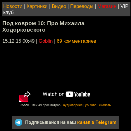
Новости
|
Картинки
|
Видео
|
Переводы
|
Магазин
|
VIP
клуб
Под ковром 10: Про Михаила
Ходорковского
15.12.15 00:49
|
Goblin
|
69 комментариев
35:20
|
186849 просмотров
|
аудиоверсия
|
youtube
|
скачать
Подписывайся на наш
канал в Telegram