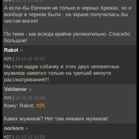
#24 |
15.12.15 10:27
А если-бы Евгения не только в черных брюках, но и
вообще в черном была - на экране получилась-бы
чистая магия!
По теме - как всегда крайне увлекательно. Спасибо
большое!
Rakot
»
#25 |
15.12.15 10:31
На стоп кадре собачку и этих двух непонятных
мужиков заметил только на третьей минуте
рассматривания!!!
Valdamar
»
#26 |
15.12.15 10:48
Кому: Rakot,
#25
Каких мужиков? Нет там никаких мужиков!
norkorn
»
#27 |
15.12.15 10:58