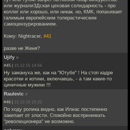
или журналиЗДская цеховая солидарность - про
коллег или хорошо, или никак. но, КМК, попахивает
галимым европейским толерастическим
самоцензурированием.
Кому: Nightracer,
#41
разве не Женя?
Ujify
»
#45 |
15.12.15 14:56
Ну замануха же, как на "Ютубе" ! На стоп кадре
красотки и котики, включаешь, - а там какие-то
циничные мужики !!!
Raulevic
»
#46 |
15.12.15 15:22
По ходу ролика видно, как Илиас постепенно
закипает от злости. Спокойно воспринимать
"революционера" не возможно.