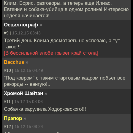
Клим, Борис, разговоры, а теперь еще Илиас,
Евгения и собака-убийца в одном ролике! Интересно
неделя начинается!
Осциллограф
»
#9 |
15.12.15 03:43
Третий день Клима досмотреть не успеваю, а тут
такое!!!
[В бессильной злобе грызет край стола]
Bacchus
»
#10 |
15.12.15 04:49
"Под ковром" с таким стартовым кадром побьет все
рекорды -- вангую!..
Хромой Шайтан
»
#11 |
15.12.15 08:06
Собачка зарулила Ходорковского!!!
Прапор
»
#12 |
15.12.15 08:24