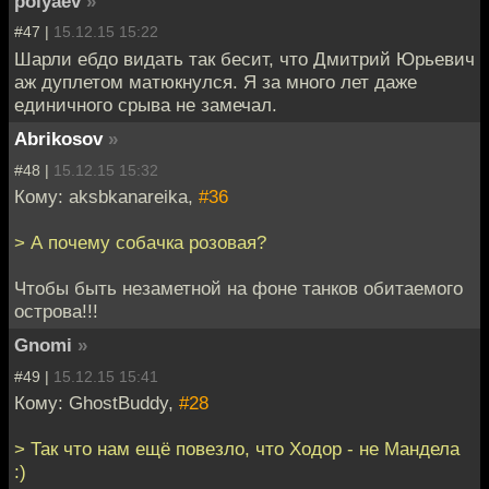
polyaev
»
#47 |
15.12.15 15:22
Шарли ебдо видать так бесит, что Дмитрий Юрьевич
аж дуплетом матюкнулся. Я за много лет даже
единичного срыва не замечал.
Abrikosov
»
#48 |
15.12.15 15:32
Кому: aksbkanareika,
#36
> А почему собачка розовая?
Чтобы быть незаметной на фоне танков обитаемого
острова!!!
Gnomi
»
#49 |
15.12.15 15:41
Кому: GhostBuddy,
#28
> Так что нам ещё повезло, что Ходор - не Мандела
:)