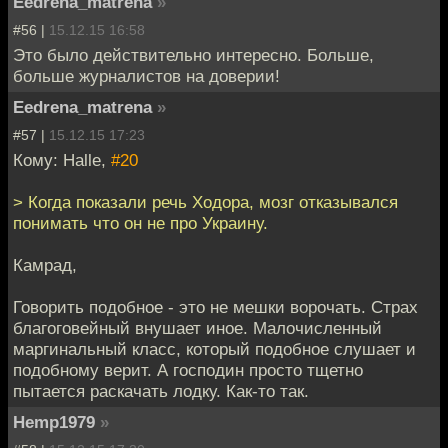
Eedrena_matrena
»
#56 |
15.12.15 16:58
Это было действительно интересно. Больше,
больше журналистов на доверии!
Eedrena_matrena
»
#57 |
15.12.15 17:23
Кому: Halle,
#20
> Когда показали речь Ходора, мозг отказывался
понимать что он не про Украину.
Камрад,
Говорить подобное - это не мешки ворочать. Страх
благоговейный внушает иное. Малочисленный
маргинальный класс, который подобное слушает и
подобному верит. А господин просто тщетно
пытается раскачать лодку. Как-то так.
Hemp1979
»