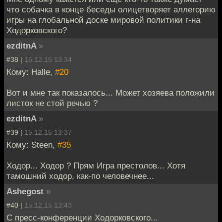
что собачка в конце беседы олицетворяет аллегорию
игры на глобальной доске мировой политики г-на
Ходорковского?
ezditnA
»
#38 |
15.12.15 13:34
Кому: Halle,
#20
Вот и мне так показалось... Может хозяева положили
листок не стой речью ?
ezditnA
»
#39 |
15.12.15 13:37
Кому: Steen,
#35
Ходор... Ходор ? Прям Игра престолов... Хотя
тамошний ходор, как-по человечнее...
Ashegost
»
#40 |
15.12.15 13:43
С пресс-конференции Ходорковского...