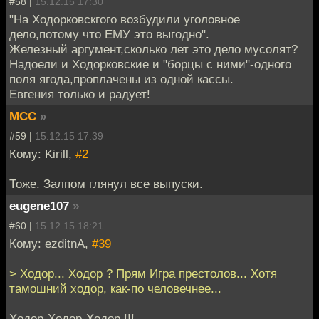
#58 |
15.12.15 17:30
"На Ходорковскгого возбудили уголовное
дело,потому что ЕМУ это выгодно".
Железный аргумент,сколько лет это дело мусолят?
Надоели и Ходорковские и "борцы с ними"-одного
поля ягода,проплачены из одной кассы.
Евгения только и радует!
MCC
»
#59 |
15.12.15 17:39
Кому: Kirill,
#2
Тоже. Залпом глянул все выпуски.
eugene107
»
#60 |
15.12.15 18:21
Кому: ezditnA,
#39
> Ходор... Ходор ? Прям Игра престолов... Хотя
тамошний ходор, как-по человечнее...
Ходор-Ходор-Ходор !!!