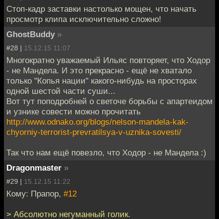
Стоп-кадр заставки настолько мощен, что начать
просмотр клипа исключительно сложно!
GhostBuddy
»
#28 |
15.12.15 11:07
Многократно уважаемый Ильяс повторяет, что Ходор
- не Мандела. И это прекрасно - ещё не хватало
только "Копья нации" какого-нибудь на просторах
одной шестой части суши...
Вот тут поподробней о светоче борьбы с апартеидом
и узнике совести можно прочитать
http://www.odnako.org/blogs/nelson-mandela-kak-
chyorniy-terrorist-prevratilsya-v-uznika-sovesti/
Так что нам ещё повезло, что Ходор - не Мандела :)
Dragonmaster
»
#29 |
15.12.15 11:22
Кому: Прапор,
#12
> Абсолютно негуманный голик.