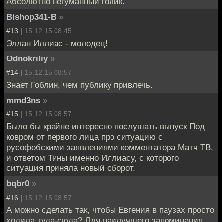
Абсолютно негуманный голик.
Bishop341-B
»
#13 |
15.12.15 08:45
Эллан Иллиас - молодец!
Odnokriliy
»
#14 |
15.12.15 08:57
Знает Гоблин, чем публику привлечь.
mmd3ns
»
#15 |
15.12.15 08:57
Было бы крайне интересно послушать выпуск Под
ковром от первого лица про ситуацию с
русофобскими заявлениями комментатора Матч ТВ,
и ответом Тины именно Иллиасу, с которого
ситуация приняла новый оборот.
bqbr0
»
#16 |
15.12.15 08:57
А можно сделать так, чтобы Евгения в паузах просто
ходила туда-сюда? Для наилучшего запоминания