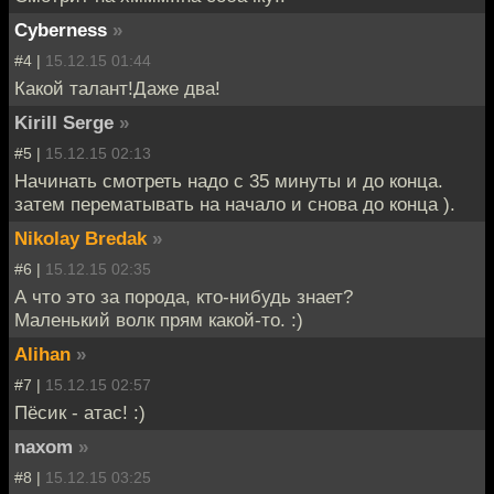
Cyberness
»
#4 |
15.12.15 01:44
Какой талант!Даже два!
Kirill Serge
»
#5 |
15.12.15 02:13
Начинать смотреть надо с 35 минуты и до конца.
затем перематывать на начало и снова до конца ).
Nikolay Bredak
»
#6 |
15.12.15 02:35
А что это за порода, кто-нибудь знает?
Маленький волк прям какой-то. :)
Alihan
»
#7 |
15.12.15 02:57
Пёсик - атас! :)
naxom
»
#8 |
15.12.15 03:25