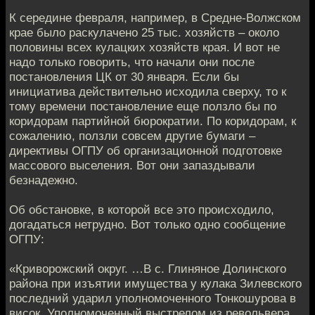
К середине февраля, например, в Средне-Волжском
крае было раскулачено 25 тыс. хозяйств – около
половины всех кулацких хозяйств края. И вот не
надо только говорить, что начали они после
постановления ЦК от 30 января. Если бы
инициатива действительно исходила сверху, то к
тому времени постановление еще ползло бы по
коридорам партийной бюрократии. По коридорам, к
сожалению, ползли совсем другие бумаги –
директивы ОГПУ об организационной подготовке
массового выселения. Вот они запаздывали
безнадежно.
Об обстановке, в которой все это происходило,
догадаться нетрудно. Вот только одно сообщение
ОГПУ:
«Криворожский округ. …В с. Глиняное Долинского
района при изъятии имущества у кулака Зилевского
последний ударил уполномоченного Тонкошурова в
висок. Уполномоченный выстрелом из ре­вольвера