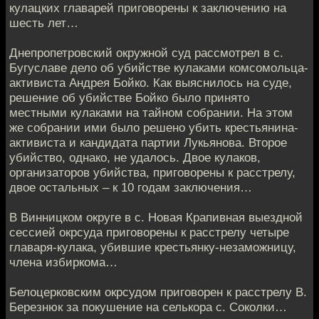
кулацких главарей приговорены к заключению на
шесть лет…
Днепропетровский окружной суд рассмотрел в с.
Бугуславе дело об убий­стве кулаками комсомольца-
активиста Андрея Бойко. Как выяснилось на суде,
решение об убийстве Бойко было принято
местными кулаками на тайном собрании. На этом
же собрании ими было решено убить крестьянина-
активис­та и кандидата партии Лукьянова. Второе
убийство, однако, не удалось. Двое кулаков,
организаторов убийства, приговорены к расстрелу,
двое осталь­ных – к 10 годам заключения…
В Винницком округе в с. Новая Крапивная выездной
сессией окрсуда при­говорены к расстрелу четыре
главаря-кулака, убившие крестьянку-незаможницу,
члена избиркома…
Белоцерковским окрсудом приговорен к расстрелу В.
Березнюк за покуше­ние на селькора с. Соколки…