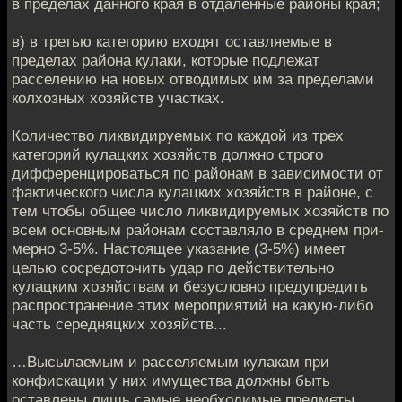
в пределах данного края в от­даленные районы края;
в) в третью категорию входят оставляемые в
пределах района кулаки, ко­торые подлежат
расселению на новых отводимых им за пределами
колхозных хозяйств участках.
Количество ликвидируемых по каждой из трех
категорий кулацких хо­зяйств должно строго
дифференцироваться по районам в зависимости от
фак­тического числа кулацких хозяйств в районе, с
тем чтобы общее число лик­видируемых хозяйств по
всем основным районам составляло в среднем при­
мерно 3-5%. Настоящее указание (3-5%) имеет
целью сосредоточить удар по действительно
кулацким хозяйствам и безусловно предупредить
распро­странение этих мероприятий на какую-либо
часть середняцких хозяйств...
…Высылаемым и расселяемым кулакам при
конфискации у них имущест­ва должны быть
оставлены лишь самые необходимые предметы