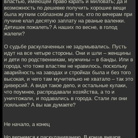
властью, имеющей право карать и миловать; да и
возможность по дешевке получить хорошие вещи
была жутким соблазном для тех, кто по вечерам при
лучине клал десятую заплату на рваные валенки.
Детишек пожалеть? А наших по весне, в голод
жалели?
О судьбе раскулаченных не задумывались. Пусть
идут на все четыре стороны. Они и шли – женщины
и дети по родственникам, мужчины – в банды. Или в
города, что тоже властям не нравилось, поскольку
аварийность на заводах и стройках была и без того
высокая, и чего там мучительно не хватало – так это
диверсий. А видя такое дело, и остальные кулаки,
что поумнее, распродавали хозяйства, а то и
уничтожали, и подавались в города. Стали ли они
лояльнее? А вы как думаете?
Не начало, а конец
Но вернемся к раскулачиванию. В конце января