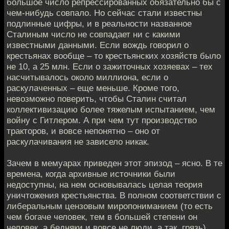
большое число репрессированных обязательно бы с
чем-нибудь совпало. Но сейчас стали известны
подлинные цифры, и в реальности названное
Сталиным число не совпадает ни с какими
известными данными. Если вождь говорил о
крестьянах вообще – то крестьянских хозяйств было
не 10, а 25 млн. Если о зажиточных хозяевах – тех
насчитывалось около миллиона, если о
раскулаченных – еще меньше. Кроме того,
невозможно поверить, чтобы Сталин считал
коллективизацию более тяжелым испытанием, чем
войну с Гитлером. А при чем тут производство
тракторов, и вовсе непонятно – оно от
раскулачивания не зависело никак.
Зачем в мемуарах приведен этот эпизод – ясно. В те
времена, когда архивные источники были
недоступны, на нем основывалась целая теория
уничтожения крестьянства. В полном соответствии с
либеральным цензовым миропониманием (то есть
чем богаче человек, тем в большей степени он
человек, а бедняки и вовсе не люди, а так, грязь)