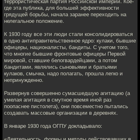
террористическая партия Российской империи. Кое-
где эта публика, для большей эффективности
грядущей борьбы, начала заранее переходить на
нелегальное положение.
К 1930 году все эти люди стали консолидироваться
в одно антиправительственное ядро: кулаки, бывшие
офицеры, националисты, бандиты. С учетом того,
что многие бывшие фронтовые офицеры Первой
мировой, ставшие белогвардейцами, а потом
бандитами, являлись сыновьями и братьями
кулаков, смычка, надо полагать, прошла легко и
непринужденно.
Развернув совершенно сумасшедшую агитацию (а
умелая агитация в смутное время иной раз
поопаснее пистолета), они повсеместно пытались
создавать массовые организации в деревнях.
В январе 1930 года ОГПУ докладывало:
«Деятельность, формы и методы действовавших в