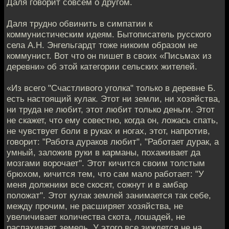
Даля говорит совсем о другом.
Даля трудно обвинить в симпатии к
коммунистическим идеям. Бытописатель русского
села А.Н. Энгельгардт тоже никоим образом не
коммунист. Вот что он пишет в своих «Письмах из
деревни» об этой категории сельских жителей.
«Из всего "Счастливого уголка" только в деревне Б.
есть настоящий кулак. Этот ни земли, ни хозяйства,
ни труда не любит, этот любит только деньги. Этот
не скажет, что ему совестно, когда он, ложась спать,
не чувствует боли в руках и ногах, этот, напротив,
говорит: "Работа дураков любит", "Работает дурак, а
умный, заложив руки в карманы, похаживает да
мозгами ворочает". Этот кичится своим толстым
брюхом, кичится тем, что сам мало работает: "У
меня должники все скосят, сожнут и в амбар
положат". Этот кулак землей занимается так себе,
между прочим, не расширяет хозяйства, не
увеличивает количества скота, лошадей, не
распахивает земель. У этого все зиждется не на