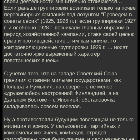
своей деятельности значительно отличаются…
Если раньше группировки возникали только на почве
перевыборных кампаний под лозунгом "Проведем в
советы своих" (1925, 1926 гг.); если группировки 1927
г. и особенно 1928 г. возникали главным образом в
период хозяйственной кампании, ставя своей целью
срыв и противодействие этим кампаниям, то
контрреволюционные группировки 1929 г. … носят
достаточно ярко выраженный характер
повстанческих ячеек».
С учетом того, что на западе Советский Союз
граничил с такими милыми государствами, как
Польша и Румыния, на севере – с не менее
«дружелюбно» настроенной Финляндией, а на
Дальнем Востоке – с Японией, обстановочка
складывалась совсем веселая.
Ну а противостояли будущим повстанцам не только
милиция и армия. У сельсоветов, партийных и
комсомольских ячеек, комбедов, отрядов
самообороны тоже было оружие, и свои надежды на