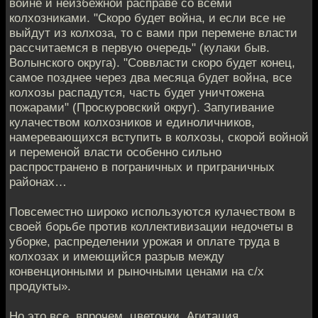
войне и неизбежной расправе со всеми
колхозниками. "Скоро будет война, и если все не
выйдут из колхоза, то с вами при перемене власти
рассчитаемся в первую очередь" (кулаки быв.
Волынского округа). "Соввласти скоро будет конец,
самое позднее через два месяца будет война, все
колхозы распадутся, часть будет уничтожена
пожарами" (Проскуровский округ). Запугивание
кулачеством колхозников и единоличников,
намеревающихся вступить в колхозы, скорой войной
и переменой власти особенно сильно
распространено в пограничных и приграничных
районах…
Повсеместно широко используются кулачеством в
своей борьбе против коллективизации недочеты в
уборке, распределении урожая и оплате труда в
колхозах и имеющийся разрыв между
конвенционными и рыночными ценами на с/х
продукты».
Но это все, впрочем, цветочки. Агитация