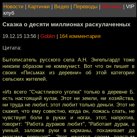
Новости
|
Картинки
|
Видео
|
Переводы
|
Магазин
|
VIP
клуб
Сказка о десяти миллионах раскулаченных
19.12.15 13:56
|
Goblin
|
164 комментария
Цитата:
Бытописатель русского села А.Н. Энгельгардт тоже
никоим образом не коммунист. Вот что он пишет в
своих «Письмах из деревни» об этой категории
сельских жителей.
«Из всего "Счастливого уголка" только в деревне Б.
есть настоящий кулак. Этот ни земли, ни хозяйства,
ни труда не любит, этот любит только деньги. Этот не
скажет, что ему совестно, когда он, ложась спать, не
чувствует боли в руках и ногах, этот, напротив,
говорит: "Работа дураков любит", "Работает дурак, а
умный, заложив руки в карманы, похаживает да
мозгами ворочает". Этот кичится своим толстым