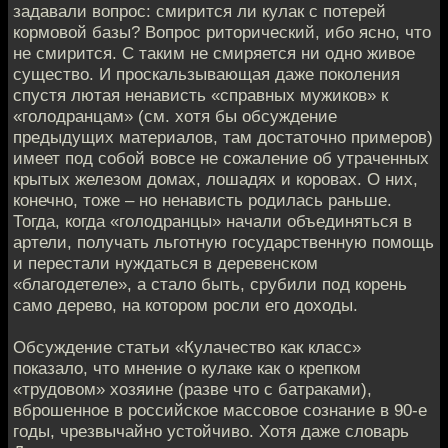
задавали вопрос: смирится ли кулак с потерей
кормовой базы? Вопрос риторический, ибо ясно, что
не смирится. С таким не смиряется ни одно живое
существо. И проскальзывающая даже поколения
спустя лютая ненависть «справных мужиков» к
«голодранцам» (см. хотя бы обсуждение
предыдущих материалов, там достаточно примеров)
имеет под собой вовсе не сожаление об утраченных
крытых железом домах, лошадях и коровах. О них,
конечно, тоже – но ненависть родилась раньше.
Тогда, когда «голодранцы» начали объединяться в
артели, получать льготную государственную помощь
и перестали нуждаться в деревенском
«благодетеле», а стало быть, срубили под корень
само дерево, на котором росли его доходы.
Обсуждение статьи «Кулачество как класс»
показало, что мнение о кулаке как о крепком
«трудовом» хозяине (разве что с батраками),
вброшенное в российское массовое сознание в 90-е
годы, чрезвычайно устойчиво. Хотя даже словарь