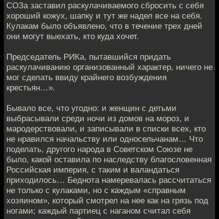
СОЗа заставил раскулачиваемого сбросить с себя
хороший кожух, шапку и тут же надел все на себя.
Кулакам было объявлено, что в течение трех дней
они могут выехать, кто куда хочет.
Председатель РИКа, пытавшийся придать
раскулачиванию организо­ванный характер, ничего не
мог сделать ввиду крайнего возбуждения
крестьян…».
Бывало все, что угодно: и женщин с детьми
выбрасывали среди ночи из домов на мороз, и
мародерствовали, и записывали в списки всех, кто
не нравился начальству или односельчанам… Что
поделать, другого народа в Советском Союзе не
было, какой оставила по наследству благословенная
Российская империя, с таким и валандаться
приходилось… Беднота намеревалась рассчитаться
не только с кулаками, но с каждым «справным
хозяином», который смотрел на нее как на грязь под
ногами; каждый партиец с наганом считал себя