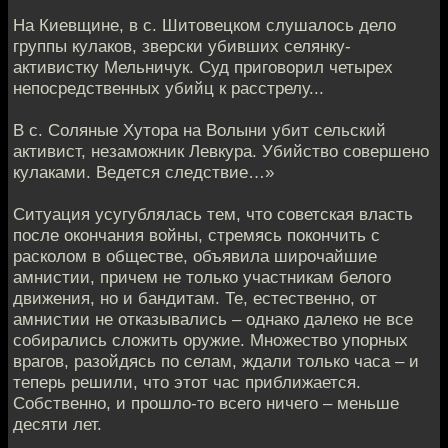
На Киевщине, в с. Шитовецком слушалось дело
группы кулаков, звер­ски убивших селянку-
активистку Мельничук. Суд приговорил четырех
непо­средственных убийц к расстрелу...
В с. Соляные Хутора на Волыни убит сельский
активист, незаможник Левкура. Убийство совершено
кулаками. Ведется следствие…»
Ситуация усугублялась тем, что советская власть
после окончания войны, стремясь покончить с
расколом в обществе, объявила широчайшие
амнистии, причем не только участникам белого
движения, но и бандитам. Те, естественно, от
амнистии не отказывались – однако далеко не все
собирались сложить оружие. Множество упорных
врагов, разойдясь по селам, ждали только часа – и
теперь решили, что этот час приближается.
Собственно, и прошло-то всего ничего – меньше
десяти лет.