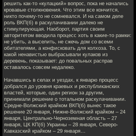
решить как-то «кулацкий» вопрос, пока не начались
кровавые столкновения. Что этим все кончится,
никто почему-то не сомневался. И на самом деле
роль ВКП(б) в раскулачивании далеко не
стимулирующая. Наоборот, партия своим
авторитетом вводила процесс хоть в какие-то рамки:
не убить, а выселить, не сжечь дом со всеми
обитателями, а конфисковать для колхоза. То, с
какой ненавистью выбрасывали кулаков из
деревень, показывает: до повальных расправ
оставалось совсем недалеко.
Начавшись в селах и уездах, к январю процесс
добрался до уровня краевых и республиканских
властей, которые, один регион за другим,
принимали решение о тотальном раскулачивании.
Средне-Волжский крайком ВКП(б) вынес такое
решение 20 января, Нижне-Волжский крайком – 24
января, Центрально-Черноземная область – 27
января, ЦК КП(б) Украины – 28 января, Северо-
Кавказский крайком – 29 января…