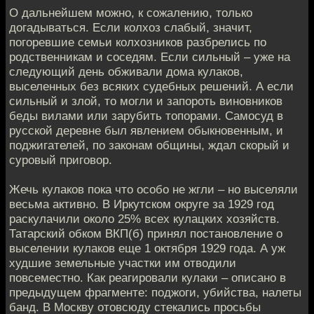
О дальнейшем можно, к сожалению, только
догадываться. Если колхоз слабый, значит,
погоревшие семьи колхозников разбрелись по
родственникам и соседям. Если сильный – уже на
следующий день обживали дома кулаков,
выселенных без всяких судебных решений. А если
сильный и злой, то могли и запороть виновников
беды вилами или зарубить топорами. Самосуд в
русской деревне был явлением обыкновенным, и
поджигателей, по законам общины, ждал скорый и
суровый приговор.
Жечь кулаков пока что особо не жгли – но выселяли
весьма активно. В Иркутском округе за 1929 год
раскулачили около 25% всех кулацких хозяйств.
Татарский обком ВКП(б) принял постановление о
выселении кулаков еще 1 октября 1929 года. А уж
худшие земельные участки им отводили
повсеместно. Как реагировали кулаки – описано в
предыдущем фрагменте: поджоги, убийства, налеты
банд. В Москву отовсюду стекались просьбы