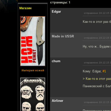
cтраницы: 1
Магазин
Edgar
отправлено 19.12.15 
Как-то в этот раз 
Made in USSR
отправлено 19.12.15 
Ну, что ж.. Будем
chum
отправлено 19.12.15 
Империя ножей
Кому: Edgar,
#1
> Как-то в этот ра
Паниковский с Ба
Airliner
отправлено 19.12.15 
Переозвучка спора