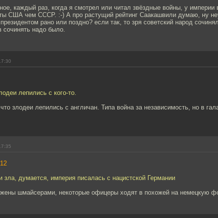
ное, каждый раз, когда я смотрел или читал звёздные войны, у империи
ты США чем СССР. :-) А про растущий рейтинг Саакашвили думаю, ну н
 президентом рано или поздно? если так, то зря советский народ сочиня
в сочинять надо было.
17:30
лодеи лепились с кого-то.
что злодеи лепились с англичан. Типа война за независимость, но в гал
17:35
12
 зла, думается, империя писалась с нацистской Германии
жены шмайсерами, некоторые офицеры ходят в похожей на немецкую ф