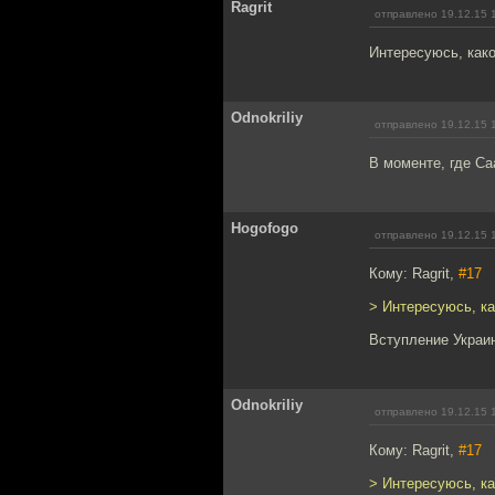
Ragrit
отправлено 19.12.15 
Интересуюсь, како
Odnokriliy
отправлено 19.12.15 
В моменте, где Са
Hogofogo
отправлено 19.12.15 
Кому: Ragrit,
#17
> Интересуюсь, ка
Вступление Украи
Odnokriliy
отправлено 19.12.15 
Кому: Ragrit,
#17
> Интересуюсь, ка