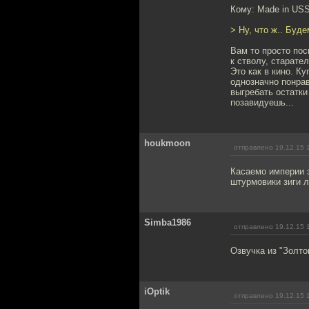
Кому: Made in US
> Ну, что ж.. Буд
Вам то просто пос
к стволу, старател
Это как в кино. К
однозначно понрав
выгребать остатки 
позавидуешь...
houkmoon
отправлено 19.12.15 
Касаемо империи 
штурмовики зиги л
Simba1986
отправлено 19.12.15 
Озвучка из "Золто
iOptik
отправлено 19.12.15 