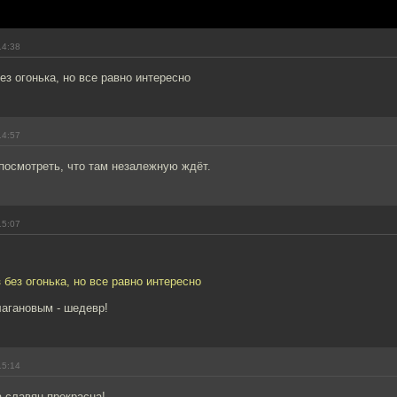
14:38
без огонька, но все равно интересно
14:57
 посмотреть, что там незалежную ждёт.
15:07
з без огонька, но все равно интересно
лагановым - шедевр!
15:14
 славян прекрасна!