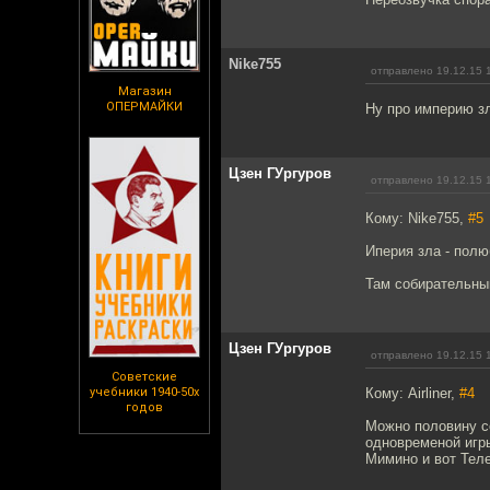
Nike755
отправлено 19.12.15 
Магазин
ОПЕРМАЙКИ
Ну про империю зл
Цзен ГУргуров
отправлено 19.12.15 
Кому: Nike755,
#5
Иперия зла - полюб
Там собирательный
Цзен ГУргуров
отправлено 19.12.15 
Советские
учебники 1940-50х
Кому: Airliner,
#4
годов
Можно половину со
одновременой игры
Мимино и вот Тел