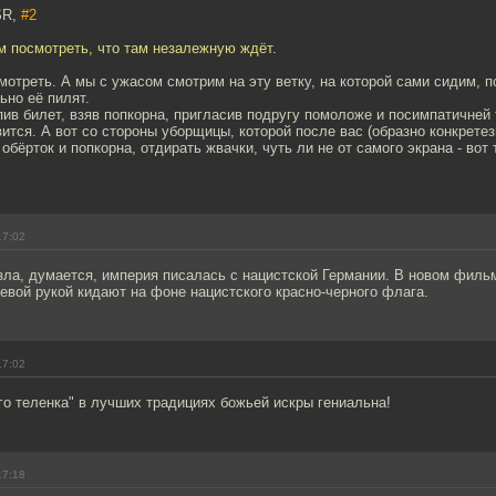
SR,
#2
ем посмотреть, что там незалежную ждёт.
мотреть. А мы с ужасом смотрим на эту ветку, на которой сами сидим, по
ьно её пилят.
упив билет, взяв попкорна, пригласив подругу помоложе и посимпатичней 
ится. А вот со стороны уборщицы, которой после вас (образно конкрете
обёрток и попкорна, отдирать жвачки, чуть ли не от самого экрана - вот 
17:02
зла, думается, империя писалась с нацистской Германии. В новом филь
евой рукой кидают на фоне нацистского красно-черного флага.
17:02
го теленка" в лучших традициях божьей искры гениальна!
17:18