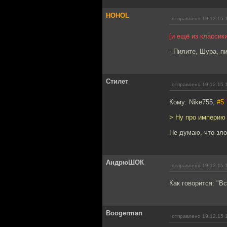
HOHOL
отправлено 19.12.15 
[и ещё из классик
- Пилите, Шура, п
Стилет
отправлено 19.12.15 
Кому: Nike755,
#5
> Ну про империю 
Не думаю, что зло
АндрюШОК
отправлено 19.12.15 
Как говорится: "Вс
Boogerman
отправлено 19.12.15 