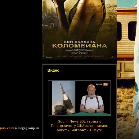
Видео
Goblin News 206: теракт в
Геленджике, у США закончились
дать сайт
в megagroup.ru
ракеты, мигранты в Сеуте