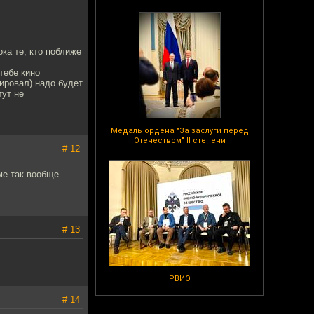
ка те, кто поближе
тебе кино
зировал) надо будет
тут не
Медаль ордена "За заслуги перед
Отечеством" II степени
# 12
ме так вообще
# 13
РВИО
# 14