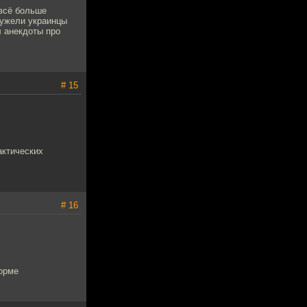
 всё больше
еужели украинцы
л анекдоты про
# 15
актических
# 16
орме