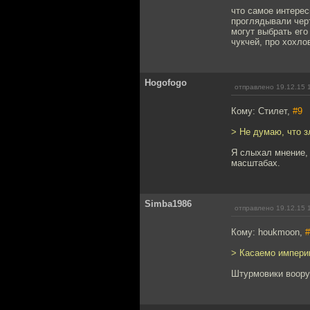
что самое интерес
проглядывали чер
могут выбрать его
чукчей, про хохло
Hogofogo
отправлено 19.12.15 
Кому: Стилет,
#9
> Не думаю, что з
Я слыхал мнение, 
масштабах.
Simba1986
отправлено 19.12.15 
Кому: houkmoon,
#
> Касаемо империи
Штурмовики воору