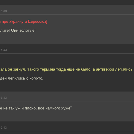
16:38
и про Украину и Евросоюз]
илите! Они золотые!
16:43
зла он загнул, такого термина тогда еще не было, а антигерои лепились 
деи лепились с кого-то.
16:43
ё не так уж и плохо, всё намного хуже"
16:43