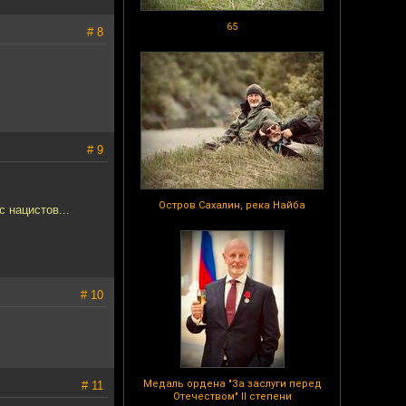
65
# 8
# 9
Остров Сахалин, река Найба
с нацистов...
# 10
Медаль ордена "За заслуги перед
# 11
Отечеством" II степени