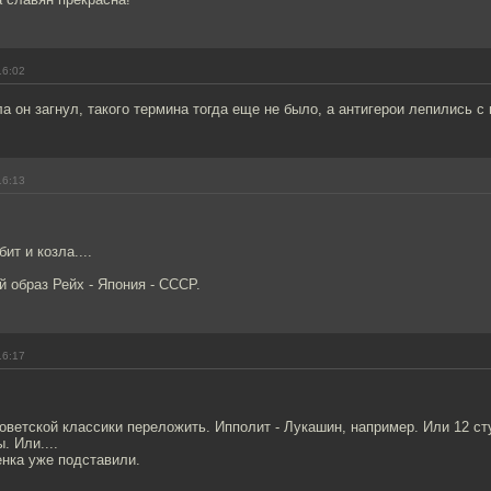
16:02
а он загнул, такого термина тогда еще не было, а антигерои лепились с 
16:13
ит и козла....
 образ Рейх - Япония - СССР.
16:17
ветской классики переложить. Ипполит - Лукашин, например. Или 12 ст
. Или....
енка уже подставили.