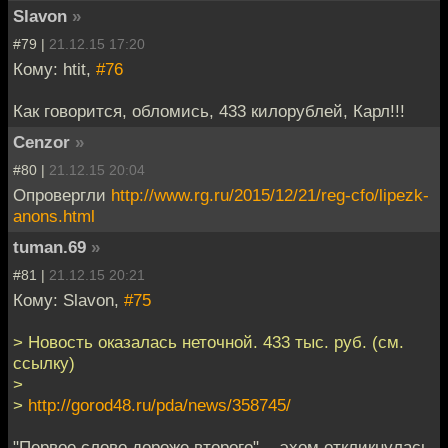
Slavon
»
#79 |
21.12.15 17:20
Кому: htit,
#76
Как говорится, обломись, 433 килорублей, Карл!!!
Cenzor
»
#80 |
21.12.15 20:04
Опровергли
http://www.rg.ru/2015/12/21/reg-cfo/lipezk-
anons.html
tuman.69
»
#81 |
21.12.15 20:21
Кому: Slavon,
#75
> Новость оказалась неточной. 433 тыс. руб. (см.
ссылку)
>
>
http://gorod48.ru/pda/news/358745/
"Первое слово дороже второго", - эхом откликнулась