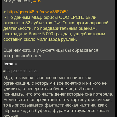
Кому: mute91,
#16
>
http://gorod48.ru/news/358745/
> По данным МВД, офисы ООО «РСП» были
открыты в 32 субъектах РФ. От их противоправной
деятельности, по предварительным оценкам,
пострадали более 5 000 граждан, ущерб которым
составил около миллиарда рублей.
Ещё немного, и у буфетчицы бы образовался
контрольный пакет.
lema
»
#35 |
20.12.15 20:21
Мда, в заметке главное не мошенническая
организация, с которыми всё понятно и ни кого не
удивить, а невероятная буфетчица. И надо
понимать, что это часть денег которые она потеряла.
Если пытаться представить эту картину физически,
то вырисовывается фантастическая картина, как с
чёрного хода в буфете, фурами отгружается кокс и
оружие.