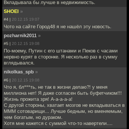
Вкладывала бы лучше в недвижимость.
SHOEI
»
#4 |
20.12.15 19:07
Чото на сайте Город48 я не нашёл эту новость.
pozharnik2011
»
#5 |
20.12.15 19:08
По-моему, Путин с его штанами и Пеков с часами
нервно курят в сторонке. Я несколько раз в сумму
вглядывался.
nikolkas_spb
»
#6 |
20.12.15 19:08
Что я, бл***ть, не так в жизни делаю?! у меня
миллиона нет! Я даже согласен быть буфетчиком!!!
Жизнь прожита зря! А-а-а-а-а!
С другой стороны, хватает мозгов не вкладываться в
МММ сотоварищи... Лучше бедным, но вменяемым,
чем богатым, но дураком.
Хотя мне кажется с суммой что-то навертели....