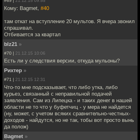
#69 |
21.12.15 09:55
Кому: Bagmet,
#40
там откат на вступление 20 мультов. Я вчера звонил
спрашивал.
Отбивается за квартал
blz21
»
#70 |
21.12.15 10:06
Есть ли у следствия версии, откуда мульоны?
Рихтер
»
#71 |
21.12.15 12:31
Что-то мне подсказывает, что либо утка, либо
курьез, связанный с неправильной подачей
заявления. Сам из Липецка - и таких денег в нашей
области не то что у буфетчиц - у мера не найдется
(ну, может, с учетом всяких сравнительно-честных-
доходов - найдутся, но не так, тобы вот просто вынь
да полож)
Bagmet
»