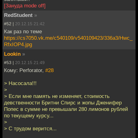
[Зануда mode off]
RedStudent
»
#52 |
20.12.15 21:42
Как раз по теме
https://cs7050.vk.me/c540109/v540109423/336a3/Hwc_
RfxIOP4.jpg
Lookin
»
#53 |
20.12.15 21:49
Кому: Perforator,
#28
> Насосала!!!
>
> Если мне память не изменяет, стоимость
девственности Бритни Спирс и жопы Дженифер
Попес в сумме не превышали 280 лимонов рублей
по текущему курсу...
>
> С трудом верится...