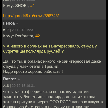
Кому: SHOEI,
#4
http://gorod48.ru/news/358745/
lisboa
»
#17 |
20.12.15 19:31
Кому: Perforator,
#2
> А никого в органах не заинтересовало, откуда у
буфетчицы пол-лярда рублей ?
Да что ты, в органах никого не заинтересовал даже
откуда у чаек отели в Греции.
Надо просто хорошо работать !
Razrez
»
#18 |
20.12.15 19:31
чёт какая то феерическая по накалу идиотии
заметка. у буфетчицы поллярда деняк и что она
хотела прикупить через ООО РСП? наверно какую то
банановую бу страну а на сдачу ништяки для