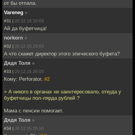
от бы отпала.
Vareneg
»
#31 |
20.12.15 20:03
Ай да буфетчица!
norkorn
»
#32 |
20.12.15 20:03
А что скажет директор этого эпического буфета?
Дядя Толя
»
#33 |
20.12.15 20:03
Кому: Perforator,
#2
> А никого в органах не заинтересовало, откуда у
буфетчицы пол-лярда рублей ?
Мама с пенсии помогает.
Дядя Толя
»
#34 |
20.12.15 20:10