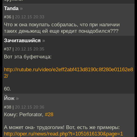
Tanda
»
#36 |
20.12.15 20:33
Что ж она покупать собралась, что при наличии
таких деньжищ ей еще кредит понадобился???
Зачитавшийся
»
#37 |
20.12.15 20:35
Вот эта буфетчица:
http://rutube.ru/video/e2eff2abf413d8190c8f280e01162e8
2/
60.
Йож
»
#38 |
20.12.15 20:36
Кому: Perforator,
#28
А может она- трудоголик! Вот, есть же примеры:
http://oper.ru/news/read.php?t=1051616130&page=1