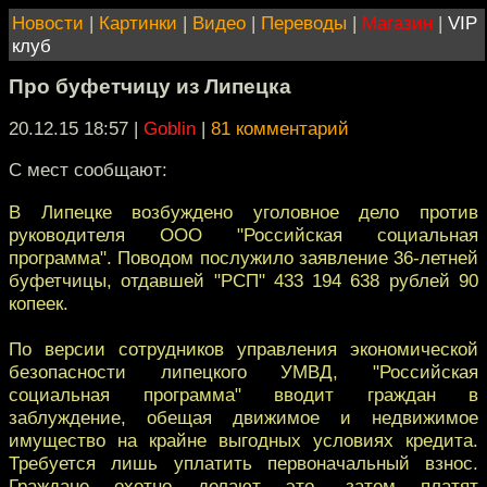
Новости
|
Картинки
|
Видео
|
Переводы
|
Магазин
|
VIP
клуб
Про буфетчицу из Липецка
20.12.15 18:57
|
Goblin
|
81 комментарий
С мест сообщают:
В Липецке возбуждено уголовное дело против
руководителя ООО "Российская социальная
программа". Поводом послужило заявление 36-летней
буфетчицы, отдавшей "РСП" 433 194 638 рублей 90
копеек.
По версии сотрудников управления экономической
безопасности липецкого УМВД, "Российская
социальная программа" вводит граждан в
заблуждение, обещая движимое и недвижимое
имущество на крайне выгодных условиях кредита.
Требуется лишь уплатить первоначальный взнос.
Граждане охотно делают это, затем платят