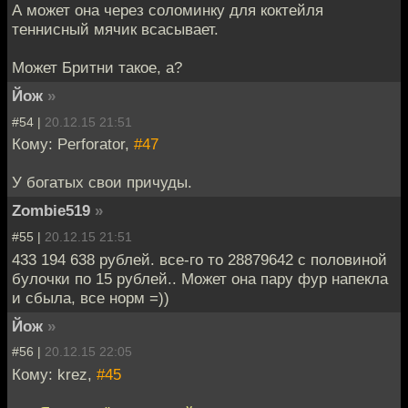
А может она через соломинку для коктейля
теннисный мячик всасывает.
Может Бритни такое, а?
Йож
»
#54 |
20.12.15 21:51
Кому: Perforator,
#47
У богатых свои причуды.
Zombie519
»
#55 |
20.12.15 21:51
433 194 638 рублей. все-го то 28879642 с половиной
булочки по 15 рублей.. Может она пару фур напекла
и сбыла, все норм =))
Йож
»
#56 |
20.12.15 22:05
Кому: krez,
#45