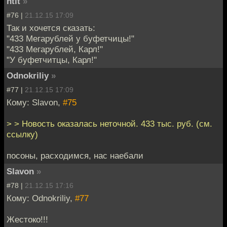
htit
»
#76 |
21.12.15 17:09
Так и хочется сказать:
"433 Мегарублей у буфетчицы!"
"433 Мегарублей, Карл!"
"У буфетчитцы, Карл!"
Odnokriliy
»
#77 |
21.12.15 17:09
Кому: Slavon,
#75
> > Новость оказалась неточной. 433 тыс. руб. (см.
ссылку)
посоны, расходимся, нас наебали
Slavon
»
#78 |
21.12.15 17:16
Кому: Odnokriliy,
#77
Жестоко!!!