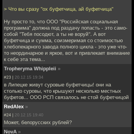
> Что вы сразу "ох буфетчица, ай буфетчица"
Ну просто то, что ООО "Российская социальная
программа" должна под раздачу попасть - это само-
собой "Тебя посодют, а ты не воруй". А вот
буфетчица и сумма, соизмеримая со стоимостью
хлебопекарного завода полного цикла - это уже что-
то неординарное и яркое, вот и привлекает внимание
к себе эта тема...
Tropheryma Whippleii
»
#23 |
20.12.15 19:34
в Липецке живут суровые буфетчицы! они на
столько суровы, что крышуют несколько местных
буфетов... ООО РСП связалось не стой буфетчицой
RedAlex
»
#24 |
20.12.15 19:40
Может, белорусских рублей?
NovA
»