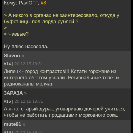
Кому: PavlOFF,
#8
> А никого в органах не заинтересовало, откуда у
буфетчицы пол-лярда рублей ?
>
> Чаевые?
Ну плюс насосала.
Slavon
»
#14 |
20.12.15 19:31
Липецк - город контрастов!!! Кстати горожане из
интернета об этом узнали. Региональные теле- и
радиоканалы молчат.
3APA3A
»
#15 |
20.12.15 19:31
А я-то, старый дурак, уговариваю дочерей учиться,
чтобы не работать продавцами морковного сока.
mute91
»
#16 |
20.12.15 19:31