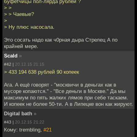
буфетчицы пол-лярда рублей ?
> >
> > Чаевые?
>
> Ну плюс насосала.
Это сосать надо как ч0рная дыра Стрелец А по
крайней мере.
Scald
»
#42 |
20.12.15 21:15
> 433 194 638 рублей 90 копеек
Ага. А ещё говорят - "москвичи в деньгах как в
мусоре копаются." - "Все деньги в Москве." Да мы
максимум по пять жалких лямов при себе таскаем.
И копеек не более 50-ти. А в Липецке вон как жируют.
Digital bath
»
#43 |
20.12.15 21:22
Кому: trembling,
#21