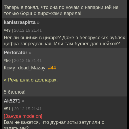
Теперь я понял, что она по ночам с напарницей не
только борщ с пирожками варила!
kanistraspirta
»
#49 |
20.12.15 21:41
Нет ли ошибки в цифре? Даже в белорусских рублях
цифра запредельная. Или там буфет для шейхов?
Perforator
»
#50 |
20.12.15 21:41
Кому: dead_Mazay,
#44
> Речь шла о долларах.
5 баллов!
Ak5271
»
#51 |
20.12.15 21:41
[Зануда mode on]
Вам не кажется, что дурналисты затупили с
запятыми?