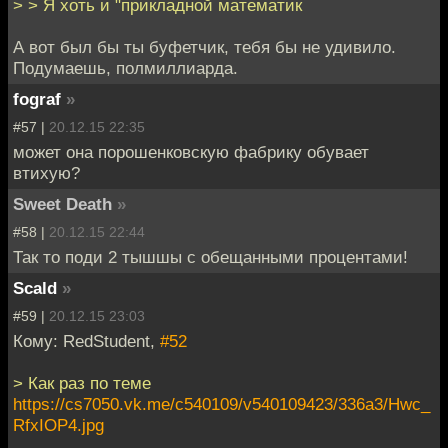
> > Я хоть и "прикладной математик
А вот был бы ты буфетчик, тебя бы не удивило.
Подумаешь, полмиллиарда.
fograf
»
#57 |
20.12.15 22:35
может она порошенковскую фабрику обувает
втихую?
Sweet Death
»
#58 |
20.12.15 22:44
Так то поди 2 тышшы с обещанными процентами!
Scald
»
#59 |
20.12.15 23:03
Кому: RedStudent,
#52
> Как раз по теме
https://cs7050.vk.me/c540109/v540109423/336a3/Hwc_
RfxIOP4.jpg