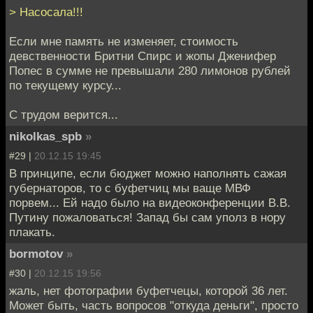
> Насосала!!!
Если мне память не изменяет, стоимость
девственности Бритни Спирс и жопы Дженифер
Попес в сумме не превышали 280 лимонов рублей
по текущему курсу...
С трудом верится...
nikolkas_spb
»
#29 |
20.12.15 19:45
В принципе, если бюджет можно наполнять сажая
губернаторов, то с буфетчиц мы ваще МВФ
порвем... Ей надо было на видеоконференции В.В.
Путину пожаловаться! Запад бы сам уполз в нору
плакать.
bormotov
»
#30 |
20.12.15 19:56
жаль, нет фотографии буфетчецы, которой 36 лет.
Может быть, часть вопросов "откуда деньги", просто