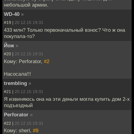
небольшой армии.
WD-40
»
#19 |
20.12.15 19:31
433 млн? Только первоначальный взнос? Что ж она
покупала-то?
Йож
»
#20 |
20.12.15 19:31
Кому: Perforator,
#2
Насосала!!!
trembling
»
#21 |
20.12.15 19:31
Я извиняюсь она на эти деньги могла купить дом 2-х
подъездный
Perforator
»
#22 |
20.12.15 19:31
Кому: sherl,
#9