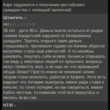
Карл задумался о получении российского
гражданства с липецкой пропиской.
Штангель
»
#60 |
20.12.15 23:39
36 лет - дитя 90-х. Деньги могли остаться от родни
скажем бандитской наружности безвременно
ушедших. Тратить открыто такие деньги
страшновато, пролежали годами по банкам обросли
мозолями стали ещё увесистей. А то начнёшь
шиковать, покупать себе всякое, бизнесы открывать,
так ведь у некоторых людей из прошлого, вопросы
могут появится, мол, а не наш ли это пропавший
общак Зинка? Просто иначе не понимаю зачем
людям глаза мозолить, работая в буфете. Хотя есть
вариант что лотерею выиграла, ежели ради стажа и
пенсии, то точно лотерея, но как говориться, ежели
бабло честное, то пожелаю чтоб всё вернулось и
жилось як во сне.
NT45
»