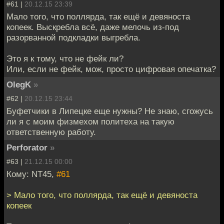
#61 |
20.12.15 23:39
Мало того, что поллярда, так ещё и девяноста
копеек. Выскребла всё, даже мелочь из-под
разорванной подкладки выгребла.
Это я к тому, что не фейк ли?
Или, если не фейк, мож, просто цифровая опечатка?
OlegK
»
#62 |
20.12.15 23:44
Буфетчики в Липецке еще нужны? Не знаю, сгожусь
ли я с моим физмехом политеха на такую
ответственную работу.
Perforator
»
#63 |
21.12.15 00:00
Кому: NT45,
#61
> Мало того, что поллярда, так ещё и девяноста
копеек