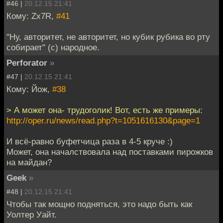
#46 |
20.12.15 21:41
Кому: Zx7R,
#41
"Ну, авторитет, не авторитет, но кубик рубика во рту
собирает" (с) народное.
Perforator
»
#47 |
20.12.15 21:41
Кому: Йож,
#38
> А может она- трудоголик! Вот, есть же примеры:
http://oper.ru/news/read.php?t=1051616130&page=1
И всё-равно буфетчица раза в 4-5 круче :)
Может, она началствовала над поставками пирожков
на майдан?
Geek
»
#48 |
20.12.15 21:41
Чтобы так мощно подняться, это надо быть как
Уолтер Уайт.