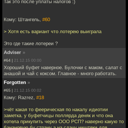
Так это после уплаты налогов :)
Кому: Штангель,
#60
> Хотя есть вариант что лотерею выиграла
Это где такие лотереи ?
Adviser
»
#64 |
21.12.15 00:00
Хороший буфет наверное. Булочки с маком, салат с
анашой и чай с коксом. Главное - много работать.
Forgotten
»
#65 |
21.12.15 00:02
Кому: Razrez,
#18
>чёт какая то феерическая по накалу идиотии
заметка. у буфетчицы поллярда деняк и что она
хотела прикупить через ООО РСП? наверно какую то
банановую бу страну а на сдачу ништяки для