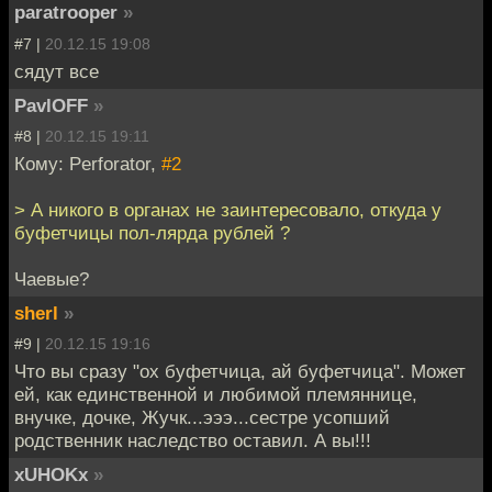
paratrooper
»
#7 |
20.12.15 19:08
сядут все
PavlOFF
»
#8 |
20.12.15 19:11
Кому: Perforator,
#2
> А никого в органах не заинтересовало, откуда у
буфетчицы пол-лярда рублей ?
Чаевые?
sherl
»
#9 |
20.12.15 19:16
Что вы сразу "ох буфетчица, ай буфетчица". Может
ей, как единственной и любимой племяннице,
внучке, дочке, Жучк...эээ...сестре усопший
родственник наследство оставил. А вы!!!
xUHOKx
»