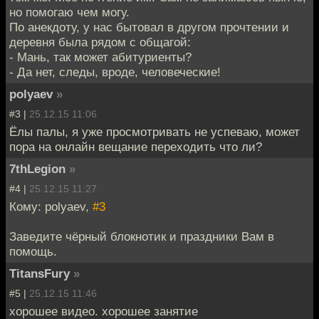
но помогаю чем могу.
По анекдоту, у нас бытовал в другом прочтении и
деревня была рядом с общагой:
- Мань, так может абитуриенты?
- Да нет, следы, вроде, человеческие!
polyaev
»
#3 |
25.12.15 11:06
Ёлы палы, я уже просмотривать не успеваю, может
пора на онлайн вещание переходить что ли?
7thLegion
»
#4 |
25.12.15 11:27
Кому: polyaev,
#3
Заведите чёрный блокнотик и праздники Вам в
помощь.
TitansFury
»
#5 |
25.12.15 11:46
хорошее видео. хорошее занятие