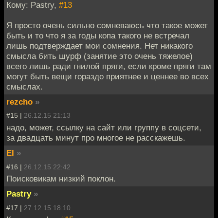
Кому: Pastry,
#13
Я просто очень сильно сомневаюсь что такое может
быть и то что я за годы копа такого не встречал
лишь подтверждает мои сомнения. Нет никакого
смысла бить шурф (занятие это очень тяжелое)
всего лишь ради гнилой пряги, если кроме пряги там
могут быть вещи гораздо приятнее и ценнее во всех
смыслах.
rezcho
»
#15 |
26.12.15 21:13
надо, может, ссылку на сайт или группу в соцсети,
за двадцать минут про многое не расскажешь.
EI
»
#16 |
26.12.15 22:42
Поисковикам низкий поклон.
Pastry
»
#17 |
27.12.15 18:10