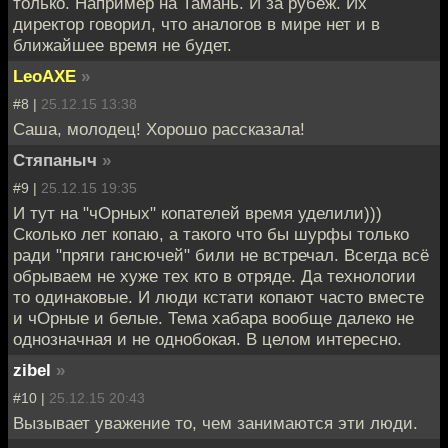
только. Например на Тамань. И за рубеж. Их
директор говорил, что аналогов в мире нет и в
ближайшее время не будет.
LeoAXE
»
#8 |
25.12.15 13:38
Саша, молодец! Хорошо рассказала!
Стяпаныч
»
#9 |
25.12.15 19:35
И тут на "чОрных" копателей время уделили)))
Сколько лет копаю, а такого что бы шурфы только
ради "пряги гансючей" били не встречал. Всегда всё
обрываем не хуже тех кто в отряде. Да технологии
то одинаковые. И люди кстати копают часто вместе
и чОрные и белые. Тема хабара вообще далеко не
однозначная и не однобокая. В целом интересно.
zibel
»
#10 |
25.12.15 20:43
Вызывает уважение то, чем занимаются эти люди.