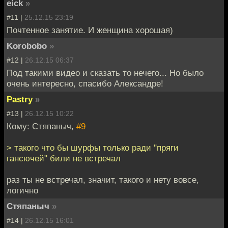
eick
»
#11 |
25.12.15 23:19
Почтенное занятие. И женщина хорошая)
Korobobo
»
#12 |
26.12.15 06:37
Под такими видео и сказать то нечего... Но было
очень интересно, спасибо Александре!
Pastry
»
#13 |
26.12.15 10:22
Кому: Стяпаныч,
#9
> такого что бы шурфы только ради "пряги
гансючей" били не встречал
раз ты не встречал, значит, такого и нету вовсе,
логично
Стяпаныч
»
#14 |
26.12.15 16:01