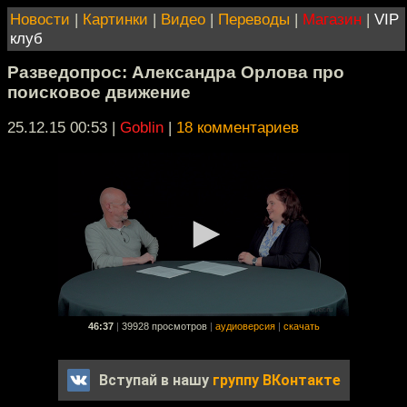
Новости
|
Картинки
|
Видео
|
Переводы
|
Магазин
|
VIP
клуб
Разведопрос: Александра Орлова про
поисковое движение
25.12.15 00:53
|
Goblin
|
18 комментариев
46:37
|
39928 просмотров
|
аудиоверсия
|
скачать
Вступай в нашу
группу ВКонтакте