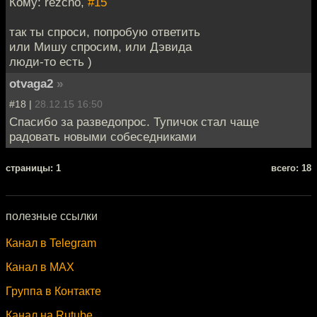
Кому: rezcho,
#15
так ты спроси, попробую ответить
или Мишу спросим, или Дэвида
люди-то есть )
otvaga2
»
#18 |
28.12.15 16:50
Спасибо за разведопрос. Тупичок стал чаще
радовать новыми собеседниками
cтраницы: 1
всего: 18
полезные ссылки
Канал в Telegram
Канал в MAX
Группа в Контакте
Канал на Rutube