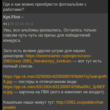
Где и как можно приобрести фотоальбом с
работами?
Kpt.Flint
»
#4 |
25.12.15 16:11
Увы, все альбомы разошлись. Осталось только
совсем чуть-чуть на призы для победителей
конкурса.
Зато есть всякие другие штуки для наших
донаторов:
https://boomstarter.ru/projects/ussr-
2061/sssr-2061_literaturnyy_konkurs
— вот тут есть
полный список.
https://pp.vk.me/c625830/v625830974/5b947/q7ealrqmfh
8.jpg
— постеры в отпечатанном виде.
https://pp.vk.me/c631330/v631330974/59ba/6lU_3y8iEF
w.jpg
— картина на ПВХ (котэ в комплект не входит).
Кошельки наши живут тут:
http://2061.su/podderzhat-
proekt/