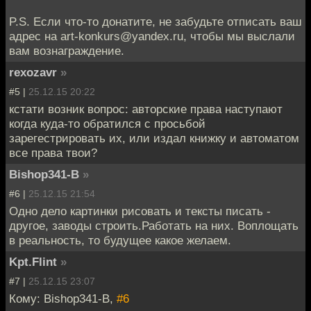
P.S. Если что-то донатите, не забудьте отписать ваш
адрес на art-konkurs@yandex.ru, чтобы мы выслали
вам вознаграждение.
rexozavr
»
#5 |
25.12.15 20:22
кстати возник вопрос: авторские права наступают
когда куда-то обратился с просьбой
зарегестрировать их, или издал книжку и автоматом
все права твои?
Bishop341-B
»
#6 |
25.12.15 21:54
Одно дело картинки рисовать и тексты писать -
другое, заводы строить.Работать на них. Воплощать
в реальность, то будущее какое желаем.
Kpt.Flint
»
#7 |
25.12.15 23:07
Кому: Bishop341-B,
#6