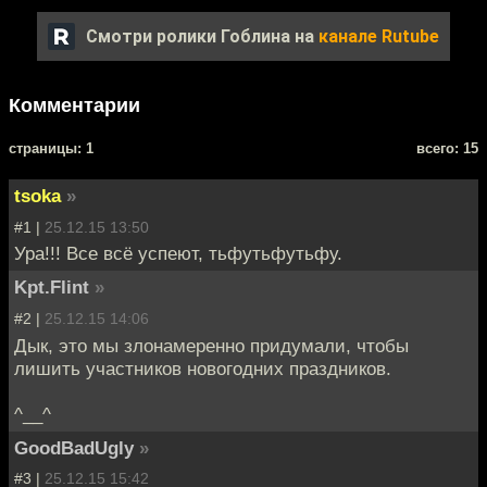
Смотри ролики Гоблина на
канале Rutube
Комментарии
cтраницы: 1
всего: 15
tsoka
»
#1 |
25.12.15 13:50
Ура!!! Все всё успеют, тьфутьфутьфу.
Kpt.Flint
»
#2 |
25.12.15 14:06
Дык, это мы злонамеренно придумали, чтобы
лишить участников новогодних праздников.
^__^
GoodBadUgly
»
#3 |
25.12.15 15:42