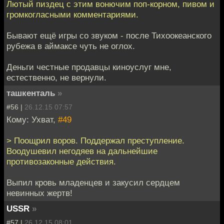
Лютый пиздец с этим вонючим поп-корном, пивом и
громкогласными комментариями.
Бывают ещё игры со звуком - после Тихоокеанского
рубежа в аймаксе чуть не оглох.
Деньги честные продавцы киноуслуг мне,
естественно, не вернули.
ташкенталь
»
#56 |
26.12.15 07:57
Кому: Ухват,
#49
> Поощрил воров. Поддержал преступление.
Воодушевил негодяев на дальнейшие
противозаконные действия.
Выпил кровь младенцев и закусил сердцем
невинных жертв!
USSR
»
#57 |
26.12.15 08:01