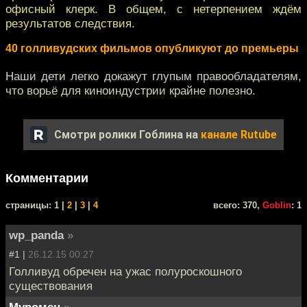
офисный клерк. В общем, с нетерпением ждём
результатов следствия.
40 голливудских фильмов опубликуют до премьеры
Наши дети легко докажут глупым правообладателям,
что ворьё для киноиндустрии крайне полезно.
Смотри ролики Гоблина на
канале Rutube
Комментарии
cтраницы: 1 |
2
|
3
|
4
всего: 370,
Goblin
: 1
wp_panda
»
#1 |
26.12.15 00:27
Голливуд обречен на ужас полуроскошного
существования