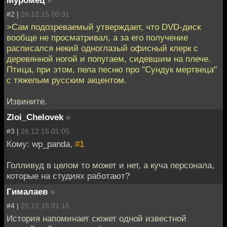
Муромец
»
#2 |
26.12.15 00:31
>Сам подозреваемый утверждает, что DVD-диск
вообще не просматривал, а за его получение
расписался некий одноглазый офисный клерк с
деревянной ногой и попугаем, сидевшим на плече.
Птица, при этом, пела песню про "Сундук мертвеца"
с тяжелым русским акцентом.
Извините.
Zloi_Chelovek
»
#3 |
26.12.15 01:05
Кому: wp_panda,
#1
Голливуд в целом то может и нет, а куча персонала,
которые на студиях работают?
Гималаев
»
#4 |
26.12.15 01:16
История напоминает сюжет одной известной