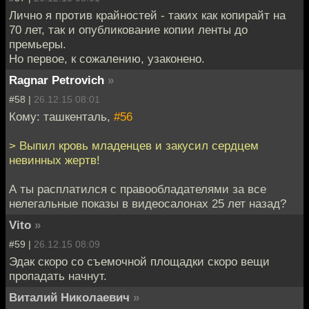
Лично я против крайностей - таких как копирайт на
70 лет, так и опубликование копии ленты до
премьеры.
Но первое, к сожалению, узаконено.
Ragnar Petrovich
»
#58 |
26.12.15 08:01
Кому: ташкенталь,
#56
> Выпил кровь младенцев и закусил сердцем
невинных жертв!
А ты расплатился с правообладателями за все
нелегальные показы в видеосалонах 25 лет назад?
Vito
»
#59 |
26.12.15 08:09
Эдак скоро со съемочной площадки скоро вещи
пропадать начнут.
Виталий Николаевич
»