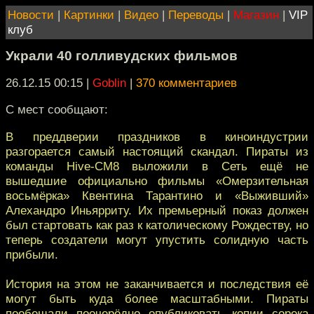
Новости
|
Картинки
|
Видео
|
Переводы
|
Магазин
|
VIP
клуб
Украли 40 голливудских фильмов
26.12.15 00:15
|
Goblin
|
370 комментариев
С мест сообщают:
В преддверии праздников в киноиндустрии
разгорается самый настоящий скандал. Пираты из
команды Hive-CM8 выложили в Сеть ещё не
вышедшие официально фильмы «Омерзительная
восьмёрка» Квентина Тарантино и «Выживший»
Алехандро Иньярриту. Их премьерный показ должен
был стартовать как раз к католическому Рождеству, но
теперь создатели могут упустить солидную часть
прибыли.
История на этом не заканчивается и последствия её
могут быть куда более масштабными. Пираты
пообещали поочерёдно опубликовать копии сорока