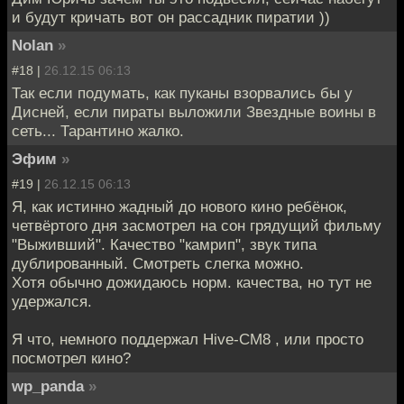
и будут кричать вот он рассадник пиратии ))
Nolan
»
#18 |
26.12.15 06:13
Так если подумать, как пуканы взорвались бы у
Дисней, если пираты выложили Звездные воины в
сеть... Тарантино жалко.
Эфим
»
#19 |
26.12.15 06:13
Я, как истинно жадный до нового кино ребёнок,
четвёртого дня засмотрел на сон грядущий фильму
"Выживший". Качество "камрип", звук типа
дублированный. Смотреть слегка можно.
Хотя обычно дожидаюсь норм. качества, но тут не
удержался.
Я что, немного поддержал Hive-CM8 , или просто
посмотрел кино?
wp_panda
»