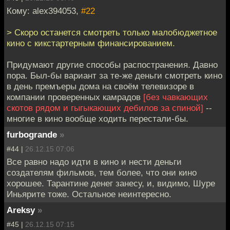
Кому: alex394053,
#22
> Скоро останется смотреть только малобюджетное
кино с кикстартерным финансированием.
Придумают другие способы распостранения. Давно
пора. Был-бы вариант за те-же деньги смотреть кино
в день премъеры дома на своём телевизоре в
компании проверенных камрадов
[без чавкающих
скотов рядом и гыгыкающих дебилов за спиной]
--
многие в кино вообще ходить перестали-бы.
furbogrande
»
#44 |
26.12.15 07:06
Все равно надо идти в кино и нести деньги
создателям фильмов, тем более, что они кино
хорошее. Тарантине денег занесу, и, видимо, Шуре
Иньярите тоже. Остальное неинтересно.
Areksy
»
#45 |
26.12.15 07:15