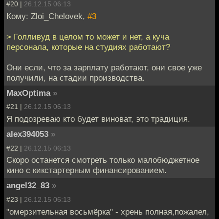
#20 |
26.12.15 06:13
Кому: Zloi_Chelovek,
#3
> Голливуд в целом то может и нет, а куча
персонала, которые на студиях работают?
Они если, что за зарплату работают, они свое уже
получили, на стадии производства.
MaxOptima
»
#21 |
26.12.15 06:13
Я подозреваю кто будет виноват, это традиция.
alex394053
»
#22 |
26.12.15 06:13
Скоро останется смотреть только малобюджетное
кино с кикстартерным финансированием.
angel32_83
»
#23 |
26.12.15 06:13
"омерзительная восьмёрка" - хрень полная,пожалел,