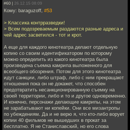
#60 |
26.12.15 08:09
Кому: baraguzoff,
#53
> Классика контрразведки!
> Всем подозреваемым раздаются разные адреса и
чей адрес засветился - тот и крот.
А еще для каждого кинотеатра делают отдельную
копию со своим идентификатором по которому
можно определить из какого кинотеатра была
произведена съемка камрипа выложенного для
всеобщего обозрения. Потом для этого кинотеатра
идут санкции, либо штраф, либо с ним прекращают
отношения пока он не докажет, что способен
предотвратить несанкционированную съемку на
своей территории, либо и то и другое одновременно.
И конечно, персонажи делающие камрипы, на этом
не зарабатывают ни копейки. Они все мизантропы
по убеждениям. Да и не верю я, что кто-либо ворует
копии 40 фильмов не вышедших в прокат за
бесплатно. Я не Станиславский, но его слова