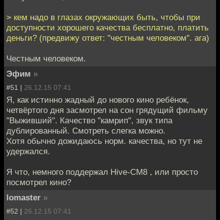
> кем надо в глазах окружающих быть, чтобы при
доступности хорошего качества бесплатно, платить
деньги? (предвижу ответ: "честным человеком". ага)
Честным человеком.
Эфим
»
#51 |
26.12.15 07:41
Я, как истинно жадный до нового кино ребёнок,
четвёртого дня засмотрел на сон грядущий фильму
"Выживший". Качество "камрип", звук типа
дублированный. Смотреть слегка можно.
Хотя обычно дожидаюсь норм. качества, но тут не
удержался.
Я что, немного поддержал Hive-CM8 , или просто
посмотрел кино?
lomaster
»
#52 |
26.12.15 07:41