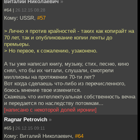
Виталий Николаевич
»
#64 |
26.12.15 08:28
Кому: USSR,
#57
> Лично я против крайностей - таких как копирайт на
70 лет, так и опубликование копии ленты до
премьеры.
> Но первое, к сожалению, узаконено.
А ты уже написал книгу, музыку, стих, песню, кино
снял, что бы их читали, слушали, смотрели
миллионы на протяжении 70-ти лет?
Вот когда сделаешь что-либо из перечисленного,
боюсь мнение твое изменится.
Скажешь что интеллектуальная собственность вечна
и передается по наследству потомкам...
[написано с некоторой долей иронии]
Ragnar Petrovich
»
#65 |
26.12.15 09:11
Кому: Виталий Николаевич,
#64