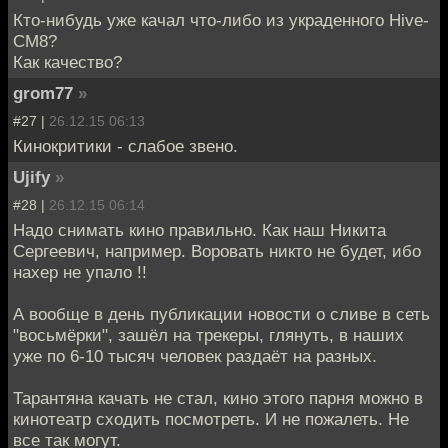
Кто-нибудь уже качал что-либо из украденного Hive-
CM8?
Как качество?
grom77
»
#27 |
26.12.15 06:13
Кинокритики - слабое звено.
Ujify
»
#28 |
26.12.15 06:14
Надо снимать кино правильно. Как наш Никита
Сергеевич, например. Воровать никто не будет, ибо
нахер не упало !!
А вообще в день публикации новости о сливе в сеть
"восьмёрки", зашёл на трекеры, глянуть, в наших
уже по 6-10 тысяч человек раздаёт на разных.
Тарантяна качать не стал, кино этого парня можно в
кинотеатр сходить посмотреть. И не пожалеть. Не
все так могут.