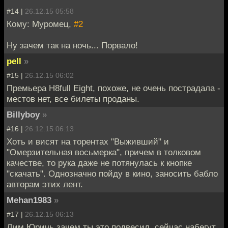
#14 |
26.12.15 05:58
Кому: Муромец,
#2
Ну зачем так на ночь... Порвало!
pell
»
#15 |
26.12.15 06:02
Премьера H8full Eight, похоже, не очень пострадала -
местов нет, все билеты проданы.
Billyboy
»
#16 |
26.12.15 06:13
Хоть и висят на торентах "Выживший" и
"Омерзительная восьмерка", причем в толковом
качестве, то рука даже не потянулась к кнопке
"скачать". Однозначно пойду в кино, заносить бабло
авторам этих лент.
Mehan1983
»
#17 |
26.12.15 06:13
Дим Юричь зачем ты это подвесил, сейчас набегут