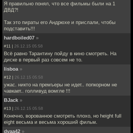
Я правильно понял, что все фильмы были на 1
ДВД?!
Так это пираты его Андрюхе и прислали, чтобы
подставить!!!
hardboiled07
»
#11 |
26.12.15 05:58
Всё равно Тарантину пойду в кино смотреть. На
диске в первый раз совсем не то.
lisboa
»
#12 |
26.12.15 05:58
ужас. никто на премъеры не идет.. попкорном не
чавкает.. голливуд вомгле !!!
BJack
»
#13 |
26.12.15 05:58
Конечно, ворованное смотреть плохо, но height full
eight весьма и весьма хороший фильм.
dvaa42
»