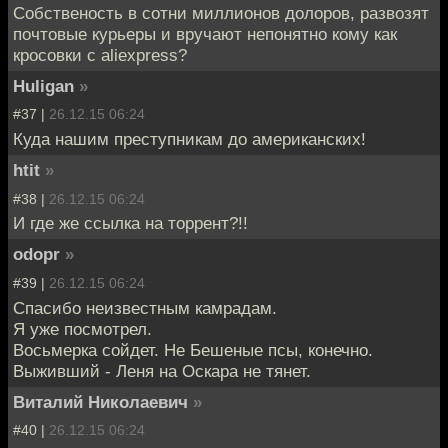
Собственость в сотни миллионов долоров, развозят
почтовые курьеры и вручают непонятно кому как
кросовки с aliexpress?
Huligan
»
#37 |
26.12.15 06:24
Куда нашим преступникам до американских!
htit
»
#38 |
26.12.15 06:24
И где же ссылка на торрент?!!
odopr
»
#39 |
26.12.15 06:24
Спасибо неизвестным камрадам.
Я уже посмотрел.
Восьмерка сойдет. Не Бешеные псы, конечно.
Выживший - Леня на Оскара не тянет.
Виталий Николаевич
»
#40 |
26.12.15 06:24