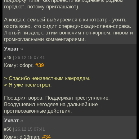
подборку типа "как провести выходные в родном
городке", потому приглашают).
А когда с семьей выбираемся в кинотеатр - убить
охота всех, кто сидит спереди-сзади-слева-справа.
Лютый пиздец с этим вонючим поп-корном, пивом и
громкогласными комментариями.
Ухват
»
#49 |
26.12.15 07:41
Кому: odopr,
#39
> Спасибо неизвестным камрадам.
> Я уже посмотрел.
Поощрил воров. Поддержал преступление.
Воодушевил негодяев на дальнейшие
противозаконные действия.
Ухват
»
#50 |
26.12.15 07:41
Кому: di13man,
#34