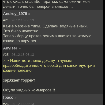
что скачал, спасибо пиратом, сэкономили мои
деньги, точно бы попёрся в кинозал...
Andrey_1976
»
#24 |
26.12.15 06:13
Какие мерзкие типы. Сделали водяные знаки.
Это было нечестно.
Теперь борцу протев режима впаяют за каждую
копию по пару лет.
Adviser
»
#25 |
26.12.15 06:13
> > Наши дети легко докажут глупым
правообладателям, что ворьё для киноиндустрии
крайне полезно.
заряжает торрент
Обули жадных коммерсов!!!
fbacc
»
#26 |
26.12.15 06:13