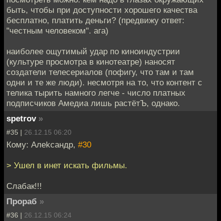
быть, чтобы при доступности хорошего качества
бесплатно, платить деньги? (предвижу ответ:
"честным человеком". ага)
наиболее ощутимый удар по киноиндустрии
(культуре просмотра в кинотеатре) наносят
создатели телесериалов (пофигу, что там и там
одни и те же люди). несмотря на то, что контент с
телика тырить намного легче - число платных
подписчиков Амедиа лишь растётЪ, однако.
spetrov
»
#35 |
26.12.15 06:20
Кому: Алеkсандр,
#30
> Ушел в инет искать фильмы.
Слабак!!!
Прораб
»
#36 |
26.12.15 06:24