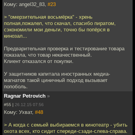
Кому: angel32_83,
#23
> "омерзительная восьмёрка" - хрень
полная,пожалел, что скачал, спасибо пиратом,
сэкономили мои деньги, точно бы попёрся в
кинозал...
Предварительная проверка и тестирование товара
показала, что товар некачественный.
Клиент отказался от покупки.
У защитников капитала иностранных медиа-
магнатов такой циничный подход вызывает
попоболь.
Ragnar Petrovich
»
#55 |
26.12.15 07:56
Кому: Ухват,
#48
> А когда с семьей выбираемся в кинотеатр - убить
охота всех, кто сидит спереди-сзади-слева-справа.