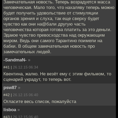
Замечательная новость. Теперь возрадуется масса
человеческая. Мало того, что нахаляву теперь можно
будет получить удовольствие от стимуляции
органов зрения и слуха, так еще сверху будет
чувство как они на@бали другую часть
человечества которая готова платить за это деньги.
Эдакое чувство превосходства над окружающим
миром. Ведь они самого Тарантино поимели на
бабки. В общем замечательная новость про
замечательных людей.
-SandmaN-
»
#41 |
26.12.15 06:34
Квентина, жалко. Не везёт ему с этим фильмом, то
сценарий украдут, то теперь вот.
psw87
»
#42 |
26.12.15 06:40
Огласите весь список, пожалуйста
lisboa
»
#43 |
26.12.15 06:40