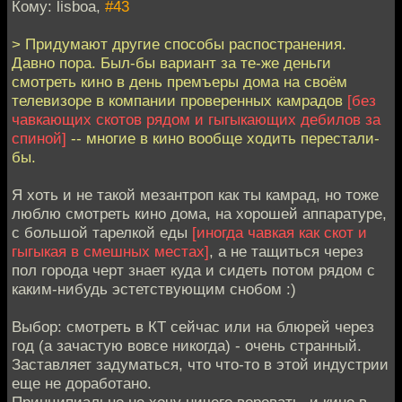
Кому: lisboa,
#43
> Придумают другие способы распостранения.
Давно пора. Был-бы вариант за те-же деньги
смотреть кино в день премъеры дома на своём
телевизоре в компании проверенных камрадов
[без
чавкающих скотов рядом и гыгыкающих дебилов за
спиной]
-- многие в кино вообще ходить перестали-
бы.
Я хоть и не такой мезантроп как ты камрад, но тоже
люблю смотреть кино дома, на хорошей аппаратуре,
с большой тарелкой еды
[иногда чавкая как скот и
гыгыкая в смешных местах]
, а не тащиться через
пол города черт знает куда и сидеть потом рядом с
каким-нибудь эстетствующим снобом :)
Выбор: смотреть в КТ сейчас или на блюрей через
год (а зачастую вовсе никогда) - очень странный.
Заставляет задуматься, что что-то в этой индустрии
еще не доработано.