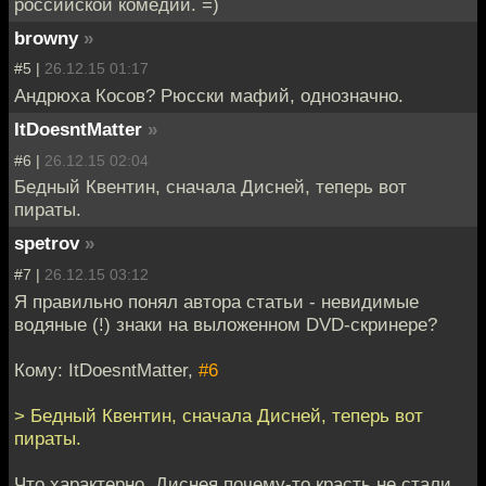
российской комедии. =)
browny
»
#5 |
26.12.15 01:17
Андрюха Косов? Рюсски мафий, однозначно.
ItDoesntMatter
»
#6 |
26.12.15 02:04
Бедный Квентин, сначала Дисней, теперь вот
пираты.
spetrov
»
#7 |
26.12.15 03:12
Я правильно понял автора статьи - невидимые
водяные (!) знаки на выложенном DVD-скринере?
Кому: ItDoesntMatter,
#6
> Бедный Квентин, сначала Дисней, теперь вот
пираты.
Что характерно, Диснея почему-то красть не стали.