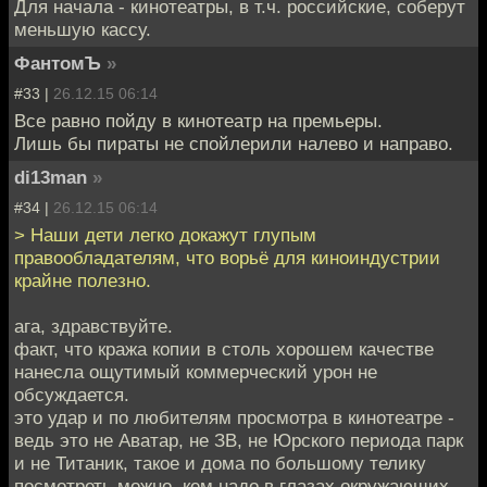
Для начала - кинотеатры, в т.ч. российские, соберут
меньшую кассу.
ФантомЪ
»
#33 |
26.12.15 06:14
Все равно пойду в кинотеатр на премьеры.
Лишь бы пираты не спойлерили налево и направо.
di13man
»
#34 |
26.12.15 06:14
> Наши дети легко докажут глупым
правообладателям, что ворьё для киноиндустрии
крайне полезно.
ага, здравствуйте.
факт, что кража копии в столь хорошем качестве
нанесла ощутимый коммерческий урон не
обсуждается.
это удар и по любителям просмотра в кинотеатре -
ведь это не Аватар, не ЗВ, не Юрского периода парк
и не Титаник, такое и дома по большому телику
посмотреть можно. кем надо в глазах окружающих