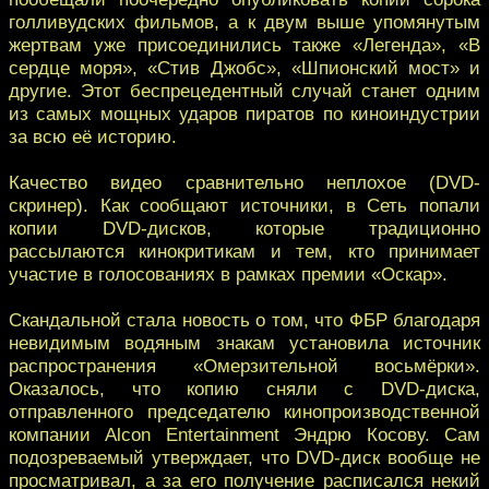
голливудских фильмов, а к двум выше упомянутым
жертвам уже присоединились также «Легенда», «В
сердце моря», «Стив Джобс», «Шпионский мост» и
другие. Этот беспрецедентный случай станет одним
из самых мощных ударов пиратов по киноиндустрии
за всю её историю.
Качество видео сравнительно неплохое (DVD-
скринер). Как сообщают источники, в Сеть попали
копии DVD-дисков, которые традиционно
рассылаются кинокритикам и тем, кто принимает
участие в голосованиях в рамках премии «Оскар».
Скандальной стала новость о том, что ФБР благодаря
невидимым водяным знакам установила источник
распространения «Омерзительной восьмёрки».
Оказалось, что копию сняли с DVD-диска,
отправленного председателю кинопроизводственной
компании Alcon Entertainment Эндрю Косову. Сам
подозреваемый утверждает, что DVD-диск вообще не
просматривал, а за его получение расписался некий