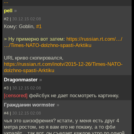
...
pell
»
#2 |
30.12.15 02:08
Кому: Goblin,
#1
> Ну примерно вот затем:
https://russian.rt.com/…/
…/Times-NATO-dolzhno-spasti-Arktiku
URL криво скопировался,
https://russian.rt.com/inotv/2015-12-26/Times-NATO-
dolzhno-spasti-Arktiku
Dragonmaster
»
#3 |
30.12.15 02:08
[censored]
фейсбук не дает посмотреть картинку.
Гражданин wormster
»
#4 |
30.12.15 02:08
чья это шизофрения? кстати, у меня есть друг 4
метра ростом, но я вам его не покажу, а то фби
украдёт... так вот, он съедает каждое утро по одной