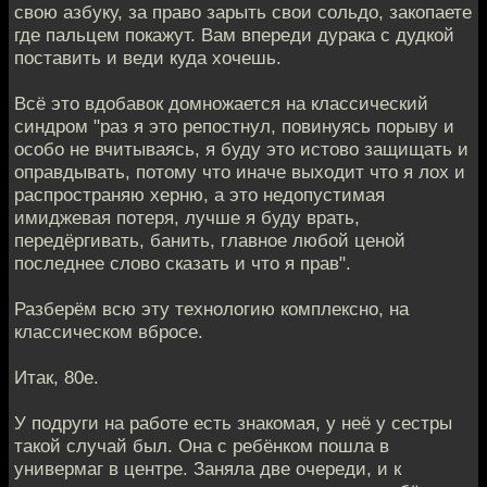
свою азбуку, за право зарыть свои сольдо, закопаете
где пальцем покажут. Вам впереди дурака с дудкой
поставить и веди куда хочешь.
Всё это вдобавок домножается на классический
синдром "раз я это репостнул, повинуясь порыву и
особо не вчитываясь, я буду это истово защищать и
оправдывать, потому что иначе выходит что я лох и
распространяю херню, а это недопустимая
имиджевая потеря, лучше я буду врать,
передёргивать, банить, главное любой ценой
последнее слово сказать и что я прав".
Разберём всю эту технологию комплексно, на
классическом вбросе.
Итак, 80е.
У подруги на работе есть знакомая, у неё у сестры
такой случай был. Она с ребёнком пошла в
универмаг в центре. Заняла две очереди, и к