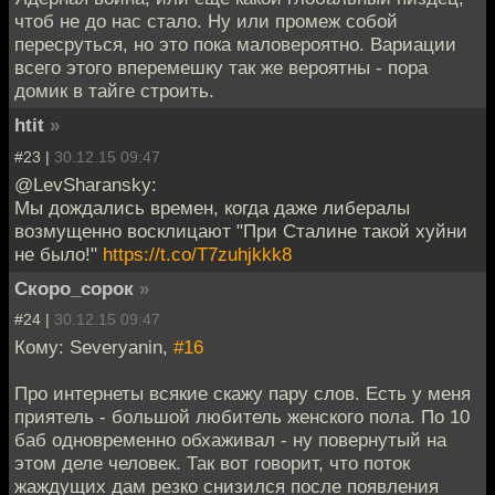
чтоб не до нас стало. Ну или промеж собой
пересруться, но это пока маловероятно. Вариации
всего этого вперемешку так же вероятны - пора
домик в тайге строить.
htit
»
#23 |
30.12.15 09:47
@LevSharansky:
Мы дождались времен, когда даже либералы
возмущенно восклицают "При Сталине такой хуйни
не было!"
https://t.co/T7zuhjkkk8
Скоро_сорок
»
#24 |
30.12.15 09:47
Кому: Severyanin,
#16
Про интернеты всякие скажу пару слов. Есть у меня
приятель - большой любитель женского пола. По 10
баб одновременно обхаживал - ну повернутый на
этом деле человек. Так вот говорит, что поток
жаждущих дам резко снизился после появления