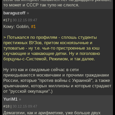
то может и СССР так тупо не слился.
baraguzoff
»
#17 |
30.12.15 09:47
Кому: Goblin,
#1
> Потыкался по профилям - сплошь студенты
престижных ВУЗов, притом косноязычные и
туповатые - ну т.е. чьи-то пристроенные за кэш
скучающие и чавкающие детки. Ну и поголовно
борцуны-с-Системой, Режимом, и так далее.
Ну это как и свидомые сейчас в сети
прикидываются москвичами и прочими гражданами
России, которые "против войны с Украиной", а также
крымчанами, которых миллионы и которые страдают
от "русской оккупации".)
YuriM1
»
#18 |
30.12.15 09:47
Демагогии, как и арифметике, уже больше двух