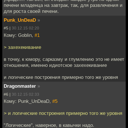
печени младенца на завтрак, так, для развлечения и
для роста своей печени.
Punk_UnDeaD
»
#5 |
30.12.15 02:20
Кому: Goblin,
#1
> захехекивание
в точку, к юмору, сарказму и глумлению это не имеет
отношения, именно идиотское захехекивание
и логические построения примерно того же уровня
Dragonmaster
»
#6 |
30.12.15 02:33
Кому: Punk_UnDeaD,
#5
> и логические построения примерно того же уровня
"Логические", наверное, в кавычки надо.