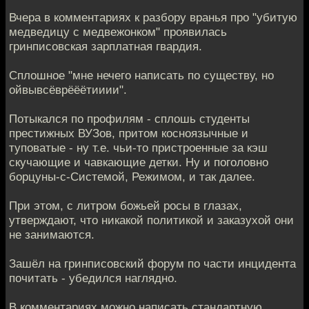
Вчера в комментариях к разбору вранья про "убитую
медведицу с медвежонком" проявилась
гринписовская зарплатная гвардия.
Сплошное "мне нечего написать по существу, но
ойвывсёврёёётииии".
Потыкался по профилям - сплошь студенты
престижных ВУЗов, притом косноязычные и
туповатые - ну т.е. чьи-то пристроенные за кэш
скучающие и чавкающие детки. Ну и поголовно
борцуны-с-Системой, Режимом, и так далее.
При этом, с литром божьей росы в глазах,
утверждают, что никакой политикой и заказухой они
не занимаются.
Зашёл на гринписовский форум по части инцидента
почитать - убедился наглядно.
В комментариях можно написать стандартную