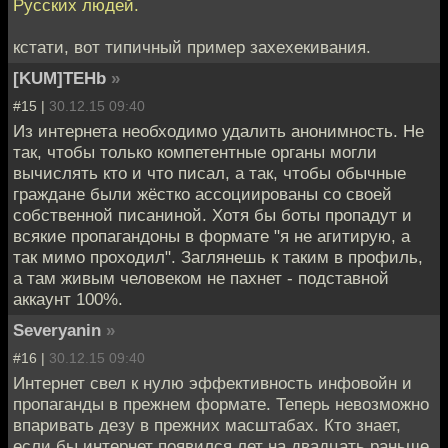
Русских людей.
кстати, вот типичный пример захехекивания.
[KUM]TEHb
»
#15 |
30.12.15 09:40
Из интернета необходимо удалить анонимность. Не
так, чтобы только компетентные органы могли
вычислять кто и что писал, а так, чтобы обычные
граждане были жёстко ассоциированы со своей
собственной писаниной. Хотя бы боты пропадут и
всякие пропагандоны в формате "я не агитирую, а
так мимо проходил". Заглянешь к таким в профиль,
а там живым человеком не пахнет - подставной
аккаунт 100%.
Severyanin
»
#16 |
30.12.15 09:40
Интернет свел к нулю эффективность инфовойн и
пропаганды в прежнем формате. Теперь невозможно
впаривать дезу в прежних масштабах. Кто знает,
если бы интернет появился лет на двадцать раньше,