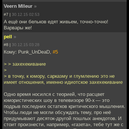
Veern Mlleur
»
#7 |
30.12.15 02:53
А ещё они бельков едят живьем, точно-точно!
Варвары же!
pell
»
#8 |
30.12.15 03:28
Кому: Punk_UnDeaD,
#5
> > захехекивание
>
> в точку, к юмору, сарказму и глумлению это не
имеет отношения, именно идиотское захехекивание
Одно время носился с теорией, что расцвет
юмористических шоу в телевизоре 90-х — это
подрыв последних остатков критического мышления.
Чтобы люди не могли обсуждать тему, про неё
придумывают десяток-другой пошлых анекдотов. И
стоит произнести, например, «газета», тебе тут же с