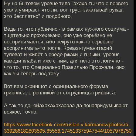
Ну на бытовом уровне типа "ахаха ты что с первого
укола умирают что ли, вот трус, закатывай рукав,
это бесплатно" и подобного.
Ведь то, что публично - в рамках нужного социума -
тщательно прохехекано, оно уже серьёзно не
воспринимается, ибо некруто как-то серьёзно
воспринимать-то после. Креакл-гуманитарий
туповат и живёт в среде ржаки и гыгыки, уровня
камеди клаба и иже с ним, для него это логично -
что то, что Специально Правильно Проржали, оно
как бы теперь под табу.
Вот вам скриншот с официального форума
гринписа, с репликой от сотрудницы гринписа.
А так-то да, ойахахахахааааа да понапридумывают
всякое, точно.
https://www.facebook.com/ruslan.v.karmanov/photos/a.
339286182803595.85556.174513375947544/1057978750