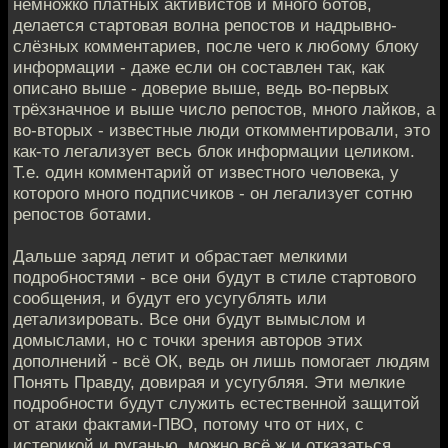
немножко платных активистов и много ботов,
делается стартовая волна репостов и надрывно-
слёзных комментариев, после чего к любому блоку
информации - даже если он составлен так, как
описано выше - доверие выше, ведь во-первых
трёхзначное и выше число репостов, много лайков, а
во-вторых - известные люди откомментировали, это
как-то легализует весь блок информации целиком.
Т.е. один комментарий от известного человека, у
которого много подписчиков - он легализует сотню
репостов ботами.
Дальше заряд летит и обрастает мелкими
подробностями - все они будут в стиле стартового
сообщения, и будут его усугублять или
детализировать. Все они будут вымыслом и
домыслами, но с точки зрения авторов этих
дополнений - всё ОК, ведь он лишь помогает людям
Понять Правду, довирая и усугубляя. Эти мелкие
подробности будут служить естественной защитой
от атаки фактами-ПВО, потому что от них, с
истерикой и руганью, можно всё ж и отказаться,