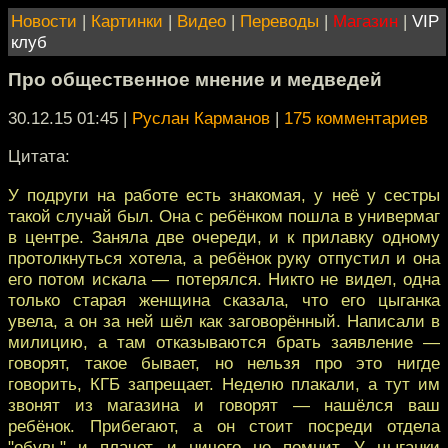
Новости
|
Картинки
|
Видео
|
Переводы
|
Магазин
|
VIP
клуб
Про общественное мнение и медведей
30.12.15 01:45
|
Руслан Карманов
|
175 комментариев
Цитата:
У подруги на работе есть знакомая, у неё у сестры
такой случай был. Она с ребёнком пошла в универмаг
в центре. Заняла две очереди, и к прилавку одному
протолкнуться хотела, а ребёнок руку отпустил и она
его потом искала — потерялся. Никто не видел, одна
только старая женщина сказала, что его цыганка
увела, а он за ней шёл как заговорённый. Написали в
милицию, а там отказываются брать заявление —
говорят, такое бывает, но нельзя про это нигде
говорить, КГБ запрещает. Неделю плакали, а тут им
звонят из магазина и говорят — нашёлся ваш
ребёнок. Прибегают, а он стоит посреди отдела
"обувь" и плачет, и ничего не помнит. У цыганки