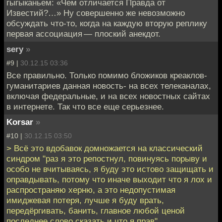
гыгыканьем: «Чем отличается Правда от
Известий?…» Ну совершенно же невозможно
обсуждать что-то, когда на каждую вторую реплику
первая ассоциация — плоский анекдот.
sery
»
#9 |
30.12.15 03:36
Все правильно. Только помимо бложиков креаклов-
гуманитариев данная новость- на всех телеканалах,
включая федеральные, и на всех новостных сайтах
в интернете. Так что все еще серьезнее.
Korsar
»
#10 |
30.12.15 03:50
> Всё это вдобавок домножается на классический
синдром "раз я это репостнул, повинуясь порыву и
особо не вчитываясь, я буду это истово защищать и
оправдывать, потому что иначе выходит что я лох и
распространяю херню, а это недопустимая
имиджевая потеря, лучше я буду врать,
передёргивать, банить, главное любой ценой
последнее слово сказать и что я прав".