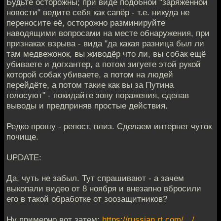
Будьте осторожны; при виде подобной "заряженной
новости" ведите себя как сапёр - т.е. никуда не
переносите её, осторожно разминируйте
наводящими вопросами на месте обнаружения, при
признаках взрыва - вида "да какая разница был ли
там медвежонок, вы живодёр что ли, вы собак ещё
убиваете и догхантер, а потом зигуете этой рукой
которой собак убиваете, а потом на людей
перейдёте, а потом такие как вы за Путина
голосуют" - покидайте зону поражения, сделав
выводы и предприняв простые действия.
Редко прошу - репост, плиз. Сделаем интернет чуток
почище.
UPDATE:
Да, чуть не забыл. Тут спрашивают - а зачем
выкопали видео от 8 ноября и внезапно вбросили
его в такой обработке от зоозащитников?
Ну примерно вот затем:
https://russian.rt.com/…/