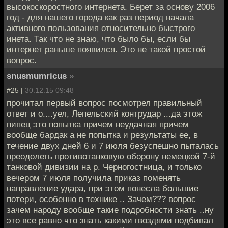
высокоскоростного интернета. Берет за основу 2006
год - для нашего города как раз период начала
активного пользования относительно быстрого
инета. Так что не знаю, что было бы, если бы
интернет раньше появился. Это не такой простой
вопрос.
snusmumricus
»
#25 |
30.12.15 09:48
прочитал первый вопрос посмотрел правильный
ответ и о....уел, Лепельский контрудар ...да этож
пипец это попытка причем неудачная причем
вообще бардак а не попытка и результаты ее, в
течение двух дней 6 и 7 июля безуспешно пыталась
преодолеть противотанковую оборону немецкой 7-й
танковой дивизии на р. Черногостница, и только
вечером 7 июля получила приказ поменять
направление удара, при этом понесла большие
потери, особенно в технике .. Зачем??? вопрос
зачем народу вообще такие подробности знать ..ну
это все равно что знать какими гвоздями подбивал