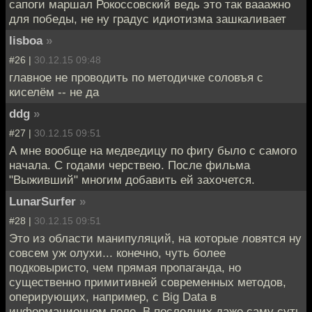
сапоги маршал Рокоссовский ведь это так вааажно
для победы, не ну градус идиотизма зашкаливает
lisboa
»
#26 |
30.12.15 09:48
главное не проводить по методичке соловъя с
киселём -- не да
ddg
»
#27 |
30.12.15 09:51
А мне вообще на медведицу по фигу было с самого
начала. С годами черствею. После фильма
"Выживший" многим добавить ей захочется.
LunarSurfer
»
#28 |
30.12.15 09:51
Это из области манипуляций, на которые ловятся ну
совсем уж олухи... конечно, чуть более
подковыристо, чем прямая пропаганда, но
существенно примитивней современных методов,
оперирующих, например, с Big Data в
информационном поле. В последних даже саму суть