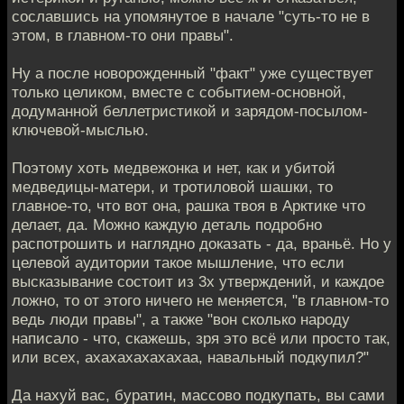
сославшись на упомянутое в начале "суть-то не в
этом, в главном-то они правы".
Ну а после новорожденный "факт" уже существует
только целиком, вместе с событием-основной,
додуманной беллетристикой и зарядом-посылом-
ключевой-мыслью.
Поэтому хоть медвежонка и нет, как и убитой
медведицы-матери, и тротиловой шашки, то
главное-то, что вот она, рашка твоя в Арктике что
делает, да. Можно каждую деталь подробно
распотрошить и наглядно доказать - да, враньё. Но у
целевой аудитории такое мышление, что если
высказывание состоит из 3х утверждений, и каждое
ложно, то от этого ничего не меняется, "в главном-то
ведь люди правы", а также "вон сколько народу
написало - что, скажешь, зря это всё или просто так,
или всех, ахахахахахахаа, навальный подкупил?"
Да нахуй вас, буратин, массово подкупать, вы сами