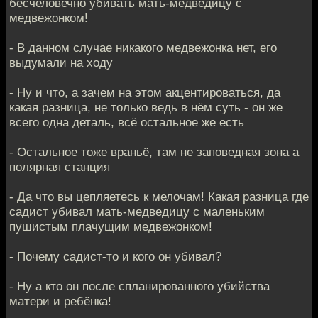
бесчеловечно убивать мать-медведицу с
медвежонком!
- В данном случае никакого медвежонка нет, его
выдумали на ходу
- Ну и что, а зачем на этом акцентироваться, да
какая разница, не только ведь в нём суть - он же
всего одна деталь, всё остальное же есть
- Остальное тоже враньё, там не заповедная зона а
полярная станция
- Да что вы цепляетесь к мелочам! Какая разница где
садист убивал мать-медведицу с маленьким
пушистым плачущим медвежонком!
- Почему садист-то и кого он убивал?
- Ну а кто он после спланированного убийства
матери и ребёнка!