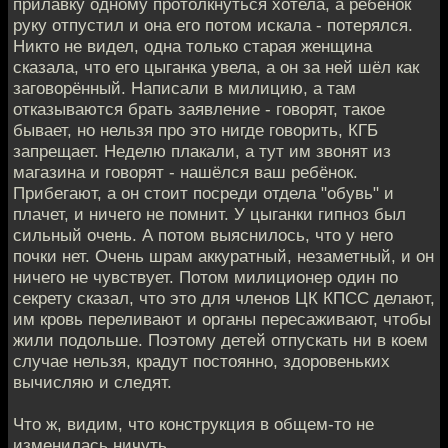
прилавку одному протолкнуться хотела, а ребёнок
руку отпустил и она его потом искала - потерялся.
Никто не видел, одна только старая женщина
сказала, что его цыганка увела, а он за ней шёл как
заговорённый. Написали в милицию, а там
отказываются брать заявление - говорят, такое
бывает, но нельзя про это нигде говорить, КГБ
запрещает. Неделю плакали, а тут им звонят из
магазина и говорят - нашёлся ваш ребёнок.
Прибегают, а он стоит посреди отдела "обувь" и
плачет, и ничего не помнит. У цыганки гипноз был
сильный очень. А потом выяснилось, что у него
почки нет. Очень шрам аккуратный, незаметный, и он
ничего не чувствует. Потом милиционер один по
секрету сказал, что это для членов ЦК КПСС делают,
им кровь переливают и органы пересаживают, чтобы
жили подольше. Поэтому детей отпускать ни в коем
случае нельзя, крадут постоянно, здоровеньких
вычисляю и следят.
Что ж, видим, что конструкция в общем-то не
изменилась ничуть.