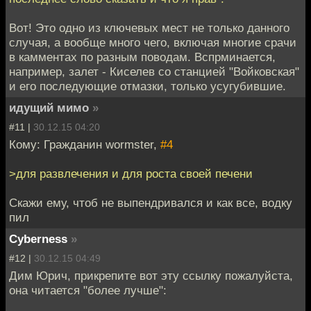
Вот! Это одно из ключевых мест не только данного
случая, а вообще много чего, включая многие срачи
в камментах по разным поводам. Вспрминается,
например, залет - Киселев со станцией "Войковская"
и его последующие отмазки, только усугубившие.
идущий мимо
»
#11 |
30.12.15 04:20
Кому: Гражданин wormster,
#4
>для развлечения и для роста своей печени
Скажи ему, чтоб не выпендривался и как все, водку
пил
Cyberness
»
#12 |
30.12.15 04:49
Дим Юрич, прикрепите вот эту ссылку пожалуйста,
она читается "более лучше":