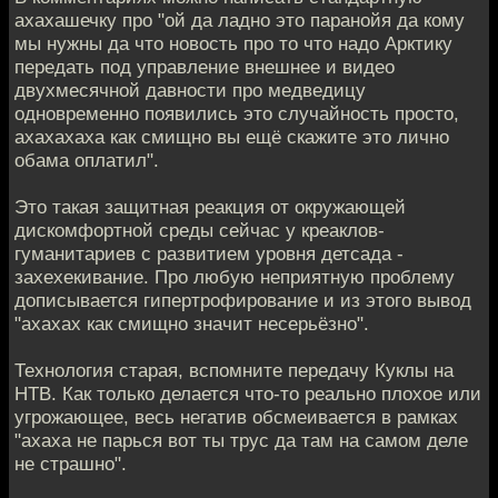
ахахашечку про "ой да ладно это паранойя да кому
мы нужны да что новость про то что надо Арктику
передать под управление внешнее и видео
двухмесячной давности про медведицу
одновременно появились это случайность просто,
ахахахаха как смищно вы ещё скажите это лично
обама оплатил".
Это такая защитная реакция от окружающей
дискомфортной среды сейчас у креаклов-
гуманитариев с развитием уровня детсада -
захехекивание. Про любую неприятную проблему
дописывается гипертрофирование и из этого вывод
"ахахах как смищно значит несерьёзно".
Технология старая, вспомните передачу Куклы на
НТВ. Как только делается что-то реально плохое или
угрожающее, весь негатив обсмеивается в рамках
"ахаха не парься вот ты трус да там на самом деле
не страшно".