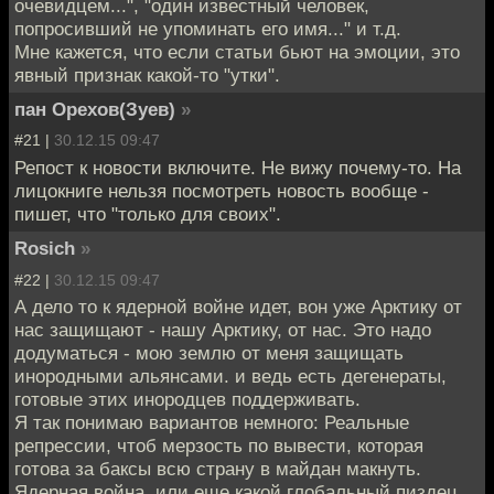
очевидцем...", "один известный человек,
попросивший не упоминать его имя..." и т.д.
Мне кажется, что если статьи бьют на эмоции, это
явный признак какой-то "утки".
пан Орехов(Зуев)
»
#21 |
30.12.15 09:47
Репост к новости включите. Не вижу почему-то. На
лицокниге нельзя посмотреть новость вообще -
пишет, что "только для своих".
Rosich
»
#22 |
30.12.15 09:47
А дело то к ядерной войне идет, вон уже Арктику от
нас защищают - нашу Арктику, от нас. Это надо
додуматься - мою землю от меня защищать
инородными альянсами. и ведь есть дегенераты,
готовые этих инородцев поддерживать.
Я так понимаю вариантов немного: Реальные
репрессии, чтоб мерзость по вывести, которая
готова за баксы всю страну в майдан макнуть.
Ядерная война, или еще какой глобальный пиздец,