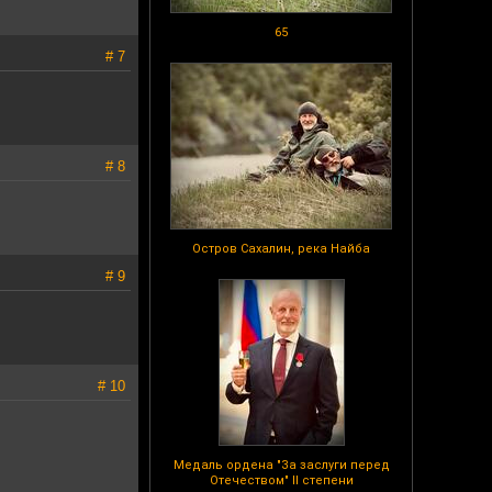
65
# 7
# 8
Остров Сахалин, река Найба
# 9
# 10
Медаль ордена "За заслуги перед
Отечеством" II степени