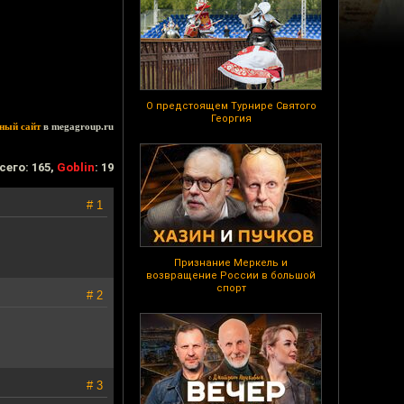
О предстоящем Турнире Святого
Георгия
ный сайт
в megagroup.ru
сего: 165,
Goblin
: 19
# 1
Признание Меркель и
возвращение России в большой
спорт
# 2
# 3