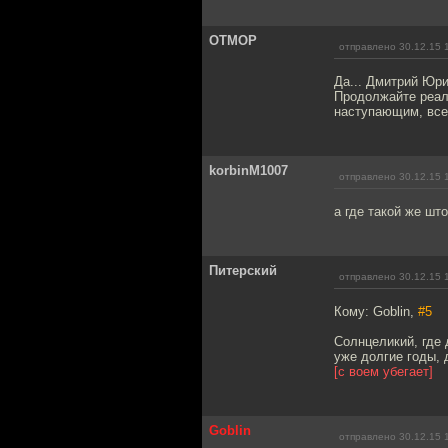
OTMOP
отправлено 30.12.15 
Да... Дмитрий Юри
Продолжайте реали
наступающим, все
korbinM1007
отправлено 30.12.15 
а где такой же шт
Питерский
отправлено 30.12.15 
Кому: Goblin,
#5
Солнцеликий, где 
уже долгие годы, 
[c воем убегает]
Goblin
отправлено 30.12.15 