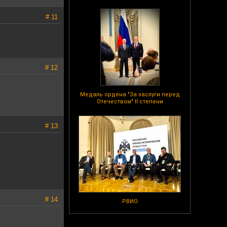
# 11
# 12
Медаль ордена "За заслуги перед
Отечеством" II степени
# 13
# 14
РВИО