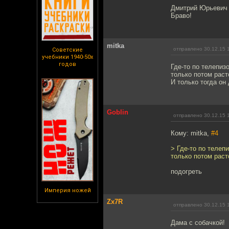
Дмитрий Юрьевич 
Браво!
mitka
отправлено 30.12.15 
Советские
учебники 1940-50х
годов
Где-то по телепиз
только потом раст
И только тогда он
Goblin
отправлено 30.12.15 
Кому: mitka,
#4
> Где-то по телеп
только потом раст
подогреть
Империя ножей
Zx7R
отправлено 30.12.15 
Дама с собачкой!