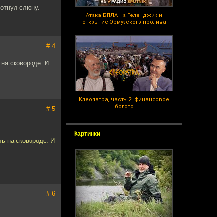
лотнул слюну.
Атака БПЛА на Геленджик и
открытие Ормузского пролива
# 4
 на сковороде. И
Клеопатра, часть 2: финансовое
болото
# 5
Картинки
ть на сковороде. И
# 6