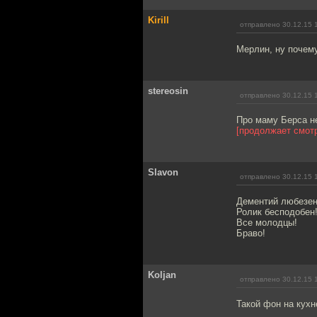
Kirill
отправлено 30.12.15 
Мерлин, ну почему
stereosin
отправлено 30.12.15 
Про маму Берса не
[продолжает смот
Slavon
отправлено 30.12.15 
Дементий любезен!
Ролик бесподобен
Все молодцы!
Браво!
Koljan
отправлено 30.12.15 
Такой фон на кухн