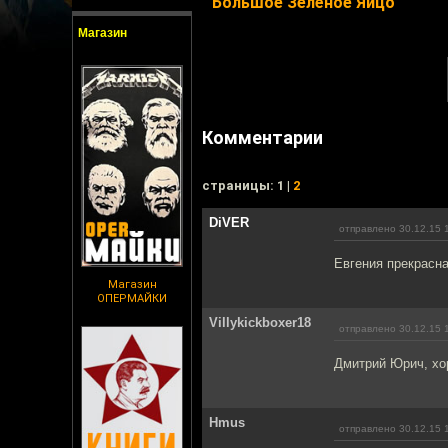
Большое Зелёное Яйцо
Магазин
Комментарии
cтраницы: 1 |
2
DiVER
отправлено 30.12.15 
Евгения прекрасна!
Магазин
ОПЕРМАЙКИ
Villykickboxer18
отправлено 30.12.15 
Дмитрий Юрич, хо
Hmus
отправлено 30.12.15 