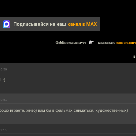
Подписывайся на наш
канал в MAX
Goblin рекомендует
заказывать
одностранич
в
10:50
 :)
10:51
рошо играете, живо) вам бы в фильмах сниматься, художественных)
11:15