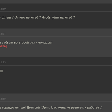
12:19
 флеш ? Отчего не ютуб ? Чтобы уйти на ютуб ?
12:27
 забыли во второй раз - молодцы!
реть]
12:33
!!
!
12:35
е гораздо лучше! Дмитрий Юрич, Вас жена не ревнует, к работе? ;)