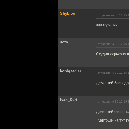
ShyLion
отправлено 30.12.15 
аааагурчики
sofn
отправлено 30.12.15 
Студия серьезно п
konigsadler
отправлено 30.12.15 
Дементий бесподоб
Ivan_Kurt
отправлено 30.12.15 
Дементий очень т
"Картошечка тут по