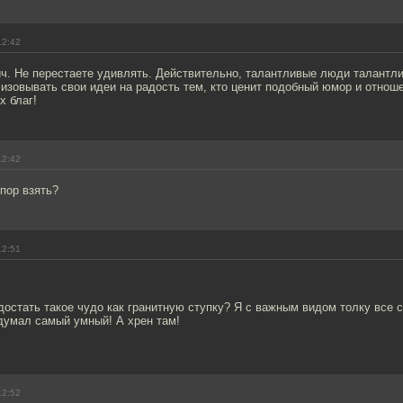
12:42
ч. Не перестаете удивлять. Действительно, талантливые люди талантли
зовывать свои идеи на радость тем, кто ценит подобный юмор и отноше
х благ!
12:42
опор взять?
12:51
достать такое чудо как гранитную ступку? Я с важным видом толку все 
думал самый умный! А хрен там!
12:52