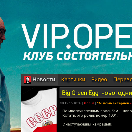
Картинки
Видео
Перев
Новости
Big Green Egg: новогодни
30.12.15 10:39 |
Goblin
|
165 комментариев
»
По многочисленным просьбам — новог
Кстати, это ролик номер 1001.
С наступающим, камрады!!!