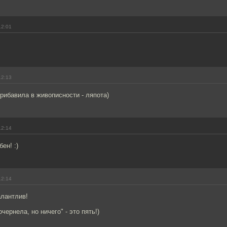
12:01
12:13
рибавила в живописности - ляпота)
12:14
ен! :)
12:14
алантлив!
чернела, но ничего" - это пять!)