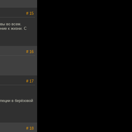
# 15
вы во всем.
ние к жизни. С
# 16
# 17
специи в берёзовой
# 18