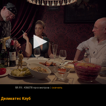
51:11
|
436078 просмотров
|
скачать
 Деликатес Клуб