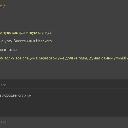
#17
ое чудо как гранитную ступку?
на углу Восстания и Невского
ле и такие
м толку все специи в берёзовой уже долгие годы, думал самый умный! 
12:55
 хороший огурчик!
13:05