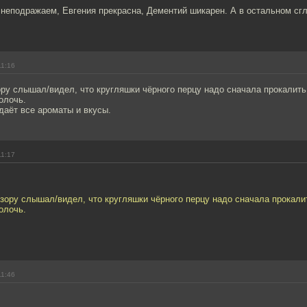
неподражаем, Евгения прекрасна, Дементий шикарен. А в остальном сг
11:16
ору слышал/видел, что кругляшки чёрного перцу надо сначала прокалить
олочь.
 даёт все ароматы и вкусы.
11:17
изору слышал/видел, что кругляшки чёрного перцу надо сначала прокали
олочь.
11:46