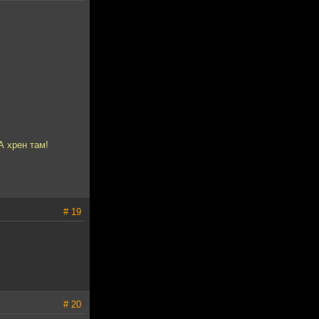
А хрен там!
# 19
# 20