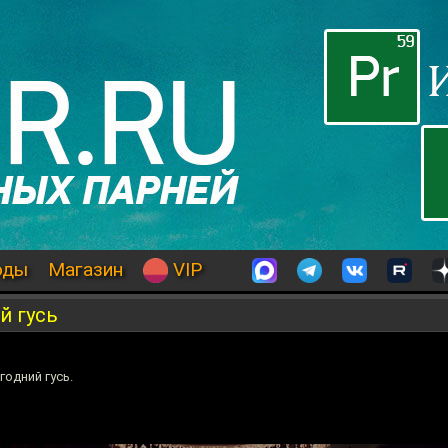
оды
Магазин
VIP
й гусь
одний гусь.