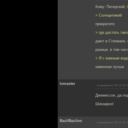
Кому: Питерский,
> Солнцеликий
прекратите
> где достать так
дают в Стокмане, 
разные, в том чис
> Я с важным видо
каменная лучше
lomaster
отправлено 30.12.15 
Джемессон, да под
Шикаарно!
BazilBazilon
отправлено 30.12.15 