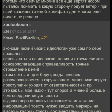
потому что сейчас многие всё ещё вертят носом
пытаясь поймать в какую сторону подует ветер - при
всей красивости идей халифата для многих ещё
ничего не решено.
zoolooboom
»
#26 |
07.01.16 12:47
Кому: BazilBazilon,
#21
экономический базис идеологии уже сам по себе
провален!
основываться на человеке, целях и стремлениях и
основополагающее справедливость точнее
стремление к ней!
этим секты и пр и берут, когда человек
разочаровывается в окружающем, чиновники воруют,
преступники уходят от ответсвтенности и пр.
это как бы моё имхо - тут споров и мнений больше
чем овердопинисуальности
и давно пора вводить наказание за искажение
информации! тоесть нужно вводить маркеры на
видео и кадры - тоесть документальный кадр без