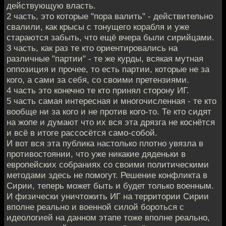
действующую власть.
2 часть, это которые "пора валить" - действительно
свалили, как крысы с тонущего корабля и уже
стараются забыть, что ещё вчера были сирийцами.
3 часть, как раз те кто ориентировались на
различные "партии" - те же курды, всякая мутная
оппозиция и прочее, то есть партии, которые не за
кого, а сами за себя, со своими претензиями.
4 часть это конечно те кто принял сторону ИГ.
5 часть самая интересная и многочисленная - те кто
вообще ни за кого и не против кого-то. Те кто сидят
на жопе и думают что их вся эта дрязга не коснётся
и всё в итоге рассосётся само-собой.
И вот вся эта публика настолько плотно увязла в
противостоянии, что уже никакие дяденьки в
европейских собраниях со своими политическими
методами здесь не помогут. Решение конфликта в
Сирии, теперь может быть и будет только военным.
И физически уничтожить ИГ на территории Сирии
вполне реально и военной силой бороться с
идеологией на данном этапе тоже вполне реально,