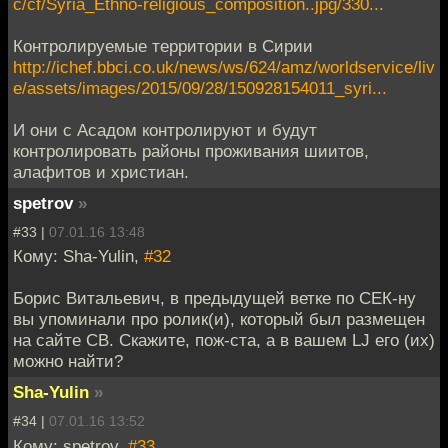
c/cf/Syria_Ethno-religious_composition..jpg/330...
Контролируемые территории в Сирии
http://ichef.bbci.co.uk/news/ws/624/amz/worldservice/liv
e/assets/images/2015/09/28/150928154011_syri...
И они с Асадом контролируют и будут
контролировать районы проживания шиитов,
алафитов и христиан.
spetrov
»
#33 |
07.01.16 13:48
Кому: Sha-Yulin,
#32
Борис Витальевич, в предыдущей ветке по СЕК-ну
вы упоминали про ролик(и), который был размещен
на сайте СВ. Скажите, пож-ста, а в вашем LJ его (их)
можно найти?
Sha-Yulin
»
#34 |
07.01.16 13:52
Кому: spetrov,
#33