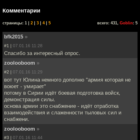
Комментарии
cтраницы: 1 |
2
|
3
|
4
|
5
всего: 431,
Goblin
: 5
bfk2015
»
#1 |
07.01.16 11:28
Спасибо за интересный опрос.
zoolooboom
»
#2 |
07.01.16 11:29
вот тут Юлина немного дополню "армия которая не
воюет - умирает"
потому в Сирии идёт боевая подготовка войск,
демонстрация силы.
основа армии это снабжение - идёт отработка
взаимодействия и слаженности тыловых сил и
снабжени.
zoolooboom
»
#3 |
07.01.16 11:44