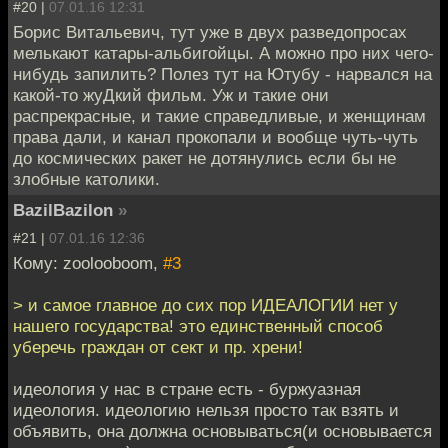
#20 |
07.01.16 12:31
Борис Витальевич, тут уже в двух разведопросах
мелькают катары-альбигойцы. А можно про них чего-
нибудь запилить? Полез тут на Ютубу - нарвался на
какой-то жуДкий фильм. Уж и такие они
распрекрасные, и такие справедливые, и женщинам
права дали, и канал прокопали и вообще чуть-чуть
до космических ракет не дотянулись если бы не
злобные католики.
BazilBazilon
»
#21 |
07.01.16 12:36
Кому: zoolooboom,
#3
> и самое главное до сих пор ИДЕАЛОГИИ нет у
нашего государства! это единственный способ
уберечь граждан от сект и пр. хрени!
идеология у нас в стране есть - буржуазная
идеология. идеологию нельзя просто так взять и
объявить, она должна основываться(и основывается