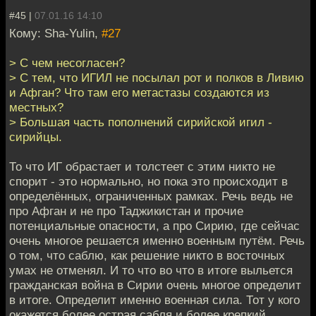
#45 |
07.01.16 14:10
Кому: Sha-Yulin,
#27
> С чем несогласен?
> С тем, что ИГИЛ не посылал рот и полков в Ливию
и Афган? Что там его метастазы создаются из
местных?
> Большая часть пополнений сирийской игил -
сирийцы.
То что ИГ обрастает и толстеет с этим никто не
спорит - это нормально, но пока это происходит в
определённых, ограниченных рамках. Речь ведь не
про Афган и не про Таджикистан и прочие
потенциальные опасности, а про Сирию, где сейчас
очень многое решается именно военным путём. Речь
о том, что саблю, как решение никто в восточных
умах не отменял. И то что во что в итоге выльется
гражданская война в Сирии очень многое определит
в итоге. Определит именно военная сила. Тот у кого
окажется более острая сабля и более крепкий