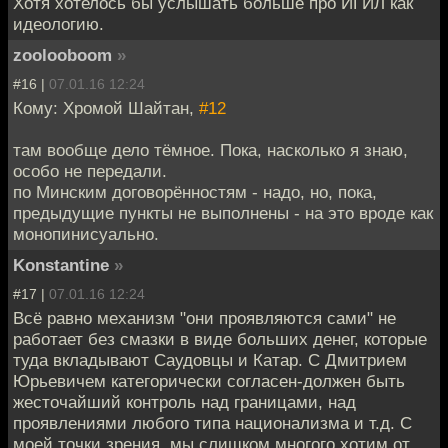
Хотя хотелось бы услышать больше про ИГИЛ как
идеологию.
zoolooboom
»
#16 |
07.01.16 12:24
Кому: Хромой Шайтан,
#12
там вообще дело тёмное. Пока, насколько я знаю,
особо не передали.
по Минским договорённостям - надо, но, пока,
предыдущие пункты не выполнены - на это вроде как
монопинисуально.
Konstantine
»
#17 |
07.01.16 12:24
Всё равно механизм "они проявляются сами" не
работает без смазки в виде больших денег, которые
туда вкладывают Саудовцы и Катар. С Дмитрием
Юрьевичем категорически согласен-должен быть
жесточайший контроль над границами, над
проявлениями любого типа национализма и т.д. С
моей точки зрения, мы слишком многого хотим от