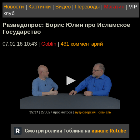
Новости
|
Картинки
|
Видео
|
Переводы
|
Магазин
|
VIP
клуб
Разведопрос: Борис Юлин про Исламское
Государство
07.01.16 10:43
|
Goblin
|
431 комментарий
35:37
|
273327 просмотров
|
аудиоверсия
|
скачать
Смотри ролики Гоблина на
канале Rutube