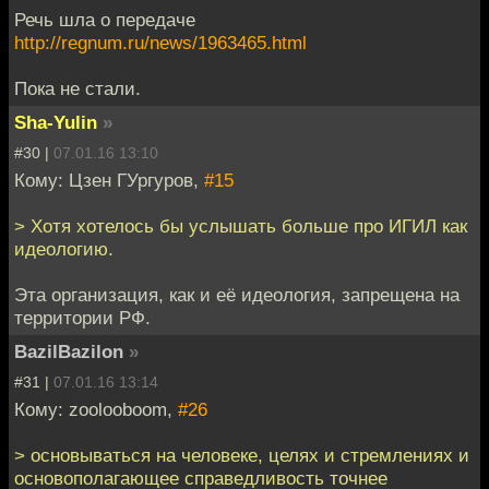
Речь шла о передаче
http://regnum.ru/news/1963465.html
Пока не стали.
Sha-Yulin
»
#30 |
07.01.16 13:10
Кому: Цзен ГУргуров,
#15
> Хотя хотелось бы услышать больше про ИГИЛ как
идеологию.
Эта организация, как и её идеология, запрещена на
территории РФ.
BazilBazilon
»
#31 |
07.01.16 13:14
Кому: zoolooboom,
#26
> основываться на человеке, целях и стремлениях и
основополагающее справедливость точнее