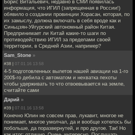
Борис Витальевич, недавно в СМИ появилась
информация, что ИГИЛ (запрещенная в России!)
обявило о создании провинции Хорасан, которая, по
их замыслу, должна включать в себя вроде как и
Синьцзян-Уйгурский автономный район Китая.
Предпринимает ли Китай какие-то шаги по
противодействию ИГИЛ за пределами своей
территории, в Средней Азии, например?
Sam_Stone
»
#38 |
07.01.16 13:58
4-5 подготовленных вылетов нашей авиации на 1-го
200$-го дебила с автоматом и нехватка пехоты
чтобы удерживать то что отвоевывается на земле,
считайте сами
Дарий
»
#39 |
07.01.16 13:58
Конечно Юлин не совсем прав, лукавит, многое не
понимает, многое умолчал, да и вообще хотелось бы
побольше, да поразвернутей, и про другое. Так! Но
как итог: отлично. Очень интересно. Послушать