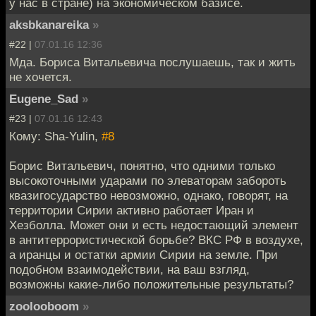
у нас в стране) на экономическом базисе.
aksbkanareika
»
#22 |
07.01.16 12:36
Мда. Бориса Витальевича послушаешь, так и жить
не хочется.
Eugene_Sad
»
#23 |
07.01.16 12:43
Кому: Sha-Yulin,
#8
Борис Витальевич, понятно, что одними только
высокоточными ударами по элеваторам забороть
квазигосударство невозможно, однако, говорят, на
территории Сирии активно работает Иран и
Хезболла. Может они и есть недостающий элемент
в антитеррористической борьбе? ВКС РФ в воздухе,
а иранцы и остатки армии Сирии на земле. При
подобном взаимодействии, на ваш взгляд,
возможны какие-либо положительные результаты?
zoolooboom
»