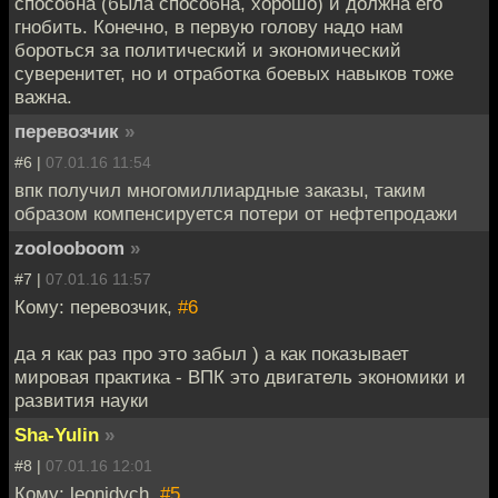
способна (была способна, хорошо) и должна его
гнобить. Конечно, в первую голову надо нам
бороться за политический и экономический
суверенитет, но и отработка боевых навыков тоже
важна.
перевозчик
»
#6 |
07.01.16 11:54
впк получил многомиллиардные заказы, таким
образом компенсируется потери от нефтепродажи
zoolooboom
»
#7 |
07.01.16 11:57
Кому: перевозчик,
#6
да я как раз про это забыл ) а как показывает
мировая практика - ВПК это двигатель экономики и
развития науки
Sha-Yulin
»
#8 |
07.01.16 12:01
Кому: leonidych,
#5