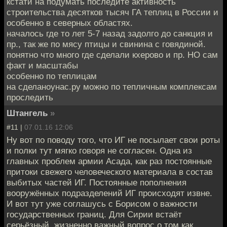
кстати на подумать последите активность
строительства десятков тысяч ГА теплиц в России и
особенно в северных областях.
началось где то лет 5-7 назад задолго до санкция и
пр., так же по мясу птицы и свинина с говядиной.
понятно что много где сделали кхерово и пр. НО сам
факт и масштабы
особенно по теплицам
на сделаноунас.ру можно по тепличным комплексам
проследить
Штангель
»
#11 |
07.01.16 12:06
Ну вот по поводу того, что ИГ не посылает свои роты
и полки тут мягко говоря не согласен. Одна из
главных проблем армии Асада, как раз постоянные
притоки свежего человеческого материала в состав
выбитых частей ИГ. Постоянные пополнения
вооружённых подразделений ИГ происходят извне.
И вот тут уже соглашусь с Борисом о важности
государственных границ. Для Сирии встаёт
серьёзный, жизненно важный вопрос о том как