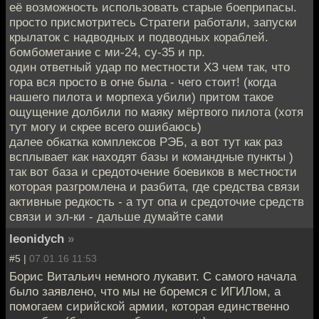
её возможность использовать старые боеприпасы.
просто присмотритесь Стратеги работали, запуски
крылаток с надводных и подводных кораблей.
бомбометание с ми-24, су-35 и пр.
один ответный удар по местности ХЗ чем так, что
гора вся просто в огне была - чего стоит! (когда
нашего пилота и морпеха убили) притом такое
ощущение долбили по маяку мёртвого пилота (хотя
тут могу и скрее всего ошибаюсь)
далее обкатка комплексов РЭБ, а вот тут как раз
всплывает как находят базы и командные пункты )
так вот база и средоточение боевиков в местности
которая разгромлена и разбита, где средства связи
активные редкость - а тут опа и средоточие средств
связи и эл-ки - дальше думайте сами
leonidych
»
#5 |
07.01.16 11:53
Борис Витальич немного лукавит. С самого начала
было заявлено, что мы не боремся с ИГИЛом, а
помогаем сирийской армии, которая единственно