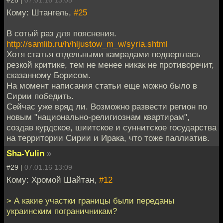
#28 |
07.01.16 13:05
Кому: Штангель,
#25
В сотый раз для пояснения.
http://samlib.ru/h/hljustow_m_w/syria.shtml
Хотя статья отдельными камрадами подверглась
резкой критике, тем не менее никак не противоречит,
сказанному Борисом.
На момент написания статьи еще можно было в
Сирии победить.
Сейчас уже вряд ли. Возможно развести регион по
новым "национально-религиознам квартирам",
создав курдское, шиитское и суннитское государства
на территории Сирии и Ирака, что тоже паллиатив.
Sha-Yulin
»
#29 |
07.01.16 13:09
Кому: Хромой Шайтан,
#12
> А какие участки границы были переданы
украинским пограничникам?