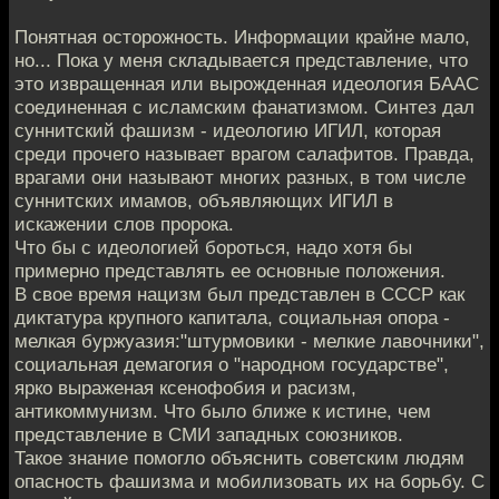
Понятная осторожность. Информации крайне мало,
но... Пока у меня складывается представление, что
это извращенная или вырожденная идеология БААС
соединенная с исламским фанатизмом. Синтез дал
суннитский фашизм - идеологию ИГИЛ, которая
среди прочего называет врагом салафитов. Правда,
врагами они называют многих разных, в том числе
суннитских имамов, объявляющих ИГИЛ в
искажении слов пророка.
Что бы с идеологией бороться, надо хотя бы
примерно представлять ее основные положения.
В свое время нацизм был представлен в СССР как
диктатура крупного капитала, социальная опора -
мелкая буржуазия:"штурмовики - мелкие лавочники",
социальная демагогия о "народном государстве",
ярко выраженая ксенофобия и расизм,
антикоммунизм. Что было ближе к истине, чем
представление в СМИ западных союзников.
Такое знание помогло объяснить советским людям
опасность фашизма и мобилизовать их на борьбу. С