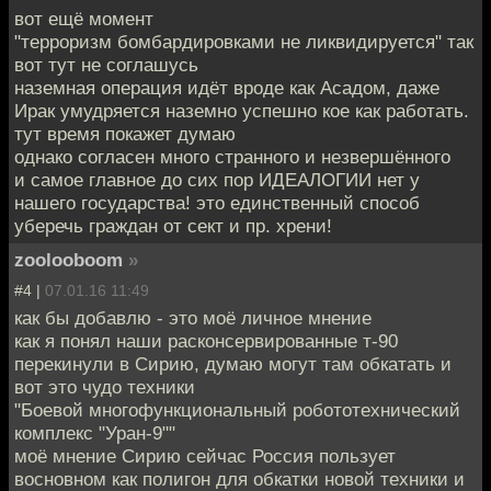
вот ещё момент
"терроризм бомбардировками не ликвидируется" так
вот тут не соглашусь
наземная операция идёт вроде как Асадом, даже
Ирак умудряется наземно успешно кое как работать.
тут время покажет думаю
однако согласен много странного и незвершённого
и самое главное до сих пор ИДЕАЛОГИИ нет у
нашего государства! это единственный способ
уберечь граждан от сект и пр. хрени!
zoolooboom
»
#4 |
07.01.16 11:49
как бы добавлю - это моё личное мнение
как я понял наши расконсервированные т-90
перекинули в Сирию, думаю могут там обкатать и
вот это чудо техники
"Боевой многофункциональный робототехнический
комплекс "Уран-9""
моё мнение Сирию сейчас Россия пользует
восновном как полигон для обкатки новой техники и