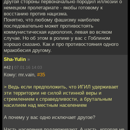
другой стороны первоначально породил иллюзии о
немецком пролетариате - якобы готовому к
восстанию против нацизма.
Понятно, что любому фашизму наиболее
последовательно может противостоять
коммунистическая идеология, левая во всяком
случае. Но об этом в ролике у вас с Гоблином
хорошо сказано. Как и про противостояния одного
мракобесия другому.
Sha-Yulin
»
#42 |
07.01.16 14:03
Кому: mr.vain,
#35
> Ведь если предположить, что ИГИЛ удерживает
эти территории не силой истинной веры и
стремлением к справедливости, а брутальным
насилием над местным населением
А почему у вас одно исключает другое?
Часть населения поддерживают. А часть, которая не