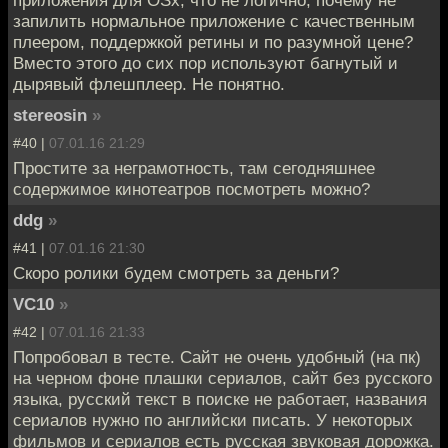
запилить нормальное приложение с качественным
плеером, поддержкой ретины и по разумной цене?
Вместо этого до сих пор используют багнутый и
дырявый флешплеер. Не понятно.
stereosin
»
#40 |
07.01.16 21:29
Простите за неграмотность, там сегодняшнее
содержимое кинотеатров посмотреть можно?
ddg
»
#41 |
07.01.16 21:30
Скоро ролики будем смотреть за деньги?
VC10
»
#42 |
07.01.16 21:33
Попробовал в тесте. Сайт не очень удобный (на пк)
на черном фоне плашки сериалов, сайт без русского
языка, русский текст в поиске не работает, названия
сериалов нужно по английски писать. У некоторых
фильмов и сериалов есть русская звуковая дорожка.