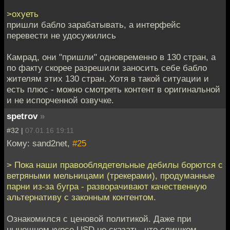
>охуеть
пришли бабло зарабатывать, а интерфейс
перевести не удосужились
Камрад, они "пришли" одновременно в 130 стран, а
по факту скорее разрешили заносить себе бабло
жителям этих 130 стран. Хотя в такой ситуации и
есть плюс - можно смотреть контент в оригинальной
и не испорченной озвучке.
spetrov
»
#32 |
07.01.16 19:11
Кому: sand2net,
#25
> Пока наши правооблядетельные дебилы борются с
ветряными мельницами (трекерами), продуманные
парни из-за бугра - разворачивают качественную
альтернативу с законным контентом.
Ознакомился с ценовой политикой. Даже при
нынешнем курсе USD не сказать, что слишком