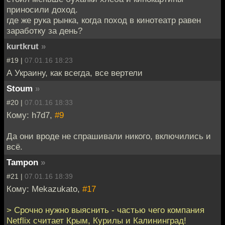
приносили доход.
где же рука рынка, когда поход в кинотеатр равен
заработку за день?
kurtkrut
»
#19 |
07.01.16 18:23
А Украину, как всегда, все вертели
Stoum
»
#20 |
07.01.16 18:33
Кому: h7d7,
#9
Да они вроде не спрашивали никого, включились и
всё.
Tampon
»
#21 |
07.01.16 18:39
Кому: Mekazukato,
#17
> Срочно нужно выяснить - частью чего компания
Netflix считает Крым, Курилы и Калининград!