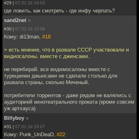
#29 |
07.01.16 19:03
где ловить, как смотреть - где инфу черпать?
sand2net
»
#30 |
07.01.16 19:06
Кому: di13man,
#18
> есть мнение, что в развале СССР участвовали и
видиосалоны. вместе с джинсами.
не перебирай. все видимосалоны вместе с
турецкими джынсами не сделали столько для
развала страны, сколько Меченый.
потребители торрентов - даже рядом не валялись с
аудиторией кинотеатрального проката (кроме совсем
уж артхауса)
Billyboy
»
#31 |
07.01.16 19:07
Кому: Punk_UnDeaD,
#22