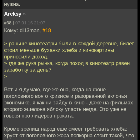
нужна.
Areksy
»
#38 |
07.01.16 21:07
Кому: di13man,
#18
> раньше кинотеатры были в каждой деревне, билет
стоил меньше буханки хлеба и кинокартины
приносили доход.
> где же рука рынка, когда поход в кинотеатр равен
заработку за день?
>
Вот и я думаю, где же она, когда на фоне
поголовного воя о кризисе и разорванной вклочья
экономике, я как ни зайду в кино - даже на фильмах
второго эшелона яблоку упасть негде. Это уже не
говоря про лидеров проката.
Кроме зрелищ народ еше смеет требовать хлеба:
хруст от поголовного жора попкорна стоит такой, что