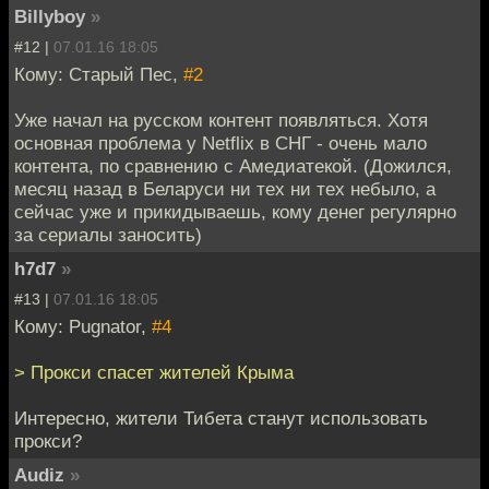
Billyboy
»
#12 |
07.01.16 18:05
Кому: Старый Пес,
#2
Уже начал на русском контент появляться. Хотя
основная проблема у Netflix в СНГ - очень мало
контента, по сравнению с Амедиатекой. (Дожился,
месяц назад в Беларуси ни тех ни тех небыло, а
сейчас уже и прикидываешь, кому денег регулярно
за сериалы заносить)
h7d7
»
#13 |
07.01.16 18:05
Кому: Pugnator,
#4
> Прокси спасет жителей Крыма
Интересно, жители Тибета станут использовать
прокси?
Audiz
»