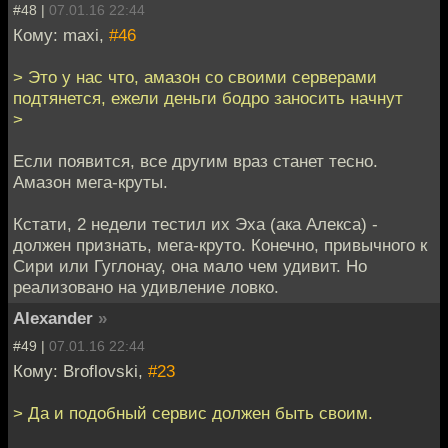
#48 |
07.01.16 22:44
Кому: maxi,
#46
> Это у нас что, амазон со своими серверами
подтянется, ежели деньги бодро заносить начнут
>
Если появится, все другим враз станет тесно.
Амазон мега-круты.
Кстати, 2 недели тестил их Эха (ака Алекса) -
должен признать, мега-круто. Конечно, привычного к
Сири или Гуглонау, она мало чем удивит. Но
реализовано на удивление ловко.
Alexander
»
#49 |
07.01.16 22:44
Кому: Broflovski,
#23
> Да и подобный сервис должен быть своим.