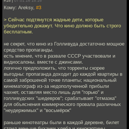
#18 |
07.01.16 18:16
Кому: Areksy,
#3
> Сейчас подтянутся жадные дети, которые
убедительно докажут. Что кино должно быть строго
бесплатным.
не секрет, что кино из Голливуда достаточно мощное
средство пропаганды.
есть мнение, что в развале СССР участвовали и
видиосалоны. вместе с джинсами.
логично предположить, что торренты скорее
выгодны: пропаганда доходит до каждой квартиры в
самой заброшеной точке планеты; национальный
кинематограф из-за недополученной прибыли
чахнет, оставляя место лишь для "горько" и
голливудских "шедевров"; срабатывает "отмазка"
для объяснения коммерческого провала различных
"неудержимых" и "восьмёрок"
раньше кинотеатры были в каждой деревне, билет
стоил меньше буханки хлеба и кинокартины