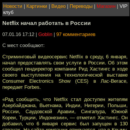
Новости
|
Картинки
|
Видео
|
Переводы
|
Магазин
|
VIP
клуб
Netflix начал работать в России
07.01.16 17:12
|
Goblin
|
97 комментариев
С мест сообщают:
Стриминговый видеосервис Netflix в среду, 6 января,
начал предоставлять свои услуги в России. Об этом
сообщил гендиректор компании Рид Хастингс в ходе
своего выступления на технологической выставке
Consumer Electronics Show (CES) в Лас-Вегасе,
передает Forbes.
«Рад сообщить, что Netflix стал доступен жителям
Азербайджана, Вьетнама, Индии, Нигерии, Польши,
России, Саудовской Аравии, Сингапура, Южной
Кореи, Турции, Индонезии», — отметил Хастингс. Он
добавил, что 6 января сервис был запущен в 130
странах. На сайте компании отмечается, что в Крыму,