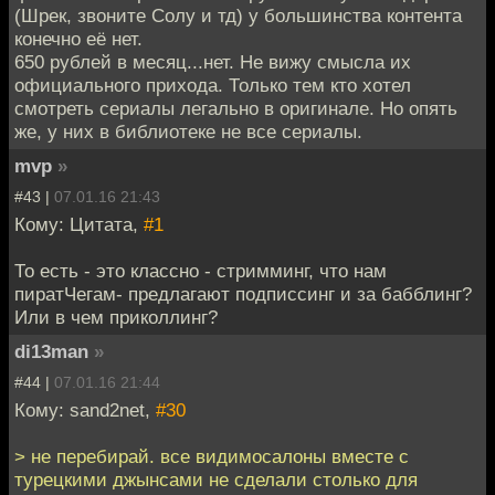
(Шрек, звоните Солу и тд) у большинства контента
конечно её нет.
650 рублей в месяц...нет. Не вижу смысла их
официального прихода. Только тем кто хотел
смотреть сериалы легально в оригинале. Но опять
же, у них в библиотеке не все сериалы.
mvp
»
#43 |
07.01.16 21:43
Кому: Цитата,
#1
То есть - это классно - стримминг, что нам
пиратЧегам- предлагают подписсинг и за бабблинг?
Или в чем приколлинг?
di13man
»
#44 |
07.01.16 21:44
Кому: sand2net,
#30
> не перебирай. все видимосалоны вместе с
турецкими джынсами не сделали столько для