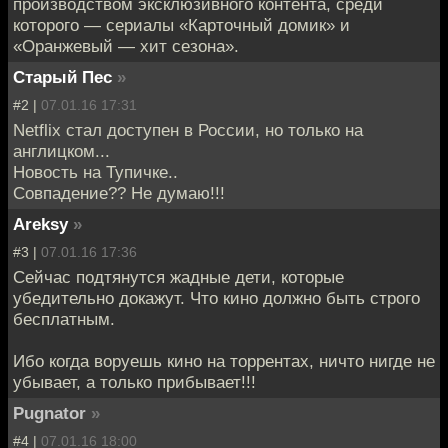
производством эксклюзивного контента, среди
которого — сериалы «Карточный домик» и
«Оранжевый — хит сезона».
Старый Пес
»
#2 |
07.01.16 17:31
Netflix стал доступен в России, но только на
англицком...
Новость на Тупичке..
Совпадение?? Не думаю!!!
Areksy
»
#3 |
07.01.16 17:36
Сейчас подтянутся жадные дети, которые
убедительно докажут. Что кино должно быть строго
бесплатным.
Ибо когда воруешь кино на торрентах, ничто нигде не
убывает, а только прибывает!!!
Pugnator
»
#4 |
07.01.16 18:00