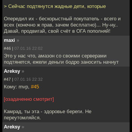
> Сейчас подтянутся жадные дети, которые
Опередил их - бескорыстный покупатель - всего и
всех (конечно ж прав, зачем бесплатно)... Ну-ну..
Давай, продвигай, свой счёт в ОГА пополняй!
maxi
»
#46 |
07.01.16 22:02
Это у нас что, амазон со своими серверами
подтянется, ежели деньги бодро заносить начнут
Areksy
»
#47 |
07.01.16 22:32
Кому: mvp,
#45
[озадаченно смотрит]
Камрад, ты эта - здоровье береги. Не
переутомляйся.
Areksy
»