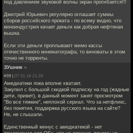
под давлением звуковой волны экран прогибается!!!
Дмитрий Юрьевич регулярно оглашает суммы
сборов российского проката - по всему видно, что
киноиндустрия качает деньги как добрая нефтяная
вышка.
Если эти деньги проплывают мимо кассы
отечественного кинематографа, то виноваты в этом
точно не торренты.
ЗУшник
»
#39 |
07.01.16 21:28
Амедиатеки пока вполне хватает.
Закупил с большой скидкой подписку на год (жадные
дети, привет), в данный момент занят просмотром
"Во все тяжкие", неплохой сериал. Что за нетфликс,
без понятия, поддержка русского языка на сайте?
Не, не слышали.
Единственный минус с амедиатекой - нет
приложения для OSx, что не логично, почему не