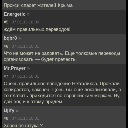
Прокси спасет жителей Крыма
Energetic
»
#5 |
07.01.16 18:00
ждём правильных переводов!
bqbr0
»
#6 |
07.01.16 18:01
Что не может не радовать. Еще толковые переводы
организовать — будет прелесть.
Mr.Prayer
»
#7 |
07.01.16 18:01
Очень правильное поведение Нетфликса. Прожали
копирастов, наконец. Цены бы еще локализовали, а
то платить приходится по европейским меркам. Ну,
дай бог, и к этому придем.
Ujify
»
#8 |
07.01.16 18:01
Хорошая штука ?