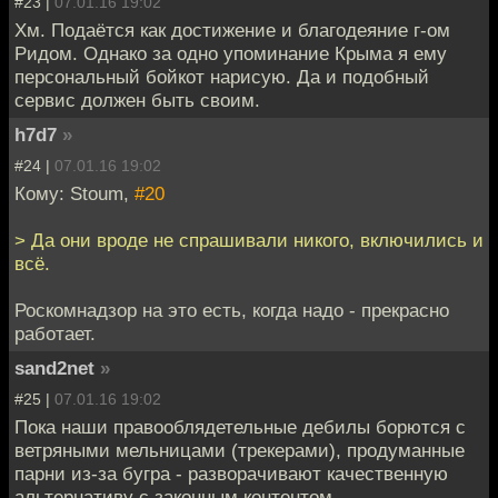
#23 |
07.01.16 19:02
Хм. Подаётся как достижение и благодеяние г-ом
Ридом. Однако за одно упоминание Крыма я ему
персональный бойкот нарисую. Да и подобный
сервис должен быть своим.
h7d7
»
#24 |
07.01.16 19:02
Кому: Stoum,
#20
> Да они вроде не спрашивали никого, включились и
всё.
Роскомнадзор на это есть, когда надо - прекрасно
работает.
sand2net
»
#25 |
07.01.16 19:02
Пока наши правооблядетельные дебилы борются с
ветряными мельницами (трекерами), продуманные
парни из-за бугра - разворачивают качественную
альтернативу с законным контентом.