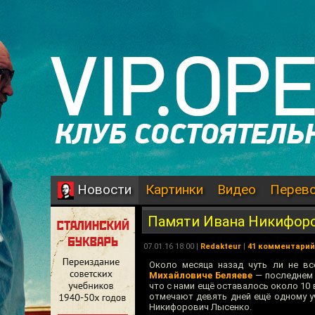
Картинки
Видео
Перев
Новости
Памяти Ивана Никифор
07.01.16 18:00 |
Redakteur
|
41 комментарий
Около месяца назад чуть ли не в
Михайловиче Беляеве
— последнем 
что с нами ещё оставалось около 10 
отмечают девять дней ещё одному уч
Никифорович Лысенко.