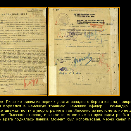
тов. Лысенко одним из первых достиг западного берега канала, прик
м ворвался в немецкую траншею. Немецкий офицер — командир з
е, дважды почти в упор стрелял в тов. Лысенко из пистолета, но не 
ов. Лысенко отказал, в какое-то мгновение он прикладом разбил 
не врага поднялась паника. Момент был использован. Через канал 