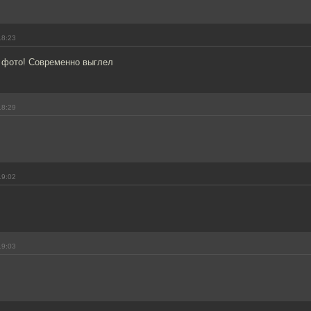
18:23
а фото! Современно выглел
18:29
19:02
19:03