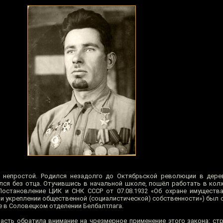
 непростой. Родился незадолго до Октябрьской революции в дере
лся без отца. Отучившись в начальной школе, пошёл работать в колхо
Постановление ЦИК и СНК СССР от 07.08.1932 «Об охране имуществ
 и укреплении общественной (социалистической) собственности») был 
 в Соловецком отделении Белбалтлага.
ласть обратила внимание на чрезмерное применение этого закона: ст