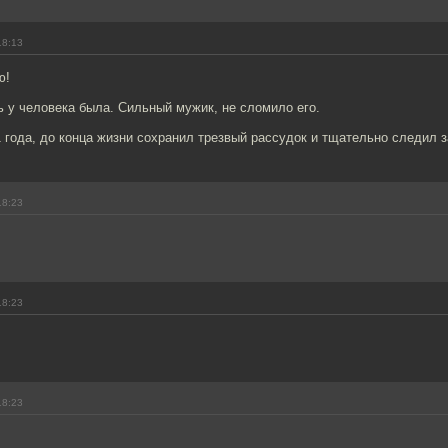
18:13
ю!
 у человека была. Сильный мужик, не сломило его.
 года, до конца жизни сохранил трезвый рассудок и тщательно следил з
18:23
18:23
18:23