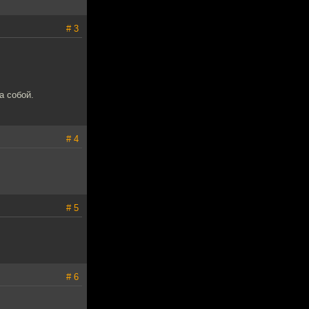
# 3
а собой.
# 4
# 5
# 6