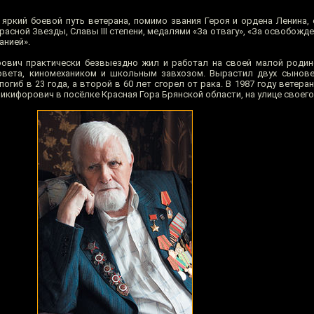
 яркий боевой путь ветерана, помимо звания Героя и ордена Ленина,
 Красной Звезды, Славы III степени, медалями «За отвагу», «За освобожд
анией».
ович практически безвыездно жил и работал на своей малой родин
овета, киномехаником и школьным завхозом. Вырастил двух сынове
погиб в 23 года, а второй в 60 лет сгорел от рака. В 1987 году ветера
Никифорович в посёлке Красная Гора Брянской области, на улице своего