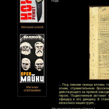
года.
Империя ножей
... Под ливнем свинца вплавь 
Магазин
огнем, стремительным броско
ОПЕРМАЙКИ
действующего на прямой наводк
герою. Подмоченный автомат т
офицеру и его денщику. В ста
несколько наших групп...
(Из представления к Герою.)