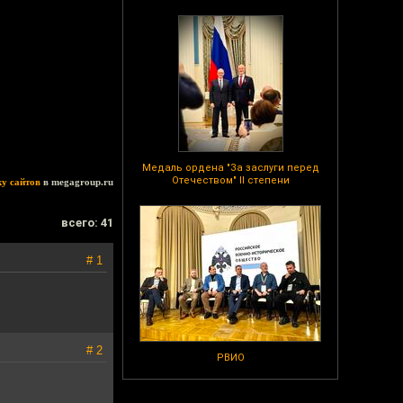
Медаль ордена "За заслуги перед
Отечеством" II степени
ку сайтов
в megagroup.ru
всего: 41
# 1
# 2
РВИО