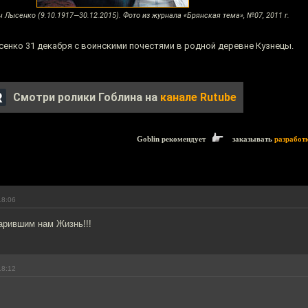
Лысенко (9.10.1917—30.12.2015). Фото из журнала «Брянская тема», №07, 2011 г.
нко 31 декабря с воинскими почестями в родной деревне Кузнецы.
Смотри ролики Гоблина на
канале Rutube
Goblin рекомендует
заказывать
разработ
18:06
арившим нам Жизнь!!!
18:12