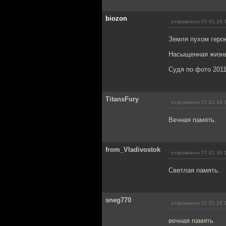
biozon
отправлено 07.01.16 
Земля пухом геро
Насыщенная жизнь
Судя по фото 2011
TitansFury
отправлено 07.01.16 
Вечная память.
from_Vladivostok
отправлено 07.01.16 
Светлая память.
sneg770
отправлено 07.01.16 
вечная память