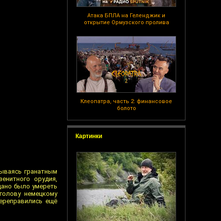
Атака БПЛА на Геленджик и
открытие Ормузского пролива
Клеопатра, часть 2: финансовое
болото
Картинки
рываясь гранатным
енитного орудия,
дано было умереть
голову немецкому
переправились ещё