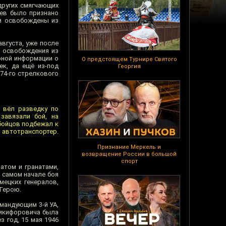
других смягчающих
аев было признано
ли освобождены из
вгуста, уже после
е освобождения из
рной информации о
О предстоящем Турнире Святого
ек, да ещё из-под
Георгия
674-го стрелкового
я вёл разведку по
завязали бой, на
бойцов подбежал к
 автотранспортер.
Признание Меркель и
возвращение России в большой
спорт
атом и гранатами,
в самом начале боя
мецких генералов,
 Герою.
мандующим 3-й УА,
Никифоровича была
з год, 15 мая 1946