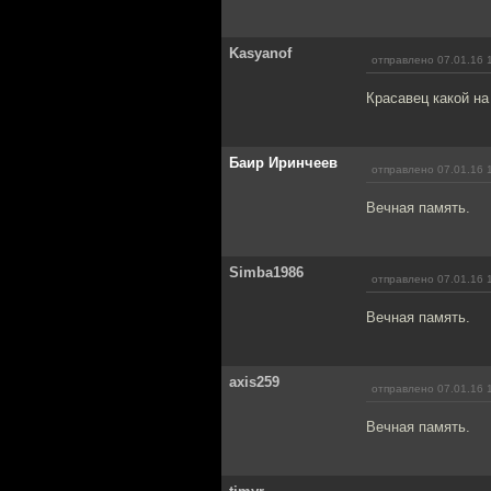
Kasyanof
отправлено 07.01.16 
Красавец какой н
Баир Иринчеев
отправлено 07.01.16 
Вечная память.
Simba1986
отправлено 07.01.16 
Вечная память.
axis259
отправлено 07.01.16 
Вечная память.