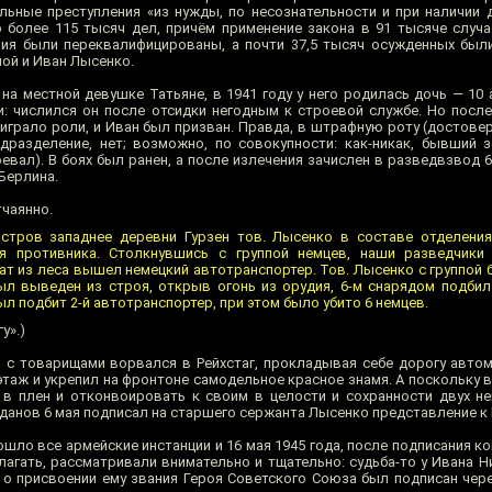
льные преступления «из нужды, по несознательности и при наличии 
 более 115 тысяч дел, причём применение закона в 91 тысяче случ
ния были переквалифицированы, а почти 37,5 тысяч осужденных бы
ой и Иван Лысенко.
а местной девушке Татьяне, в 1941 году у него родилась дочь — 10 а
ли: числился он после отсидки негодным к строевой службе. Но посл
 играло роли, и Иван был призван. Правда, в штрафную роту (достове
разделение, нет; возможно, по совокупности: как-никак, бывший з
оевал). В боях был ранен, а после излечения зачислен в разведвзвод 
Берлина.
чаянно.
 Ястров западнее деревни Гурзен тов. Лысенко в составе отделени
я противника. Столкнувшись с группой немцев, наши разведчики 
ат из леса вышел немецкий автотранспортер. Тов. Лысенко с группой 
ыл выведен из строя, открыв огонь из орудия, 6-м снарядом подбил
л подбит 2-й автотранспортер, при этом было убито 6 немцев.
у».)
о с товарищами ворвался в Рейхстаг, прокладывая себе дорогу автом
этаж и укрепил на фронтоне самодельное красное знамя. А поскольку 
ь в плен и отконвоировать к своим в целости и сохранности двух не
анов 6 мая подписал на старшего сержанта Лысенко представление к
ло все армейские инстанции и 16 мая 1945 года, после подписания ко
лагать, рассматривали внимательно и тщательно: судьба-то у Ивана 
з о присвоении ему звания Героя Советского Союза был подписан чере