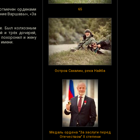
 отмечен орденами
65
ение Варшавы», «За
е. Был колхозным
й и трёх дочерей,
н похоронил и жену
 имени.
Остров Сахалин, река Найба
Медаль ордена "За заслуги перед
Отечеством" II степени