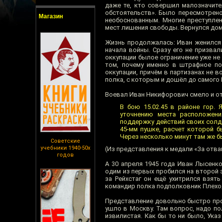
даже те, кто совершил малозначите
обстоятельств». Было пересмотрено
Магазин
необоснованным. Многие преступле
мест лишения свободы. Вернулся дом
Жизнь продолжалась: Иван женился н
начала войны. Сразу его не призва
оккупации былое ограничение уже не
том, почему именно в штрафное под
оккупации, причём в партизанах не в
полка, с которым и дошёл до самого 
Воевал Иван Никифорович смело и от
В бою 15.02.45 в районе гор.
уточнению места расположени
поддержку действий своих солд
45-мм пушке, расчет которой б
Через несколько минут там же бы
Советские
учебники 1940-50х
(Из представления к медали «За отваг
годов
А 30 апреля 1945 года Иван Лысенк
одим из первых пробился на второй 
за Рейхстаг он ещё ухитрился взят
командир полка подполковник Плеход
Представление довольно быстро прош
ушло в Москву. Там вопрос, надо по
извилистая. Как бы то ни было, Ука