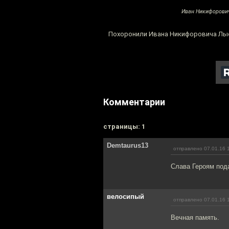
Иван Никифорович 
Похоронили Ивана Никифоровича Лысе
Комментарии
cтраницы: 1
Demtaurus13
отправлено 07.01.16 
Слава Героям под
велосипый
отправлено 07.01.16 
Вечная память.