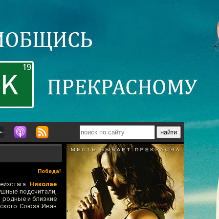
Победа!
Рейхстага
Николае
ушные подсчитали,
я родные и близкие
тского Союза Иван