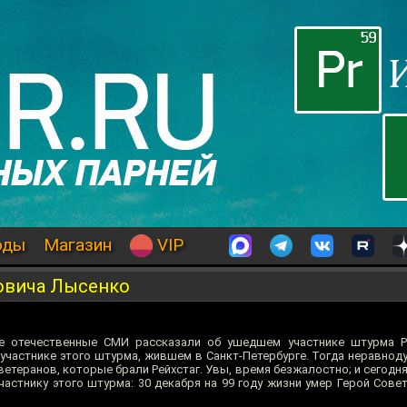
оды
Магазин
VIP
овича Лысенко
се отечественные СМИ рассказали об ушедшем участнике штурма 
участнике этого штурма, жившем в Санкт-Петербурге. Тогда неравнод
ветеранов, которые брали Рейхстаг. Увы, время безжалостно; и сегодн
астнику этого штурма: 30 декабря на 99 году жизни умер Герой Сове