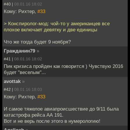
#40 |
08.01.16 18:02
Кому: Рихтер,
#33
> Конспиролог-мод: чой-то у американцев все
плохое включает девятку и две единицы
Что же тогда будет 9 ноября?
Гражданин79
»
#41 |
08.01.16 18:02
Пик кризиса пройден как говорится ) Чувствую 2016
будет "веселым"...
avottak
»
#42 |
08.01.16 18:03
Кому: Рихтер,
#33
И самое тяжелое авиапроисшествие до 9/11 была
катастрофа рейса АА 191.
Вот и не верь после этого в нумерологию!
Agalloch
»