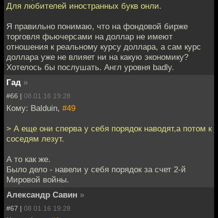
Для любителей иностранных букв онли.
Я правильно понимаю, что на фондовой бирже
торговля фьючерсами на доллар не имеют
отношения к реальному курсу доллара, а сам курс
доллара уже не влияет ни на какую экономику?
Хотелось бы послушать. Англ уровня badly.
Гад
»
#66 |
08.01.16 19:28
Кому: Balduin,
#49
> А еще они сперва у себя порядок наводят,а потом к
соседям лезут.
А то как же.
Было дело - навели у себя порядок за счет 2-й
Мировой войны.
Александр Савин
»
#67 |
08.01.16 19:28