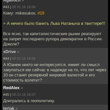
#43 |
08.01.16 18:04
Кому: mikesukov,
#19
> А нечего было банить Льва Натаныча в твиттере!!!
Все ясно, так капиталистические рынки реагируют
на запрет последнего рупора демократии в России.
Доколе?
xDrive
»
#44 |
08.01.16 18:06
А Юанем никто не интересуется, имеет ли смысл
закупаться им сейчас в надежде на то, что лет через
10 он станет резервной мировой валютой и его
стоимость взлетит?
RedAlex
»
#45 |
08.01.16 18:07
Доигрались в геополитику.
lertak
»