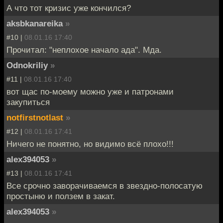
А что тот кризис уже кончился?
aksbkanareika
»
#10 |
08.01.16 17:40
Прочитал: "неплохое начало ада". Мда.
Odnokriliy
»
#11 |
08.01.16 17:40
вот щас по-моему можно уже и патронами
закупиться
notfirstnotlast
»
#12 |
08.01.16 17:41
Ничего не понятно, но видимо всё плохо!!!
alex394053
»
#13 |
08.01.16 17:41
Все срочно заворачиваемся в звездно-полосатую
простыню и ползем в закат.
alex394053
»