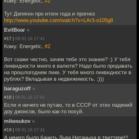
Кому: Energetic,
#2
Тут Делягин про итоги года и прогноз
http://www.youtube.com/watch?v=LAr3-o105g8
EvilBoar
»
#17 |
08.01.16 17:41
Кому: Energetic,
#2
Вот скажи честно, зачем тебе это знание? :) У тебя
ликвидности много в валюте? Надо было продавать
на прошлогоднем пике. У тебя много ликвидности в
рублях? Вкладывая в недвижимость. ;)))
baraguzoff
»
#18 |
08.01.16 17:41
Если я ничего не путаю, то в СССР от этих падений
доу джонсов, было как-то похуй.
mikesukov
»
#19 |
08.01.16 17:41
А нечего было банить Льва Натаныча в твиттере!!!