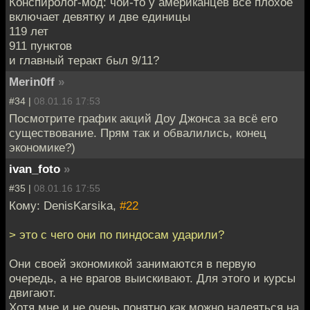
Конспиролог-мод: чой-то у американцев все плохое
включает девятку и две единицы
119 лет
911 пунктов
и главный теракт был 9/11?
Merin0ff
»
#34 |
08.01.16 17:53
Посмотрите график акций Доу Джонса за всё его
существование. Прям так и обвалились, конец
экономике?)
ivan_foto
»
#35 |
08.01.16 17:55
Кому: DenisKarsika,
#22
> это с чего они по пиндосам ударили?
Они своей экономикой занимаются в первую
очередь, а не врагов выискивают. Для этого и курсы
двигают.
Хотя мне и не очень понятно как можно надеяться на