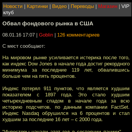
Новости
|
Картинки
|
Видео
|
Переводы
|
Магазин
|
VIP
клуб
Обвал фондового рынка в США
08.01.16 17:07
|
Goblin
|
126 комментариев
С мест сообщают:
На мировом рынке усиливается истерика после того,
как индекс Dow Jones в начале года достиг рекордного
минимума за последние 119 лет, обвалившись
больше чем на пять процентов.
Индекс потерял 911 пунктов, что является худшим
показателем с 1897 года. Это стало худшим
четырехдневным спадом в начале года за всю
историю подсчетов, по данным компании FactSet.
Индекс Nasdaq обрушился на 6 процентов и стал
худшим за последние 16 лет – с 2000 года.
"Инвесторы начали этот год в состоянии паники", —