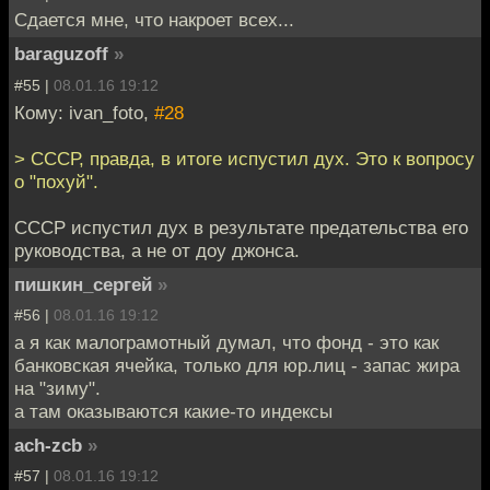
Сдается мне, что накроет всех...
baraguzoff
»
#55 |
08.01.16 19:12
Кому: ivan_foto,
#28
> СССР, правда, в итоге испустил дух. Это к вопросу
о "похуй".
СССР испустил дух в результате предательства его
руководства, а не от доу джонса.
пишкин_сергей
»
#56 |
08.01.16 19:12
а я как малограмотный думал, что фонд - это как
банковская ячейка, только для юр.лиц - запас жира
на "зиму".
а там оказываются какие-то индексы
ach-zcb
»
#57 |
08.01.16 19:12