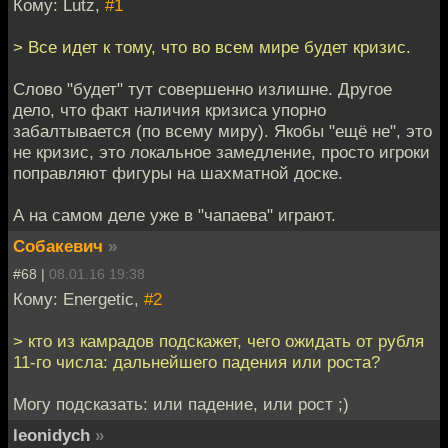
Кому: Lutz,
#1
> Все идет к тому, что во всем мире будет кризис.
Слово "будет" тут совершенно излишне. Другое
дело, что факт наличия кризиса упорно
забалтывается (по всему миру). Якобы "ещё не", это
не кризис, это локальное замедление, просто игроки
поправляют фигуры на шахматной доске.
А на самом деле уже в "чапаева" играют.
Собакевич
»
#68 |
08.01.16 19:38
Кому: Energetic,
#2
> кто из камрадов подскажет, чего ожидать от рубля
11-го числа: дальнейшего падения или роста?
Могу подсказать: или падение, или рост ;)
leonidych
»