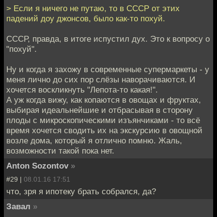
> Если я ничего не путаю, то в СССР от этих
падений доу джонсов, было как-то похуй.
СССР, правда, в итоге испустил дух. Это к вопросу о
"похуй".
Ну и когда я захожу в современные супермаркеты - у
меня лично до сих пор слёзы наворачиваются. И
хочется воскликнуть "Лепота-то какая!".
А уж когда вижу, как копаются в овощах и фруктах,
выбирая идеальнейшие и отбрасывая в сторону
плоды с микроскопическими изъянчиками - то всё
время хочется сводить их на экскурсию в овощной
возле дома, который я отлично помню. Жаль,
возможности такой пока нет.
Anton Sozontov
»
#29 |
08.01.16 17:51
что, зря я ипотеку брать собрался, да?
Завал
»