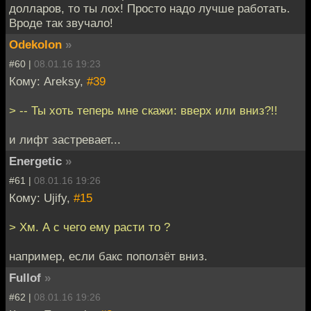
долларов, то ты лох! Просто надо лучше работать.
Вроде так звучало!
Odekolon
»
#60 |
08.01.16 19:23
Кому: Areksy,
#39
> -- Ты хоть теперь мне скажи: вверх или вниз?!!
и лифт застревает...
Energetic
»
#61 |
08.01.16 19:26
Кому: Ujify,
#15
> Хм. А с чего ему расти то ?
например, если бакс поползёт вниз.
Fullof
»
#62 |
08.01.16 19:26