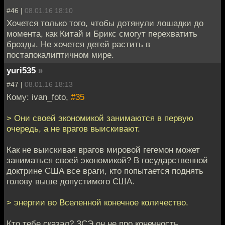
#46 |
08.01.16 18:10
Хочется только того, чтобы дотянули лошадки до
момента, как Китай и Брикс смогут перехватить
брозды. Не хочется детей растить в
постапокалиптичном мире.
yuri535
»
#47 |
08.01.16 18:13
Кому: ivan_foto,
#35
> Они своей экономикой занимаются в первую
очередь, а не врагов выискивают.
Как не выискивая врагов мировой гегемон может
заниматься своей экономикой? В государственной
доктрине США все враги, кто попытается поднять
голову выше допустимого США.
> энергии во Вселенной конечное количество.
Кто тебе сказал? ЗСЭ он не про конечность.