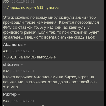
#30 |
08.01.16 17:51
> Индекс потерял 911 пунктов
Это ж сколько по всему миру скинули акций чтоб
произошли такие изменения. Кажется поторопился
ФРС со ставкой то. А у нас сейчас каникулы у
фондового рынка? Если так, то при открытии будет
армагедец. Наших то всегда сильнее скидывают.
Abamurus
»
#31 |
08.01.16 17:51
7,8,9,10 на ММВБ выходные
shtuzers
»
#32 |
08.01.16 17:51
Кто-то ворочает миллионами на бирже, играя на
понижение, а кто живет от зп до зп - вот такой он -
это мир.
Рихтер
»
#33 |
08.01.16 17:51