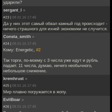
ударили?
sergant_l
»
#23 |
08.01.16 17:45
Да у них этот самый обвал кажный год происходит -
ничего страшного для ихней экономики не случится.
Consta_smith
»
#24 |
08.01.16 17:45
Кому: Energetic,
#2
Так торги, по-моему с 3 числа уже идут и рубль
падает. 11 числа, думаю, ничего необычного,
небольшое снижение.
kremhrust
»
#25 |
08.01.16 17:45
Мир плавно погружается в жопу.
EvilBoar
»
#26 |
08.01.16 17:45