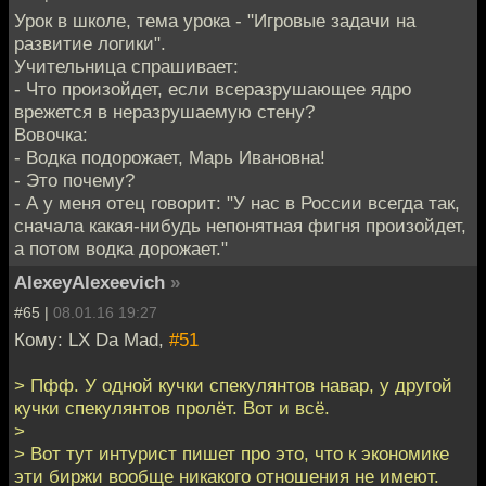
Урок в школе, тема урока - "Игровые задачи на
развитие логики".
Учительница спрашивает:
- Что произойдет, если всеразрушающее ядро
врежется в неразрушаемую стену?
Вовочка:
- Водка подорожает, Марь Ивановна!
- Это почему?
- А у меня отец говорит: "У нас в России всегда так,
сначала какая-нибудь непонятная фигня произойдет,
а потом водка дорожает."
AlexeyAlexeevich
»
#65 |
08.01.16 19:27
Кому: LX Da Mad,
#51
> Пфф. У одной кучки спекулянтов навар, у другой
кучки спекулянтов пролёт. Вот и всё.
>
> Вот тут интурист пишет про это, что к экономике
эти биржи вообще никакого отношения не имеют.