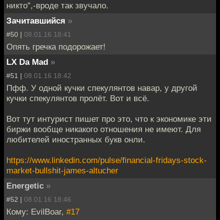
никто",-вроде так звучало.
Зачитавшийся
»
#50 |
08.01.16 18:41
Опять гречка подорожает!
LX Da Mad
»
#51 |
08.01.16 18:42
Пфф. У одной кучки спекулянтов навар, у другой
кучки спекулянтов пролёт. Вот и всё.
Вот тут интурист пишет про это, что к экономике эти
биржи вообще никакого отношения не имеют. Для
любителей иностранных букв онли.
https://www.linkedin.com/pulse/financial-fridays-stock-
market-bullshit-james-altucher
Energetic
»
#52 |
08.01.16 18:46
Кому: EvilBoar,
#17