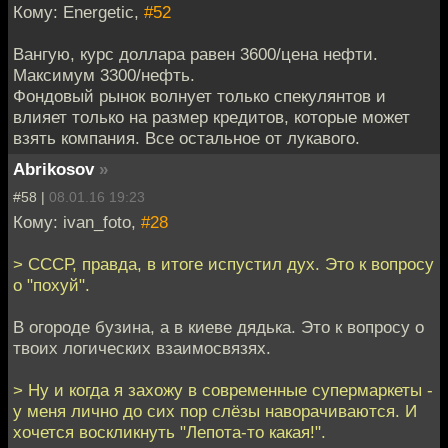
Кому: Energetic,
#52
Вангую, курс доллара равен 3600/цена нефти.
Максимум 3300/нефть.
Фондовый рынок волнует только спекулянтов и
влияет только на размер кредитов, которые может
взять компания. Все остальное от лукавого.
Abrikosov
»
#58 |
08.01.16 19:23
Кому: ivan_foto,
#28
> СССР, правда, в итоге испустил дух. Это к вопросу
о "похуй".
В огороде бузина, а в киеве дядька. Это к вопросу о
твоих логических взаимосвязях.
> Ну и когда я захожу в современные супермаркеты -
у меня лично до сих пор слёзы наворачиваются. И
хочется воскликнуть "Лепота-то какая!".