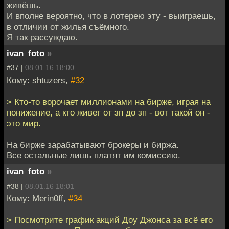
живёшь.
И вполне вероятно, что в лотерею эту - выиграешь,
в отличии от жилья съёмного.
Я так рассуждаю.
ivan_foto
»
#37 |
08.01.16 18:00
Кому: shtuzers,
#32
> Кто-то ворочает миллионами на бирже, играя на
понижение, а кто живет от зп до зп - вот такой он -
это мир.
На бирже зарабатывают брокеры и биржа.
Все остальные лишь платят им комиссию.
ivan_foto
»
#38 |
08.01.16 18:01
Кому: Merin0ff,
#34
> Посмотрите график акций Доу Джонса за всё его