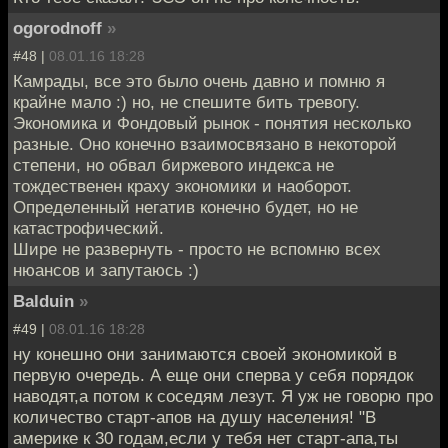
ogorodnoff
»
#48 |
08.01.16 18:28
Камрады, все это было очень давно и помню я
крайне мало :) но, не спешите бить тревогу.
Экономика и Фондовый рынок - понятия несколько
разные. Оно конечно взаимосвязано в некоторой
степени, но обвал биржевого индекса не
тождественен краху экономики и наоборот.
Определенный негатив конечно будет, но не
катастрофический.
Шире не развернуть - просто не вспомню всех
нюансов и запутаюсь :)
Balduin
»
#49 |
08.01.16 18:28
ну конешно они занимаются своей экономикой в
первую очередь. А еще они сперва у себя порядок
наводят,а потом к соседям лезут. Я уж не говорю про
количество старт-апов на душу населения! "В
америке к 30 годам,если у тебя нет старт-апа,ты