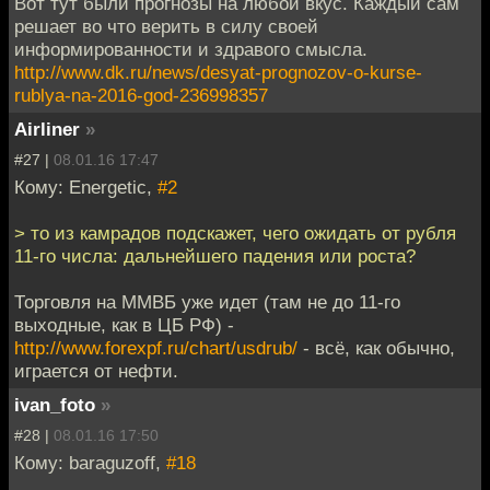
Вот тут были прогнозы на любой вкус. Каждый сам
решает во что верить в силу своей
информированности и здравого смысла.
http://www.dk.ru/news/desyat-prognozov-o-kurse-
rublya-na-2016-god-236998357
Airliner
»
#27 |
08.01.16 17:47
Кому: Energetic,
#2
> то из камрадов подскажет, чего ожидать от рубля
11-го числа: дальнейшего падения или роста?
Торговля на ММВБ уже идет (там не до 11-го
выходные, как в ЦБ РФ) -
http://www.forexpf.ru/chart/usdrub/
- всё, как обычно,
играется от нефти.
ivan_foto
»
#28 |
08.01.16 17:50
Кому: baraguzoff,
#18