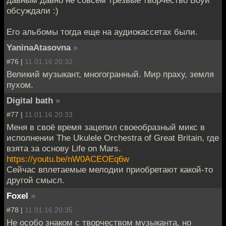
обсуждали :)
Его альбомы тогда еще на аудиокассетах были.
YaninaAtasovna
»
#76 |
11.01.16 20:32
Великий музыкант, многогранный. Мир праху, земля
пухом.
Digital bath
»
#77 |
11.01.16 20:33
Меня в своё время зацепил своеобразный микс в
исполнении The Ukulele Orchestra of Great Britain, где
взята за основу Life on Mars.
https://youtu.be/nW0ACEOEq6w
Сейчас вплетаемые мелодии приобретают какой-то
другой смысл.
Foxel
»
#78 |
11.01.16 20:35
Не особо знаком с творчеством музыканта, но