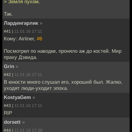
> Земля пухом.
Так.
Ларденгарлик
»
#41 |
11.01.16 17:11
Кому: Airliner,
#6
Посмотрел по наводке, проняло аж до костей. Мир
праху Дэвида.
Grin
»
#42 |
11.01.16 17:11
В юности много слушал его, хороший был. Жалко,
уходят люди-уходит эпоха.
KostyaGem
»
#43 |
11.01.16 17:11
RIP
dorsett
»
#44 |
11.01.16 17:28