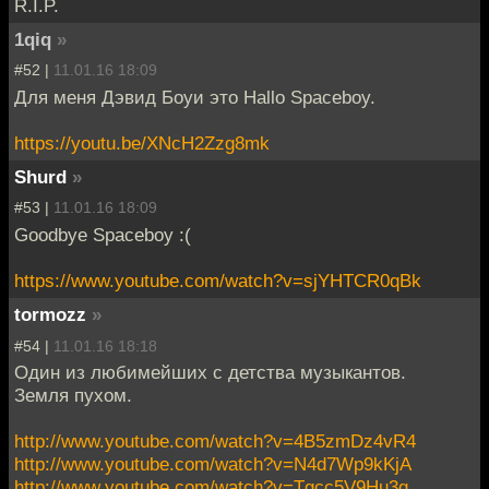
R.I.P.
1qiq
»
#52 |
11.01.16 18:09
Для меня Дэвид Боуи это Hallo Spaceboy.
https://youtu.be/XNcH2Zzg8mk
Shurd
»
#53 |
11.01.16 18:09
Goodbye Spaceboy :(
https://www.youtube.com/watch?v=sjYHTCR0qBk
tormozz
»
#54 |
11.01.16 18:18
Один из любимейших с детства музыкантов.
Земля пухом.
http://www.youtube.com/watch?v=4B5zmDz4vR4
http://www.youtube.com/watch?v=N4d7Wp9kKjA
http://www.youtube.com/watch?v=Tgcc5V9Hu3g