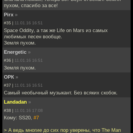
пухом, спасибо за все!
Pirx
»
#35 |
11.01.16 16:51
Space Oddity, а так же Life on Mars из самых
любимых песен вообще.
Земля пухом.
Energetic
»
#36 |
11.01.16 16:51
Земля пухом.
ОРК
»
#37 |
11.01.16 16:51
Самый необычный музыкант. Без всяких скобок.
Landadan
»
#38 |
11.01.16 17:08
Кому: SS20,
#7
> А ведь многие до сих пор уверены, что The Man