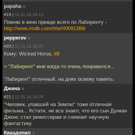
papaha
»
#19 |
11.01.16 16:13
Помню в кино прежде всего по Лабиринту -
http://www.imdb.com/title/tt0091369/
pepperov
»
#20 |
11.01.16 16:25
Кому: Wicked Horse,
#8
> "Лабиринт" мне когда-то очень понравился...
"Лабиринт" отличный, на днях освежу память.
Джина
»
#21 |
11.01.16 16:29
"Человек, упавший на Землю" тоже отличная
фильма... Кстати, не все знают, что его сын Дункан
Джонс стал режиссерам и снимает научную
фантастику.
Кваздопил
»