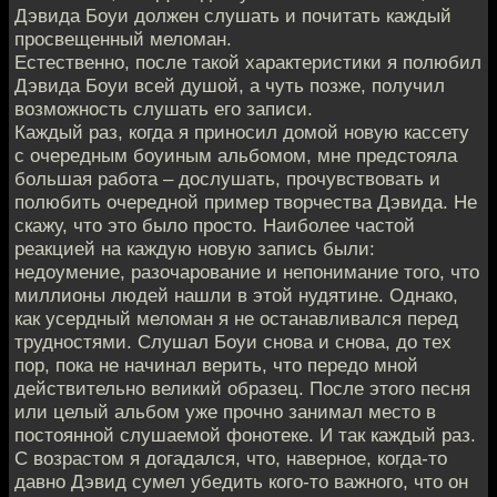
Дэвида Боуи должен слушать и почитать каждый
просвещенный меломан.
Естественно, после такой характеристики я полюбил
Дэвида Боуи всей душой, а чуть позже, получил
возможность слушать его записи.
Каждый раз, когда я приносил домой новую кассету
с очередным боуиным альбомом, мне предстояла
большая работа – дослушать, прочувствовать и
полюбить очередной пример творчества Дэвида. Не
скажу, что это было просто. Наиболее частой
реакцией на каждую новую запись были:
недоумение, разочарование и непонимание того, что
миллионы людей нашли в этой нудятине. Однако,
как усердный меломан я не останавливался перед
трудностями. Слушал Боуи снова и снова, до тех
пор, пока не начинал верить, что передо мной
действительно великий образец. После этого песня
или целый альбом уже прочно занимал место в
постоянной слушаемой фонотеке. И так каждый раз.
С возрастом я догадался, что, наверное, когда-то
давно Дэвид сумел убедить кого-то важного, что он