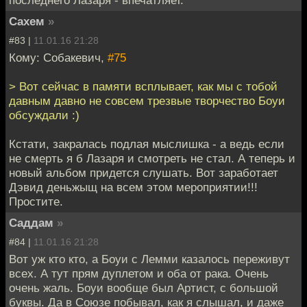
последнего Лазаря - впечатляет.
Сахем
»
#83 |
11.01.16 21:28
Кому: Собакевич,
#75
> Вот сейчас в памяти всплывает, как мы с тобой
давным давно не совсем трезвые творчество Боуи
обсуждали :)
Кстати, закралась подлая мыслишка - а ведь если
не смерть я б Лазаря и смотреть не стал. А теперь и
новый альбом придется слушать. Вот заработает
Дэвид деньжыщ на всем этом мероприятии!!!
Простите.
Саддам
»
#84 |
11.01.16 21:28
Вот уж кто кто, а Боуи с Лемми казалось переживут
всех. А тут прям дуплетом и оба от рака. Очень
очень жаль. Боуи вообще был Артист, с большой
буквы. Да в Союзе побывал, как я слышал, и даже