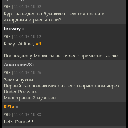
#66 |
11.01.16 19:02
Курт на видео по бумажке с текстом песни и
аккордами играет что ли?
browny
»
#67 |
11.01.16 19:12
Кому: Airliner,
#6
Последнее у Меркюри выглядело примерно так же.
Анатолий78
»
#68 |
11.01.16 19:25
Земля пухом.
Первый раз познакомился с его творчеством через
Under Pressure.
Многогранный музыкант.
021й
»
#69 |
11.01.16 19:30
Let's Dance!!!