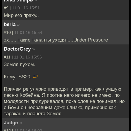
#9 |
11.01.16 15:51
Мир его праху..
beria
»
#10 |
11.01.16 15:54
эх..... такие таланты уходят....Under Pressure
DoctorGrey
»
#11 |
11.01.16 15:56
Земля пухом.
Кому: SS20,
#7
Причем регулярно приводят в пример, как лучшую
песню Кобейна. Я против него ничего не имею, по
молодости придуривался, пока слов не понимал, но
с Боуи он несравним даже близко, примерно как
таракан и планета Земля.
Judge
»
#12 |
11.01.16 16:00