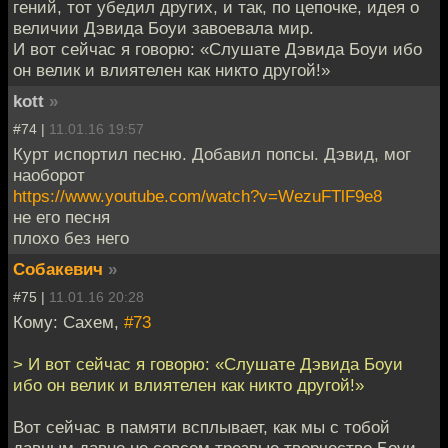
гений, тот убедил других, и так, по цепочке, идея о
величии Дэвида Боуи завоевала мир.
И вот сейчас я говорю: «Слушате Дэвида Боуи ибо
он велик и влиятелен как никто другой!»
kott
»
#74 |
11.01.16 19:57
Курт испортил песню. Добавил попсы. Дэвид, мог
наоборот
https://www.youtube.com/watch?v=WezuFTlF9e8
не его песня
плохо без него
Собакевич
»
#75 |
11.01.16 20:28
Кому: Сахем,
#73
> И вот сейчас я говорю: «Слушате Дэвида Боуи
ибо он велик и влиятелен как никто другой!»
Вот сейчас в памяти всплывает, как мы с тобой
давным давно не совсем трезвые творчество Боуи