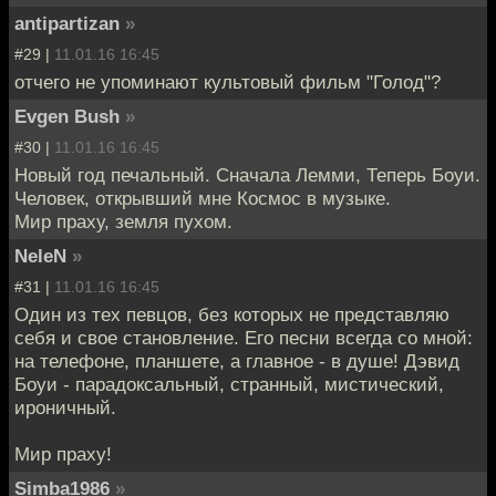
antipartizan
»
#29 |
11.01.16 16:45
отчего не упоминают культовый фильм "Голод"?
Evgen Bush
»
#30 |
11.01.16 16:45
Новый год печальный. Сначала Лемми, Теперь Боуи.
Человек, открывший мне Космос в музыке.
Мир праху, земля пухом.
NeleN
»
#31 |
11.01.16 16:45
Один из тех певцов, без которых не представляю
себя и свое становление. Его песни всегда со мной:
на телефоне, планшете, а главное - в душе! Дэвид
Боуи - парадоксальный, странный, мистический,
ироничный.
Мир праху!
Simba1986
»