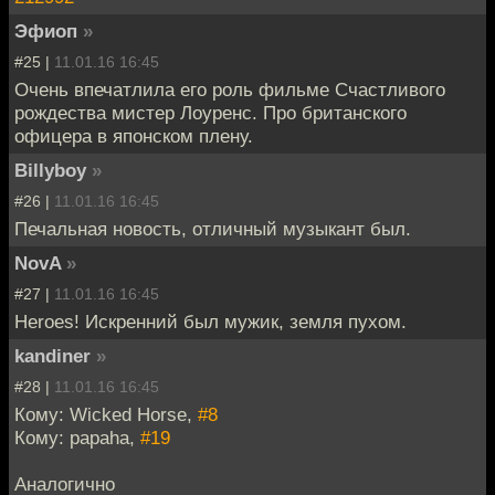
Эфиоп
»
#25 |
11.01.16 16:45
Очень впечатлила его роль фильме Счастливого
рождества мистер Лоуренс. Про британского
офицера в японском плену.
Billyboy
»
#26 |
11.01.16 16:45
Печальная новость, отличный музыкант был.
NovA
»
#27 |
11.01.16 16:45
Heroes! Искренний был мужик, земля пухом.
kandiner
»
#28 |
11.01.16 16:45
Кому: Wicked Horse,
#8
Кому: papaha,
#19
Аналогично