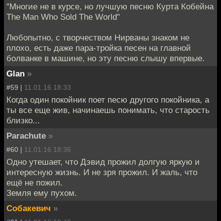
"Многие не в курсе, но лучшую песню Курта Кобейна
The Man Who Sold The World"
Любопытно, с творчеством Нирваны знаком не
плохо, есть даже пара-тройка песен на главной
болванке в машине, но эту песню слышу впервые.
Glan
»
#59 |
11.01.16 18:33
Когда один покойник поет песю другого покойника, а
ты все еще жив, начинаешь понимать, что старость
близко...
Parachute
»
#60 |
11.01.16 18:36
Одно утешает, что Дэвид прожил долгую яркую и
интересную жизнь. И не зря прожил. И жаль, что
ещё не пожил.
Земля ему пухом.
Собакевич
»