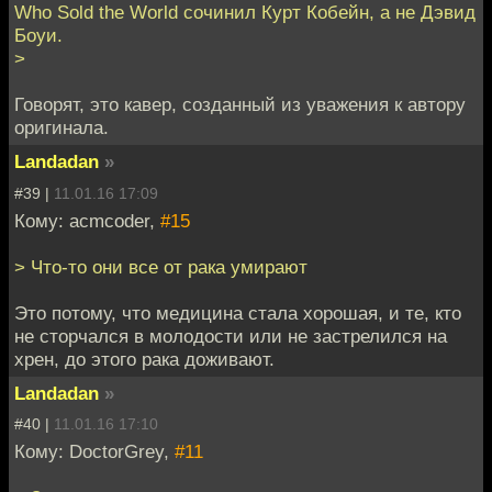
Who Sold the World сочинил Курт Кобейн, а не Дэвид
Боуи.
>
Говорят, это кавер, созданный из уважения к автору
оригинала.
Landadan
»
#39 |
11.01.16 17:09
Кому: acmcoder,
#15
> Что-то они все от рака умирают
Это потому, что медицина стала хорошая, и те, кто
не сторчался в молодости или не застрелился на
хрен, до этого рака доживают.
Landadan
»
#40 |
11.01.16 17:10
Кому: DoctorGrey,
#11