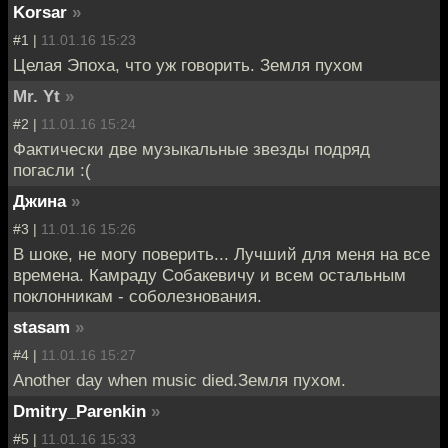
Korsar
»
#1 |
11.01.16 15:23
Целая Эпоха, что уж говорить. Земля пухом
Mr. Yt
»
#2 |
11.01.16 15:24
Фактически две музыкальные звезды подряд
погасли :(
Джина
»
#3 |
11.01.16 15:26
В шоке, не могу поверить... Лучший для меня на все
времена. Камраду Собакевичу и всем остальным
поклонникам - соболезнования.
stasam
»
#4 |
11.01.16 15:27
Another day when music died.Земля пухом.
Dmitry_Parenkin
»
#5 |
11.01.16 15:33