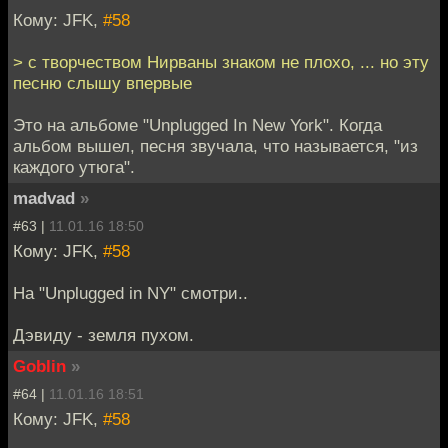
Кому: JFK,
#58
> с творчеством Нирваны знаком не плохо, ... но эту
песню слышу впервые
Это на альбоме "Unplugged In New York". Когда
альбом вышел, песня звучала, что называется, "из
каждого утюга".
madvad
»
#63 |
11.01.16 18:50
Кому: JFK,
#58
На "Unplugged in NY" смотри..
Дэвиду - земля пухом.
Goblin
»
#64 |
11.01.16 18:51
Кому: JFK,
#58