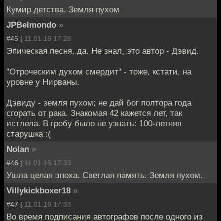
Кумир детства. Земля пухом
JPBelmondo
»
#45 |
11.01.16 17:28
Эпическая песня, да. Не знал, это автор - Дэвид.
"Отроческим духом смердит" - тоже, кстати, на
уровне у Нирваны.
Дэвиду - земля пухом; не дай бог полтора года
сгорать от рака. Знакомая 42 кажется лет, так
истлела. В гробу было не узнать: 100-летняя
старушка :(
Nolan
»
#46 |
11.01.16 17:33
Ушла целая эпоха. Светлая память. Земля пухом.
Villykickboxer18
»
#47 |
11.01.16 17:33
Во время подписания автографов после одного из