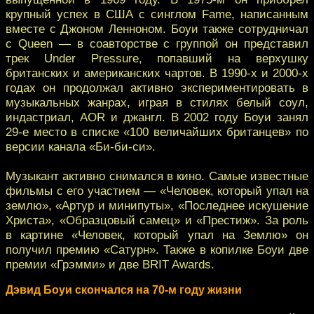
крупный успех в США с синглом Fame, написанным
вместе с Джоном Ленноном. Боуи также сотрудничал
с Queen — в соавторстве с группой он представил
трек Under Pressure, попавший на верхушку
британских и американских чартов. В 1990-х и 2000-х
годах он продолжал активно экспериментировать в
музыкальных жанрах, играя в стилях белый соул,
индастриал, AOR и джангл. В 2002 году Боуи занял
29-е место в списке «100 величайших британцев» по
версии канала «Би-би-си».
Музыкант активно снимался в кино. Самые известные
фильмы с его участием — «Человек, который упал на
землю», «Артур и минипуты», «Последнее искушение
Христа», «Образцовый самец» и «Престиж». За роль
в картине «Человек, который упал на Землю» он
получил премию «Сатурн». Также в копилке Боуи две
премии «Грэмми» и две BRIT Awards.
Дэвид Боуи скончался на 70-м году жизни