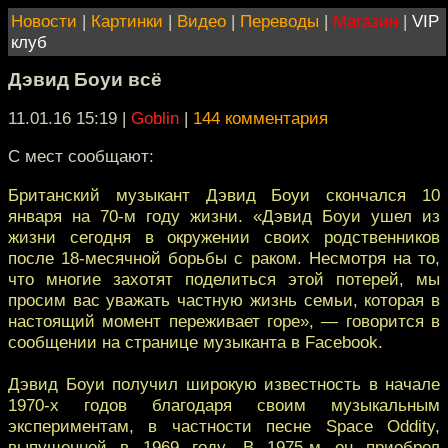
Новости
|
Картинки
|
Видео
|
Переводы
|
Магазин
|
VIP
клуб
Дэвид Боуи всё
11.01.16 15:19
|
Goblin
|
144 комментария
С мест сообщают:
Британский музыкант Дэвид Боуи скончался 10
января на 70-м году жизни. «Дэвид Боуи ушел из
жизни сегодня в окружении своих родственников
после 18-месячной борьбы с раком. Несмотря на то,
что многие захотят поделиться этой потерей, мы
просим вас уважать частную жизнь семьи, которая в
настоящий момент переживает горе», — говорится в
сообщении на странице музыканта в Facebook.
Дэвид Боуи получил широкую известность в начале
1970-х годов благодаря своим музыкальным
экспериментам, в частности песне Space Oddity,
выпущенной в 1969 году. В 1975-м он приобрел