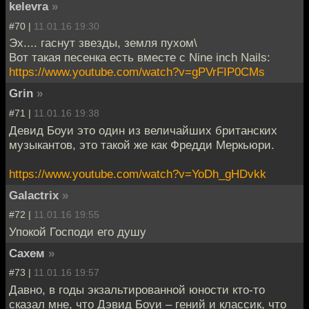
kelevra
»
#70 |
11.01.16 19:30
Эх.... гаснут звезды, земля пухом\
Вот такая песенка есть вместе с Nine inch Nails:
https://www.youtube.com/watch?v=gPVrFIP0CMs
Grin
»
#71 |
11.01.16 19:38
Девид Боуи это один из величайших британских
музыкантов, это такой же как Фредди Меркьюри.
https://www.youtube.com/watch?v=YoDh_gHDvkk
Galactrix
»
#72 |
11.01.16 19:55
Упокой Господи его душу
Сахем
»
#73 |
11.01.16 19:57
Давно, в годы экзальтированной юности кто-то
сказал мне, что Дэвид Боуи – гений и классик, что