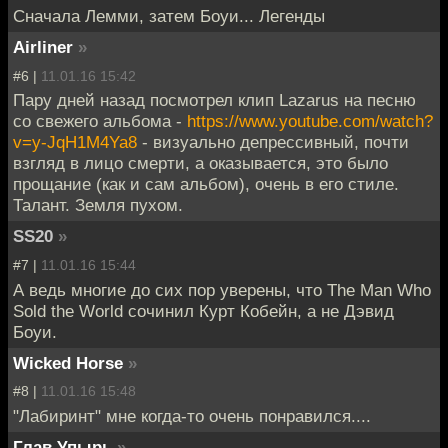
Сначала Лемми, затем Боуи... Легенды
Airliner
»
#6 |
11.01.16 15:42
Пару дней назад посмотрел клип Lazarus на песню
со свежего альбома -
https://www.youtube.com/watch?
v=y-JqH1M4Ya8
- визуально депрессивный, почти
взгляд в лицо смерти, а оказывается, это было
прощание (как и сам альбом), очень в его стиле.
Талант. Земля пухом.
SS20
»
#7 |
11.01.16 15:44
А ведь многие до сих пор уверены, что The Man Who
Sold the World сочинил Курт Кобейн, а не Дэвид
Боуи.
Wicked Horse
»
#8 |
11.01.16 15:48
"Лабиринт" мне когда-то очень понравился....
Глав Упырь
»