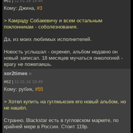
#61 |
11.01.16 18:46
Кому: Джина,
#3
> Камраду Собакевичу и всем остальным
поклонникам - соболезнования.
Да, из моих любимых исполнителей.
Новость услышал - охренел, альбом недавно он
новый записал. 18 месяцев мучаться онкологией -
врагу не пожелаешь.
xor2times
»
#62 |
11.01.16 18:49
Кому: рубик,
#55
> Хотел купить на гуглмьюзик его новый альбом, но
не нашёл.
Странно. Blackstar есть в гугловском маркете, по
крайней мере в России. Стоит 119р.