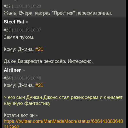
#22 |
11.01.16 16:29
Жаль. Вчера, как раз "Престиж" пересматривал.
Steel Rat
»
#23 |
11.01.16 16:37
Земля пухом.
Кому: Джина,
#21
Да он Варкрафта режиссёр. Интересно.
Airliner
»
#24 |
11.01.16 16:40
Кому: Джина,
#21
> его сын Дункан Джонс стал режиссерам и снимает
научную фантастику
Кстати вот он -
https://twitter.com/ManMadeMoon/status/686441083648
212992