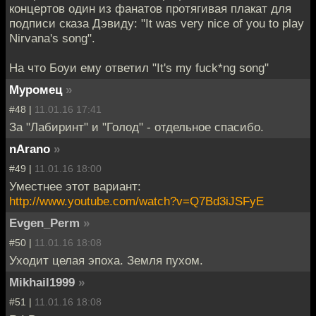
концертов один из фанатов протягивая плакат для
подписи сказа Дэвиду: "It was very nice of you to play
Nirvana's song".
На что Боуи ему ответил "It's my fuck*ng song"
Муромец
»
#48 |
11.01.16 17:41
За "Лабиринт" и "Голод" - отдельное спасибо.
nArano
»
#49 |
11.01.16 18:00
Уместнее этот вариант:
http://www.youtube.com/watch?v=Q7Bd3iJSFyE
Evgen_Perm
»
#50 |
11.01.16 18:08
Уходит целая эпоха. Земля пухом.
Mikhail1999
»
#51 |
11.01.16 18:08