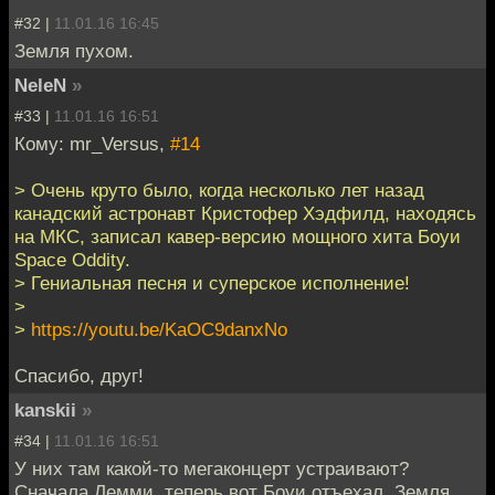
#32 |
11.01.16 16:45
Земля пухом.
NeleN
»
#33 |
11.01.16 16:51
Кому: mr_Versus,
#14
> Очень круто было, когда несколько лет назад
канадский астронавт Кристофер Хэдфилд, находясь
на МКС, записал кавер-версию мощного хита Боуи
Space Oddity.
> Гениальная песня и суперское исполнение!
>
>
https://youtu.be/KaOC9danxNo
Спасибо, друг!
kanskii
»
#34 |
11.01.16 16:51
У них там какой-то мегаконцерт устраивают?
Сначала Лемми, теперь вот Боуи отъехал. Земля