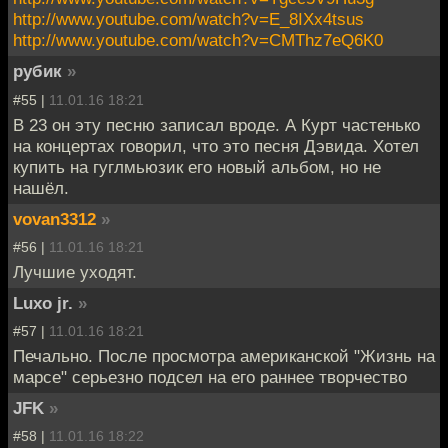
http://www.youtube.com/watch?v=E_8IXx4tsus
http://www.youtube.com/watch?v=CMThz7eQ6K0
рубик
»
#55 |
11.01.16 18:21
В 23 он эту песню записал вроде. А Курт частенько
на концертах говорил, что это песня Дэвида. Хотел
купить на гуглмьюзик его новый альбом, но не
нашёл.
vovan3312
»
#56 |
11.01.16 18:21
Лучшие уходят.
Luxo jr.
»
#57 |
11.01.16 18:21
Печально. После просмотра американской "Жизнь на
марсе" серьезно подсел на его раннее творчество
JFK
»
#58 |
11.01.16 18:22