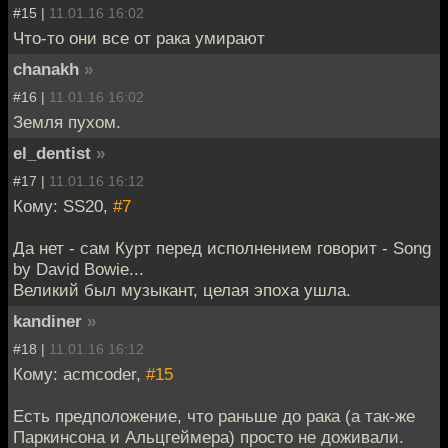
#15 |
11.01.16 16:02
Что-то они все от рака умирают
chanakh
»
#16 |
11.01.16 16:02
Земля пухом.
el_dentist
»
#17 |
11.01.16 16:12
Кому: SS20,
#7
Да нет - сам Курт перед исполнением говорит - Song
by David Bowie...
Великий был музыкант, целая эпоха ушла.
kandiner
»
#18 |
11.01.16 16:12
Кому: acmcoder,
#15
Есть предположение, что раньше до рака (а так-же
Паркинсона и Альцгеймера) просто не доживали.