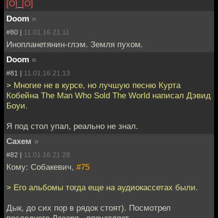
[О]
_
[О]
Doom
»
#80 |
11.01.16 21:11
Инопланетянин-глэм. Земля пухом.
Doom
»
#81 |
11.01.16 21:13
> Многие не в курсе, но лучшую песню Курта
Кобейна The Man Who Sold The World написал Дэвид
Боуи.
Я под стол упал, реально не знал.
Сахем
»
#82 |
11.01.16 21:28
Кому: Собакевич,
#75
> Его альбомы тогда еще на аудиокассетах были.
Дык, до сих пор в рядок стоят). Посмотрел