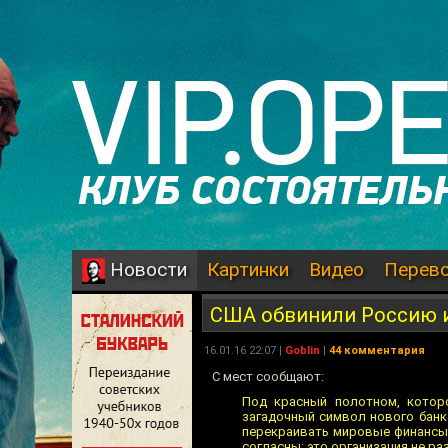
Картинки
Видео
Перев
Новости
США обвинили Россию и
16.01.16 22:07 |
Goblin
|
44 комментария
С мест сообщают:
Под красный полотном, которо
загадочный символ нового банк
перекраивать мировые финансы,
согласны: это организация не ра