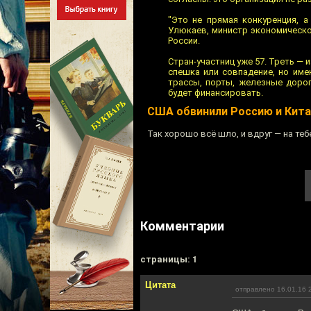
"Это не прямая конкуренция, 
Улюкаев, министр экономическо
России.
Стран-участниц уже 57. Треть — 
спешка или совпадение, но име
трассы, порты, железные дорог
будет финансировать.
США обвинили Россию и Кита
Так хорошо всё шло, и вдруг — на теб
Комментарии
cтраницы: 1
Цитата
отправлено 16.01.16 