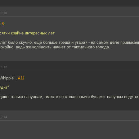
23:10
#6
сятки крайне интересных лет
 лет было скучно, ещё больше трэша и угара? - на самом деле привыкае
покойно, ведь же колбасить начнет от тактильного голода.
23:12
Whippleii,
#11
удит"
дают только папуасам, вместе со стеклянными бусами. папуасы ведутся
23:14