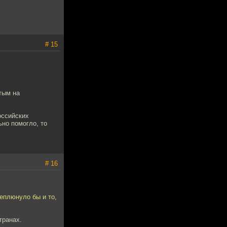
# 15
тым на
оссийских
ьно помогло, то
# 16
реплюнуло бы и то,
транах.