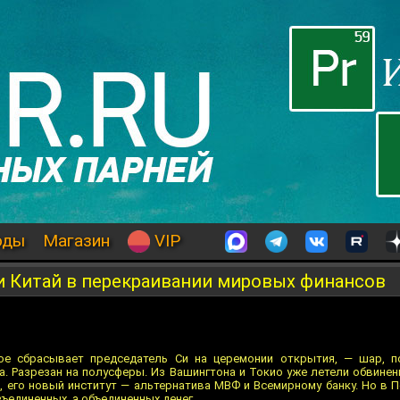
оды
Магазин
VIP
 Китай в перекраивании мировых финансов
е сбрасывает председатель Си на церемонии открытия, — шар, по
а. Разрезан на полусферы. Из Вашингтона и Токио уже летели обвинен
 его новый институт — альтернатива МВФ и Всемирному банку. Но в П
зъединенных, а объединенных денег.