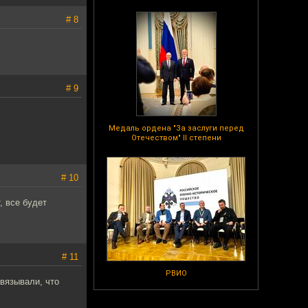
# 8
# 9
Медаль ордена "За заслуги перед
Отечеством" II степени
# 10
, все будет
# 11
РВИО
авязывали, что