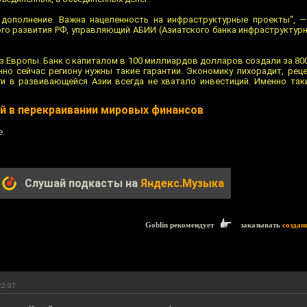
а дополнение. Важна нацеленность на инфраструктурные проекты", 
го развития РФ, управляющий АБИИ (Азиатского банка инфраструктурн
из Европы. Банк с капиталом в 100 миллиардов долларов создали за 800
нно сейчас региону нужны такие гарантии. Экономику лихорадит, реце
и в развивающейся Азии всегда не хватало инвестиций. Именно так
й в перекраивании мировых финансов
е.
Слушай подкасты на
Яндекс.Музыка
Goblin рекомендует
заказывать
создан
22:07