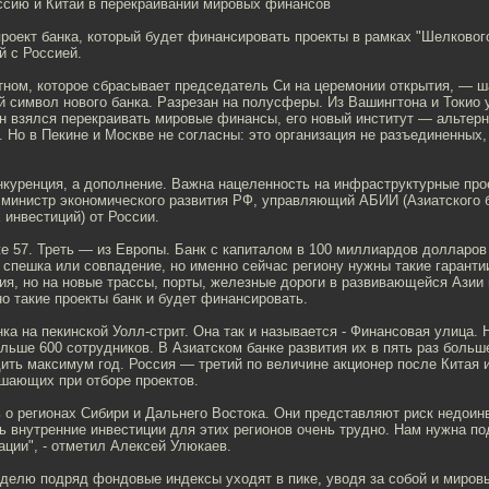
сию и Китай в перекраивании мировых финансов
роект банка, который будет финансировать проекты в рамках "Шелкового
й с Россией.
тном, которое сбрасывает председатель Си на церемонии открытия, — ш
й символ нового банка. Разрезан на полусферы. Из Вашингтона и Токио 
н взялся перекраивать мировые финансы, его новый институт — альтер
 Но в Пекине и Москве не согласны: это организация не разъединенных
нкуренция, а дополнение. Важна нацеленность на инфраструктурные про
 министр экономического развития РФ, управляющий АБИИ (Азиатского 
инвестиций) от России.
е 57. Треть — из Европы. Банк с капиталом в 100 миллиардов долларов
 спешка или совпадение, но именно сейчас региону нужны такие гаранти
ия, но на новые трассы, порты, железные дороги в развивающейся Азии 
о такие проекты банк и будет финансировать.
ка на пекинской Уолл-стрит. Она так и называется - Финансовая улица.
льше 600 сотрудников. В Азиатском банке развития их в пять раз больш
ить максимум год. Россия — третий по величине акционер после Китая и
ешающих при отборе проектов.
 о регионах Сибири и Дальнего Востока. Они представляют риск недоин
ь внутренние инвестиции для этих регионов очень трудно. Нам нужна п
ации", - отметил Алексей Улюкаев.
еделю подряд фондовые индексы уходят в пике, уводя за собой и миров