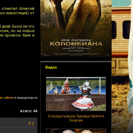
— отметил Алексей
ых инвестиций) от
 дней. Была ли это
ссия, но на новые
ие проекты банк и
Видео
ие сайтов
в megagroup.ru
всего: 44
О предстоящем Турнире Святого
Георгия
# 1