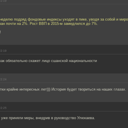
22:19
неделю подряд фондовые индексы уходят в пике, уводя за собой и миро
ан почти на 2%. Рост ВВП в 2015-м замедлился до 7%.
!
22:19
- как обязательно скажет лицо сшанской национальности
22:24
ки крайне интересных лет))) История будет твориться на наших глазах.
22:25
 уже приняли меры, внедрив в руководство Улюкаева.