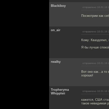
Blackiboy
отправлено 16.01.16 
Посмотрим как себ
on_air
отправлено 16.01.16 
Кому: Кваздопил,
Я бы лучше споко
rwalky
отправлено 16.01.16 
Вот оно как...а т
хорошо!
Tropheryma
отправлено 16.01.16 
Whippleii
кажется, США стал
такое невидимая р