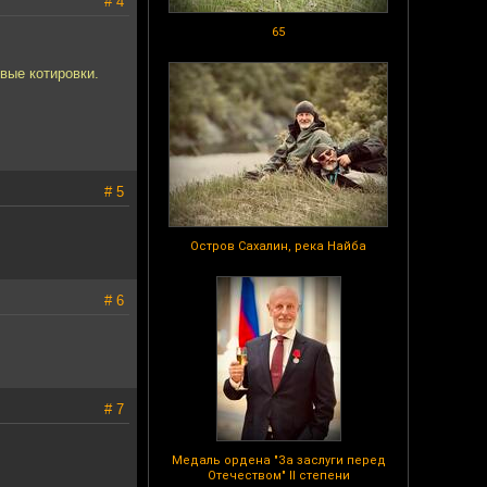
# 4
65
вые котировки.
# 5
Остров Сахалин, река Найба
# 6
# 7
Медаль ордена "За заслуги перед
Отечеством" II степени