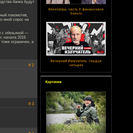
едства банка будут
Клеопатра, часть 2: финансовое
болото
вный локомотив,
о иной спрос на
и с обезьяной —
с начала 2016
 тоже ограничен, а
Вечерний Излучатель: Сердца
# 2
четырех
Картинки
# 3