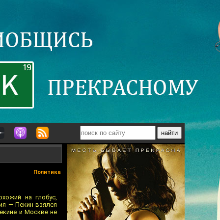
Политика
хожий на глобус,
ия — Пекин взялся
екине и Москве не