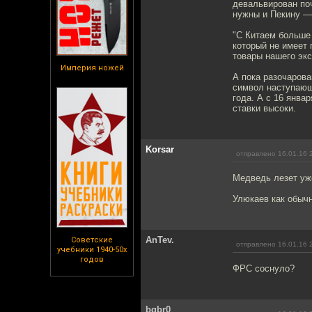
девальвирован поч
нужны и Пекину — 
"С Китаем больше 
который не имеет 
товары нашего экс
Империя ножей
А пока разочаров
символ наступающ
года. А с 16 янва
ставки высоки.
Korsar
отправлено 16.01.16 
Медведь лезет уже
Улюкаев как обычн
AnTev.
Советские
отправлено 16.01.16 
учебники 1940-50х
годов
ФРС соснуло?
bqbr0