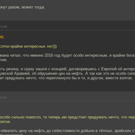
онут разом, может тогда.
23:28
#6
ятки крайне интересных лет)))
ана читал, что именно 2016 год будет особо интересным, и крайне бога
тия.
ть резину, и сразу зашли с козырей, договорившись с Европой об антир
довской Аравией, об обрушении цен на нефть. А так как это не особо сил
ит придумать нечто, что переплюнуло бы и то, и другое, вместе взятое.
23:44
5
е особо сильно помогло, то теперь им предстоит придумать нечто, что пе
зятое.
 обвалить цену на нефть до себестоимости добычи в тёплых, арабских с