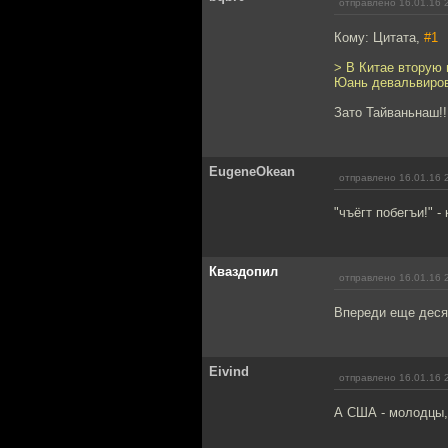
отправлено 16.01.16 
Кому: Цитата,
#1
> В Китае вторую 
Юань девальвиров
Зато Тайваньнаш!!
EugeneOkean
отправлено 16.01.16 
"чъёгт побегъи!" 
Кваздопил
отправлено 16.01.16 
Впереди еще десят
Eivind
отправлено 16.01.16 
А США - молодцы,