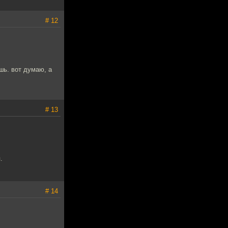
# 12
шь. вот думаю, а
# 13
.
# 14