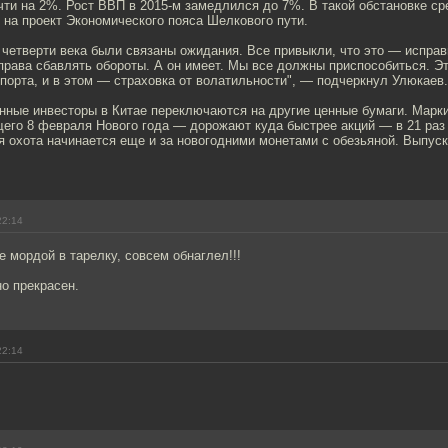
ти на 2%. Рост ВВП в 2015-м замедлился до 7%. В такой обстановке ср
на проект Экономического пояса Шелкового пути.
четверти века были связаны ожидания. Все привыкли, что это — испра
права сбавлять обороты. А он имеет. Мы все должны приспособиться. Эт
порта, и в этом — страховка от волатильности", — подчеркнул Улюкаев.
анные инвесторы в Китае переключаются на другие ценные бумаги. Марк
его 8 февраля Нового года — дорожают куда быстрее акций — в 21 раз 
ря охота начинается еще и за новогодними монетами с обезьяной. Выпуск
22:14
 мордой в тарелку, совсем обнаглел!!!
о прекрасен.
22:14