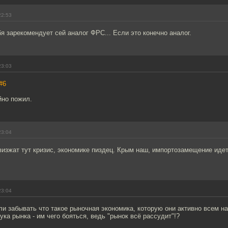
22:53
я зарекомендует сей аналог ФРС... Если это конечно аналог.
23:03
#6
йно пожил.
23:04
о визжат тут кризис, экономике пиздец. Крым наш, импортозамещение идет
23:04
и забывать что такое рыночная экономика, которую они активно всем н
ука рынка - им чего бояться, ведь "рынок всё рассудит"!?