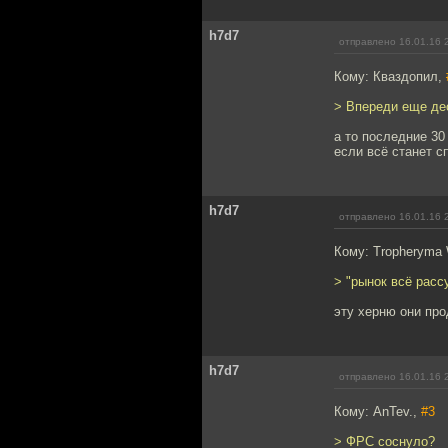
h7d7
отправлено 16.01.16 
Кому: Кваздопил,
> Впереди еще де
а то последние 30
если всё станет с
h7d7
отправлено 16.01.16 
Кому: Tropheryma 
> "рынок всё расс
эту херню они про
h7d7
отправлено 16.01.16 
Кому: AnTev.,
#3
> ФРС соснуло?