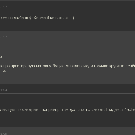
00:57
времена любили фейками баловаться. =)
00:57
...
 про престарелую матрону Луцию Апоплепсику и горячие круглые лепё
че.
01:03
илизация - посмотрите, например, там дальше, на смерть Гладикса: "Salv
01:08