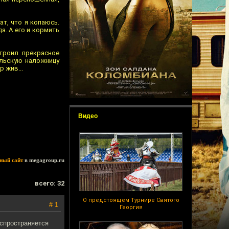
т, что я копаюсь.
да. А его и кормить
троил прекрасное
лльскую наложницу
р жив...
Видео
ный сайт
в megagroup.ru
всего: 32
О предстоящем Турнире Святого
# 1
Георгия
аспространяется