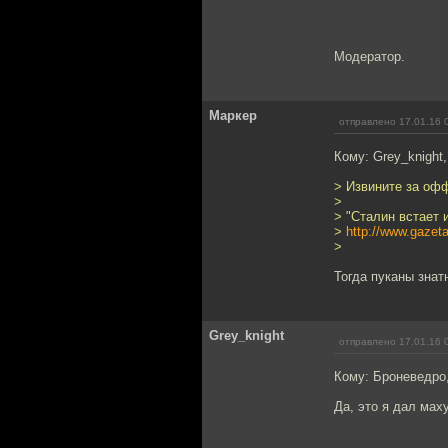
Модератор.
Маркер
отправлено 17.01.16 
Кому: Grey_knight
> Извините за оф
>
> "Сталин встает 
>
http://www.gazet
>
Тогда пуканы знат
Grey_knight
отправлено 17.01.16 
Кому: Броневедро
Да, это я дал маху