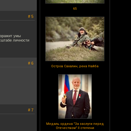
65
# 5
доражит умы
асштабе личности
# 6
Остров Сахалин, река Найба
# 7
Медаль ордена "За заслуги перед
Отечеством" II степени