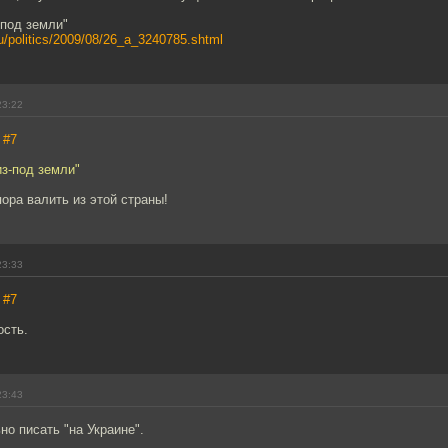
-под земли"
ru/politics/2009/08/26_a_3240785.shtml
23:22
,
#7
из-под земли"
пора валить из этой страны!
23:33
,
#7
ость.
23:43
но писать "на Украине".