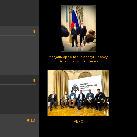
# 8
Медаль ордена "За заслуги перед
Отечеством" II степени
# 9
# 10
РВИО