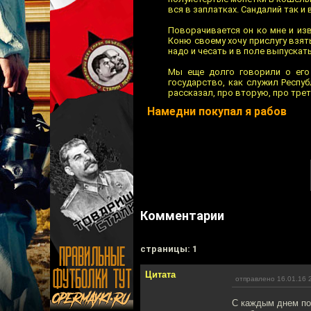
вся в заплатках. Сандалий так и 
Поворачивается он ко мне и из
Коню своему хочу прислугу взять.
надо и чесать и в поле выпускать
Мы еще долго говорили о его 
государство, как служил Респу
рассказал, про вторую, про треть
Намедни покупал я рабов
Комментарии
cтраницы: 1
Цитата
отправлено 16.01.16 
С каждым днем по