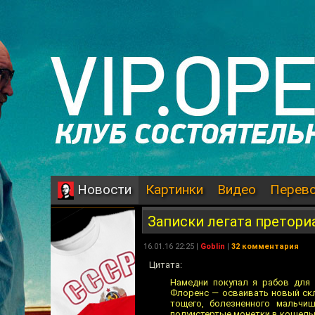
Картинки
Видео
Перев
Новости
Записки легата претори
16.01.16 22:25 |
Goblin
|
32 комментария
Цитата:
Намедни покупал я рабов для 
Флоренс — осваивать новый скл
тощего, болезненного мальчиш
полуистертые монетки в кошельк