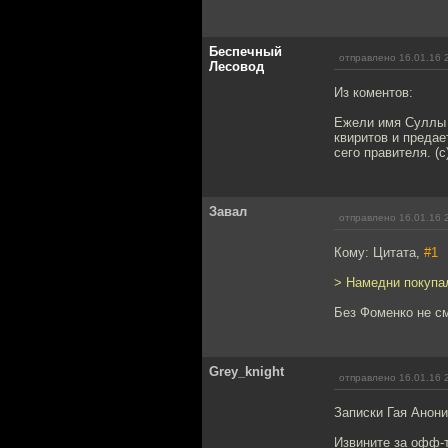
Беспечный
отправлено 16.01.16 
Лесовод
Из коментов:
Ежели имя Суллы д
квиритов и предае
сего правителя. (c
Завал
отправлено 16.01.16 
Кому: Цитата,
#1
> Намедни покупа
Без Фоменко не с
Grey_knight
отправлено 16.01.16 
Записки Гая Анони
Извините за офф-