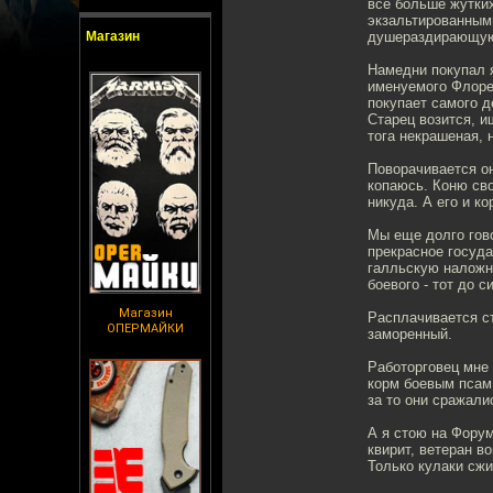
все больше жутки
экзальтированным
Магазин
душераздирающую 
Намедни покупал 
именуемого Флорен
покупает самого д
Старец возится, и
тога некрашеная, 
Поворачивается он
копаюсь. Коню сво
никуда. А его и ко
Мы еще долго гово
прекрасное госуда
галльскую наложни
боевого - тот до си
Магазин
Расплачивается ст
ОПЕРМАЙКИ
заморенный.
Работорговец мне 
корм боевым псам 
за то они сражали
А я стою на Форум
квирит, ветеран в
Только кулаки сж