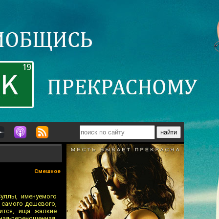
Смешное
уллы, именуемого
 самого дешевого,
ится, ища жалкие
нная-переношенная,