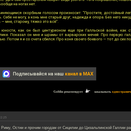
вообще на ногах нет.
виняющимся скорбным голосом произносит: "Простите, достойный лега
 Себе не могу, а конь мне старый друг, надежда и опора. Без него нику
 — мне, старому, тяжко это всё".
юности, как он был центурионом еще при Галльской войне, как с
блике. Показал он мне и шрамы от варварских мечей. Про первую га
ю. Потом я и со счета сбился. Про коня своего боевого — тот до сих по
Подписывайся на наш
канал в MAX
Goblin рекомендует
заказывать
одностранич
22:25
 Риму, Остии и прочим городам от Сицилии до Цизальпинской Галлии р