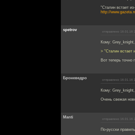
"Сталин встает из
http://www.gazeta.
spetrov
отправлено 16.01.16 
Кому: Grey_knight
> "Сталин встает 
Вот теперь точно 
Броневедро
отправлено 16.01.16 
Кому: Grey_knight
Очень свежая нов
Manti
отправлено 16.01.16 
По-русски правиль