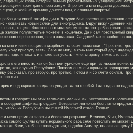
х, леденящих кровь историй, обычно рассказываемых увядающими матр
и девицами, коим давно пора замуж. Впрочем, и мне недавно довелось
сцену, о коей не премину донести вам, о славные квириты!
я рабов для своей латифундии в Этрурии близ поселения ветеранов лег
с - осваивать новый склон для виноградника. Вдруг вижу - древний как
ешевого, тощего, болезненного мальчишку из галлов: ребра торчат, кожа
ща жалкие полуистертые монетки в кошельке. Да и сам престарелый квир
ношенная-переношенная, вся в заплатках. Сандалий так и вообще на нога
 ко мне и извиняющимся скорбным голосом произносит: "Простите, досто
ему хочу прислугу взять. Себе не могу, а конь мне старый друг, надежда
рмить надо и чесать и в поле выпускать - мне, старому, тяжко это всё".
рили о его юности, как он был центурионом еще при Галльской войне, к
рство, как служил Республике. Показал он мне и шрамы от варварских 
цу рассказал, про вторую, про третью. Потом я и со счета сбился. Про 
х пор жив...
арик и под скрежет кандалов уводит галла с собой. Галл едва не падает
потом и говорит: мы этих галльских мальчишек, бестолковых и болезне
в соседний амфитеатр отдаем. Ветеранам легионов бесплатно предлагае
сь, чтобы их Республика нынешней Империей стала. Гордые.
е и меня прямо от злости и бессилия разрывает. Великая, блин, Импери
ойска самого Суллы купить нормального раба себе позволить не может! 
имаю до боли, чтобы не разрыдаться, подобно Ахиллу, оплакивающему П