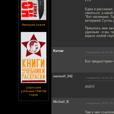
* * *
Едва я рассказал
смеяться, а какой
"Вот насмешил, Га
ветеранов Суллы д
Империя ножей
Пришлось мне заче
удачным - и вы, г
верьте любой глуп
Korsar
отправлено 16.01.16 
Без предыстории ч
werwolf_242
отправлено 16.01.16 
AVE!!!
Советские
учебники 1940-50х
годов
Michail_B
отправлено 16.01.16 
Там у них ссылочк