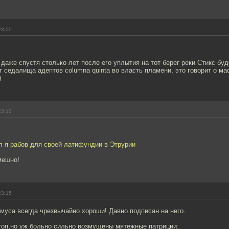
23:00
аже спустя столько лет после его уплытия на тот берег реки Стикс бу
т седалища адептов columna quinta во власть пламени, это говорит о м
)
23:10
л я рабов для своей латифундии в Этрурии
мешно!
23:15
муса всегда чрезвычайно хороши! Давно подписан на него.
топ,но уж больно сильно возмущены мятежные патриции: