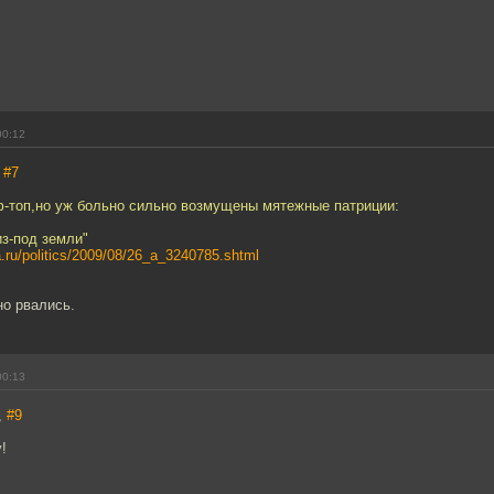
00:12
,
#7
ф-топ,но уж больно сильно возмущены мятежные патриции:
из-под земли"
a.ru/politics/2009/08/26_a_3240785.shtml
но рвались.
00:13
,
#9
!