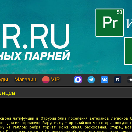
оды
Магазин
VIP
анцев
своей латифундии в Этрурии близ поселения ветеранов легионов С
он для виноградника. Вдруг вижу — древний как мир старик покупает
ку из галлов: ребра торчат, кожа синяя, бескровная. Старец воз
е. Да и сам престарелый квирит вида убогого: тога некрашеная, ноше