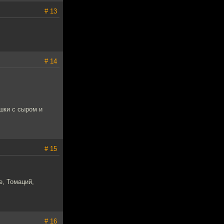
# 13
# 14
шки с сыром и
# 15
e, Томаций,
# 16