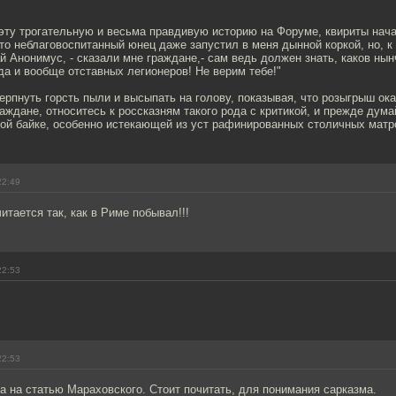
 эту трогательную и весьма правдивую историю на Форуме, квириты нач
-то неблаговоспитанный юнец даже запустил в меня дынной коркой, но, к
й Анонимус, - сказали мне граждане,- сам ведь должен знать, каков нын
а и вообще отставных легионеров! Не верим тебе!"
рпнуть горсть пыли и высыпать на голову, показывая, что розыгрыш ок
раждане, относитесь к россказням такого рода с критикой, и прежде дума
ой байке, особенно истекающей из уст рафинированных столичных матро
22:49
итается так, как в Риме побывал!!!
22:53
22:53
а на статью Мараховского. Стоит почитать, для понимания сарказма.