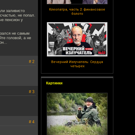
Клеопатра, часть 2: финансовое
али заливисто
болото
 счастью, не попал.
че пенсион у
азался не самым
йте головой, а не
н...
# 2
Вечерний Излучатель: Сердца
четырех
Картинки
# 3
# 4