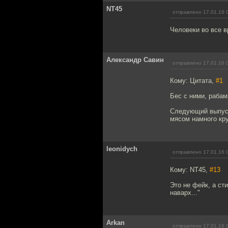
NT45
отправлено 17.01.16 
Человеки во все 
Александр Савин
отправлено 17.01.16 
Кому: Цитата,
#1
Бес с ними, рабами
Следующий выпуск
мясом намного кру
leonidych
отправлено 17.01.16 
Кому: NT45,
#13
Это не фейк, а ст
наварх..."
Arkan
отправлено 17.01.16 