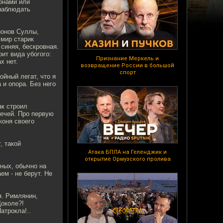
онами или
 наблюдать
ионов Суллы,
 мир старик
 синяя, бескровная.
ит вида убогого:
Признание Меркель и
х нет.
возвращение России в большой
спорт
йный легат, что я
 и опора. Без него
ак строил
мечей. Про первую
коня своего
, такой
Атака БПЛА на Геленджик и
открытие Ормузского пролива
нных, обычно на
м - не берут. Не
я. Римлянин,
Доколе?!
атрокла!..