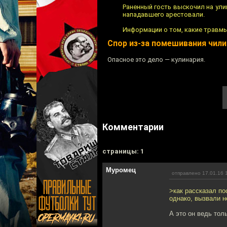
Раненный гость выскочил на ули
нападавшего арестовали.
Информации о том, какие травмы
Спор из-за помешивания чил
Опасное это дело — кулинария.
Комментарии
cтраницы: 1
Муромец
отправлено 17.01.16 
>как рассказал по
однако, вызвали н
А это он ведь тол