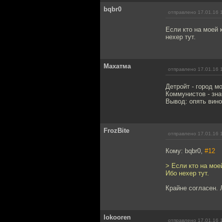
bqbr0
отправлено 17.01.16 
Если кто на моей 
нехер тут.
Махатма
отправлено 17.01.16 
Детройт - город м
Коммунистов - зна
Вывод: опять вино
FrozBite
отправлено 17.01.16 
Кому: bqbr0,
#12
> Если кто на мое
Ибо нехер тут.
Крайне согласен. 
lokooren
отправлено 17.01.16 