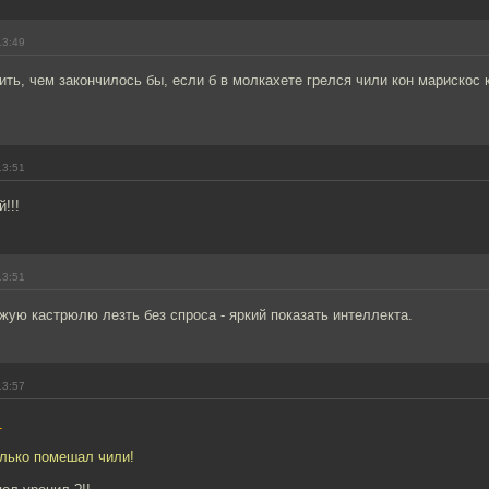
13:49
ть, чем закончилось бы, если б в молкахете грелся чили кон марискос 
13:51
!!!
13:51
ужую кастрюлю лезть без спроса - яркий показать интеллекта.
13:57
1
олько помешал чили!