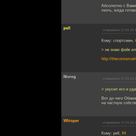
Абсолютно с Вами
лезть, когда гото
pell
отправлено 17.01.16 
Кому: спортсмен,
> не знаю фейк ил
http://theconservat
Nivrog
отправлено 17.01.16 
> укусил его и уд
Вот до чего Обама
на частную собст
Whisper
отправлено 17.01.16 
Кому: pell,
#4