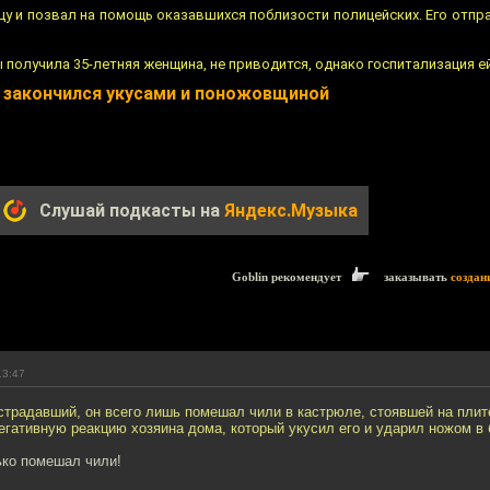
цу и позвал на помощь оказавшихся поблизости полицейских. Его отпра
 получила 35-летняя женщина, не приводится, однако госпитализация е
и закончился укусами и поножовщиной
Слушай подкасты на
Яндекс.Музыка
Goblin рекомендует
заказывать
создан
13:47
страдавший, он всего лишь помешал чили в кастрюле, стоявшей на плите
егативную реакцию хозяина дома, который укусил его и ударил ножом в 
ько помешал чили!