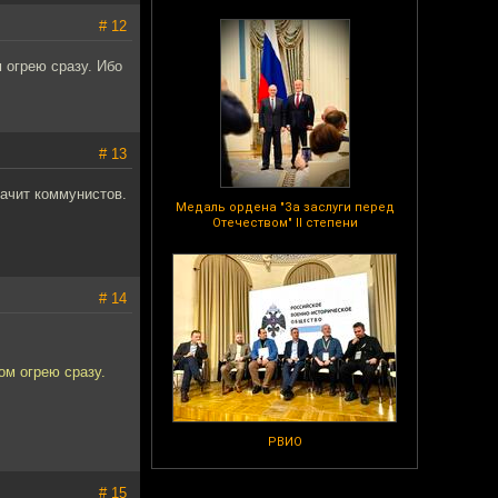
# 12
 огрею сразу. Ибо
# 13
начит коммунистов.
Медаль ордена "За заслуги перед
Отечеством" II степени
# 14
ом огрею сразу.
РВИО
# 15