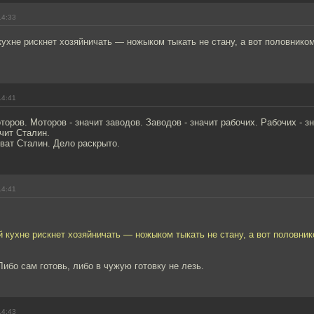
14:33
кухне рискнет хозяйничать — ножыком тыкать не стану, а вот половником
14:41
оторов. Моторов - значит заводов. Заводов - значит рабочих. Рабочих - з
чит Сталин.
ват Сталин. Дело раскрыто.
14:41
й кухне рискнет хозяйничать — ножыком тыкать не стану, а вот половник
Либо сам готовь, либо в чужую готовку не лезь.
14:43