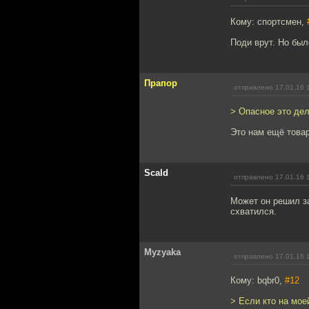
Кому: спортсмен,
Поди врут. Но был
Прапор
отправлено 17.01.16 
> Опасное это де
Это нам ещё това
Scald
отправлено 17.01.16 
Может он решил за
схватился.
Myzyaka
отправлено 17.01.16 
Кому: bqbr0,
#12
> Если кто на мое