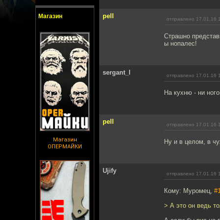
pell
Магазин
отправлено 17.01.16 
Страшно представи
ы нопалес!
sergant_l
отправлено 17.01.16 
На кухню - ни ногой
pell
отправлено 17.01.16 
Магазин
Ну и в целом, в ч
ОПЕРМАЙКИ
Ujify
отправлено 17.01.16 
Кому: Муромец,
#
> А это он ведь т