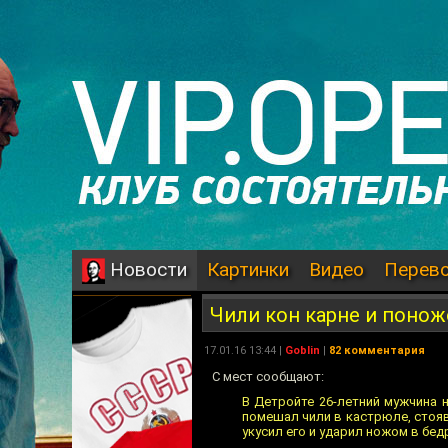
Картинки
Видео
Перев
Новости
Чили кон карне и поно
17.01.16 13:44 |
Goblin
|
82 комментария
С мест сообщают:
В Детройте 26-летний мужчина 
помешал чили в кастрюле, стояв
укусил его и ударил ножом в бед