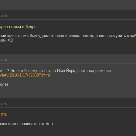
14:09
дарил ножом в бедро
ыми качествами был удовлетворен и решил немедленно приступить к за
чили XD
14:10
то ..? Нет чтобы ему сгонять в Нью-Йорк, снять напряжение...
ociety/2016/1/17/325687.html
олез.
14:25
,
#10
тоже самое написать хотел :)