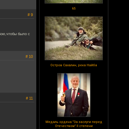
65
# 9
бою,чтобы было с
# 10
Остров Сахалин, река Найба
# 11
Медаль ордена "За заслуги перед
Отечеством" II степени