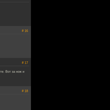
# 16
# 17
е. Вот за нож и
# 18