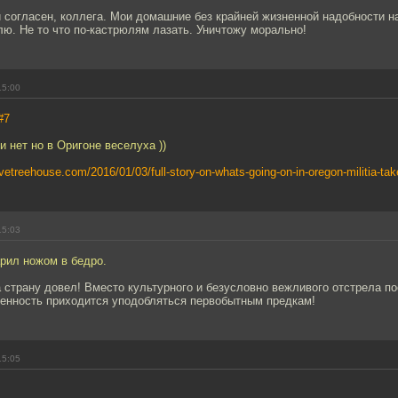
 согласен, коллега. Мои домашние без крайней жизненной надобности н
влю. Не то что по-кастрюлям лазать. Уничтожу морально!
15:00
#7
и нет но в Оригоне веселуха ))
ivetreehouse.com/2016/01/03/full-story-on-whats-going-on-in-oregon-militia-take
15:03
арил ножом в бедро.
 страну довел! Вместо культурного и безусловно вежливого отстрела п
венность приходится уподобляться первобытным предкам!
15:05