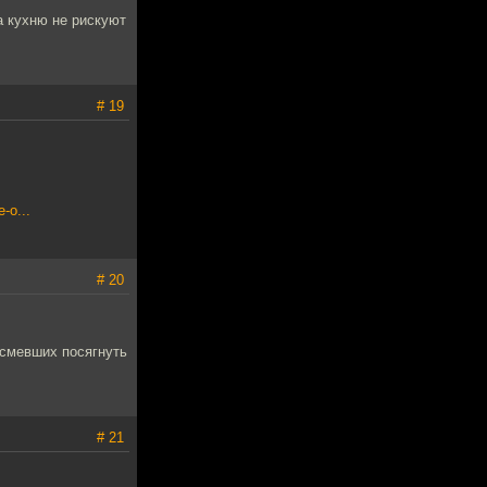
а кухню не рискуют
# 19
-o...
# 20
осмевших посягнуть
# 21