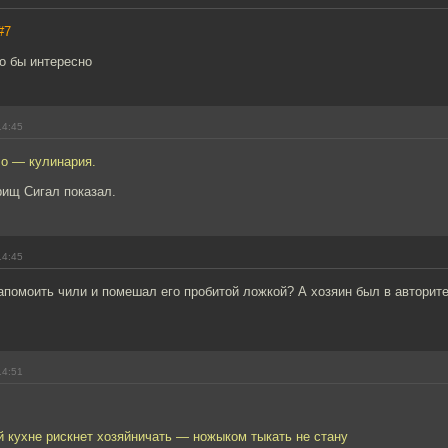
#7
о бы интересно
14:45
ло — кулинария.
рищ Сигал показал.
14:45
помоить чили и помешал его пробитой ложкой? А хозяин был в авторитет
14:51
й кухне рискнет хозяйничать — ножыком тыкать не стану