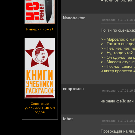
А если бы рис на 
Nanotraktor
отправлено 17.01.16 
Империя ножей
Почти по сценари
> - Марселос с ни
> - Так что он сд
> - Нет, нет, нет, 
> - Ну, тогда что?
> - Он сделал ей 
> - Массаж ступне
> - Послал своих 
и нигер пролетел 
спортсмен
отправлено 17.01.16 
не знаю фейк или 
Советские
учебники 1940-50х
годов
iqbot
отправлено 17.01.16 
Провокация на лиц