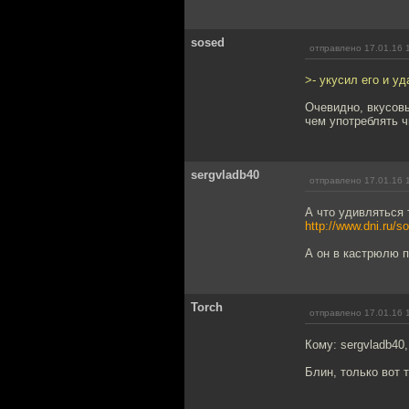
sosed
отправлено 17.01.16 
>- укусил его и у
Очевидно, вкусов
чем употреблять 
sergvladb40
отправлено 17.01.16 
А что удивляться 
http://www.dni.ru/s
А он в кастрюлю п
Torch
отправлено 17.01.16 
Кому: sergvladb40
Блин, только вот 