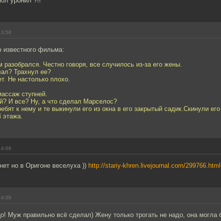
пол уронил ?!!
13:58
ю известного фильма:
м разобрался. Честно говоря, все случилось из-за его жены.
елал? Трахнул ее?
нет. Не настолько плохо.
массаж ступней.
й? И все? Ну, а что сделал Марселос?
ребят к нему и те выкинули его из окна в его закрытый садик.Скинули ег
4 этажа.
14:09
нет но в Оригоне веселуха ))
http://stariy-khren.livejournal.com/299766.html
14:09
о! Муж правильно всё сделал) Жену только трогать не надо, она могла 