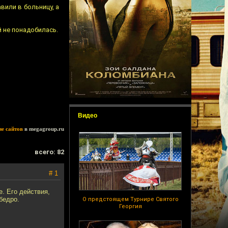
вили в больницу, а
й не понадобилась.
Видео
ие сайтов
в megagroup.ru
всего: 82
# 1
. Его действия,
бедро.
О предстоящем Турнире Святого
Георгия