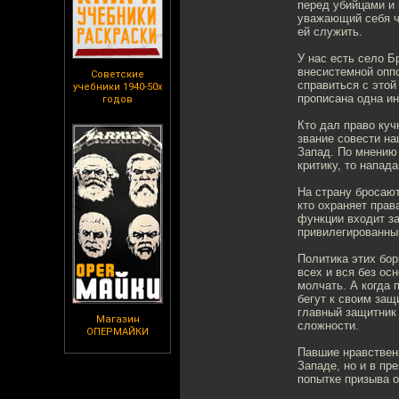
перед убийцами и 
уважающий себя ч
ей служить.
У нас есть село 
внесистемной опп
Советские
справиться с этой
учебники 1940-50х
прописана одна и
годов
Кто дал право куч
звание совести на
Запад. По мнению 
критику, то напад
На страну бросают
кто охраняет прав
функции входит за
привилегированны
Политика этих бо
всех и вся без ос
молчать. А когда 
бегут к своим защ
главный защитник 
Магазин
сложности.
ОПЕРМАЙКИ
Павшие нравствен
Западе, но и в пр
попытке призыва о