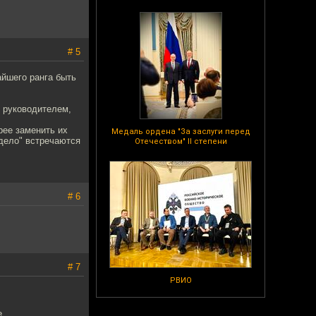
# 5
айшего ранга быть
м руководителем,
рее заменить их
Медаль ордена "За заслуги перед
дело" встречаются
Отечеством" II степени
# 6
# 7
РВИО
е