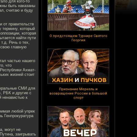
ало для кого-то
жны быть наказаны
ал, считаю и буду
ки от правительств
у термину, который
 оппозиции, которая
О предстоящем Турнире Святого
ытается найти пути
Георгия
.д. Речь о тех,
т свою главную
итал частью нашего
о, что
Республики Ахмат-
ьких жизней стоит
деральные СМИ для
Признание Меркель и
, РБК и другие с
возвращение России в большой
й ненавистью к
спорт
инимая любой упрек
рь Генпрокуратура
а, могут не
Путина, заигрывать