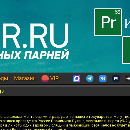
оды
Магазин
VIP
ии
г с шакалами, мечтающими о разрушении нашего государства, могут не
пехотинец президента России Владимира Путина, заигрывать перед убий
 Вряд ли хоть один здравомыслящий и уважающий себя человек будет в
свою Родину и преданно ей служить.