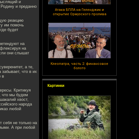
омыслящий и
 Родину и преданно
Атака БПЛА на Геленджик и
открытие Ормузского пролива
ящую реакцию
гу им помочь
 где будет
ретендуют на
ефлексируя на
если они слышат
Клеопатра, часть 2: финансовое
уверенитет, а те,
болото
 забывает, что в их
 в
Картинки
ересы. Критикуя
, что мы будем
шакалий хвост,
ссийского народа
риказ любой
 себя не только на
емыми. А при любой