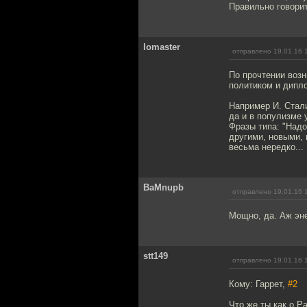
Правильно говорит
lomaster
отправлено 19.01.16 
По прочтении возн
политиком и дипл
Например И. Стали
да и в популизме 
Фразы типа: "Надо
другими, новыми,
весьма нередко...
BaMnupb
отправлено 19.01.16 
Мощно, да. Аж эне
stt149
отправлено 19.01.16 
Кому: Гаррет,
#2
Что же ты как о Р