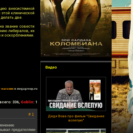
кцию внесистемной
 этой клинической
 делать две.
на звание совести
ению либералов, их
и и оскорблениями.
Видео
т магазин
в megagroup.ru
всего: 336,
Goblin
: 1
# 1
Дядя Вова про фильм "Свидание
вслепую"
зменению
называл предателями