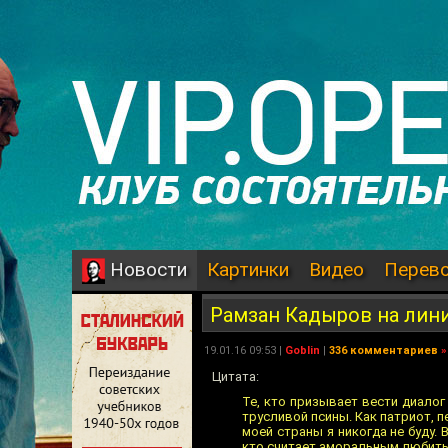
Картинки
Видео
Перев
Новости
Рамзан Кадыров на лин
19.01.16 09:53 |
Goblin
|
336 комментариев
»
Цитата:
Те, кто призывает вести диало
трусливой псины. Как патриот, 
моей страны я никогда не буду.
кто считает аморальным любить 