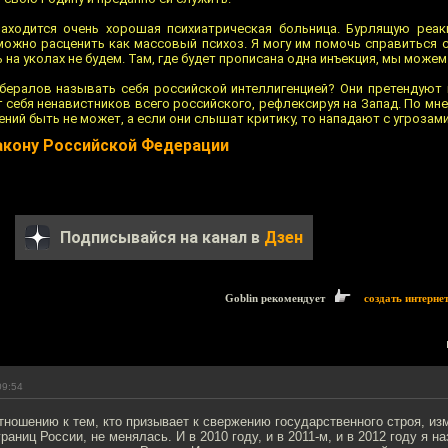
 находится очень хорошая психиатрическая больница. Бурлящую реа
можно расценить как массовый психоз. Я могу им помочь справиться с
на уколах не будем. Там, где будет прописана одна инъекция, мы можем
ибералов называть себя российской интеллигенцией? Они претендуют 
г себя ненавистников всего российского, рефлексируя на Запад. По мн
ний быть не может, а если они слышат критику, то нападают с угрозам
акону Российской Федерации
Подписывайся на канал в
Дзен
Goblin рекомендует
создать интерне
09:54
тношению к тем, кто призывает к свержению государственного строя, и
раниц России, не менялась. И в 2010 году, и в 2011-м, и в 2012 году я 