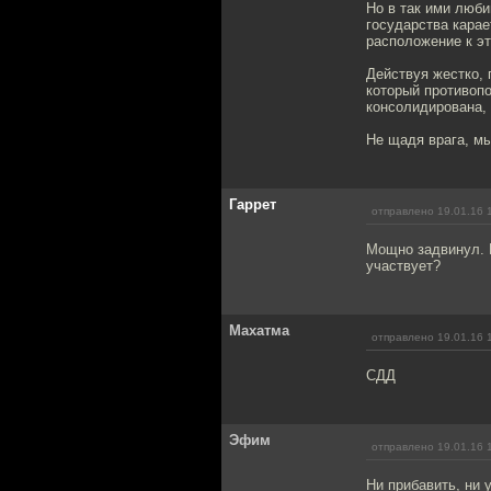
Но в так ими люб
государства карае
расположение к э
Действуя жестко, 
который противопо
консолидирована, 
Не щадя врага, м
Гаррет
отправлено 19.01.16 
Мощно задвинул. В
участвует?
Махатма
отправлено 19.01.16 
СДД
Эфим
отправлено 19.01.16 
Ни прибавить, ни 