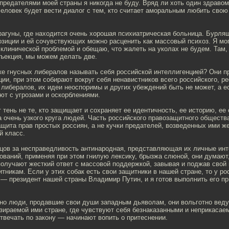
предателями моей страны я никогда не буду. Вряд ли хоть один здрав
еловек будет вести диалог с тем, кто считает аморальным любить свою
Брагуны, где находится очень хорошая психиатрическая больница. Бурл
озиции и ей сочувствующих можно расценить как массовый психоз. Я мо
 клинической проблемой и обещаю, что жалеть на уколах не будем. Там,
нъекция, мы можем делать две.
ке гнусных либералов называть себя российской интеллигенцией? Они п
ции, при этом собирают вокруг себя ненавистников всего российского, р
либералов, их идеи неоспоримы и других убеждений быть не может, а 
ают с угрозами и оскорблениями.
 тень не те, кто защищает и сохраняет ее идентичность, ее историю, ее с
а очень узкого круга людей. Часть российского правозащитного общества
щита прав простых россиян, а не кучки предателей, возведенных ими же
й класс.
рцов за несправедливость антинародная, представляющая их личные инт
нований, применяя при этом гнилую лексику, брызжа слюной, они думают
получают жесткий ответ с массовой поддержкой, завывая и поджав свой 
итникам. Если у этих собак есть свои защитники в нашей стране, то у ро
— президент нашей страны Владимир Путин, и я готов выполнить его п
но люди, продавшие свои души западным дьяволам, они вольготно ведут
езираемой ими стране, где чувствуют себя безнаказанными и неприкаса
твечать по закону — начинают вопить о притеснении.