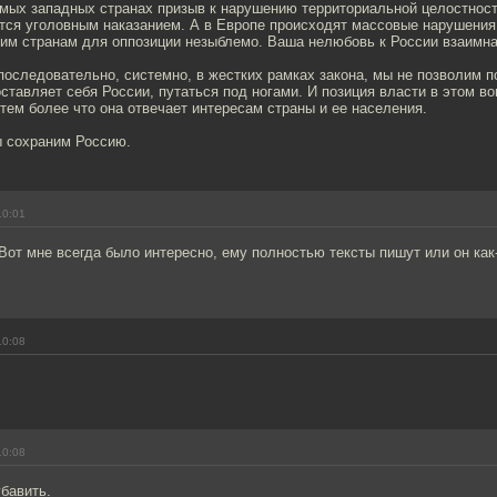
имых западных странах призыв к нарушению территориальной целостност
тся уголовным наказанием. А в Европе происходят массовые нарушения
тим странам для оппозиции незыблемо. Ваша нелюбовь к России взаимна
последовательно, системно, в жестких рамках закона, мы не позволим 
ставляет себя России, путаться под ногами. И позиция власти в этом в
тем более что она отвечает интересам страны и ее населения.
ы сохраним Россию.
10:01
от мне всегда было интересно, ему полностью тексты пишут или он как
10:08
10:08
убавить.