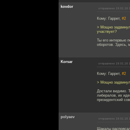
kovdor
отправлено 19.01.16 
Кому: Гаррет,
#2
> Мощно задвинул.
участвует?
Ты его интервью п
оборотов. Здесь, 
Korsar
отправлено 19.01.16 
Кому: Гаррет,
#2
> Мощно задвинул
Достали видимо. Т
либералов, их иде
президентский сов
polyaev
отправлено 19.01.16 
Шакалы распоясали