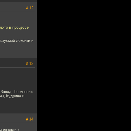
# 12
к-то в процессе
льзуемой лексики и
# 13
а Запад. По мнению
ум, Кудрина и
# 14
ивлекали к