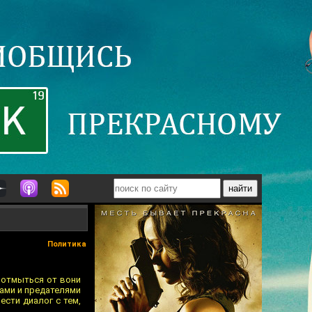
Политика
 отмыться от вони
цами и предателями
ести диалог с тем,