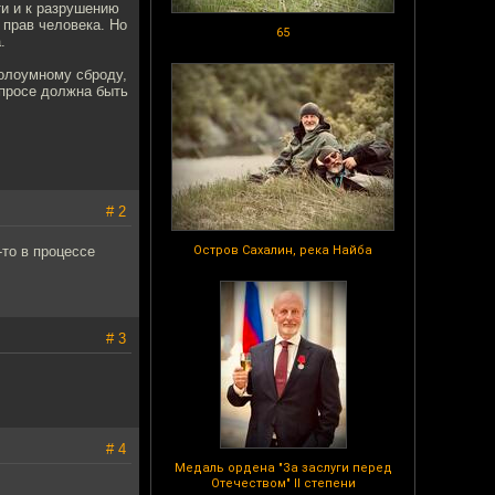
и и к разрушению
 прав человека. Но
65
.
полоумному сброду,
опросе должна быть
# 2
-то в процессе
Остров Сахалин, река Найба
# 3
# 4
Медаль ордена "За заслуги перед
Отечеством" II степени