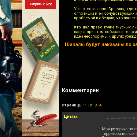
У нас есть село Брагуны, где
оппозиции и ей сочувствующих 
проблемой и обещаю, что жалеть 
Кто дал право кучке гнусных л
нации, при этом собирают вокру
идеи неоспоримы и других убежде
Шакалы будут наказаны по з
Комментарии
cтраницы: 1 |
2
|
3
|
4
Цитата
отправлено 19.01.16 
Моя риторика по о
территориальных г