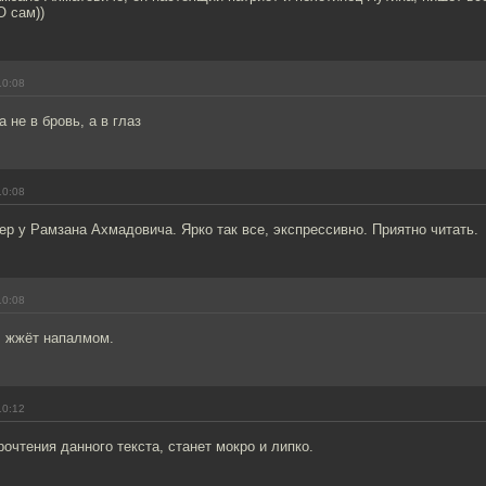
 сам))
10:08
 не в бровь, а в глаз
10:08
р у Рамзана Ахмадовича. Ярко так все, экспрессивно. Приятно читать.
10:08
 жжёт напалмом.
10:12
рочтения данного текста, станет мокро и липко.