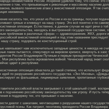
народа ненавистников России. Искренне удивлен тому, что сейчас это ст
явление о том, что призывающие к революции и массовому насилию дол
 закона, вызвало панические атаки у внесистемной оппозиции. Я так счит
зиция неизменна.
ение касалось тех, кто уехал из России и из-за границы, получая подач
оливают грязью и клевещут на нашу страну. Это всё понятно и по самом
системная оппозиция. Естественно, в данном случае не идет речи о той
ого законодательства, находясь в выстроенной государством системе, п
ным проблемам в различных сферах — здравоохранение, ЖКХ, дороги и т
 российской внесистемной оппозицией и под этим названием преследуе
нашу страну, подорвать ее конституционный строй.
ые навязывают нам исключительно западные ценности, я никогда не сч
ные лакеи пытаются, спекулируя на мировом кризисе, ввергнуть в хаос т
идентом России Владимиром Путиным и первым президентом Чеченской 
 Моя республика была окровавлена войной. Чеченский народ знает скол
сейчас царит в республике.
несистемная оппозиция обнаглела до такой степени, что использует фе
х идей по разрушению российского государства. «Эхо Москвы», «Дождь»
анслируют их фальшивые, лицемерные заявления, пропитанные глубоко
тавители российской власти заигрывают с этой шакальей стаей, воспр
ыв к подчинению российскому законодательству как угрозу. И пусть тепе
ления в поддержку тех, кто призывает к насилию.
 вести диалог с шакалами, мечтающими о разрушении нашего государств
трусливой псины. Как патриот, пехотинец президента России Владимира 