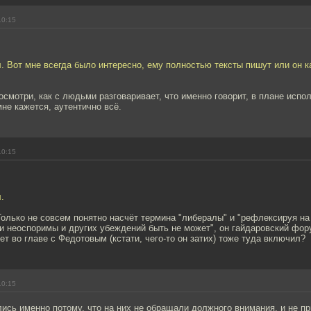
10:15
 Вот мне всегда было интересно, ему полностью тексты пишут или он ка
осмотри, как с людьми разговаривает, что именно говорит, в плане испо
мне кажется, аутентично всё.
10:15
.
олько не совсем понятно насчёт термина "либералы" и "рефлексируя н
и неоспоримы и других убеждений быть не может", он гайдаровский фор
ет во главе с Федотовым (кстати, чего-то он затих) тоже туда включил?
10:15
сь именно потому, что на них не обращали должного внимания, и не пр