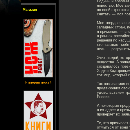
Родины и врагами 
новостью. Мое за
Магазин
по всей строгости
считать — моя по
Мое твердое заявл
западных стран, п
я применил, — вне
в рамках российск
решения по насущ
кто называет себя
цель — разрушить 
Этих людей, котор
общества. А запад
создавалось през
Хаджи Кадыровым.
тот мир, который 
Империя ножей
Так называемая в
продвижения свои
удовольствием тр
России.
А некоторые предс
в их адрес и приз
проверяет их заяв
Те, кто призывает
отмыться от вони 