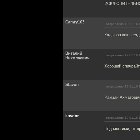
ИСКЛЮЧИТЕЛЬНО
Camry163
отправлено 19.01.16 
Кадыров как всегда
Виталий
отправлено 19.01.16 
Николаевич
Хороший спичрайте
Slavon
отправлено 19.01.16 
Рамзан Ахматович
kovdor
отправлено 19.01.16 
Под многими, от п