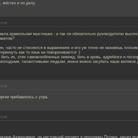
, жёстко и по делу.
10:08
икла крамольная мыслишка - а так ли обязательно руководителю высоч
оматом?
н, часто не стеснялся в выражениях и его уж точно не назовешь плохи
упрекнуть как то язык не поворачивается :)
 бить их, этих самовлюбленных невежд, бить в кровь, вдребезги и поско
 молодыми, талантливыми людьми, иначе можно загубить наше великое 
10:08
ргии прибавилось с утра.
10:08
амзане Ахматовиче, он настоящий патриот и пехотинец Путина, пишет вс