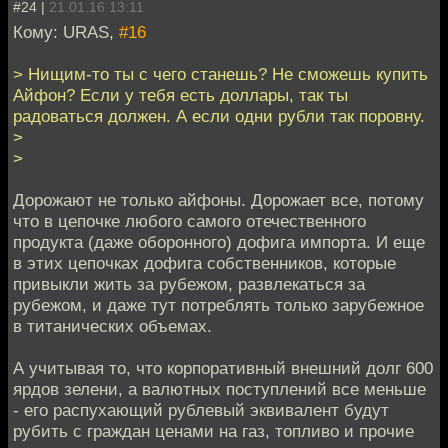
#24 |
21.01.16 13:11
Кому: URAS,
#16
> Нищим-то ты с чего станешь? Не сможешь купить
Айфон? Если у тебя есть доллары, так ты
радоваться должен. А если одни рубли так поровну.
>
>
Дорожают не только айфоны. Дорожает все, потому
что в цепочке любого самого отечественного
продукта (даже оборонного) дофига импорта. И еще
в этих цепочках дофига собственников, которые
привыкли жить за рубежом, развлекаться за
рубежом, и даже тут потреблять только зарубежное
в титанических объемах.
А учитывая то, что корпоративный внешний долг 600
ярдов зелени, а валютных поступлений все меньше
- его распухающий рублевый эквивалент будут
рубить с граждан ценами на газ, топливо и прочие