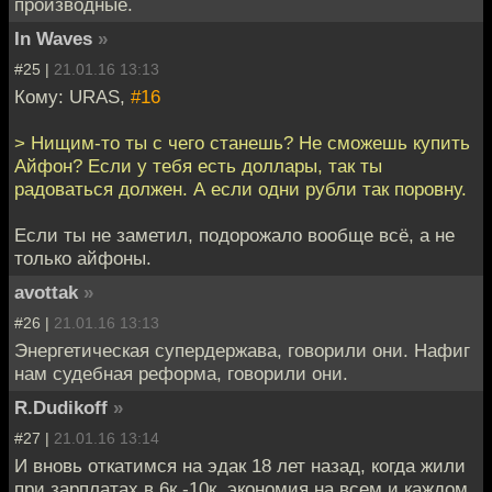
производные.
In Waves
»
#25 |
21.01.16 13:13
Кому: URAS,
#16
> Нищим-то ты с чего станешь? Не сможешь купить
Айфон? Если у тебя есть доллары, так ты
радоваться должен. А если одни рубли так поровну.
Если ты не заметил, подорожало вообще всё, а не
только айфоны.
avottak
»
#26 |
21.01.16 13:13
Энергетическая супердержава, говорили они. Нафиг
нам судебная реформа, говорили они.
R.Dudikoff
»
#27 |
21.01.16 13:14
И вновь откатимся на эдак 18 лет назад, когда жили
при зарплатах в 6к -10к, экономия на всем и каждом,