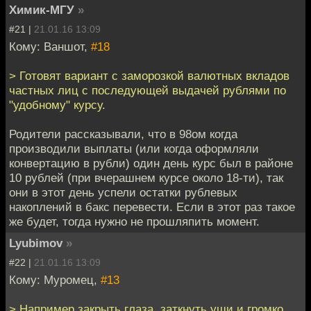
Химик-МГУ
»
#21 |
21.01.16 13:09
Кому: Ваншот,
#18
> Готовят вариант с заморозкой валютных вкладов
частных лиц с последующей выдачей рублями по
"удобному" курсу.
Родители рассказывали, что в 98ом когда
производили выплаты (или когда оформляли
конвертацию в рубли) один день курс был в районе
10 рублей (при вчерашнем курсе около 18-ти), так
они в этот день успели остатки рублевых
накоплений в бакс перевести. Если в этот раз такое
же будет, тогда нужно не прошляпить момент.
Lyubimov
»
#22 |
21.01.16 13:09
Кому: Муромец,
#13
> Например закрыть глаза, заткнуть уши и громко