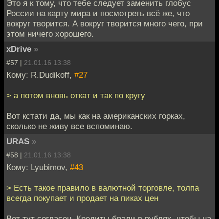
Это я к тому, что тебе следует заменить глобус
России на карту мира и посмотреть всё же, что
вокруг творится. А вокруг творится много чего, при
этом ничего хорошего.
xDrive
»
#57 |
21.01.16 13:38
Кому: R.Dudikoff,
#27
> а потом вновь откат и так по кругу
Вот кстати да, мы как на американских горках,
сколько не живу все вспоминаю.
URAS
»
#58 |
21.01.16 13:38
Кому: Lyubimov,
#43
> Есть такое правило в валютной торговле, толпа
всегда покупает и продает на пиках цен
Вот тут согласен. Кредиты брали в рублях, чтобы на