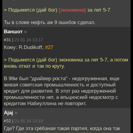
> Подымется (дай бог)
[экономика]
за лет 5-7
Ты в слове нефть аж 9 ошибок сделал.
Ваншот
»
#31 |
21.01.16 13:17
Кому: R.Dudikoff,
#27
> Подымется (дай бог) экономика за лет 5-7, а потом
вновь откат и так по кругу.
В 98м был "драйвер роста" - недогруженная, еще
живая советская промышленность и доступный
кредит для развития. В этот раз недогруженной
промышленности нет, а ельцинский недосмотр с
кредитом Набиуллина не повторит.
Ajaj
»
#32 |
21.01.16 13:18
Где? Где эта грёбаная такая партия, когда она так