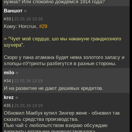
нужна? Или спокойно дождёмся 1914 года?
Ваншот
»
#33 |
21.01.16 13:18
Кому: Horcrux,
#29
> "Чует моё сердце, шо мы накануне грандиозного
шухера".
Скоро у пана атамана будет нема золотого запасу и
хлопцы-пУтриоты разбегутся в разные стороны.
milo
»
#34 |
21.01.16 13:19
И на развитие не дают дешевых кредитов.
krez
»
#35 |
21.01.16 13:19
Обновил Макбук купил Зингер жене - обновил так
сказать средства производства.
Пью чай с любопытством взираю обсуждаю
варианты которыми руководствовалось