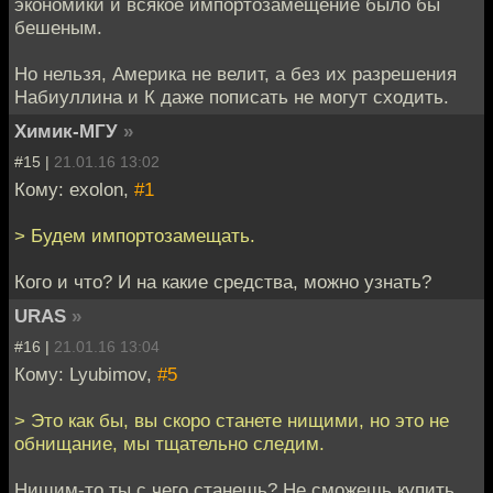
экономики и всякое импортозамещение было бы
бешеным.
Но нельзя, Америка не велит, а без их разрешения
Набиуллина и К даже пописать не могут сходить.
Химик-МГУ
»
#15 |
21.01.16 13:02
Кому: exolon,
#1
> Будем импортозамещать.
Кого и что? И на какие средства, можно узнать?
URAS
»
#16 |
21.01.16 13:04
Кому: Lyubimov,
#5
> Это как бы, вы скоро станете нищими, но это не
обнищание, мы тщательно следим.
Нищим-то ты с чего станешь? Не сможешь купить