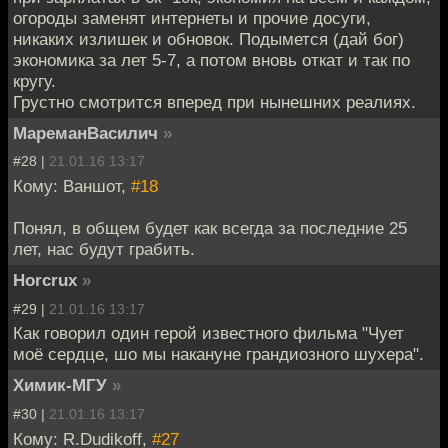
огороды заменят интернеты и прочие досуги,
никаких излишек и обновок. Подымется (дай бог)
экономика за лет 5-7, а потом вновь откат и так по
кругу.
Грустно смотрится вперед при нынешних реалиях.
МареманВасилич
»
#28 |
21.01.16 13:17
Кому: Ваншот,
#18
Понял, в общем будет как всегда за последние 25
лет, нас будут грабить.
Horcrux
»
#29 |
21.01.16 13:17
Как говорил один герой известного фильма "Чует
моё сердце, шо мы накануне грандиозного шухера".
Химик-МГУ
»
#30 |
21.01.16 13:17
Кому: R.Dudikoff,
#27