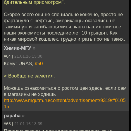
бдительным присмотром".
Скорее всего они не специально конечно, просто не
фартануло с нефтью, американцы оказались не
такими уж и загибающимися, как в наших сми все
наши экономисты последние лет 10 трындят. Как
никак мировой кошелек, трудно играть против таких.
Химик-МГУ
»
#64 |
21.01.16 13:38
Кому: URAS,
#50
> Вообще не заметил.
Можешь ознакомиться с ростом цен здесь, если сам
в магазины не ходишь
http://www.mgutm.ru/content/advertisement/9319/#0105
15
papaha
»
#65 |
21.01.16 13:39
Приедут казахи и все задешево раскупят, как в