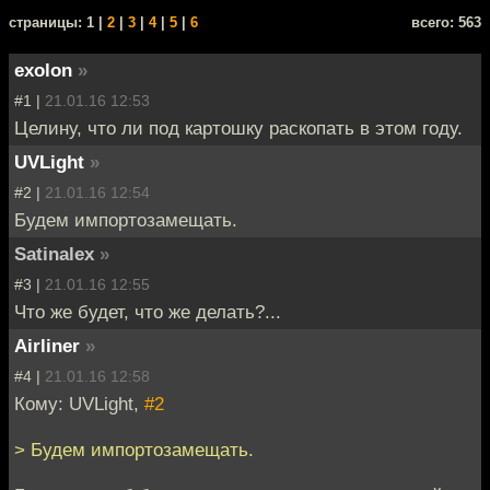
cтраницы: 1 |
2
|
3
|
4
|
5
|
6
всего: 563
exolon
»
#1 |
21.01.16 12:53
Целину, что ли под картошку раскопать в этом году.
UVLight
»
#2 |
21.01.16 12:54
Будем импортозамещать.
Satinalex
»
#3 |
21.01.16 12:55
Что же будет, что же делать?...
Airliner
»
#4 |
21.01.16 12:58
Кому: UVLight,
#2
> Будем импортозамещать.