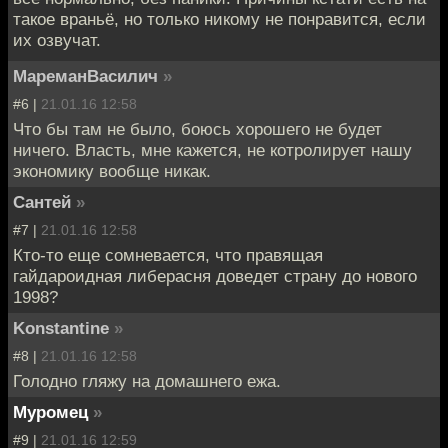
такое враньё, но только никому не понравится, если
их озвучат.
МареманВасилич
»
#6 |
21.01.16 12:58
Что бы там не было, боюсь хорошего не будет
ничего. Власть, мне кажется, не котролирует нашу
экономику вообще никак.
Сантей
»
#7 |
21.01.16 12:58
Кто-то еще сомневается, что правящая
гайдароидная либерасня доведет страну до нового
1998?
Konstantine
»
#8 |
21.01.16 12:58
Голодно гляжу на домашнего ежа.
Муромец
»
#9 |
21.01.16 12:59