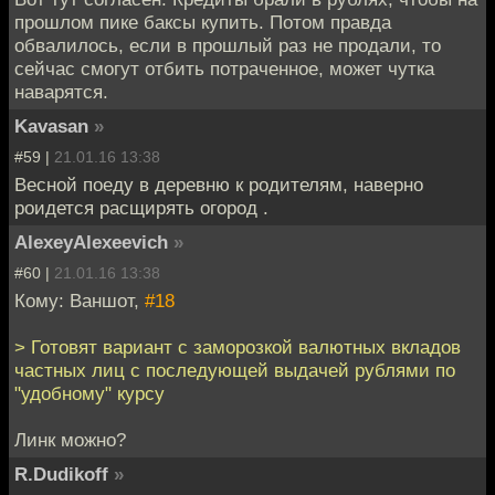
прошлом пике баксы купить. Потом правда
обвалилось, если в прошлый раз не продали, то
сейчас смогут отбить потраченное, может чутка
наварятся.
Kavasan
»
#59 |
21.01.16 13:38
Весной поеду в деревню к родителям, наверно
роидется расщирять огород .
AlexeyAlexeevich
»
#60 |
21.01.16 13:38
Кому: Ваншот,
#18
> Готовят вариант с заморозкой валютных вкладов
частных лиц с последующей выдачей рублями по
"удобному" курсу
Линк можно?
R.Dudikoff
»