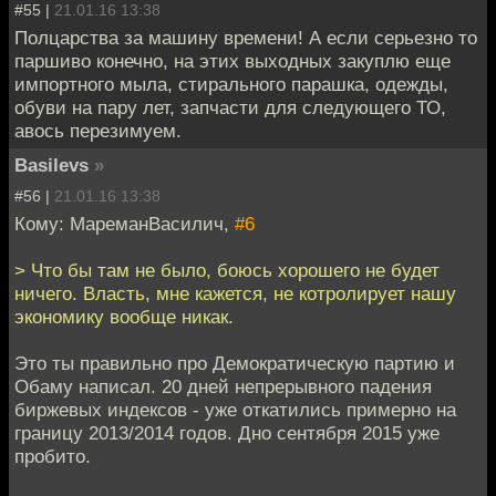
#55 |
21.01.16 13:38
Полцарства за машину времени! А если серьезно то
паршиво конечно, на этих выходных закуплю еще
импортного мыла, стирального парашка, одежды,
обуви на пару лет, запчасти для следующего ТО,
авось перезимуем.
Basilevs
»
#56 |
21.01.16 13:38
Кому: МареманВасилич,
#6
> Что бы там не было, боюсь хорошего не будет
ничего. Власть, мне кажется, не котролирует нашу
экономику вообще никак.
Это ты правильно про Демократическую партию и
Обаму написал. 20 дней непрерывного падения
биржевых индексов - уже откатились примерно на
границу 2013/2014 годов. Дно сентября 2015 уже
пробито.