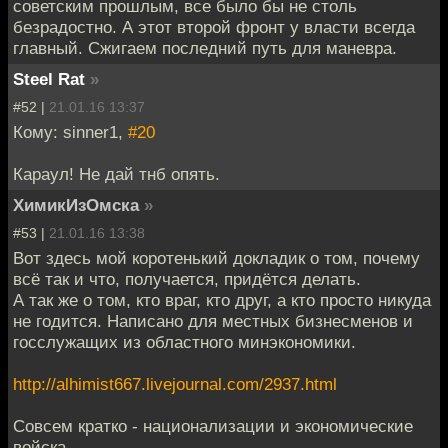
советским прошлым, все было бы не столь
безрадостно. А этот второй фронт у власти всегда
главный. Сжигаем последний путь для маневра.
Steel Rat
»
#52 |
21.01.16 13:37
Кому: sinner1,
#20
Караул! Не дай тнб опять.
ХимикИзОмска
»
#53 |
21.01.16 13:38
Вот здесь мой коротенький докладик о том, почему
всё так и что, получается, придётся делать.
А так же о том, кто враг, кто друг, а кто просто никуда
не годится. Написано для местных бизнесменов и
госслужащих из областного минэкономики.
http://alhimist667.livejournal.com/2937.html
Совсем кратко - национализации и экономические
войска.