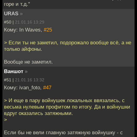
горе и т.д."
URAS
»
#50 |
21.01.16 13:29
Кому: In Waves,
#25
> Если ты не заметил, подорожало вообще всё, а не
только айфоны.
Вообще не заметил.
Ваншот
»
#51 |
21.01.16 13:32
Кому: ivan_foto,
#47
> И еще в пару войнушек локальных ввязались, с
весьма нулевым профитом по итогу. Да и войнушки
вдруг оказались затяжными.
>
Если бы не вели главную затяжную войнушку - с