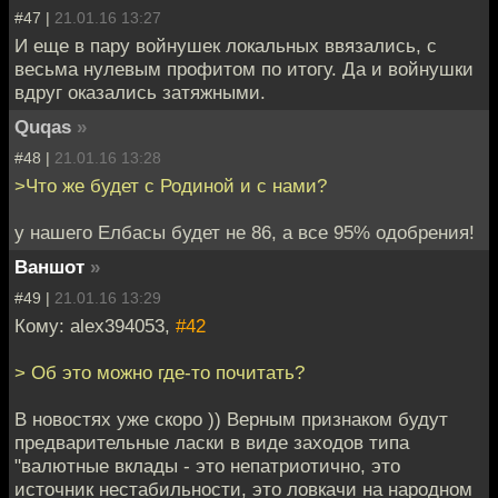
#47 |
21.01.16 13:27
И еще в пару войнушек локальных ввязались, с
весьма нулевым профитом по итогу. Да и войнушки
вдруг оказались затяжными.
Quqas
»
#48 |
21.01.16 13:28
>Что же будет с Родиной и с нами?
у нашего Елбасы будет не 86, а все 95% одобрения!
Ваншот
»
#49 |
21.01.16 13:29
Кому: alex394053,
#42
> Об это можно где-то почитать?
В новостях уже скоро )) Верным признаком будут
предварительные ласки в виде заходов типа
"валютные вклады - это непатриотично, это
источник нестабильности, это ловкачи на народном