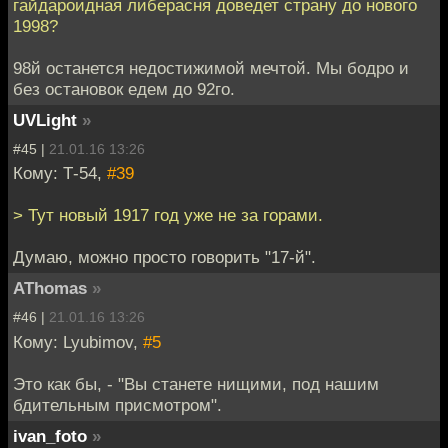
гайдароидная либерасня доведет страну до нового
1998?
98й останется недостижимой мечтой. Мы бодро и
без остановок едем до 92го.
UVLight
»
#45 |
21.01.16 13:26
Кому: Т-54,
#39
> Тут новый 1917 год уже не за горами.
Думаю, можно просто говорить "17-й".
AThomas
»
#46 |
21.01.16 13:26
Кому: Lyubimov,
#5
Это как бы, - "Вы станете нищими, под нашим
бдительным присмотром".
ivan_foto
»