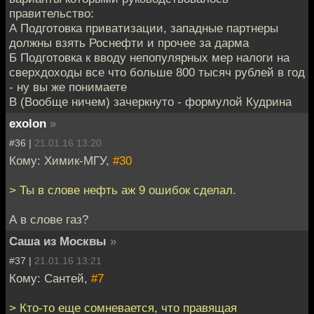
правительство:
А Подготовка приватизации, западные партнеры
должны взять Роснефти и прочее за дарма
Б Подготовка к вводу непопулярных мер налоги на
сверхдоходы все что больше 800 тысяч рублей в год
- ну вы же понимаете
В (Вообще ничем) зачеркнуто - формулой Кудрина
exolon
»
#36 |
21.01.16 13:20
Кому: Химик-МГУ,
#30
> Ты в слове нефть аж 9 ошибок сделал.
А в слове газ?
Саша из Москвы
»
#37 |
21.01.16 13:21
Кому: Сантей,
#7
> Кто-то еще сомневается, что правящая