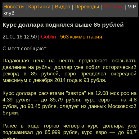
Новости
|
Картинки
|
Видео
|
Переводы
|
Магазин
|
VIP
клуб
Курс доллара поднялся выше 85 рублей
21.01.16 12:50
|
Goblin
|
563 комментария
С мест сообщают:
Падающая цена на нефть продолжает оказывать
давление на рубль: доллар уже побил исторический
рекорд в 85 рублей, евро преодолел очередной
максимум с декабря 2014 года в 93 рубля.
Курс доллара расчетами "завтра" на 12.08 мск рос на
4,39 рубля — до 85,79 рубля, курс евро — на 4,8
рубля, до 93,45 рубля, следует из данных Московской
биржи.
Ранее в ходе торгов четверга курс доллара уже
подскакивал до 85,999 рубля, курс евро — до 93,7
рубля.